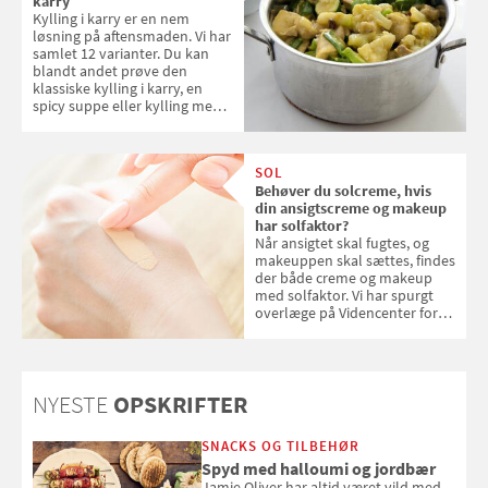
karry
Kylling i karry er en nem
løsning på aftensmaden. Vi har
samlet 12 varianter. Du kan
blandt andet prøve den
klassiske kylling i karry, en
spicy suppe eller kylling med
kokosris. Velbekomme!
SOL
Behøver du solcreme, hvis
din ansigtscreme og makeup
har solfaktor?
Når ansigtet skal fugtes, og
makeuppen skal sættes, findes
der både creme og makeup
med solfaktor. Vi har spurgt
overlæge på Videncenter for
Hudkræft, Stine Regin Wiegell,
om ansigtscreme og makeup
med SPF kan erstatte
solcreme, når man bevæger
NYESTE
OPSKRIFTER
sig ud i solen
SNACKS OG TILBEHØR
Spyd med halloumi og jordbær
Jamie Oliver har altid været vild med