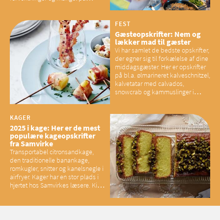
overskud, der spænder ben,
mener eksperter – og det kan
have konsekvenser for vores
FEST
sociale fællesskaber
Gæsteopskrifter: Nem og
lækker mad til gæster
Vi har samlet de bedste opskrifter,
der egner sig til forkælelse af dine
middagsgæster. Her er opskrifter
på bl.a. ølmarineret kalveschnitzel,
kalvetatar med calvados,
snowcrab og kammuslinger i
brunet citronsmør og snacks til
baconelskere
KAGER
2025 i kage: Her er de mest
populære kageopskrifter
fra Samvirke
Transportabel citronsandkage,
den traditionelle banankage,
romkugler, snitter og kanelsnegle i
airfryer. Kager har en stor plads i
hjertet hos Samvirkes læsere. Kig
med og se alle favoritterne fra
2025