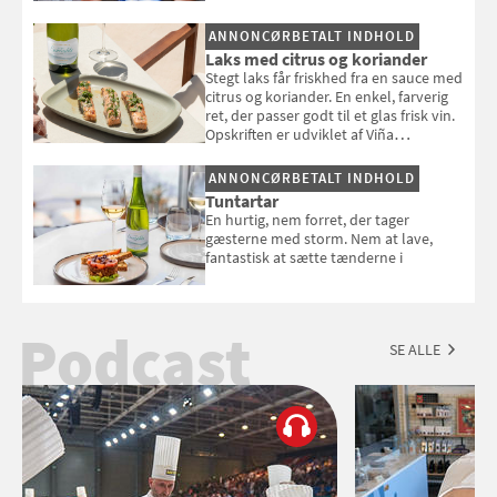
en rest kylling, og nyd den som et let,
selvstændigt måltid. Opskriften er fra
ANNONCØRBETALT INDHOLD
Louisa Lorangs kogebog "Salat".
Laks med citrus og koriander
Stegt laks får friskhed fra en sauce med
citrus og koriander. En enkel, farverig
ret, der passer godt til et glas frisk vin.
Opskriften er udviklet af Viña
Esmeralda.
ANNONCØRBETALT INDHOLD
Tuntartar
En hurtig, nem forret, der tager
gæsterne med storm. Nem at lave,
fantastisk at sætte tænderne i
Podcast
SE ALLE