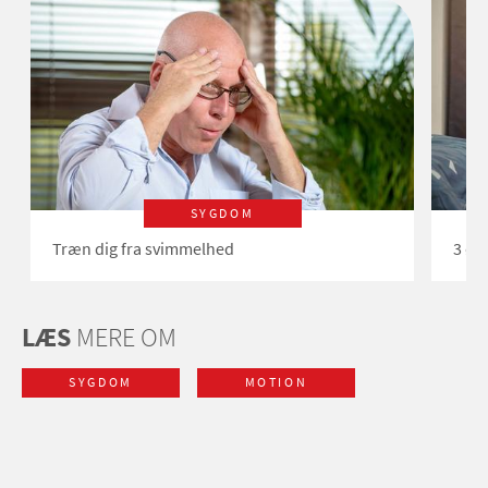
SYGDOM
Træn dig fra svimmelhed
3 øv
LÆS
MERE OM
SYGDOM
MOTION