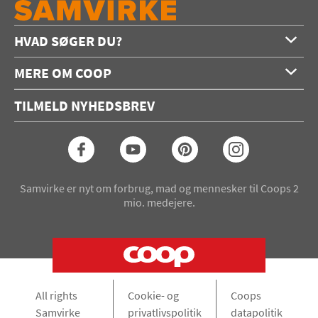
HVAD SØGER DU?
Forside
MERE OM COOP
Opskrifter
Om os
Konkurrencer
TILMELD NYHEDSBREV
Annoncering
Podcast
Coop.dk
Video
Coop medlem
Arkiv
Seneste Samvirke-magasin
Samvirke er nyt om forbrug, mad og mennesker til Coops 2
mio. medejere.
All rights
Cookie- og
Coops
Samvirke
privatlivspolitik
datapolitik