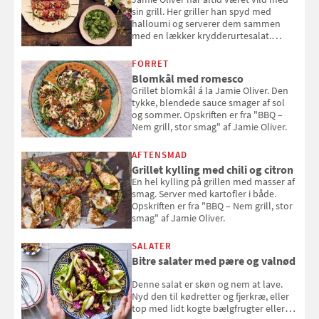
sin grill. Her griller han spyd med
halloumi og serverer dem sammen
med en lækker krydderurtesalat.
Opskriften er fra “BBQ – Nem grill, stor
smag" af Jamie Oliver.
FORRET
Blomkål med romesco
Grillet blomkål á la Jamie Oliver. Den
tykke, blendede sauce smager af sol
og sommer. Opskriften er fra "BBQ –
Nem grill, stor smag" af Jamie Oliver.
AFTENSMAD
Grillet kylling med chili og citron
En hel kylling på grillen med masser af
smag. Server med kartofler i både.
Opskriften er fra "BBQ – Nem grill, stor
smag" af Jamie Oliver.
SALATER
Bitre salater med pære og valnød
Denne salat er skøn og nem at lave.
Nyd den til kødretter og fjerkræ, eller
top med lidt kogte bælgfrugter eller