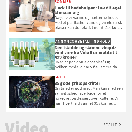
SOMMER
badebassinet eller et badedyr ud
Hack til hedebølgen: Lav dit eget
klimaanlæg
Dagene er varme og nætterne hede.
Med et par flasker vand og en elektrisk
blæser kan du relativt nemt fået koldt
pust, når der er varmt ude og inde. Klik
og se, hvordan du gør
ANNONCØRBETALT INDHOLD
Den iskolde og skønne vinquiz -
vind vine fra Viña Esmeralda til
499 kroner
Hvad er posidonia oceanica? Og
hvilken medalje har Viña Esmeralda
White fået ved Mundus vini i 2026? Gæt
med i Samvirkes skønne vinquiz, hvor
GRILL
du kan vinde 6 flasker vin fra Viña
35 gode grillopskrifter
Esmeralda. Konkurrencen slutter 1.
Grillmad er god mad. Man kan med ren
september 2026.
samvittighed lave både forret,
hovedret og dessert over kullene. Vi
har i hvert fald samlet 35 skønne
forslag til en sommeraften i grillens
tegn.
Video
SE ALLE