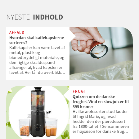
NYESTE
INDHOLD
AFFALD
Hvordan skal kaffekapslerne
sorteres?
Kaffekapsler kan være lavet af
metal, plastik og
bionedbrydeligt materiale, og
den rigtige skraldespand
afhænger af, hvad kapslen er
lavet af. Her får du overblikket
over, hvordan kaffekapslerne
skal sorteres
FRUGT
Quizzen om de danske
frugter: Vind en slowjuicer til
599 kroner
Hvilke æblesorter stod fadder
til Ingrid Marie, og hvad
hedder den der pæredessert
fra 1800-tallet ? Sensommeren
er højsæson for danske fruger,
og lige nu kan du stemme om