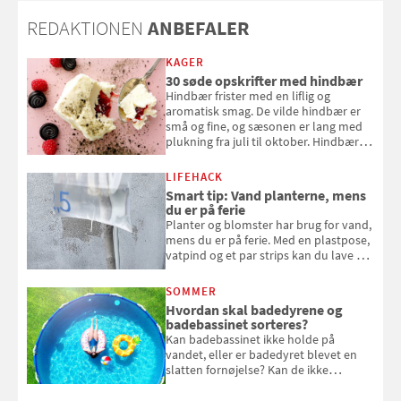
REDAKTIONEN
ANBEFALER
KAGER
30 søde opskrifter med hindbær
Hindbær frister med en liflig og
aromatisk smag. De vilde hindbær er
små og fine, og sæsonen er lang med
plukning fra juli til oktober. Hindbær
kan spises direkte fra busken, eller du
kan bruge dine hindbær i alt fra
LIFEHACK
bagværk og salater til is og syltning.
Smart tip: Vand planterne, mens
du er på ferie
Planter og blomster har brug for vand,
mens du er på ferie. Med en plastpose,
vatpind og et par strips kan du lave dit
eget vandingssystem, så du slipper for
at bede naboen om at vande eller
SOMMER
komme hjem til døde planter
Hvordan skal badedyrene og
badebassinet sorteres?
Kan badebassinet ikke holde på
vandet, eller er badedyret blevet en
slatten fornøjelse? Kan de ikke
repareres, skal du være særligt
opmærksom, når du smider