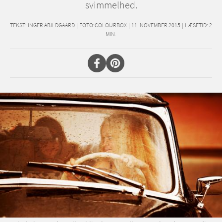
svimmelhed.
TEKST:
INGER ABILDGAARD
|
FOTO:COLOURBOX
|
11. NOVEMBER 2015
|
LÆSETID:
2
MIN.