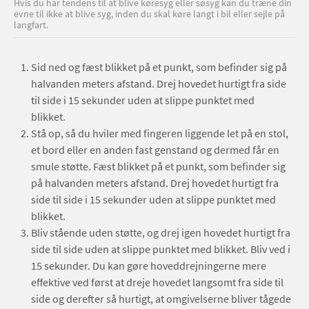
Hvis du har tendens til at blive køresyg eller søsyg kan du træne din
evne til ikke at blive syg, inden du skal køre langt i bil eller sejle på
langfart.
Sid ned og fæst blikket på et punkt, som befinder sig på
halvanden meters afstand. Drej hovedet hurtigt fra side
til side i 15 sekunder uden at slippe punktet med
blikket.
Stå op, så du hviler med fingeren liggende let på en stol,
et bord eller en anden fast genstand og dermed får en
smule støtte. Fæst blikket på et punkt, som befinder sig
på halvanden meters afstand. Drej hovedet hurtigt fra
side til side i 15 sekunder uden at slippe punktet med
blikket.
Bliv stående uden støtte, og drej igen hovedet hurtigt fra
side til side uden at slippe punktet med blikket. Bliv ved i
15 sekunder. Du kan gøre hoveddrejningerne mere
effektive ved først at dreje hovedet langsomt fra side til
side og derefter så hurtigt, at omgivelserne bliver tågede