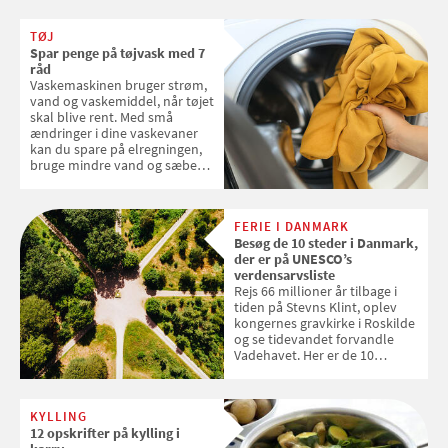
dine danske og lokale
favoritter. Det fejrer Samvirke
TØJ
med en quiz om alt det danske
Spar penge på tøjvask med 7
frugt, vi elsker. Konkurrencen
råd
slutter fredag d. 18. september
Vaskemaskinen bruger strøm,
2026
vand og vaskemiddel, når tøjet
skal blive rent. Med små
ændringer i dine vaskevaner
kan du spare på elregningen,
bruge mindre vand og sæbe
og forlænge vaskemaskinens
levetid. Samvirke har samlet 7
enkle råd til at spare penge på
FERIE I DANMARK
tøjvasken
Besøg de 10 steder i Danmark,
der er på UNESCO’s
verdensarvsliste
Rejs 66 millioner år tilbage i
tiden på Stevns Klint, oplev
kongernes gravkirke i Roskilde
og se tidevandet forvandle
Vadehavet. Her er de 10
danske steder på UNESCO's
verdensarvsliste
KYLLING
12 opskrifter på kylling i