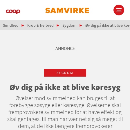
Gå
til
hovedindhold
Brødkrumme
Main
Sundhed
Krop & helbred
Sygdom
Øv dig på ikke at blive kø
navigation
ANNONCE
SYGDOM
Øv dig på ikke at blive køresyg
Øvelser mod svimmelhed kan bruges til at
forebygge søsyge eller køresyge. Øvelserne skal
fremprovokere svimmelhed for at have effekt og
skal gentages, til man har vænnet sig så meget til
dem, at de ikke længere fremprovokerer