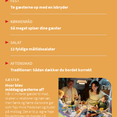
FEST
Tø gæsterne op med en isbryder
KØKKENRÅD
Så meget spiser dine gæster
SALAT
12 fyldige måltidssalater
AFTENSMAD
Traditioner: Sådan dækker du bordet korrekt
GÆSTER
Hvor blev
middagsgæsterne af?
Når vi inviterer gæster til mad,
skaber vi relationer og nærvær,
men færre og færre danskere gør
som Tajs Hviid Pedersen og byder
på middag. Det er bl.a. egne høje
forventninger og mangel på