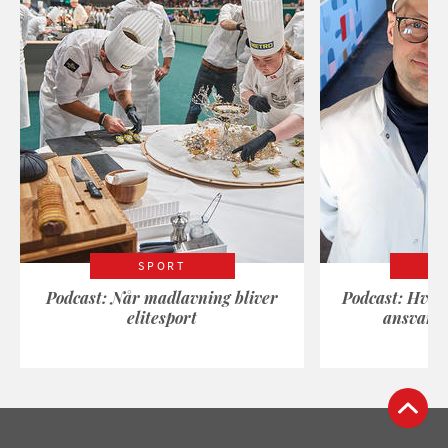
SPORT
Podcast: Når madlavning bliver
Podcast: Hvad
elitesport
ansvarli