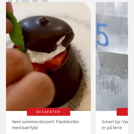
DESSERTER
LI
Nem sommerdessert: Flødeboller
Smart tip: Vand
med bærfyld
er på ferie