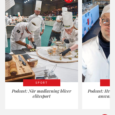
SPORT
Podcast: Når madlavning bliver
Podcast: Hvad
elitesport
ansvarli