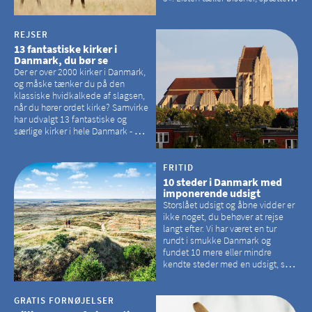
sæler, vilde heste, krondyr og
havørne.
REJSER
13 fantastiske kirker i
Danmark, du bør se
Der er over 2000 kirker i Danmark,
og måske tænker du på den
klassiske hvidkalkede af slagsen,
når du hører ordet kirke? Samvirke
har udvalgt 13 fantastiske og
særlige kirker i hele Danmark - og
der er langt mellem den klassiske,
hvidkalkede kirke. Se et bud på,
hvilke kirker, der er en omvej værd
FRITID
10 steder i Danmark med
imponerende udsigt
Storslået udsigt og åbne vidder er
ikke noget, du behøver at rejse
langt efter. Vi har været en tur
rundt i smukke Danmark og
fundet 10 mere eller mindre
kendte steder med en udsigt, som
kan tage pusten fra de fleste
GRATIS FORNØJELSER