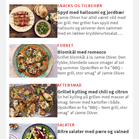
SNACKS OG TILBEHØR
Spyd med halloumi og jordbær
Jamie Oliver har altid været vild med
sin grill. Her griller han spyd med
halloumi og serverer dem sammen
med en lækker krydderurtesalat.
Opskriften er fra “BBQ – Nem grill, stor
smag" af Jamie Oliver.
FORRET
Blomkål med romesco
Grillet blomkål á la Jamie Oliver. Den
tykke, blendede sauce smager af sol
og sommer. Opskriften er fra "BBQ –
Nem grill, stor smag" af Jamie Oliver.
AFTENSMAD
Grillet kylling med chili og citron
En hel kylling på grillen med masser af
smag. Server med kartofler i både.
Opskriften er fra "BBQ – Nem grill, stor
smag" af Jamie Oliver.
SALATER
Bitre salater med pære og valnød