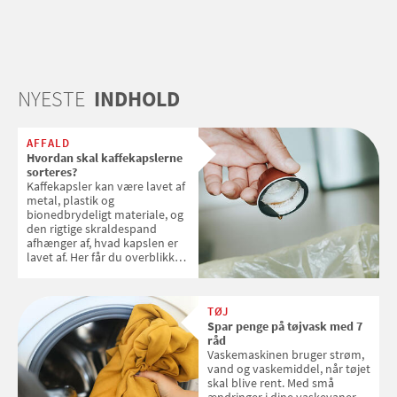
NYESTE
INDHOLD
AFFALD
Hvordan skal kaffekapslerne
sorteres?
Kaffekapsler kan være lavet af
metal, plastik og
bionedbrydeligt materiale, og
den rigtige skraldespand
afhænger af, hvad kapslen er
lavet af. Her får du overblikket
over, hvordan kaffekapslerne
skal sorteres
TØJ
Spar penge på tøjvask med 7
råd
Vaskemaskinen bruger strøm,
vand og vaskemiddel, når tøjet
skal blive rent. Med små
ændringer i dine vaskevaner