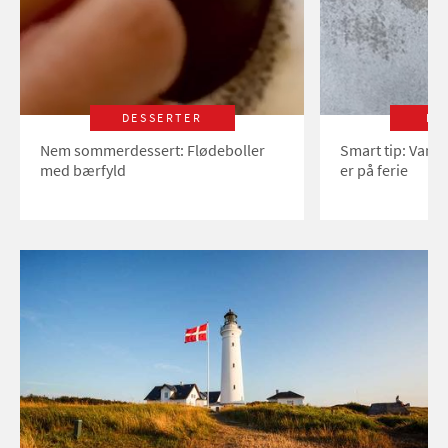
DESSERTER
LI
Nem sommerdessert: Flødeboller
Smart tip: Vand
med bærfyld
er på ferie