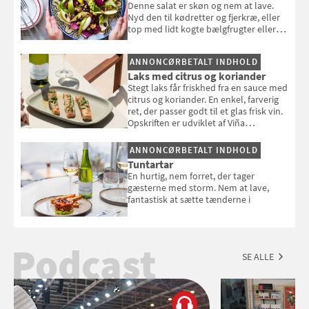
Denne salat er skøn og nem at lave.
Nyd den til kødretter og fjerkræ, eller
top med lidt kogte bælgfrugter eller
en rest kylling, og nyd den som et let,
selvstændigt måltid. Opskriften er fra
ANNONCØRBETALT INDHOLD
Louisa Lorangs kogebog "Salat".
Laks med citrus og koriander
Stegt laks får friskhed fra en sauce med
citrus og koriander. En enkel, farverig
ret, der passer godt til et glas frisk vin.
Opskriften er udviklet af Viña
Esmeralda.
ANNONCØRBETALT INDHOLD
Tuntartar
En hurtig, nem forret, der tager
gæsterne med storm. Nem at lave,
fantastisk at sætte tænderne i
Podcast
SE ALLE