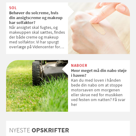
SOL
Behøver du solcreme, hvis
din ansigtscreme og makeup
har solfaktor?
Når ansigtet skal fugtes, og
makeuppen skal sættes, findes
der både creme og makeup
med solfaktor. Vi har spurgt
overlæge på Videncenter for
Hudkræft, Stine Regin Wiegell,
om ansigtscreme og makeup
med SPF kan erstatte
NABOER
solcreme, når man bevæger
Hvor meget må din nabo støje
sig ud i solen
i haven?
Kan du med loven i hånden
bede din nabo om at stoppe
motorsaven om morgenen
eller skrue ned for musikken
ved festen om natten? Få svar
her
NYESTE
OPSKRIFTER