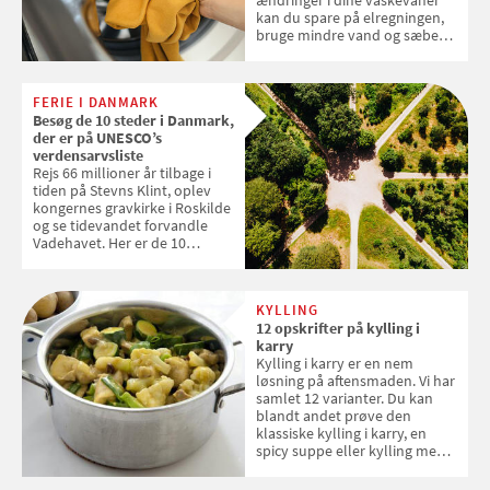
kan du spare på elregningen,
bruge mindre vand og sæbe
og forlænge vaskemaskinens
levetid. Samvirke har samlet 7
enkle råd til at spare penge på
FERIE I DANMARK
tøjvasken
Besøg de 10 steder i Danmark,
der er på UNESCO’s
verdensarvsliste
Rejs 66 millioner år tilbage i
tiden på Stevns Klint, oplev
kongernes gravkirke i Roskilde
og se tidevandet forvandle
Vadehavet. Her er de 10
danske steder på UNESCO's
verdensarvsliste
KYLLING
12 opskrifter på kylling i
karry
Kylling i karry er en nem
løsning på aftensmaden. Vi har
samlet 12 varianter. Du kan
blandt andet prøve den
klassiske kylling i karry, en
spicy suppe eller kylling med
kokosris. Velbekomme!