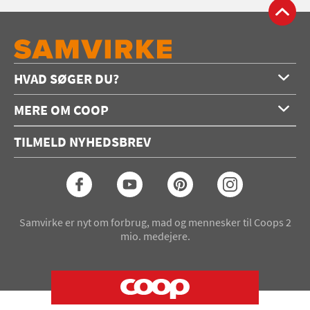
HVAD SØGER DU?
Forside
MERE OM COOP
Opskrifter
Om os
Konkurrencer
TILMELD NYHEDSBREV
Annoncering
Podcast
Coop.dk
Video
Coop medlem
Arkiv
Seneste Samvirke-magasin
Samvirke er nyt om forbrug, mad og mennesker til Coops 2
mio. medejere.