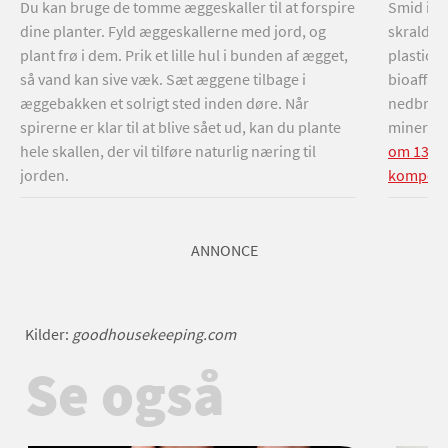
Du kan bruge de tomme æggeskaller til at forspire
Smid ikk
dine planter. Fyld æggeskallerne med jord, og
skralde
plant frø i dem. Prik et lille hul i bunden af ægget,
plastica
så vand kan sive væk. Sæt æggene tilbage i
bioaffald
æggebakken et solrigt sted inden døre. Når
nedbryde
spirerne er klar til at blive sået ud, kan du plante
minerale
hele skallen, der vil tilføre naturlig næring til
om 13 an
jorden.
kompost
ANNONCE
Kilder:
goodhousekeeping.com
Se også