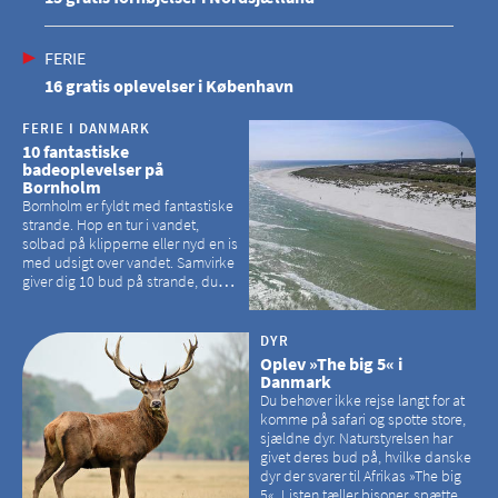
FERIE
16 gratis oplevelser i København
FERIE I DANMARK
10 fantastiske
badeoplevelser på
Bornholm
Bornholm er fyldt med fantastiske
strande. Hop en tur i vandet,
solbad på klipperne eller nyd en is
med udsigt over vandet. Samvirke
giver dig 10 bud på strande, du
kan besøge på Bornholm
DYR
Oplev »The big 5« i
Danmark
Du behøver ikke rejse langt for at
komme på safari og spotte store,
sjældne dyr. Naturstyrelsen har
givet deres bud på, hvilke danske
dyr der svarer til Afrikas »The big
5«. Listen tæller bisoner, spættede