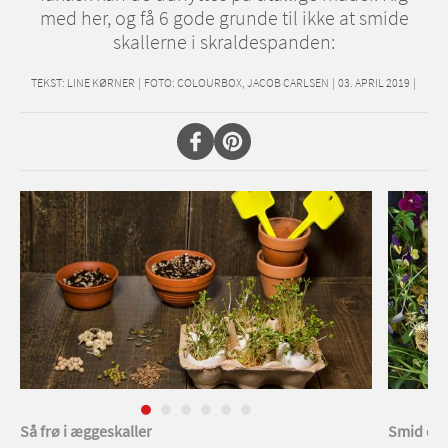
med her, og få 6 gode grunde til ikke at smide
skallerne i skraldespanden:
TEKST:
LINE KØRNER
|
FOTO: COLOURBOX, JACOB CARLSEN
|
03. APRIL 2019
|
Så frø i æggeskaller
Smid din