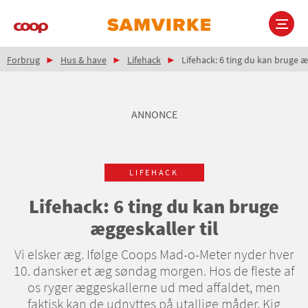
Gå
til
hovedindhold
Brødkrumme
Main
Forbrug
Hus & have
Lifehack
Lifehack: 6 ting du kan bruge æ
navigation
ANNONCE
LIFEHACK
Lifehack: 6 ting du kan bruge
æggeskaller til
Vi elsker æg. Ifølge Coops Mad-o-Meter nyder hver
10. dansker et æg søndag morgen. Hos de fleste af
os ryger æggeskallerne ud med affaldet, men
faktisk kan de udnyttes på utallige måder. Kig