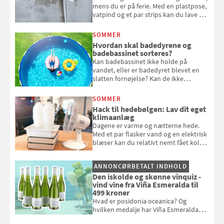
mens du er på ferie. Med en plastpose,
vatpind og et par strips kan du lave dit
eget vandingssystem, så du slipper for
at bede naboen om at vande eller
SOMMER
komme hjem til døde planter
Hvordan skal badedyrene og
badebassinet sorteres?
Kan badebassinet ikke holde på
vandet, eller er badedyret blevet en
slatten fornøjelse? Kan de ikke
repareres, skal du være særligt
opmærksom, når du smider
SOMMER
badebassinet eller et badedyr ud
Hack til hedebølgen: Lav dit eget
klimaanlæg
Dagene er varme og nætterne hede.
Med et par flasker vand og en elektrisk
blæser kan du relativt nemt fået koldt
pust, når der er varmt ude og inde. Klik
og se, hvordan du gør
ANNONCØRBETALT INDHOLD
Den iskolde og skønne vinquiz -
vind vine fra Viña Esmeralda til
499 kroner
Hvad er posidonia oceanica? Og
hvilken medalje har Viña Esmeralda
White fået ved Mundus vini i 2026? Gæt