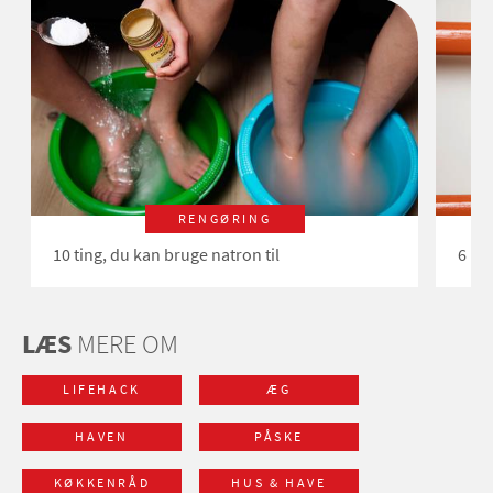
RENGØRING
10 ting, du kan bruge natron til
6 ne
LÆS
MERE OM
LIFEHACK
ÆG
HAVEN
PÅSKE
KØKKENRÅD
HUS & HAVE