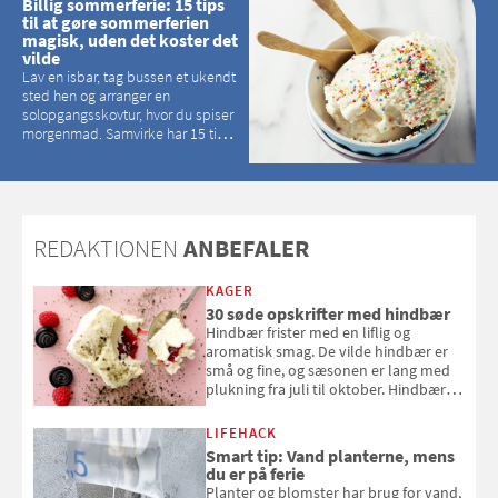
Billig sommerferie: 15 tips
til at gøre sommerferien
magisk, uden det koster det
vilde
Lav en isbar, tag bussen et ukendt
sted hen og arranger en
solopgangsskovtur, hvor du spiser
morgenmad. Samvirke har 15 tips
til, hvordan du kan have en
magisk ferie, uden at det koster
dig det vilde
REDAKTIONEN
ANBEFALER
KAGER
30 søde opskrifter med hindbær
Hindbær frister med en liflig og
aromatisk smag. De vilde hindbær er
små og fine, og sæsonen er lang med
plukning fra juli til oktober. Hindbær
kan spises direkte fra busken, eller du
kan bruge dine hindbær i alt fra
LIFEHACK
bagværk og salater til is og syltning.
Smart tip: Vand planterne, mens
du er på ferie
Planter og blomster har brug for vand,