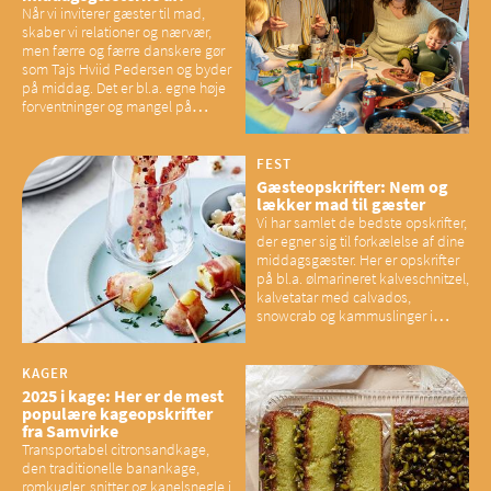
Når vi inviterer gæster til mad,
skaber vi relationer og nærvær,
men færre og færre danskere gør
som Tajs Hviid Pedersen og byder
på middag. Det er bl.a. egne høje
forventninger og mangel på
overskud, der spænder ben,
mener eksperter – og det kan
have konsekvenser for vores
FEST
sociale fællesskaber
Gæsteopskrifter: Nem og
lækker mad til gæster
Vi har samlet de bedste opskrifter,
der egner sig til forkælelse af dine
middagsgæster. Her er opskrifter
på bl.a. ølmarineret kalveschnitzel,
kalvetatar med calvados,
snowcrab og kammuslinger i
brunet citronsmør og snacks til
baconelskere
KAGER
2025 i kage: Her er de mest
populære kageopskrifter
fra Samvirke
Transportabel citronsandkage,
den traditionelle banankage,
romkugler, snitter og kanelsnegle i