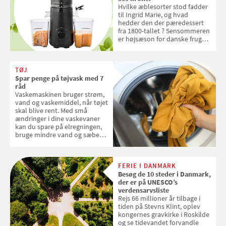
Hvilke æblesorter stod fadder
til Ingrid Marie, og hvad
hedder den der pæredessert
fra 1800-tallet ? Sensommeren
er højsæson for danske fruger,
og lige nu kan du stemme om
dine danske og lokale
favoritter. Det fejrer Samvirke
TØJ
med en quiz om alt det danske
Spar penge på tøjvask med 7
frugt, vi elsker. Konkurrencen
råd
slutter fredag d. 18. september
Vaskemaskinen bruger strøm,
2026
vand og vaskemiddel, når tøjet
skal blive rent. Med små
ændringer i dine vaskevaner
kan du spare på elregningen,
bruge mindre vand og sæbe
og forlænge vaskemaskinens
levetid. Samvirke har samlet 7
enkle råd til at spare penge på
FERIE I DANMARK
tøjvasken
Besøg de 10 steder i Danmark,
der er på UNESCO’s
verdensarvsliste
Rejs 66 millioner år tilbage i
tiden på Stevns Klint, oplev
kongernes gravkirke i Roskilde
og se tidevandet forvandle