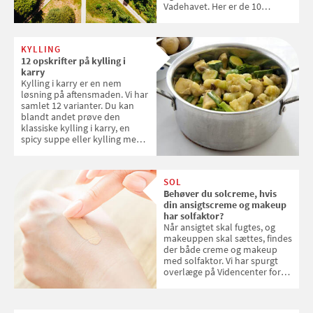
Vadehavet. Her er de 10
danske steder på UNESCO's
verdensarvsliste
KYLLING
12 opskrifter på kylling i
karry
Kylling i karry er en nem
løsning på aftensmaden. Vi har
samlet 12 varianter. Du kan
blandt andet prøve den
klassiske kylling i karry, en
spicy suppe eller kylling med
kokosris. Velbekomme!
SOL
Behøver du solcreme, hvis
din ansigtscreme og makeup
har solfaktor?
Når ansigtet skal fugtes, og
makeuppen skal sættes, findes
der både creme og makeup
med solfaktor. Vi har spurgt
overlæge på Videncenter for
Hudkræft, Stine Regin Wiegell,
om ansigtscreme og makeup
med SPF kan erstatte