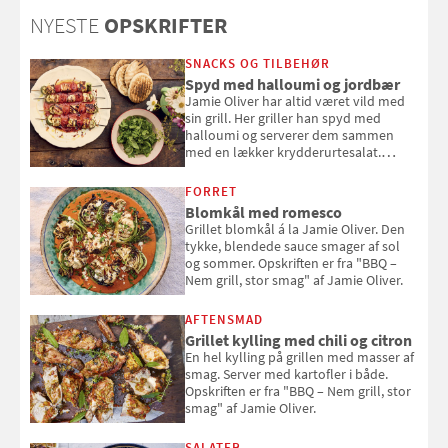
solcreme, når man bevæger
NYESTE
OPSKRIFTER
sig ud i solen
SNACKS OG TILBEHØR
Spyd med halloumi og jordbær
Jamie Oliver har altid været vild med
sin grill. Her griller han spyd med
halloumi og serverer dem sammen
med en lækker krydderurtesalat.
Opskriften er fra “BBQ – Nem grill, stor
smag" af Jamie Oliver.
FORRET
Blomkål med romesco
Grillet blomkål á la Jamie Oliver. Den
tykke, blendede sauce smager af sol
og sommer. Opskriften er fra "BBQ –
Nem grill, stor smag" af Jamie Oliver.
AFTENSMAD
Grillet kylling med chili og citron
En hel kylling på grillen med masser af
smag. Server med kartofler i både.
Opskriften er fra "BBQ – Nem grill, stor
smag" af Jamie Oliver.
SALATER