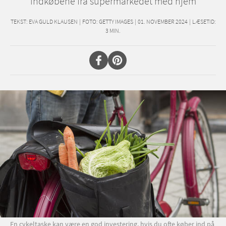
indkøbene fra supermarkedet med hjem
TEKST:
EVA GULD KLAUSEN
|
FOTO: GETTY IMAGES
|
01. NOVEMBER 2024
|
LÆSETID:
3
MIN.
En cykeltaske kan være en god investering, hvis du ofte køber ind på