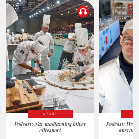
SPORT
Podcast: Når madlavning bliver
Podcast: Hvad
elitesport
ansvarli