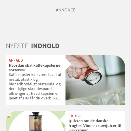
ANNONCE
NYESTE
INDHOLD
AFFALD
Hvordan skal kaffekapslerne
sorteres?
Kaffekapsler kan være lavet af
metal, plastik og
bionedbrydeligt materiale, og
den rigtige skraldespand
afhænger af, hvad kapslen er
lavet af. Her får du overblikket
over, hvordan kaffekapslerne
skal sorteres
FRUGT
Quizzen om de danske
frugter: Vind en slowjuicer til
599 kroner