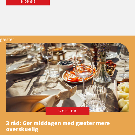
INDKØB
gæster
GÆSTER
3 råd: Gør middagen med gæster mere
overskuelig