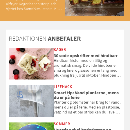
airfryer. Kager har en stor plads i
hjertet hos Samvirkes læsere. Kig
med og se alle favoritterne fra
2025
REDAKTIONEN
ANBEFALER
KAGER
30 søde opskrifter med hindbær
Hindbær frister med en liflig og
aromatisk smag. De vilde hindbær er
små og fine, og sæsonen er lang med
plukning fra juli til oktober. Hindbær
kan spises direkte fra busken, eller du
kan bruge dine hindbær i alt fra
LIFEHACK
bagværk og salater til is og syltning.
Smart tip: Vand planterne, mens
du er på ferie
Planter og blomster har brug for vand,
mens du er på ferie. Med en plastpose,
vatpind og et par strips kan du lave dit
eget vandingssystem, så du slipper for
at bede naboen om at vande eller
SOMMER
komme hjem til døde planter
Hvordan skal badedyrene og