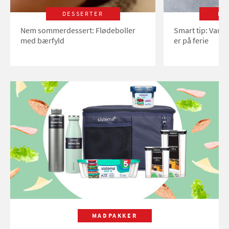
DESSERTER
LI
Nem sommerdessert: Flødeboller
Smart tip: Vand
med bærfyld
er på ferie
MADPAKKER