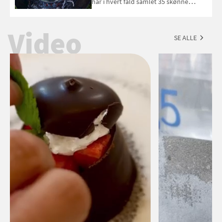
har i hvert fald samlet 35 skønne
forslag til en sommeraften i grillens
tegn.
Video
SE ALLE