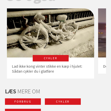
CYKLER
Lad ikke kong vinter stikke en kæp i hjulet:
Det k
Sådan cykler du i glatføre
LÆS
MERE OM
FORBRUG
CYKLER