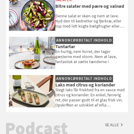
Bitre salater med pære og valnød
Denne salat er skøn og nem at lave.
Nyd den til kødretter og fjerkræ, eller
top med lidt kogte bælgfrugter eller
en rest kylling, og nyd den som et let,
selvstændigt måltid. Opskriften er fra
ANNONCØRBETALT INDHOLD
Louisa Lorangs kogebog "Salat".
Tuntartar
En hurtig, nem forret, der tager
gæsterne med storm. Nem at lave,
fantastisk at sætte tænderne i
ANNONCØRBETALT INDHOLD
Laks med citrus og koriander
Stegt laks får friskhed fra en sauce med
citrus og koriander. En enkel, farverig
ret, der passer godt til et glas frisk vin.
Opskriften er udviklet af Viña
Esmeralda.
Podcast
SE ALLE