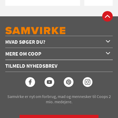
HVAD SØGER DU?
Forside
MERE OM COOP
Opskrifter
Om os
Konkurrencer
TILMELD NYHEDSBREV
Annoncering
Podcast
Coop.dk
Video
Coop medlem
Arkiv
Seneste Samvirke-magasin
Samvirke er nyt om forbrug, mad og mennesker til Coops 2
mio. medejere.