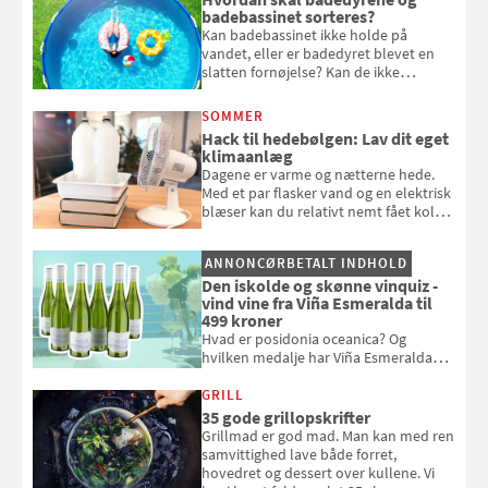
badebassinet sorteres?
Kan badebassinet ikke holde på
vandet, eller er badedyret blevet en
slatten fornøjelse? Kan de ikke
repareres, skal du være særligt
opmærksom, når du smider
SOMMER
badebassinet eller et badedyr ud
Hack til hedebølgen: Lav dit eget
klimaanlæg
Dagene er varme og nætterne hede.
Med et par flasker vand og en elektrisk
blæser kan du relativt nemt fået koldt
pust, når der er varmt ude og inde. Klik
og se, hvordan du gør
ANNONCØRBETALT INDHOLD
Den iskolde og skønne vinquiz -
vind vine fra Viña Esmeralda til
499 kroner
Hvad er posidonia oceanica? Og
hvilken medalje har Viña Esmeralda
White fået ved Mundus vini i 2026? Gæt
med i Samvirkes skønne vinquiz, hvor
GRILL
du kan vinde 6 flasker vin fra Viña
35 gode grillopskrifter
Esmeralda. Konkurrencen slutter 1.
Grillmad er god mad. Man kan med ren
september 2026.
samvittighed lave både forret,
hovedret og dessert over kullene. Vi