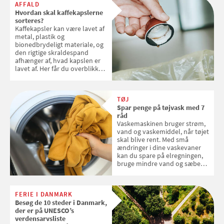
AFFALD
Hvordan skal kaffekapslerne
sorteres?
Kaffekapsler kan være lavet af
metal, plastik og
bionedbrydeligt materiale, og
den rigtige skraldespand
afhænger af, hvad kapslen er
lavet af. Her får du overblikket
over, hvordan kaffekapslerne
skal sorteres
TØJ
Spar penge på tøjvask med 7
råd
Vaskemaskinen bruger strøm,
vand og vaskemiddel, når tøjet
skal blive rent. Med små
ændringer i dine vaskevaner
kan du spare på elregningen,
bruge mindre vand og sæbe
og forlænge vaskemaskinens
levetid. Samvirke har samlet 7
enkle råd til at spare penge på
FERIE I DANMARK
tøjvasken
Besøg de 10 steder i Danmark,
der er på UNESCO’s
verdensarvsliste