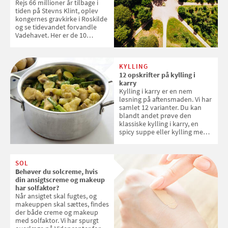
Rejs 66 millioner år tilbage i
tiden på Stevns Klint, oplev
kongernes gravkirke i Roskilde
og se tidevandet forvandle
Vadehavet. Her er de 10
danske steder på UNESCO's
verdensarvsliste
KYLLING
12 opskrifter på kylling i
karry
Kylling i karry er en nem
løsning på aftensmaden. Vi har
samlet 12 varianter. Du kan
blandt andet prøve den
klassiske kylling i karry, en
spicy suppe eller kylling med
kokosris. Velbekomme!
SOL
Behøver du solcreme, hvis
din ansigtscreme og makeup
har solfaktor?
Når ansigtet skal fugtes, og
makeuppen skal sættes, findes
der både creme og makeup
med solfaktor. Vi har spurgt