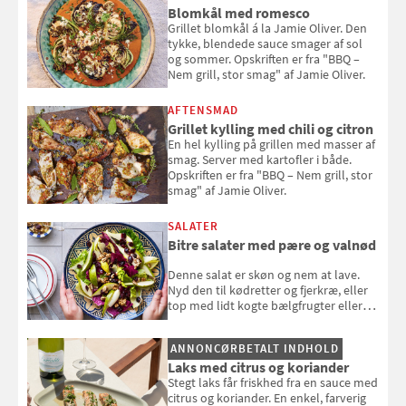
Blomkål med romesco
Grillet blomkål á la Jamie Oliver. Den
tykke, blendede sauce smager af sol
og sommer. Opskriften er fra "BBQ –
Nem grill, stor smag" af Jamie Oliver.
AFTENSMAD
Grillet kylling med chili og citron
En hel kylling på grillen med masser af
smag. Server med kartofler i både.
Opskriften er fra "BBQ – Nem grill, stor
smag" af Jamie Oliver.
SALATER
Bitre salater med pære og valnød
Denne salat er skøn og nem at lave.
Nyd den til kødretter og fjerkræ, eller
top med lidt kogte bælgfrugter eller
en rest kylling, og nyd den som et let,
selvstændigt måltid. Opskriften er fra
ANNONCØRBETALT INDHOLD
Louisa Lorangs kogebog "Salat".
Laks med citrus og koriander
Stegt laks får friskhed fra en sauce med
citrus og koriander. En enkel, farverig