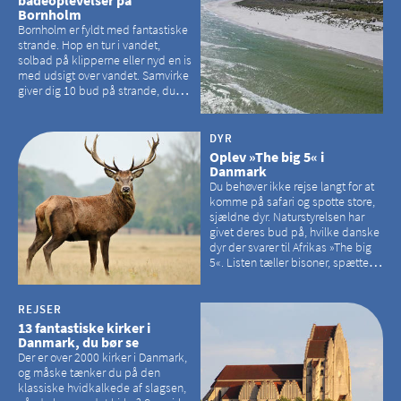
badeoplevelser på
Bornholm
Bornholm er fyldt med fantastiske
strande. Hop en tur i vandet,
solbad på klipperne eller nyd en is
med udsigt over vandet. Samvirke
giver dig 10 bud på strande, du
kan besøge på Bornholm
DYR
Oplev »The big 5« i
Danmark
Du behøver ikke rejse langt for at
komme på safari og spotte store,
sjældne dyr. Naturstyrelsen har
givet deres bud på, hvilke danske
dyr der svarer til Afrikas »The big
5«. Listen tæller bisoner, spættede
sæler, vilde heste, krondyr og
havørne.
REJSER
13 fantastiske kirker i
Danmark, du bør se
Der er over 2000 kirker i Danmark,
og måske tænker du på den
klassiske hvidkalkede af slagsen,