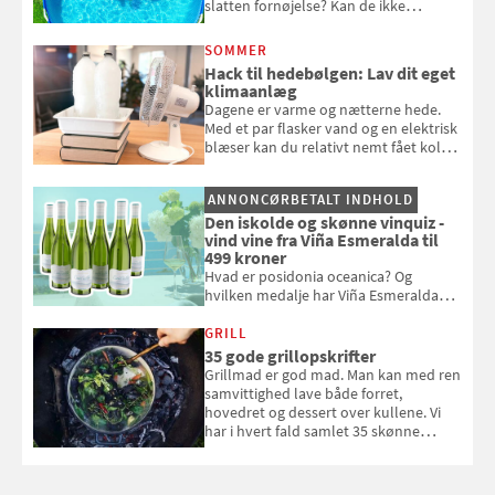
slatten fornøjelse? Kan de ikke
repareres, skal du være særligt
opmærksom, når du smider
SOMMER
badebassinet eller et badedyr ud
Hack til hedebølgen: Lav dit eget
klimaanlæg
Dagene er varme og nætterne hede.
Med et par flasker vand og en elektrisk
blæser kan du relativt nemt fået koldt
pust, når der er varmt ude og inde. Klik
og se, hvordan du gør
ANNONCØRBETALT INDHOLD
Den iskolde og skønne vinquiz -
vind vine fra Viña Esmeralda til
499 kroner
Hvad er posidonia oceanica? Og
hvilken medalje har Viña Esmeralda
White fået ved Mundus vini i 2026? Gæt
med i Samvirkes skønne vinquiz, hvor
GRILL
du kan vinde 6 flasker vin fra Viña
35 gode grillopskrifter
Esmeralda. Konkurrencen slutter 1.
Grillmad er god mad. Man kan med ren
september 2026.
samvittighed lave både forret,
hovedret og dessert over kullene. Vi
har i hvert fald samlet 35 skønne
forslag til en sommeraften i grillens
tegn.