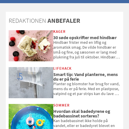
magisk ferie, uden at det koster
dig det vilde
REDAKTIONEN
ANBEFALER
KAGER
30 søde opskrifter med hindbær
Hindbær frister med en liflig og
aromatisk smag. De vilde hindbær er
små og fine, og sæsonen er lang med
plukning fra juli til oktober. Hindbær
kan spises direkte fra busken, eller du
kan bruge dine hindbær i alt fra
LIFEHACK
bagværk og salater til is og syltning.
Smart tip: Vand planterne, mens
du er på ferie
Planter og blomster har brug for vand,
mens du er på ferie. Med en plastpose,
vatpind og et par strips kan du lave dit
eget vandingssystem, så du slipper for
at bede naboen om at vande eller
SOMMER
komme hjem til døde planter
Hvordan skal badedyrene og
badebassinet sorteres?
Kan badebassinet ikke holde på
vandet, eller er badedyret blevet en