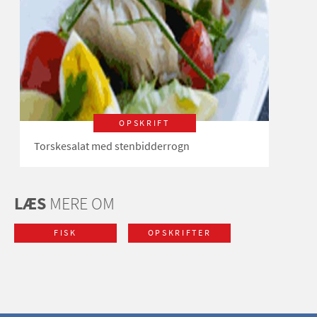
OPSKRIFT
Torskesalat med stenbidderrogn
LÆS
MERE OM
FISK
OPSKRIFTER