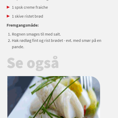
1 spsk creme fraiche
1 skive ristet brød
Fremgangsmåde:
Rognen smages til med salt.
Hak rødløg fint og rist brødet - evt. med smør på en
pande.
Se også