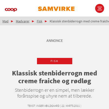
Gå
til
hovedindhold
Brødkrumme
Main
Mad
Madvarer
Fisk
Klassisk stenbiderrogn med creme fraich
navigation
ANNONCE
FISK
Klassisk stenbiderrogn med
creme fraiche og rødløg
Stenbiderrogn er en simpel, men lækker
forårsspise og uhyre nem at tilberede.
TEKST:
INGER ABILDGAARD
|
22. MARTS 2011
|