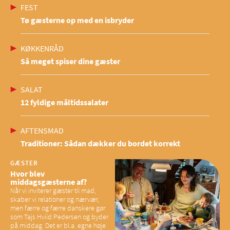
FEST
Tø gæsterne op med en isbryder
KØKKENRÅD
Så meget spiser dine gæster
SALAT
12 fyldige måltidssalater
AFTENSMAD
Traditioner: Sådan dækker du bordet korrekt
GÆSTER
Hvor blev
middagsgæsterne af?
Når vi inviterer gæster til mad,
skaber vi relationer og nærvær,
men færre og færre danskere gør
som Tajs Hviid Pedersen og byder
på middag. Det er bl.a. egne høje