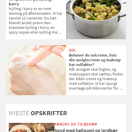
karry
Kylling i karry er en nem
løsning på aftensmaden. Vi har
samlet 12 varianter. Du kan
blandt andet prøve den
klassiske kylling i karry, en
spicy suppe eller kylling med
kokosris. Velbekomme!
SOL
Behøver du solcreme, hvis
din ansigtscreme og makeup
har solfaktor?
Når ansigtet skal fugtes, og
makeuppen skal sættes, findes
der både creme og makeup
med solfaktor. Vi har spurgt
overlæge på Videncenter for
Hudkræft, Stine Regin Wiegell,
om ansigtscreme og makeup
med SPF kan erstatte
solcreme, når man bevæger
NYESTE
OPSKRIFTER
sig ud i solen
SNACKS OG TILBEHØR
Spyd med halloumi og jordbær