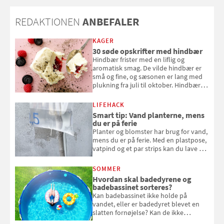
REDAKTIONEN
ANBEFALER
KAGER
30 søde opskrifter med hindbær
Hindbær frister med en liflig og
aromatisk smag. De vilde hindbær er
små og fine, og sæsonen er lang med
plukning fra juli til oktober. Hindbær
kan spises direkte fra busken, eller du
kan bruge dine hindbær i alt fra
LIFEHACK
bagværk og salater til is og syltning.
Smart tip: Vand planterne, mens
du er på ferie
Planter og blomster har brug for vand,
mens du er på ferie. Med en plastpose,
vatpind og et par strips kan du lave dit
eget vandingssystem, så du slipper for
at bede naboen om at vande eller
SOMMER
komme hjem til døde planter
Hvordan skal badedyrene og
badebassinet sorteres?
Kan badebassinet ikke holde på
vandet, eller er badedyret blevet en
slatten fornøjelse? Kan de ikke
repareres, skal du være særligt