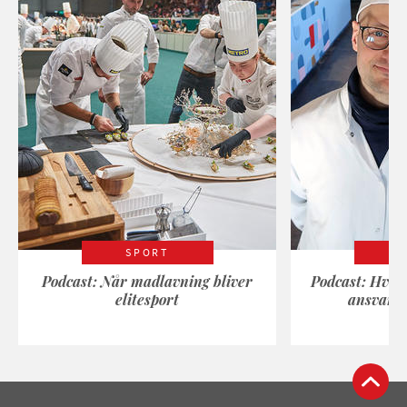
SPORT
Podcast: Når madlavning bliver
Podcast: Hvad
elitesport
ansvarli