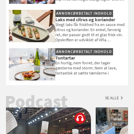
en rest kylling, og nyd den som et let,
selvstændigt måltid. Opskriften er fra
ANNONCØRBETALT INDHOLD
Louisa Lorangs kogebog "Salat".
Laks med citrus og koriander
Stegt laks får friskhed fra en sauce med
citrus og koriander. En enkel, farverig
ret, der passer godt til et glas frisk vin.
Opskriften er udviklet af Viña
Esmeralda.
ANNONCØRBETALT INDHOLD
Tuntartar
En hurtig, nem forret, der tager
gæsterne med storm. Nem at lave,
fantastisk at sætte tænderne i
Podcast
SE ALLE