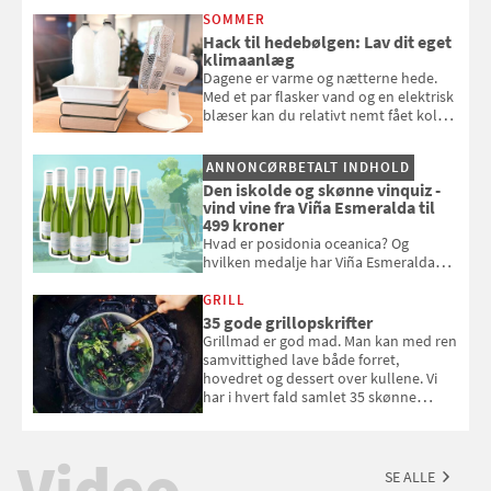
opmærksom, når du smider
SOMMER
badebassinet eller et badedyr ud
Hack til hedebølgen: Lav dit eget
klimaanlæg
Dagene er varme og nætterne hede.
Med et par flasker vand og en elektrisk
blæser kan du relativt nemt fået koldt
pust, når der er varmt ude og inde. Klik
og se, hvordan du gør
ANNONCØRBETALT INDHOLD
Den iskolde og skønne vinquiz -
vind vine fra Viña Esmeralda til
499 kroner
Hvad er posidonia oceanica? Og
hvilken medalje har Viña Esmeralda
White fået ved Mundus vini i 2026? Gæt
med i Samvirkes skønne vinquiz, hvor
GRILL
du kan vinde 6 flasker vin fra Viña
35 gode grillopskrifter
Esmeralda. Konkurrencen slutter 1.
Grillmad er god mad. Man kan med ren
september 2026.
samvittighed lave både forret,
hovedret og dessert over kullene. Vi
har i hvert fald samlet 35 skønne
forslag til en sommeraften i grillens
tegn.
Video
SE ALLE