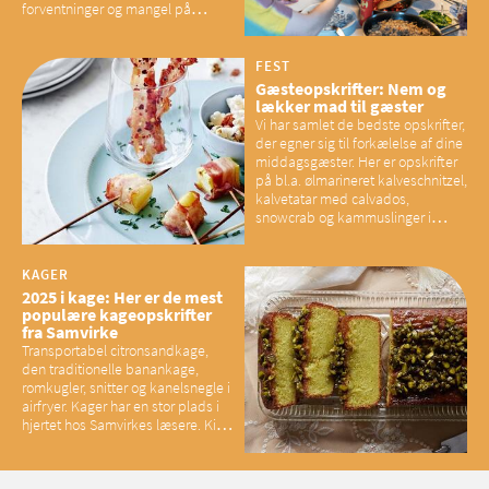
forventninger og mangel på
overskud, der spænder ben,
mener eksperter – og det kan
have konsekvenser for vores
FEST
sociale fællesskaber
Gæsteopskrifter: Nem og
lækker mad til gæster
Vi har samlet de bedste opskrifter,
der egner sig til forkælelse af dine
middagsgæster. Her er opskrifter
på bl.a. ølmarineret kalveschnitzel,
kalvetatar med calvados,
snowcrab og kammuslinger i
brunet citronsmør og snacks til
baconelskere
KAGER
2025 i kage: Her er de mest
populære kageopskrifter
fra Samvirke
Transportabel citronsandkage,
den traditionelle banankage,
romkugler, snitter og kanelsnegle i
airfryer. Kager har en stor plads i
hjertet hos Samvirkes læsere. Kig
med og se alle favoritterne fra
2025