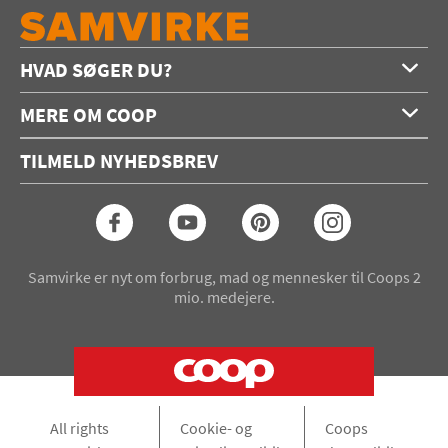
HVAD SØGER DU?
Forside
MERE OM COOP
Opskrifter
Om os
Konkurrencer
TILMELD NYHEDSBREV
Annoncering
Podcast
Coop.dk
Video
Coop medlem
Arkiv
Seneste Samvirke-magasin
Samvirke er nyt om forbrug, mad og mennesker til Coops 2
mio. medejere.
All rights
Cookie- og
Coops