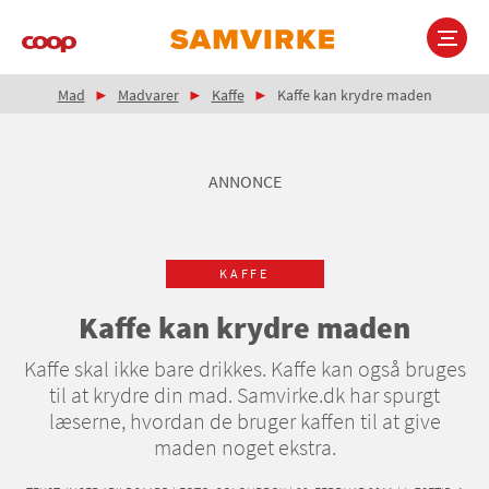
Gå
til
hovedindhold
Brødkrumme
Main
Mad
Madvarer
Kaffe
Kaffe kan krydre maden
navigation
ANNONCE
KAFFE
Kaffe kan krydre maden
Kaffe skal ikke bare drikkes. Kaffe kan også bruges
til at krydre din mad. Samvirke.dk har spurgt
læserne, hvordan de bruger kaffen til at give
maden noget ekstra.