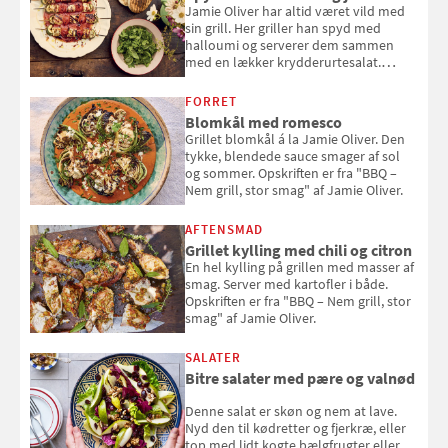
Jamie Oliver har altid været vild med
sin grill. Her griller han spyd med
halloumi og serverer dem sammen
med en lækker krydderurtesalat.
Opskriften er fra “BBQ – Nem grill, stor
smag" af Jamie Oliver.
FORRET
Blomkål med romesco
Grillet blomkål á la Jamie Oliver. Den
tykke, blendede sauce smager af sol
og sommer. Opskriften er fra "BBQ –
Nem grill, stor smag" af Jamie Oliver.
AFTENSMAD
Grillet kylling med chili og citron
En hel kylling på grillen med masser af
smag. Server med kartofler i både.
Opskriften er fra "BBQ – Nem grill, stor
smag" af Jamie Oliver.
SALATER
Bitre salater med pære og valnød
Denne salat er skøn og nem at lave.
Nyd den til kødretter og fjerkræ, eller
top med lidt kogte bælgfrugter eller