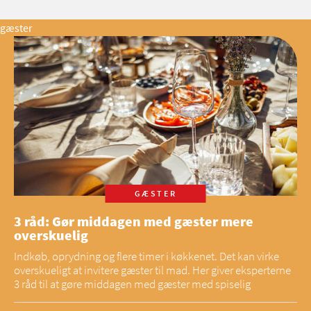
gæster
GÆSTER
3 råd: Gør middagen med gæster mere
overskuelig
Indkøb, oprydning og flere timer i køkkenet. Det kan virke
overskueligt at invitere gæster til mad. Her giver eksperterne
3 råd til at gøre middagen med gæster med spiselig