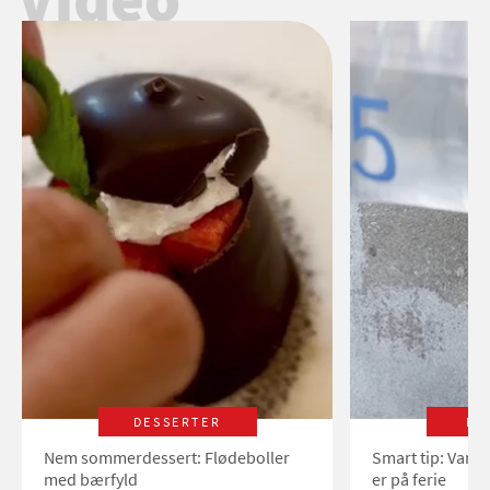
DESSERTER
LI
Nem sommerdessert: Flødeboller
Smart tip: Vand
med bærfyld
er på ferie