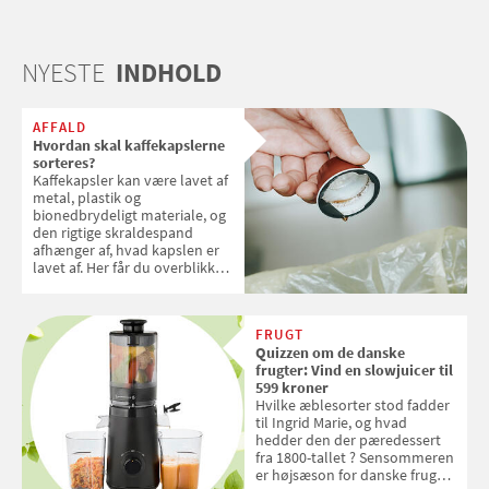
NYESTE
INDHOLD
AFFALD
Hvordan skal kaffekapslerne
sorteres?
Kaffekapsler kan være lavet af
metal, plastik og
bionedbrydeligt materiale, og
den rigtige skraldespand
afhænger af, hvad kapslen er
lavet af. Her får du overblikket
over, hvordan kaffekapslerne
skal sorteres
FRUGT
Quizzen om de danske
frugter: Vind en slowjuicer til
599 kroner
Hvilke æblesorter stod fadder
til Ingrid Marie, og hvad
hedder den der pæredessert
fra 1800-tallet ? Sensommeren
er højsæson for danske fruger,