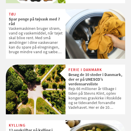
og lige nu kan du stemme om
dine danske og lokale
favoritter. Det fejrer Samvirke
TØJ
med en quiz om alt det danske
Spar penge på tøjvask med 7
frugt, vi elsker. Konkurrencen
råd
slutter fredag d. 18. september
Vaskemaskinen bruger strøm,
2026
vand og vaskemiddel, når tøjet
skal blive rent. Med små
ændringer i dine vaskevaner
kan du spare på elregningen,
bruge mindre vand og sæbe
og forlænge vaskemaskinens
levetid. Samvirke har samlet 7
enkle råd til at spare penge på
FERIE I DANMARK
tøjvasken
Besøg de 10 steder i Danmark,
der er på UNESCO’s
verdensarvsliste
Rejs 66 millioner år tilbage i
tiden på Stevns Klint, oplev
kongernes gravkirke i Roskilde
og se tidevandet forvandle
Vadehavet. Her er de 10
danske steder på UNESCO's
verdensarvsliste
KYLLING
12 opskrifter på kylling i