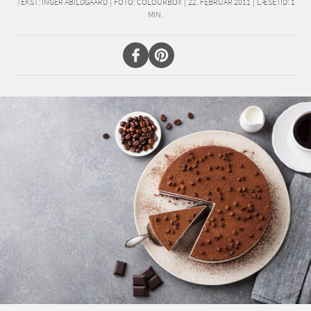
TEKST:
INGER ABILDGAARD
|
FOTO: COLOURBOX
|
22. FEBRUAR 2011
|
LÆSETID:
1
MIN.