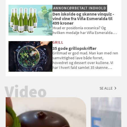
og se, hvordan du gør
ANNONCØRBETALT INDHOLD
Den iskolde og skønne vinquiz -
vind vine fra Viña Esmeralda til
499 kroner
Hvad er posidonia oceanica? Og
hvilken medalje har Viña Esmeralda
White fået ved Mundus vini i 2026? Gæt
med i Samvirkes skønne vinquiz, hvor
GRILL
du kan vinde 6 flasker vin fra Viña
35 gode grillopskrifter
Esmeralda. Konkurrencen slutter 1.
Grillmad er god mad. Man kan med ren
september 2026.
samvittighed lave både forret,
hovedret og dessert over kullene. Vi
har i hvert fald samlet 35 skønne
forslag til en sommeraften i grillens
tegn.
Video
SE ALLE