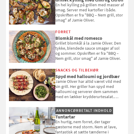
En hel kylling på grillen med masser af
smag. Server med kartofler i både.
Opskriften er fra "BBQ – Nem grill, stor
smag" af Jamie Oliver.
FORRET
Blomkål med romesco
Grillet blomkål á la Jamie Oliver. Den
tykke, blendede sauce smager af sol
og sommer. Opskriften er fra "BBQ –
Nem grill, stor smag" af Jamie Oliver.
SNACKS OG TILBEHØR
Spyd med halloumi og jordbær
Jamie Oliver har altid været vild med
sin grill. Her griller han spyd med
halloumi og serverer dem sammen
med en lækker krydderurtesalat.
Opskriften er fra “BBQ – Nem grill, stor
smag" af Jamie Oliver.
ANNONCØRBETALT INDHOLD
Tuntartar
En hurtig, nem forret, der tager
gæsterne med storm. Nem at lave,
fantastisk at sætte tænderne i