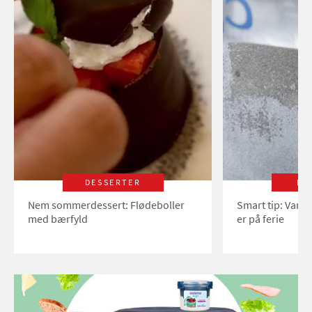
DESSERTER
LI
Nem sommerdessert: Flødeboller
Smart tip: Vand
med bærfyld
er på ferie