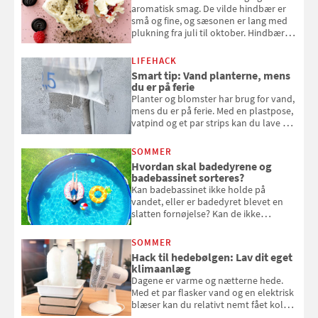
aromatisk smag. De vilde hindbær er
små og fine, og sæsonen er lang med
plukning fra juli til oktober. Hindbær
kan spises direkte fra busken, eller du
kan bruge dine hindbær i alt fra
LIFEHACK
bagværk og salater til is og syltning.
Smart tip: Vand planterne, mens
du er på ferie
Planter og blomster har brug for vand,
mens du er på ferie. Med en plastpose,
vatpind og et par strips kan du lave dit
eget vandingssystem, så du slipper for
at bede naboen om at vande eller
SOMMER
komme hjem til døde planter
Hvordan skal badedyrene og
badebassinet sorteres?
Kan badebassinet ikke holde på
vandet, eller er badedyret blevet en
slatten fornøjelse? Kan de ikke
repareres, skal du være særligt
opmærksom, når du smider
SOMMER
badebassinet eller et badedyr ud
Hack til hedebølgen: Lav dit eget
klimaanlæg
Dagene er varme og nætterne hede.
Med et par flasker vand og en elektrisk
blæser kan du relativt nemt fået koldt
pust, når der er varmt ude og inde. Klik