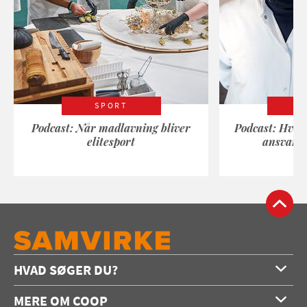
SPORT
Podcast: Når madlavning bliver
Podcast: Hvad
elitesport
ansvarli
HVAD SØGER DU?
Forside
MERE OM COOP