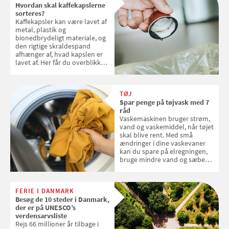
Hvordan skal kaffekapslerne
sorteres?
Kaffekapsler kan være lavet af
metal, plastik og
bionedbrydeligt materiale, og
den rigtige skraldespand
afhænger af, hvad kapslen er
lavet af. Her får du overblikket
over, hvordan kaffekapslerne
skal sorteres
TØJ
Spar penge på tøjvask med 7
råd
Vaskemaskinen bruger strøm,
vand og vaskemiddel, når tøjet
skal blive rent. Med små
ændringer i dine vaskevaner
kan du spare på elregningen,
bruge mindre vand og sæbe
og forlænge vaskemaskinens
levetid. Samvirke har samlet 7
enkle råd til at spare penge på
FERIE I DANMARK
tøjvasken
Besøg de 10 steder i Danmark,
der er på UNESCO’s
verdensarvsliste
Rejs 66 millioner år tilbage i