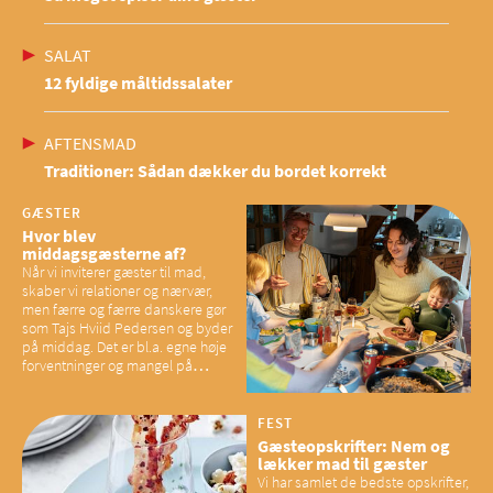
SALAT
12 fyldige måltidssalater
AFTENSMAD
Traditioner: Sådan dækker du bordet korrekt
GÆSTER
Hvor blev
middagsgæsterne af?
Når vi inviterer gæster til mad,
skaber vi relationer og nærvær,
men færre og færre danskere gør
som Tajs Hviid Pedersen og byder
på middag. Det er bl.a. egne høje
forventninger og mangel på
overskud, der spænder ben,
mener eksperter – og det kan
have konsekvenser for vores
FEST
sociale fællesskaber
Gæsteopskrifter: Nem og
lækker mad til gæster
Vi har samlet de bedste opskrifter,