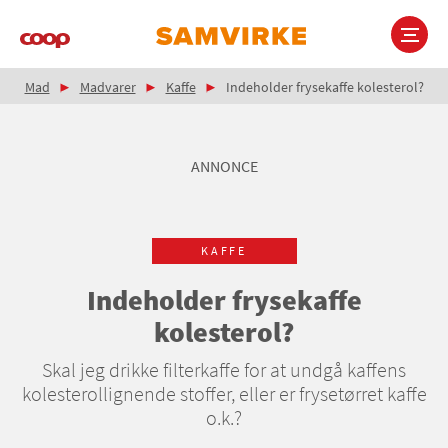
Gå
til
hovedindhold
Brødkrumme
Main
Mad
Madvarer
Kaffe
Indeholder frysekaffe kolesterol?
navigation
ANNONCE
KAFFE
Indeholder frysekaffe
kolesterol?
Skal jeg drikke filterkaffe for at undgå kaffens
kolesterollignende stoffer, eller er frysetørret kaffe
o.k.?