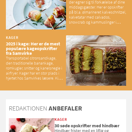
der egner sig til forkælelse af dine
middagsgæster. Her er opskrifter
på bl.a. ølmarineret kalveschnitzel,
kalvetatar med calvados,
snowcrab og kammuslinger i
brunet citronsmør og snacks til
baconelskere
KAGER
2025 i kage: Her er de mest
populære kageopskrifter
fra Samvirke
Transportabel citronsandkage,
den traditionelle banankage,
romkugler, snitter og kanelsnegle i
airfryer. Kager har en stor plads i
hjertet hos Samvirkes læsere. Kig
med og se alle favoritterne fra
2025
REDAKTIONEN
ANBEFALER
KAGER
30 søde opskrifter med hindbær
Hindbær frister med en liflig og