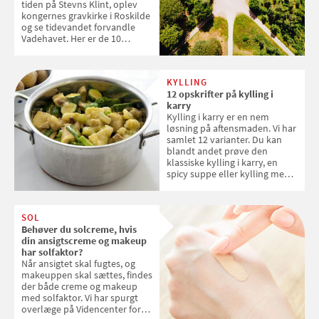
tiden på Stevns Klint, oplev
kongernes gravkirke i Roskilde
og se tidevandet forvandle
Vadehavet. Her er de 10
danske steder på UNESCO's
verdensarvsliste
KYLLING
12 opskrifter på kylling i
karry
Kylling i karry er en nem
løsning på aftensmaden. Vi har
samlet 12 varianter. Du kan
blandt andet prøve den
klassiske kylling i karry, en
spicy suppe eller kylling med
kokosris. Velbekomme!
SOL
Behøver du solcreme, hvis
din ansigtscreme og makeup
har solfaktor?
Når ansigtet skal fugtes, og
makeuppen skal sættes, findes
der både creme og makeup
med solfaktor. Vi har spurgt
overlæge på Videncenter for