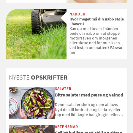
Hudkræft, Stine Regin Wiegell,
om ansigtscreme og makeup
med SPF kan erstatte
NABOER
solcreme, når man bevæger
Hvor meget må din nabo støje
sig ud i solen
i haven?
Kan du med loven i hånden
bede din nabo om at stoppe
motorsaven om morgenen
eller skrue ned for musikken
ved festen om natten? Få svar
her
NYESTE
OPSKRIFTER
SALATER
Bitre salater med pære og valnød
Denne salat er skøn og nem at lave.
Nyd den til kødretter og fjerkræ, eller
top med lidt kogte bælgfrugter eller
en rest kylling, og nyd den som et let,
selvstændigt måltid. Opskriften er fra
AFTENSMAD
Louisa Lorangs kogebog "Salat".
Grillet kylling med chili og citron