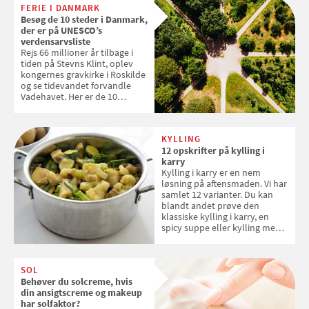
FERIE I DANMARK
tøjvasken
Besøg de 10 steder i Danmark,
der er på UNESCO’s
verdensarvsliste
Rejs 66 millioner år tilbage i
tiden på Stevns Klint, oplev
kongernes gravkirke i Roskilde
og se tidevandet forvandle
Vadehavet. Her er de 10
danske steder på UNESCO's
verdensarvsliste
KYLLING
12 opskrifter på kylling i
karry
Kylling i karry er en nem
løsning på aftensmaden. Vi har
samlet 12 varianter. Du kan
blandt andet prøve den
klassiske kylling i karry, en
spicy suppe eller kylling med
kokosris. Velbekomme!
SOL
Behøver du solcreme, hvis
din ansigtscreme og makeup
har solfaktor?