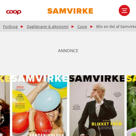
Gå
til
hovedindhold
Brødkrumme
Main
Forbrug
Dagligvarer & økonomi
Coop
Bliv en del af Samvirk
navigation
ANNONCE