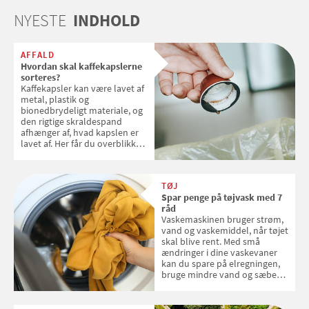
NYESTE
INDHOLD
AFFALD
Hvordan skal kaffekapslerne
sorteres?
Kaffekapsler kan være lavet af
metal, plastik og
bionedbrydeligt materiale, og
den rigtige skraldespand
afhænger af, hvad kapslen er
lavet af. Her får du overblikket
over, hvordan kaffekapslerne
skal sorteres
TØJ
Spar penge på tøjvask med 7
råd
Vaskemaskinen bruger strøm,
vand og vaskemiddel, når tøjet
skal blive rent. Med små
ændringer i dine vaskevaner
kan du spare på elregningen,
bruge mindre vand og sæbe
og forlænge vaskemaskinens
levetid. Samvirke har samlet 7
enkle råd til at spare penge på