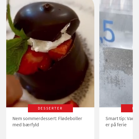
DESSERTER
LI
Nem sommerdessert: Flødeboller
Smart tip: Vand
med bærfyld
er på ferie