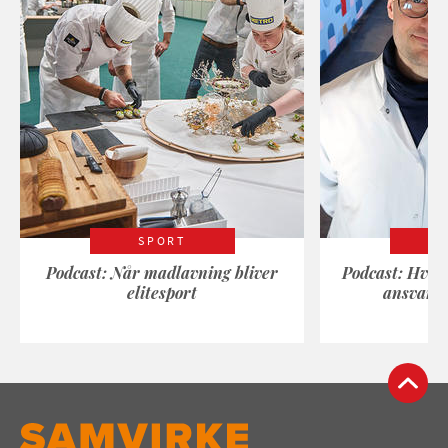
SPORT
Podcast: Når madlavning bliver
Podcast: Hvad
elitesport
ansvarli