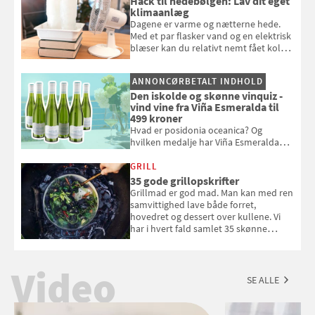
Hack til hedebølgen: Lav dit eget
klimaanlæg
Dagene er varme og nætterne hede.
Med et par flasker vand og en elektrisk
blæser kan du relativt nemt fået koldt
pust, når der er varmt ude og inde. Klik
og se, hvordan du gør
ANNONCØRBETALT INDHOLD
Den iskolde og skønne vinquiz -
vind vine fra Viña Esmeralda til
499 kroner
Hvad er posidonia oceanica? Og
hvilken medalje har Viña Esmeralda
White fået ved Mundus vini i 2026? Gæt
med i Samvirkes skønne vinquiz, hvor
GRILL
du kan vinde 6 flasker vin fra Viña
35 gode grillopskrifter
Esmeralda. Konkurrencen slutter 1.
Grillmad er god mad. Man kan med ren
september 2026.
samvittighed lave både forret,
hovedret og dessert over kullene. Vi
har i hvert fald samlet 35 skønne
forslag til en sommeraften i grillens
tegn.
Video
SE ALLE