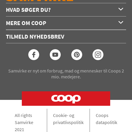
HVAD SØGER DU?
Forside
MERE OM COOP
Opskrifter
Om os
Konkurrencer
TILMELD NYHEDSBREV
Annoncering
Podcast
Coop.dk
Video
Coop medlem
Arkiv
Seneste Samvirke-magasin
Samvirke er nyt om forbrug, mad og mennesker til Coops 2
mio. medejere.
All rights
Cookie- og
Coops
Samvirke
privatlivspolitik
datapolitik
2021