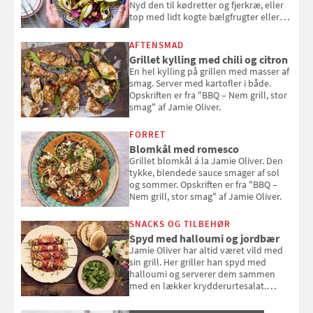
Nyd den til kødretter og fjerkræ, eller
top med lidt kogte bælgfrugter eller
en rest kylling, og nyd den som et let,
selvstændigt måltid. Opskriften er fra
AFTENSMAD
Louisa Lorangs kogebog "Salat".
Grillet kylling med chili og citron
En hel kylling på grillen med masser af
smag. Server med kartofler i både.
Opskriften er fra "BBQ – Nem grill, stor
smag" af Jamie Oliver.
FORRET
Blomkål med romesco
Grillet blomkål á la Jamie Oliver. Den
tykke, blendede sauce smager af sol
og sommer. Opskriften er fra "BBQ –
Nem grill, stor smag" af Jamie Oliver.
SNACKS OG TILBEHØR
Spyd med halloumi og jordbær
Jamie Oliver har altid været vild med
sin grill. Her griller han spyd med
halloumi og serverer dem sammen
med en lækker krydderurtesalat.
Opskriften er fra “BBQ – Nem grill, stor
smag" af Jamie Oliver.