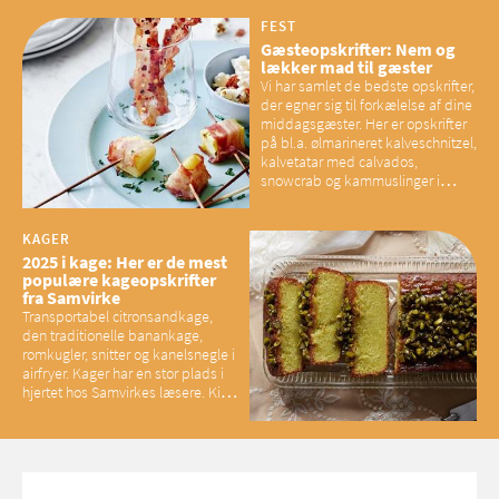
mener eksperter – og det kan
have konsekvenser for vores
FEST
sociale fællesskaber
Gæsteopskrifter: Nem og
lækker mad til gæster
Vi har samlet de bedste opskrifter,
der egner sig til forkælelse af dine
middagsgæster. Her er opskrifter
på bl.a. ølmarineret kalveschnitzel,
kalvetatar med calvados,
snowcrab og kammuslinger i
brunet citronsmør og snacks til
baconelskere
KAGER
2025 i kage: Her er de mest
populære kageopskrifter
fra Samvirke
Transportabel citronsandkage,
den traditionelle banankage,
romkugler, snitter og kanelsnegle i
airfryer. Kager har en stor plads i
hjertet hos Samvirkes læsere. Kig
med og se alle favoritterne fra
2025