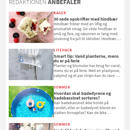
REDAKTIONEN
ANBEFALER
KAGER
30 søde opskrifter med hindbær
Hindbær frister med en liflig og
aromatisk smag. De vilde hindbær er
små og fine, og sæsonen er lang med
plukning fra juli til oktober. Hindbær
kan spises direkte fra busken, eller du
kan bruge dine hindbær i alt fra
LIFEHACK
bagværk og salater til is og syltning.
Smart tip: Vand planterne, mens
du er på ferie
Planter og blomster har brug for vand,
mens du er på ferie. Med en plastpose,
vatpind og et par strips kan du lave dit
eget vandingssystem, så du slipper for
at bede naboen om at vande eller
SOMMER
komme hjem til døde planter
Hvordan skal badedyrene og
badebassinet sorteres?
Kan badebassinet ikke holde på
vandet, eller er badedyret blevet en
slatten fornøjelse? Kan de ikke
repareres, skal du være særligt
opmærksom, når du smider
SOMMER
badebassinet eller et badedyr ud