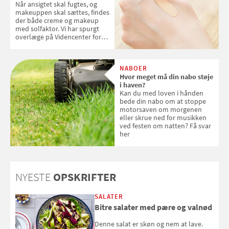
Når ansigtet skal fugtes, og
makeuppen skal sættes, findes
der både creme og makeup
med solfaktor. Vi har spurgt
overlæge på Videncenter for
Hudkræft, Stine Regin Wiegell,
om ansigtscreme og makeup
med SPF kan erstatte
NABOER
solcreme, når man bevæger
Hvor meget må din nabo støje
sig ud i solen
i haven?
Kan du med loven i hånden
bede din nabo om at stoppe
motorsaven om morgenen
eller skrue ned for musikken
ved festen om natten? Få svar
her
NYESTE
OPSKRIFTER
SALATER
Bitre salater med pære og valnød
Denne salat er skøn og nem at lave.