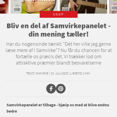
COOP
Bliv en del af Samvirkepanelet -
din mening tæller!
Har du nogensinde tænkt: "Det her ville jeg gerne
læse mere af i Samvirke"? Nu får du chancen for at
fortælle os præcis det. Vi trækker lod om
attraktive præmier blandt besvarelserne
TEKST:
SAMVIRKE
|
10. JULI 2025
|
LÆSETID:
1
MIN.
Samvirkepanelet er tilbage - hjælp os med at blive endnu
bedre