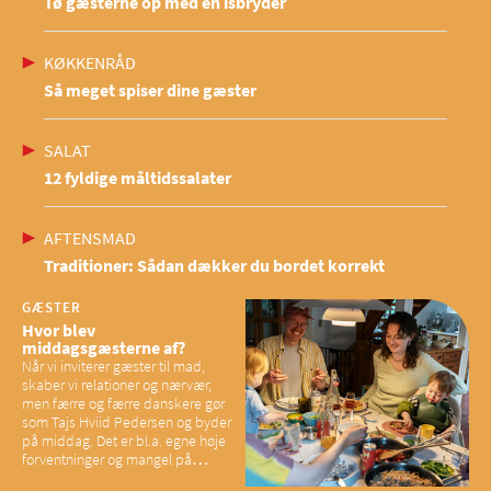
Tø gæsterne op med en isbryder
KØKKENRÅD
Så meget spiser dine gæster
SALAT
12 fyldige måltidssalater
AFTENSMAD
Traditioner: Sådan dækker du bordet korrekt
GÆSTER
Hvor blev
middagsgæsterne af?
Når vi inviterer gæster til mad,
skaber vi relationer og nærvær,
men færre og færre danskere gør
som Tajs Hviid Pedersen og byder
på middag. Det er bl.a. egne høje
forventninger og mangel på
overskud, der spænder ben,