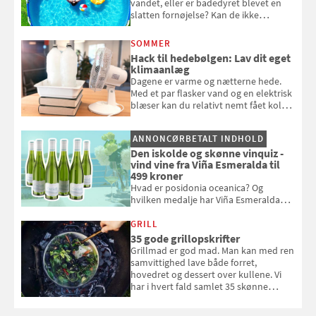
vandet, eller er badedyret blevet en
slatten fornøjelse? Kan de ikke
repareres, skal du være særligt
opmærksom, når du smider
SOMMER
badebassinet eller et badedyr ud
Hack til hedebølgen: Lav dit eget
klimaanlæg
Dagene er varme og nætterne hede.
Med et par flasker vand og en elektrisk
blæser kan du relativt nemt fået koldt
pust, når der er varmt ude og inde. Klik
og se, hvordan du gør
ANNONCØRBETALT INDHOLD
Den iskolde og skønne vinquiz -
vind vine fra Viña Esmeralda til
499 kroner
Hvad er posidonia oceanica? Og
hvilken medalje har Viña Esmeralda
White fået ved Mundus vini i 2026? Gæt
med i Samvirkes skønne vinquiz, hvor
GRILL
du kan vinde 6 flasker vin fra Viña
35 gode grillopskrifter
Esmeralda. Konkurrencen slutter 1.
Grillmad er god mad. Man kan med ren
september 2026.
samvittighed lave både forret,
hovedret og dessert over kullene. Vi
har i hvert fald samlet 35 skønne
forslag til en sommeraften i grillens
tegn.