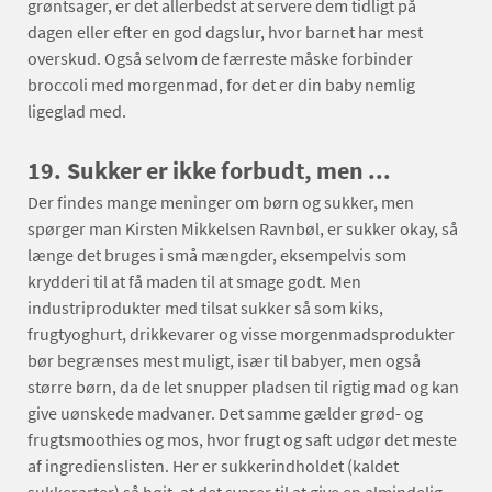
grøntsager, er det allerbedst at servere dem tidligt på
dagen eller efter en god dagslur, hvor barnet har mest
overskud. Også selvom de færreste måske forbinder
broccoli med morgenmad, for det er din baby nemlig
ligeglad med.
19.
Sukker er ikke forbudt, men ...
Der findes mange meninger om børn og sukker, men
spørger man Kirsten Mikkelsen Ravnbøl, er sukker okay, så
længe det bruges i små mængder, eksempelvis som
krydderi til at få maden til at smage godt. Men
industriprodukter med tilsat sukker så som kiks,
frugtyoghurt, drikkevarer og visse morgenmadsprodukter
bør begrænses mest muligt, især til babyer, men også
større børn, da de let snupper pladsen til rigtig mad og kan
give uønskede madvaner. Det samme gælder grød- og
frugtsmoothies og mos, hvor frugt og saft udgør det meste
af ingredienslisten. Her er sukkerindholdet (kaldet