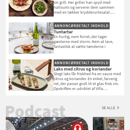
sin grill. Her griller han spyd med
halloumi og serverer dem sammen
med en lækker krydderurtesalat.
Opskriften er fra “BBQ – Nem grill, stor
smag" af Jamie Oliver.
ANNONCØRBETALT INDHOLD
Tuntartar
En hurtig, nem forret, der tager
gæsterne med storm. Nem at lave,
fantastisk at sætte tænderne i
ANNONCØRBETALT INDHOLD
Laks med citrus og koriander
Stegt laks får friskhed fra en sauce med
citrus og koriander. En enkel, farverig
ret, der passer godt til et glas frisk vin.
Opskriften er udviklet af Viña
Esmeralda.
Podcast
SE ALLE