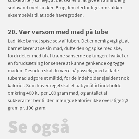
sukkerarter) så højt, at det svarer til at give en almindelig
sodavand med sukker. Brug dem derfor ligesom sukker,
eksempelvis til at søde havregrøden.
20.
Vær varsom med mad på tube
Lad ikke barnet spise selv af tuben. Det er nemlig vigtigt, at
barnet lærer at se sin mad, dufte den og spise med ske,
fordi det er med til at træne sanserne og tungen, hvilket er
en forudsætning for senere at kunne genkende og tygge
maden. Desuden skal du være påpasselig med at lade
tubemad udgøre et måltid, for de indeholder sjældent nok
kalorier. Som hovedregel skal et babymåltid indeholde
omkring 400 kJ per 100 gram mad, og antallet af
sukkerarter bør til den mængde kalorier ikke overstige 2,3
gram pr. 100 gram.
Se også