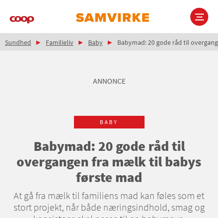
Gå
til
hovedindhold
Brødkrumme
Main
Sundhed
Familieliv
Baby
Babymad: 20 gode råd til overgang
navigation
ANNONCE
BABY
Babymad: 20 gode råd til
overgangen fra mælk til babys
første mad
At gå fra mælk til familiens mad kan føles som et
stort projekt, når både næringsindhold, smag og