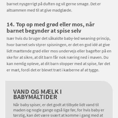
barnet nysgerrigt på duften og vil gerne smage. Det er
altsammen med til at give madglæde.
14.
Top op med grød eller mos, når
barnet begynder at spise selv
Især hvis du bruger det såkaldte baby-led weaning-princip,
hvor barnet selv styrer spisningen, er det en god idé at give
lidt mættende grød eller mos undervejs eller bagefter på en
ske for at sikre, at dit barn får nok næring ned i maven. Du
kan nemlig opleve, at dit barn stopper med at spise, før det
er mæt, fordi det er blevet træt i kæberne af at tygge.
VAND OG MÆLK I
BABYMÅLTIDER
Når baby spiser, er det godt at tilbyde lidt vand til
maden og nogle gange også lige før, for hvis baby er
tørstig, kan det være svært at komme i gang med at