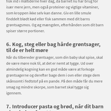
fisk ind i måltiderne hver dag, da barnet nu har brug for
især mere jern, men også proteiner og vigtige vitaminer,
som kroppen ikke selv kan danne. Giv en lille smule
finddelt blødt kød eller fisk sammen med dit barns
grøntsagsmos. Og øg mængden, efterhånden som dit barn
spiser større portioner.
6.
Kog, steg eller bag hårde grøntsager,
til de er helt møre
Når du tilbereder grøntsager, som din baby skal spise, skal
de være møre nok til, at det er nemt at tygge. Ud over
almindelig kogning kan en god måde være at forkoge
grøntsagerne og derefter bage dem i ovn eller stege dem
skånsomt i fedtstof på en pande. På den måde får du mere
smag og mindre skorpe, som barnet skal tygge sig
igennem.
7.
Introducer pasta og brød, når dit barn