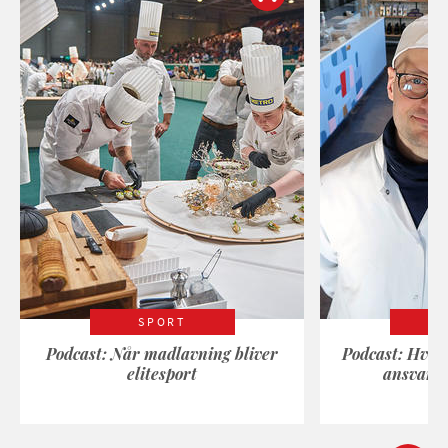
SPORT
Podcast: Når madlavning bliver
Podcast: Hvad
elitesport
ansvarli