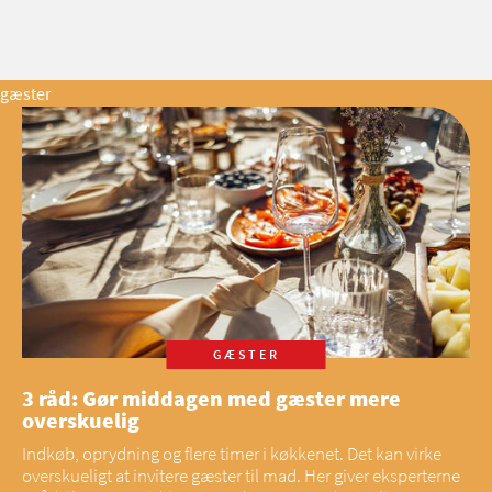
gæster
GÆSTER
3 råd: Gør middagen med gæster mere
overskuelig
Indkøb, oprydning og flere timer i køkkenet. Det kan virke
overskueligt at invitere gæster til mad. Her giver eksperterne