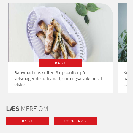
BABY
Babymad opskrifter: 3 opskrifter på
Kirs
velsmagende babymad, som også voksne vil
på b
elske
selv 
LÆS
MERE OM
BABY
BØRNEMAD