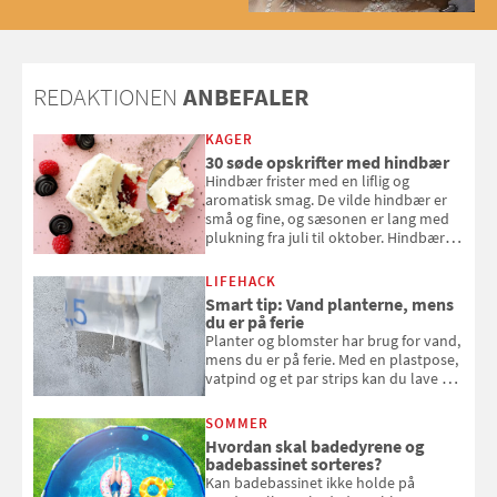
med og se alle favoritterne fra
2025
REDAKTIONEN
ANBEFALER
KAGER
30 søde opskrifter med hindbær
Hindbær frister med en liflig og
aromatisk smag. De vilde hindbær er
små og fine, og sæsonen er lang med
plukning fra juli til oktober. Hindbær
kan spises direkte fra busken, eller du
kan bruge dine hindbær i alt fra
LIFEHACK
bagværk og salater til is og syltning.
Smart tip: Vand planterne, mens
du er på ferie
Planter og blomster har brug for vand,
mens du er på ferie. Med en plastpose,
vatpind og et par strips kan du lave dit
eget vandingssystem, så du slipper for
at bede naboen om at vande eller
SOMMER
komme hjem til døde planter
Hvordan skal badedyrene og
badebassinet sorteres?
Kan badebassinet ikke holde på