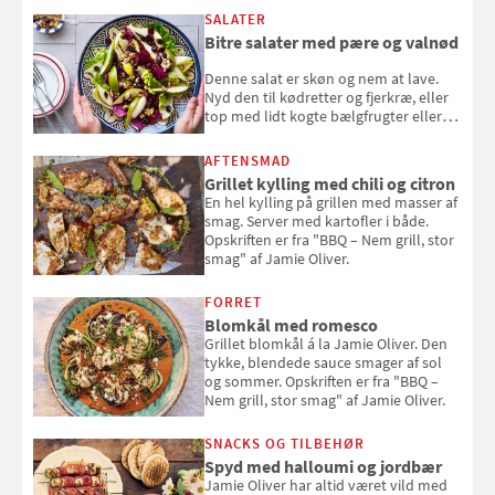
SALATER
Bitre salater med pære og valnød
Denne salat er skøn og nem at lave.
Nyd den til kødretter og fjerkræ, eller
top med lidt kogte bælgfrugter eller
en rest kylling, og nyd den som et let,
selvstændigt måltid. Opskriften er fra
AFTENSMAD
Louisa Lorangs kogebog "Salat".
Grillet kylling med chili og citron
En hel kylling på grillen med masser af
smag. Server med kartofler i både.
Opskriften er fra "BBQ – Nem grill, stor
smag" af Jamie Oliver.
FORRET
Blomkål med romesco
Grillet blomkål á la Jamie Oliver. Den
tykke, blendede sauce smager af sol
og sommer. Opskriften er fra "BBQ –
Nem grill, stor smag" af Jamie Oliver.
SNACKS OG TILBEHØR
Spyd med halloumi og jordbær
Jamie Oliver har altid været vild med