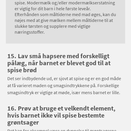
spise. Modermælk og/eller modermælkserstatning
er vigtig for dit barn i hele første leveår.
Efterhånden som måltiderne med mad øges, kan du
nøjes med at give mælken mellem måltiderne til at
slukke tørsten og supplere med vigtige
næringsstoffer.
15.
Lav små hapsere med forskelligt
pålæg, når barnet er blevet god til at
spise brød
Det ser indbydende ud, er sjovt at spise og er en god måde
at få varieret maden og smagsindtrykkene på. Forskellige
smagsindtryk er vigtige at møde, især mens barnet er lille.
16.
Prøv at bruge et velkendt element,
hvis barnet ikke vil spise bestemte
grøntsager
Det kan for eksempel være en dyppelse til grøntsagerne,