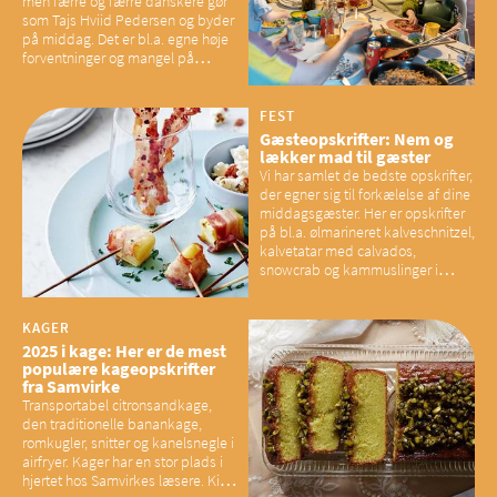
men færre og færre danskere gør
som Tajs Hviid Pedersen og byder
på middag. Det er bl.a. egne høje
forventninger og mangel på
overskud, der spænder ben,
mener eksperter – og det kan
have konsekvenser for vores
FEST
sociale fællesskaber
Gæsteopskrifter: Nem og
lækker mad til gæster
Vi har samlet de bedste opskrifter,
der egner sig til forkælelse af dine
middagsgæster. Her er opskrifter
på bl.a. ølmarineret kalveschnitzel,
kalvetatar med calvados,
snowcrab og kammuslinger i
brunet citronsmør og snacks til
baconelskere
KAGER
2025 i kage: Her er de mest
populære kageopskrifter
fra Samvirke
Transportabel citronsandkage,
den traditionelle banankage,
romkugler, snitter og kanelsnegle i
airfryer. Kager har en stor plads i
hjertet hos Samvirkes læsere. Kig