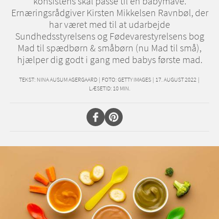
konsistens skal passe til en babymave.
Ernæringsrådgiver Kirsten Mikkelsen Ravnbøl, der
har været med til at udarbejde
Sundhedsstyrelsens og Fødevarestyrelsens bog
Mad til spædbørn & småbørn (nu Mad til små),
hjælper dig godt i gang med babys første mad.
TEKST:
NINA AUSUM AGERGAARD
|
FOTO: GETTY IMAGES
|
17. AUGUST 2022
|
LÆSETID:
10
MIN.