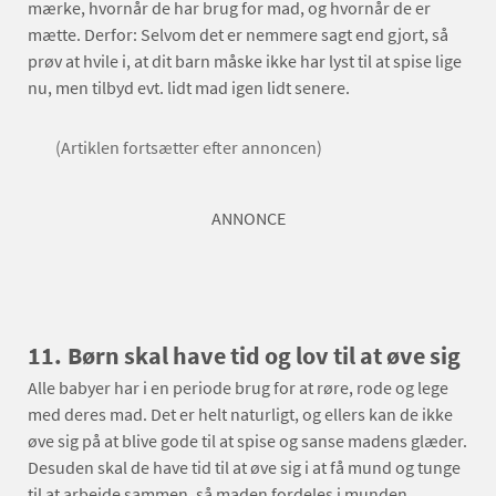
mærke, hvornår de har brug for mad, og hvornår de er
mætte. Derfor: Selvom det er nemmere sagt end gjort, så
prøv at hvile i, at dit barn måske ikke har lyst til at spise lige
nu, men tilbyd evt. lidt mad igen lidt senere.
(Artiklen fortsætter efter annoncen)
ANNONCE
11.
Børn skal have tid og lov til at øve sig
Alle babyer har i en periode brug for at røre, rode og lege
med deres mad. Det er helt naturligt, og ellers kan de ikke
øve sig på at blive gode til at spise og sanse madens glæder.
Desuden skal de have tid til at øve sig i at få mund og tunge
til at arbejde sammen, så maden fordeles i munden,