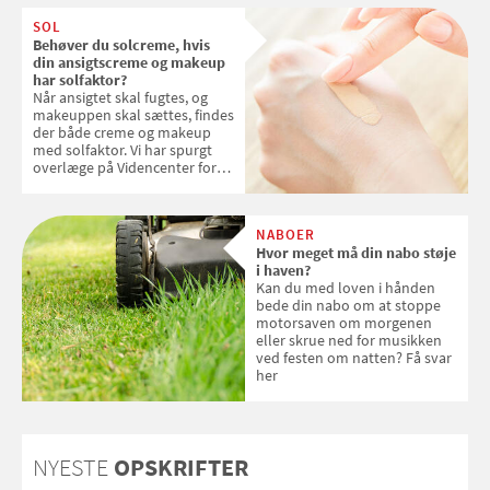
SOL
Behøver du solcreme, hvis
din ansigtscreme og makeup
har solfaktor?
Når ansigtet skal fugtes, og
makeuppen skal sættes, findes
der både creme og makeup
med solfaktor. Vi har spurgt
overlæge på Videncenter for
Hudkræft, Stine Regin Wiegell,
om ansigtscreme og makeup
med SPF kan erstatte
NABOER
solcreme, når man bevæger
Hvor meget må din nabo støje
sig ud i solen
i haven?
Kan du med loven i hånden
bede din nabo om at stoppe
motorsaven om morgenen
eller skrue ned for musikken
ved festen om natten? Få svar
her
NYESTE
OPSKRIFTER