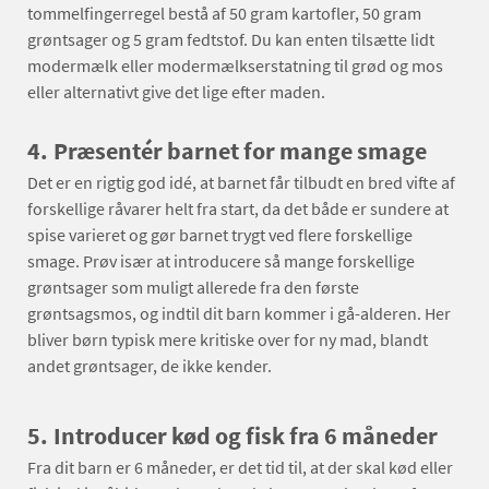
tommelfingerregel bestå af 50 gram kartofler, 50 gram
grøntsager og 5 gram fedtstof. Du kan enten tilsætte lidt
modermælk eller modermælkserstatning til grød og mos
eller alternativt give det lige efter maden.
4.
Præsentér barnet for mange smage
Det er en rigtig god idé, at barnet får tilbudt en bred vifte af
forskellige råvarer helt fra start, da det både er sundere at
spise varieret og gør barnet trygt ved flere forskellige
smage. Prøv især at introducere så mange forskellige
grøntsager som muligt allerede fra den første
grøntsagsmos, og indtil dit barn kommer i gå-alderen. Her
bliver børn typisk mere kritiske over for ny mad, blandt
andet grøntsager, de ikke kender.
5.
Introducer kød og fisk fra 6 måneder
Fra dit barn er 6 måneder, er det tid til, at der skal kød eller