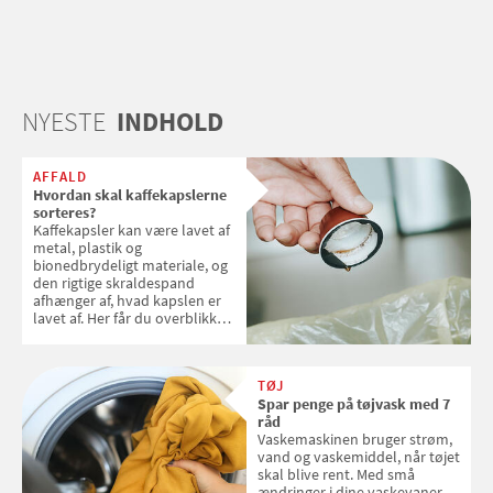
NYESTE
INDHOLD
AFFALD
Hvordan skal kaffekapslerne
sorteres?
Kaffekapsler kan være lavet af
metal, plastik og
bionedbrydeligt materiale, og
den rigtige skraldespand
afhænger af, hvad kapslen er
lavet af. Her får du overblikket
over, hvordan kaffekapslerne
skal sorteres
TØJ
Spar penge på tøjvask med 7
råd
Vaskemaskinen bruger strøm,
vand og vaskemiddel, når tøjet
skal blive rent. Med små
ændringer i dine vaskevaner