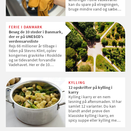
kan du spare på elregningen,
bruge mindre vand og sæbe
og forlænge vaskemaskinens
levetid. Samvirke har samlet 7
enkle råd til at spare penge på
FERIE I DANMARK
tøjvasken
Besøg de 10 steder i Danmark,
der er på UNESCO’s
verdensarvsliste
Rejs 66 millioner år tilbage i
tiden på Stevns Klint, oplev
kongernes gravkirke i Roskilde
og se tidevandet forvandle
Vadehavet. Her er de 10
danske steder på UNESCO's
verdensarvsliste
KYLLING
12 opskrifter på kylling i
karry
Kylling i karry er en nem
løsning på aftensmaden. Vi har
samlet 12 varianter. Du kan
blandt andet prøve den
klassiske kylling i karry, en
spicy suppe eller kylling med
kokosris. Velbekomme!