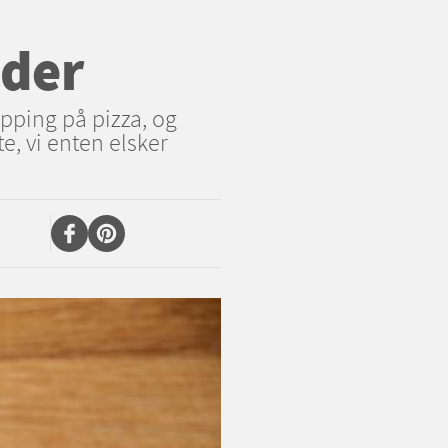
ader
pping på pizza, og
e, vi enten elsker