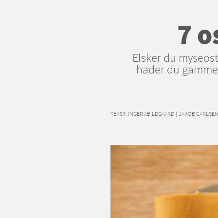
7 o
Elsker du myseost
hader du gammel o
TEKST:
INGER ABILDGAARD
|
JAKOB CARLSE