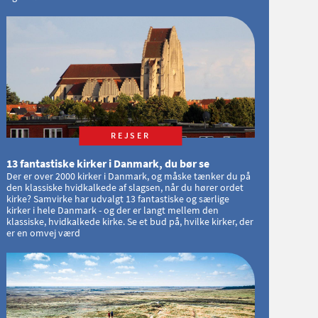
REJSER
13 fantastiske kirker i Danmark, du bør se
Der er over 2000 kirker i Danmark, og måske tænker du på
den klassiske hvidkalkede af slagsen, når du hører ordet
kirke? Samvirke har udvalgt 13 fantastiske og særlige
kirker i hele Danmark - og der er langt mellem den
klassiske, hvidkalkede kirke. Se et bud på, hvilke kirker, der
er en omvej værd