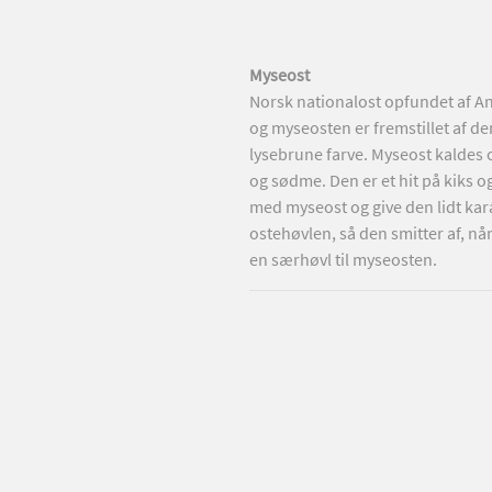
Myseost
et spist meget gedeost. Fetaost
Norsk nationalost opfundet af An
stillet af gedemælk, er den mere
og myseosten er fremstillet af den
ten er trods sin populartiet
lysebrune farve. Myseost kaldes 
t, siger gedeosteelskere. Hadet for
og sødme. Den er et hit på kiks o
 Den skarpe lugt og smag findes
med myseost og give den lidt kara
ostehøvlen, så den smitter af, 
en særhøvl til myseosten.