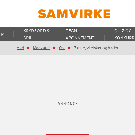
KRYDSORD &
TEGN
QUIZ OG
ER
SPIL
ABONNEMENT
KONKURR
Mad
Madvarer
Ost
7 oste, vi elsker og hader
ANNONCE