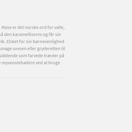
Lillebror Ostehaps
Myse er det norske ord for valle,
Lillebror Ostehaps er korttidsmodn
 så den karamelliseres og får sin
uger. Nogle tror, den er lavet af 
lk. Elsket for sin børnevenlighed
på Birkum Mejeri på Fyn siden 198
smage sovsen eller gryderetten til
gryder, hvor fedtindholdet justeres
e siddende som farvede trævler på
holdbarhed på 8 måneder. Elsket f
me myseostehadere ved at bruge
madpakken og vænner børnene til
og for at indeholde alt for meget s