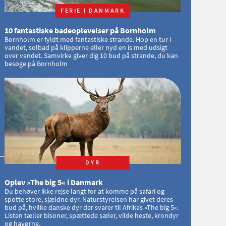
FERIE I DANMARK
10 fantastiske badeoplevelser på Bornholm
Bornholm er fyldt med fantastiske strande. Hop en tur i
vandet, solbad på klipperne eller nyd en is med udsigt
over vandet. Samvirke giver dig 10 bud på strande, du kan
besøge på Bornholm
DYR
Oplev »The big 5« i Danmark
Du behøver ikke rejse langt for at komme på safari og
spotte store, sjældne dyr. Naturstyrelsen har givet deres
bud på, hvilke danske dyr der svarer til Afrikas »The big 5«.
Listen tæller bisoner, spættede sæler, vilde heste, krondyr
og havørne.