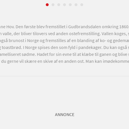
ne Hov. Den første blev fremstillet i Gudbrandsdalen omkring 1860. 
 valle, der bliver tilovers ved anden ostefremstilling. Vallen koges,
også brunost i Norge og fremstilles af en blanding af ko- og gedemæ
g toastbrød. I Norge spises den som fyld i pandekager. Du kan også 
melliseret sødme. Hadet for sin evne til at klæbe til ganen og bliv
når du gerne vil skære en skive af en anden ost. Man kan imødekom
ANNONCE