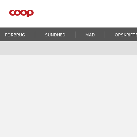
Gå
til
hovedindhold
Main
FORBRUG
SUNDHED
MAD
OPSKRIFT
navigation
Brødkrumme