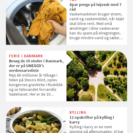
Spar penge på tøjvask med 7
råd
Vaskemaskinen bruger strøm,
vand og vaskemiddel, når tøjet
skal blive rent. Med små
ændringer i dine vaskevaner
kan du spare på elregningen,
bruge mindre vand og sæbe
og forlænge vaskemaskinens
levetid. Samvirke har samlet 7
enkle råd til at spare penge på
FERIE I DANMARK
tøjvasken
Besøg de 10 steder i Danmark,
der er på UNESCO’s
verdensarvsliste
Rejs 66 millioner år tilbage i
tiden på Stevns Klint, oplev
kongernes gravkirke i Roskilde
og se tidevandet forvandle
Vadehavet. Her er de 10
danske steder på UNESCO's
verdensarvsliste
KYLLING
12 opskrifter på kylling i
karry
Kylling i karry er en nem
løsning på aftensmaden. Vi har