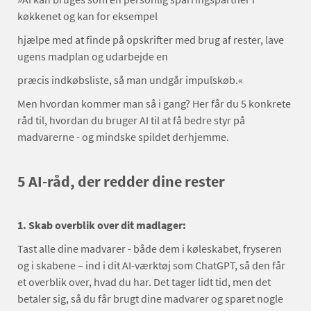
køkkenet og kan for eksempel
hjælpe med at finde på opskrifter med brug af rester, lave
ugens madplan og udarbejde en
præcis indkøbsliste, så man undgår impulskøb.«
Men hvordan kommer man så i gang? Her får du 5 konkrete
råd til, hvordan du bruger AI til at få bedre styr på
madvarerne - og mindske spildet derhjemme.
5 AI-råd, der redder dine rester
1. Skab overblik over dit madlager:
Tast alle dine madvarer - både dem i køleskabet, fryseren
og i skabene – ind i dit AI-værktøj som ChatGPT, så den får
et overblik over, hvad du har. Det tager lidt tid, men det
betaler sig, så du får brugt dine madvarer og sparet nogle