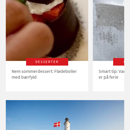
DESSERTER
LI
Nem sommerdessert: Flødeboller
Smart tip: Vand
med bærfyld
er på ferie