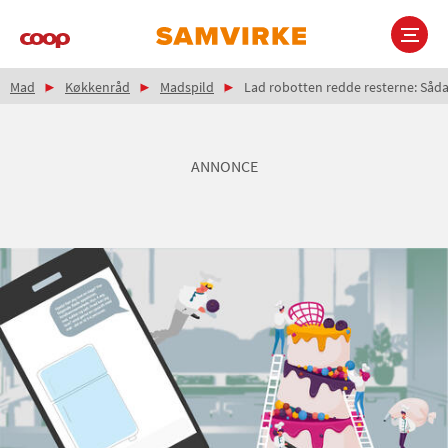
Gå
til
hovedindhold
Brødkrumme
Main
Mad
Køkkenråd
Madspild
Lad robotten redde resterne: Såd
navigation
ANNONCE