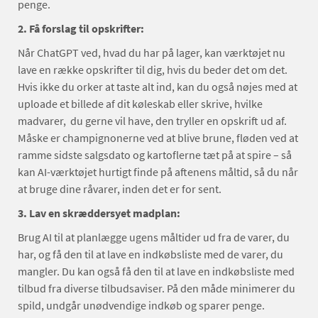
penge.
2. Få forslag til opskrifter:
Når ChatGPT ved, hvad du har på lager, kan værktøjet nu
lave en række opskrifter til dig, hvis du beder det om det.
Hvis ikke du orker at taste alt ind, kan du også nøjes med at
uploade et billede af dit køleskab eller skrive, hvilke
madvarer, du gerne vil have, den tryller en opskrift ud af.
Måske er champignonerne ved at blive brune, fløden ved at
ramme sidste salgsdato og kartoflerne tæt på at spire – så
kan AI-værktøjet hurtigt finde på aftenens måltid, så du når
at bruge dine råvarer, inden det er for sent.
3. Lav en skræddersyet madplan:
Brug AI til at planlægge ugens måltider ud fra de varer, du
har, og få den til at lave en indkøbsliste med de varer, du
mangler. Du kan også få den til at lave en indkøbsliste med
tilbud fra diverse tilbudsaviser. På den måde minimerer du
spild, undgår unødvendige indkøb og sparer penge.