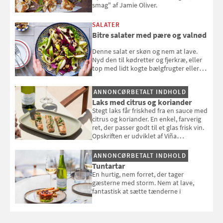
smag" af Jamie Oliver.
SALATER
Bitre salater med pære og valnød
Denne salat er skøn og nem at lave.
Nyd den til kødretter og fjerkræ, eller
top med lidt kogte bælgfrugter eller
en rest kylling, og nyd den som et let,
selvstændigt måltid. Opskriften er fra
ANNONCØRBETALT INDHOLD
Louisa Lorangs kogebog "Salat".
Laks med citrus og koriander
Stegt laks får friskhed fra en sauce med
citrus og koriander. En enkel, farverig
ret, der passer godt til et glas frisk vin.
Opskriften er udviklet af Viña
Esmeralda.
ANNONCØRBETALT INDHOLD
Tuntartar
En hurtig, nem forret, der tager
gæsterne med storm. Nem at lave,
fantastisk at sætte tænderne i