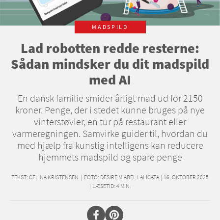
MADSPILD
Lad robotten redde resterne:
Sådan mindsker du dit madspild
med AI
En dansk familie smider årligt mad ud for 2150
kroner. Penge, der i stedet kunne bruges på nye
vinterstøvler, en tur på restaurant eller
varmeregningen. Samvirke guider til, hvordan du
med hjælp fra kunstig intelligens kan reducere
hjemmets madspild og spare penge
TEKST:
CELINA KRISTENSEN
|
FOTO: DESIRE MIABEL LALICATA
|
16. OKTOBER 2025
|
LÆSETID:
4
MIN.