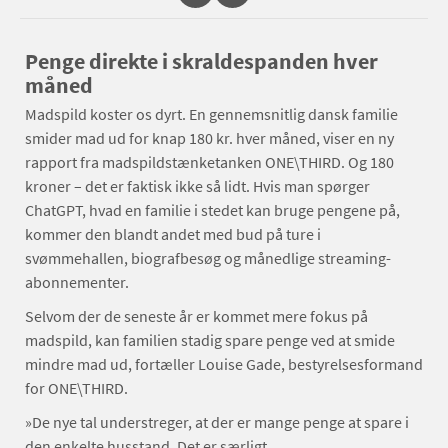
Penge direkte i skraldespanden hver
måned
Madspild koster os dyrt. En gennemsnitlig dansk familie
smider mad ud for knap 180 kr. hver måned, viser en ny
rapport fra madspildstænketanken ONE\THIRD. Og 180
kroner – det er faktisk ikke så lidt. Hvis man spørger
ChatGPT, hvad en familie i stedet kan bruge pengene på,
kommer den blandt andet med bud på ture i
svømmehallen, biografbesøg og månedlige streaming-
abonnementer.
Selvom der de seneste år er kommet mere fokus på
madspild, kan familien stadig spare penge ved at smide
mindre mad ud, fortæller Louise Gade, bestyrelsesformand
for ONE\THIRD.
»De nye tal understreger, at der er mange penge at spare i
den enkelte husstand. Det er særligt