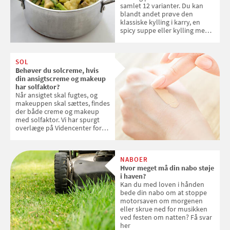
samlet 12 varianter. Du kan
blandt andet prøve den
klassiske kylling i karry, en
spicy suppe eller kylling med
kokosris. Velbekomme!
SOL
Behøver du solcreme, hvis
din ansigtscreme og makeup
har solfaktor?
Når ansigtet skal fugtes, og
makeuppen skal sættes, findes
der både creme og makeup
med solfaktor. Vi har spurgt
overlæge på Videncenter for
Hudkræft, Stine Regin Wiegell,
om ansigtscreme og makeup
med SPF kan erstatte
NABOER
solcreme, når man bevæger
Hvor meget må din nabo støje
sig ud i solen
i haven?
Kan du med loven i hånden
bede din nabo om at stoppe
motorsaven om morgenen
eller skrue ned for musikken
ved festen om natten? Få svar
her