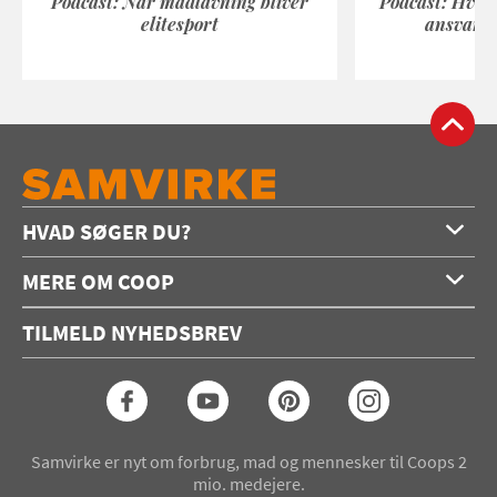
Podcast: Når madlavning bliver
Podcast: Hvad
elitesport
ansvarli
HVAD SØGER DU?
Forside
MERE OM COOP
Opskrifter
Om os
Konkurrencer
TILMELD NYHEDSBREV
Annoncering
Podcast
Coop.dk
Video
Coop medlem
Arkiv
Seneste Samvirke-magasin
Samvirke er nyt om forbrug, mad og mennesker til Coops 2
mio. medejere.