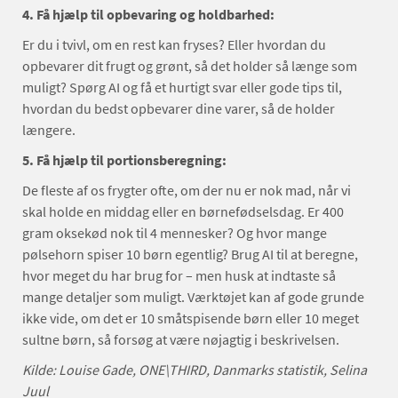
4. Få hjælp til opbevaring og holdbarhed:
Er du i tvivl, om en rest kan fryses? Eller hvordan du
opbevarer dit frugt og grønt, så det holder så længe som
muligt? Spørg AI og få et hurtigt svar eller gode tips til,
hvordan du bedst opbevarer dine varer, så de holder
længere.
5. Få hjælp til portionsberegning:
De fleste af os frygter ofte, om der nu er nok mad, når vi
skal holde en middag eller en børnefødselsdag. Er 400
gram oksekød nok til 4 mennesker? Og hvor mange
pølsehorn spiser 10 børn egentlig? Brug AI til at beregne,
hvor meget du har brug for – men husk at indtaste så
mange detaljer som muligt. Værktøjet kan af gode grunde
ikke vide, om det er 10 småtspisende børn eller 10 meget
sultne børn, så forsøg at være nøjagtig i beskrivelsen.
Kilde: Louise Gade, ONE\THIRD, Danmarks statistik, Selina
Juul