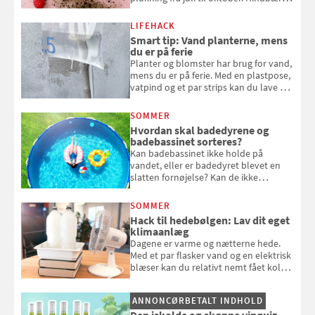
kan spises direkte fra busken, eller du
kan bruge dine hindbær i alt fra
LIFEHACK
bagværk og salater til is og syltning.
Smart tip: Vand planterne, mens
du er på ferie
Planter og blomster har brug for vand,
mens du er på ferie. Med en plastpose,
vatpind og et par strips kan du lave dit
eget vandingssystem, så du slipper for
at bede naboen om at vande eller
SOMMER
komme hjem til døde planter
Hvordan skal badedyrene og
badebassinet sorteres?
Kan badebassinet ikke holde på
vandet, eller er badedyret blevet en
slatten fornøjelse? Kan de ikke
repareres, skal du være særligt
opmærksom, når du smider
SOMMER
badebassinet eller et badedyr ud
Hack til hedebølgen: Lav dit eget
klimaanlæg
Dagene er varme og nætterne hede.
Med et par flasker vand og en elektrisk
blæser kan du relativt nemt fået koldt
pust, når der er varmt ude og inde. Klik
og se, hvordan du gør
ANNONCØRBETALT INDHOLD