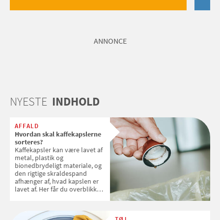
ANNONCE
NYESTE
INDHOLD
AFFALD
Hvordan skal kaffekapslerne
sorteres?
Kaffekapsler kan være lavet af
metal, plastik og
bionedbrydeligt materiale, og
den rigtige skraldespand
afhænger af, hvad kapslen er
lavet af. Her får du overblikket
over, hvordan kaffekapslerne
skal sorteres
TØJ