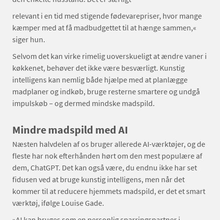
relevant i en tid med stigende fødevarepriser, hvor mange
kæmper med at få madbudgettet til at hænge sammen,«
siger hun.
Selvom det kan virke rimelig uoverskueligt at ændre vaner i
køkkenet, behøver det ikke være besværligt. Kunstig
intelligens kan nemlig både hjælpe med at planlægge
madplaner og indkøb, bruge resterne smartere og undgå
impulskøb – og dermed mindske madspild.
Mindre madspild med AI
Næsten halvdelen af os bruger allerede AI-værktøjer, og de
fleste har nok efterhånden hørt om den mest populære af
dem, ChatGPT. Det kan også være, du endnu ikke har set
fidusen ved at bruge kunstig intelligens, men når det
kommer til at reducere hjemmets madspild, er det et smart
værktøj, ifølge Louise Gade.
»AI kan bruges som en personlig sparringspartner i