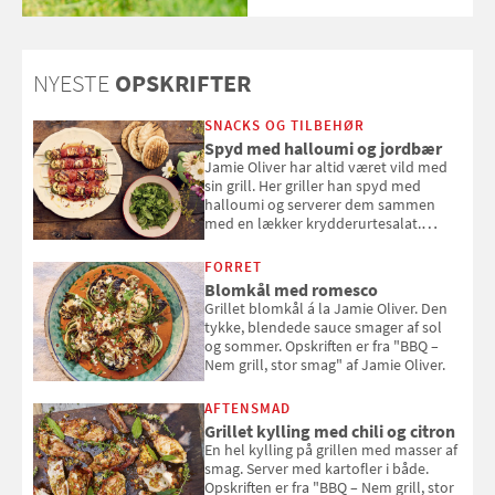
NYESTE
OPSKRIFTER
SNACKS OG TILBEHØR
Spyd med halloumi og jordbær
Jamie Oliver har altid været vild med
sin grill. Her griller han spyd med
halloumi og serverer dem sammen
med en lækker krydderurtesalat.
Opskriften er fra “BBQ – Nem grill, stor
smag" af Jamie Oliver.
FORRET
Blomkål med romesco
Grillet blomkål á la Jamie Oliver. Den
tykke, blendede sauce smager af sol
og sommer. Opskriften er fra "BBQ –
Nem grill, stor smag" af Jamie Oliver.
AFTENSMAD
Grillet kylling med chili og citron
En hel kylling på grillen med masser af
smag. Server med kartofler i både.
Opskriften er fra "BBQ – Nem grill, stor