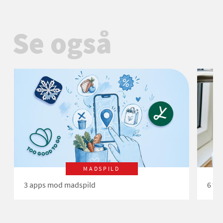
Se også
MADSPILD
3 apps mod madspild
6 tip