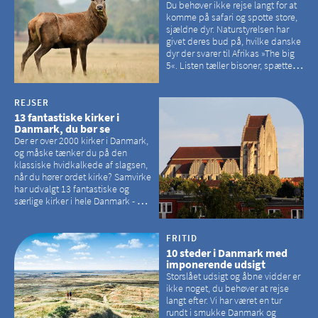
Du behøver ikke rejse langt for at
komme på safari og spotte store,
sjældne dyr. Naturstyrelsen har
givet deres bud på, hvilke danske
dyr der svarer til Afrikas »The big
5«. Listen tæller bisoner, spættede
sæler, vilde heste, krondyr og
havørne.
REJSER
13 fantastiske kirker i
Danmark, du bør se
Der er over 2000 kirker i Danmark,
og måske tænker du på den
klassiske hvidkalkede af slagsen,
når du hører ordet kirke? Samvirke
har udvalgt 13 fantastiske og
særlige kirker i hele Danmark - og
der er langt mellem den klassiske,
hvidkalkede kirke. Se et bud på,
hvilke kirker, der er en omvej værd
FRITID
10 steder i Danmark med
imponerende udsigt
Storslået udsigt og åbne vidder er
ikke noget, du behøver at rejse
langt efter. Vi har været en tur
rundt i smukke Danmark og