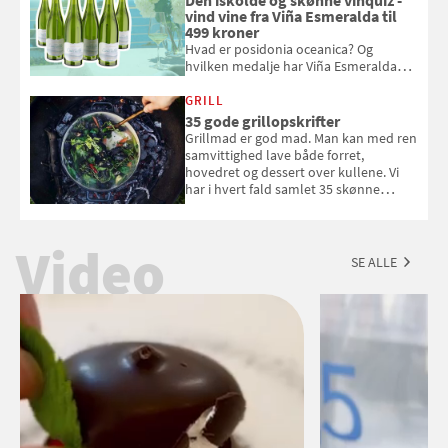
Den iskolde og skønne vinquiz -
vind vine fra Viña Esmeralda til
499 kroner
Hvad er posidonia oceanica? Og
hvilken medalje har Viña Esmeralda
White fået ved Mundus vini i 2026? Gæt
med i Samvirkes skønne vinquiz, hvor
GRILL
du kan vinde 6 flasker vin fra Viña
35 gode grillopskrifter
Esmeralda. Konkurrencen slutter 1.
Grillmad er god mad. Man kan med ren
september 2026.
samvittighed lave både forret,
hovedret og dessert over kullene. Vi
har i hvert fald samlet 35 skønne
forslag til en sommeraften i grillens
tegn.
Video
SE ALLE