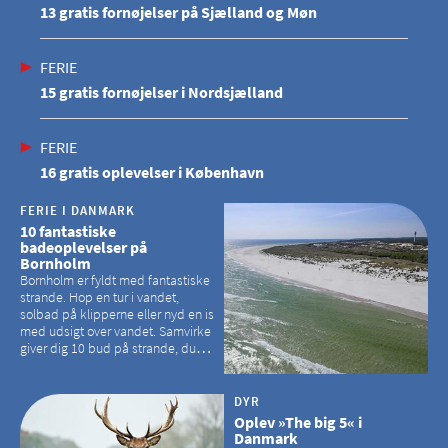
13 gratis fornøjelser på Sjælland og Møn
FERIE
15 gratis fornøjelser i Nordsjælland
FERIE
16 gratis oplevelser i København
FERIE I DANMARK
10 fantastiske
badeoplevelser på
Bornholm
Bornholm er fyldt med fantastiske
strande. Hop en tur i vandet,
solbad på klipperne eller nyd en is
med udsigt over vandet. Samvirke
giver dig 10 bud på strande, du
kan besøge på Bornholm
DYR
Oplev »The big 5« i
Danmark