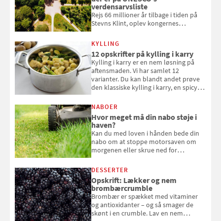
verdensarvsliste
Rejs 66 millioner år tilbage i tiden på
Stevns Klint, oplev kongernes
gravkirke i Roskilde og se tidevandet
forvandle Vadehavet. Her er de 10
KYLLING
danske steder på UNESCO's
12 opskrifter på kylling i karry
verdensarvsliste
Kylling i karry er en nem løsning på
aftensmaden. Vi har samlet 12
varianter. Du kan blandt andet prøve
den klassiske kylling i karry, en spicy
suppe eller kylling med kokosris.
Velbekomme!
NABOER
Hvor meget må din nabo støje i
haven?
Kan du med loven i hånden bede din
nabo om at stoppe motorsaven om
morgenen eller skrue ned for
musikken ved festen om natten? Få
svar her
DESSERTER
Opskrift: Lækker og nem
brombærcrumble
Brombær er spækket med vitaminer
og antioxidanter – og så smager de
skønt i en crumble. Lav en nem