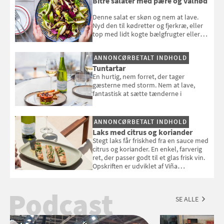
Bitre salater med pære og valnød
Denne salat er skøn og nem at lave.
Nyd den til kødretter og fjerkræ, eller
top med lidt kogte bælgfrugter eller
en rest kylling, og nyd den som et let,
selvstændigt måltid. Opskriften er fra
ANNONCØRBETALT INDHOLD
Louisa Lorangs kogebog "Salat".
Tuntartar
En hurtig, nem forret, der tager
gæsterne med storm. Nem at lave,
fantastisk at sætte tænderne i
ANNONCØRBETALT INDHOLD
Laks med citrus og koriander
Stegt laks får friskhed fra en sauce med
citrus og koriander. En enkel, farverig
ret, der passer godt til et glas frisk vin.
Opskriften er udviklet af Viña
Esmeralda.
Podcast
SE ALLE