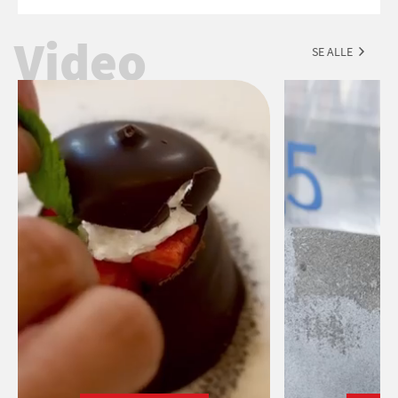
brombærcrumble, der er klar på under
en time, og som smelter på tungen
Video
SE ALLE