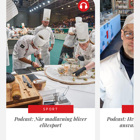
SPORT
Podcast: Når madlavning bliver
Podcast: Hvad
elitesport
ansvarli