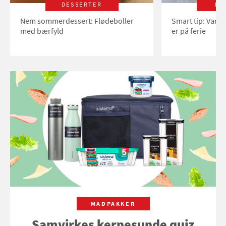
DESSERTER
LI
Nem sommerdessert: Flødeboller
Smart tip: Vand
med bærfyld
er på ferie
MADPAKKER
Samvirkes kernesunde quiz