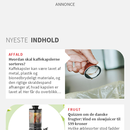
ANNONCE
NYESTE
INDHOLD
AFFALD
Hvordan skal kaffekapslerne
sorteres?
Kaffekapsler kan være lavet af
metal, plastik og
bionedbrydeligt materiale, og
den rigtige skraldespand
afhænger af, hvad kapslen er
lavet af. Her får du overblikket
over, hvordan kaffekapslerne
skal sorteres
FRUGT
Quizzen om de danske
frugter: Vind en slowjuicer til
599 kroner
Hvilke æblesorter stod fadder