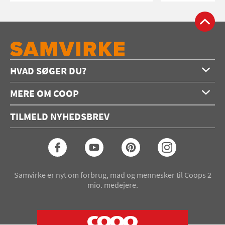
HVAD SØGER DU?
Forside
MERE OM COOP
Opskrifter
Om os
Konkurrencer
TILMELD NYHEDSBREV
Annoncering
Podcast
Coop.dk
Video
Coop medlem
Arkiv
Seneste Samvirke-magasin
Samvirke er nyt om forbrug, mad og mennesker til Coops 2
mio. medejere.