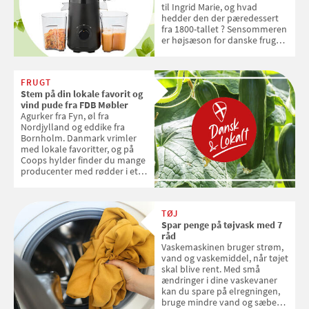
til Ingrid Marie, og hvad
hedder den der pæredessert
fra 1800-tallet ? Sensommeren
er højsæson for danske fruger,
og lige nu kan du stemme om
dine danske og lokale
favoritter. Det fejrer Samvirke
FRUGT
med en quiz om alt det danske
Stem på din lokale favorit og
frugt, vi elsker. Konkurrencen
vind pude fra FDB Møbler
slutter fredag d. 18. september
Agurker fra Fyn, øl fra
2026
Nordjylland og eddike fra
Bornholm. Danmark vrimler
med lokale favoritter, og på
Coops hylder finder du mange
producenter med rødder i et
sted, en smag og stolthed. Nu
kan du stemme på din lokale
favorit og vinde en pude fra
TØJ
FDB Møbler til en værdi af 599
Spar penge på tøjvask med 7
kroner
råd
Vaskemaskinen bruger strøm,
vand og vaskemiddel, når tøjet
skal blive rent. Med små
ændringer i dine vaskevaner
kan du spare på elregningen,
bruge mindre vand og sæbe