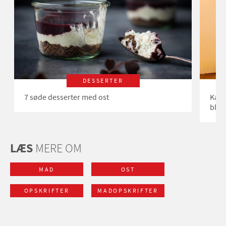
DESSERTER
7 søde desserter med ost
Kan 
bleve
LÆS
MERE OM
MAD
OST
OPSKRIFTER
MADOPSKRIFTER