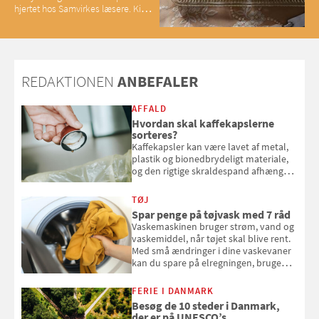
hjertet hos Samvirkes læsere. Kig
med og se alle favoritterne fra
2025
REDAKTIONEN
ANBEFALER
AFFALD
Hvordan skal kaffekapslerne
sorteres?
Kaffekapsler kan være lavet af metal,
plastik og bionedbrydeligt materiale,
og den rigtige skraldespand afhænger
af, hvad kapslen er lavet af. Her får du
overblikket over, hvordan
TØJ
kaffekapslerne skal sorteres
Spar penge på tøjvask med 7 råd
Vaskemaskinen bruger strøm, vand og
vaskemiddel, når tøjet skal blive rent.
Med små ændringer i dine vaskevaner
kan du spare på elregningen, bruge
mindre vand og sæbe og forlænge
vaskemaskinens levetid. Samvirke har
FERIE I DANMARK
samlet 7 enkle råd til at spare penge
Besøg de 10 steder i Danmark,
på tøjvasken
der er på UNESCO’s