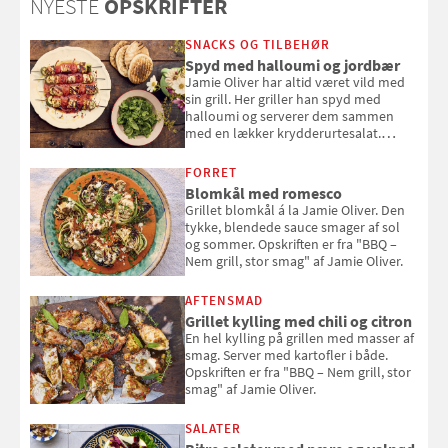
NYESTE
OPSKRIFTER
SNACKS OG TILBEHØR
Spyd med halloumi og jordbær
Jamie Oliver har altid været vild med
sin grill. Her griller han spyd med
halloumi og serverer dem sammen
med en lækker krydderurtesalat.
Opskriften er fra “BBQ – Nem grill, stor
smag" af Jamie Oliver.
FORRET
Blomkål med romesco
Grillet blomkål á la Jamie Oliver. Den
tykke, blendede sauce smager af sol
og sommer. Opskriften er fra "BBQ –
Nem grill, stor smag" af Jamie Oliver.
AFTENSMAD
Grillet kylling med chili og citron
En hel kylling på grillen med masser af
smag. Server med kartofler i både.
Opskriften er fra "BBQ – Nem grill, stor
smag" af Jamie Oliver.
SALATER