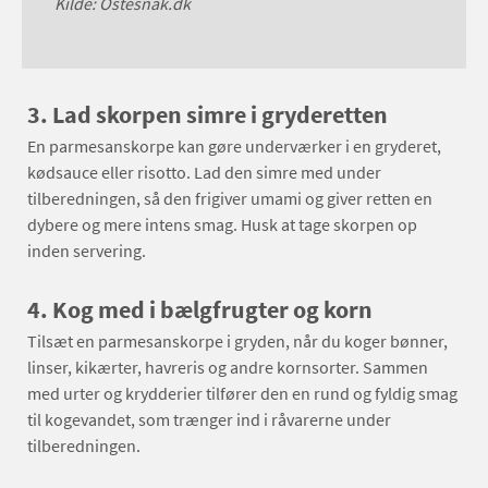
Kilde: Ostesnak.dk
3. Lad skorpen simre i gryderetten
En parmesanskorpe kan gøre underværker i en gryderet,
kødsauce eller risotto. Lad den simre med under
tilberedningen, så den frigiver umami og giver retten en
dybere og mere intens smag. Husk at tage skorpen op
inden servering.
4. Kog med i bælgfrugter og korn
Tilsæt en parmesanskorpe i gryden, når du koger bønner,
linser, kikærter, havreris og andre kornsorter. Sammen
med urter og krydderier tilfører den en rund og fyldig smag
til kogevandet, som trænger ind i råvarerne under
tilberedningen.