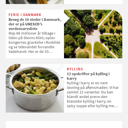
og forlænge vaskemaskinens
levetid. Samvirke har samlet 7
enkle råd til at spare penge på
FERIE I DANMARK
tøjvasken
Besøg de 10 steder i Danmark,
der er på UNESCO’s
verdensarvsliste
Rejs 66 millioner år tilbage i
tiden på Stevns Klint, oplev
kongernes gravkirke i Roskilde
og se tidevandet forvandle
Vadehavet. Her er de 10
danske steder på UNESCO's
verdensarvsliste
KYLLING
12 opskrifter på kylling i
karry
Kylling i karry er en nem
løsning på aftensmaden. Vi har
samlet 12 varianter. Du kan
blandt andet prøve den
klassiske kylling i karry, en
spicy suppe eller kylling med
kokosris. Velbekomme!