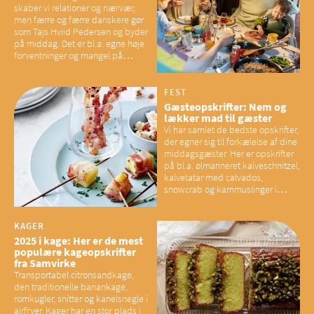
skaber vi relationer og nærvær,
men færre og færre danskere gør
som Tajs Hviid Pedersen og byder
på middag. Det er bl.a. egne høje
forventninger og mangel på
overskud, der spænder ben,
mener eksperter – og det kan
have konsekvenser for vores
FEST
sociale fællesskaber
Gæsteopskrifter: Nem og
lækker mad til gæster
Vi har samlet de bedste opskrifter,
der egner sig til forkælelse af dine
middagsgæster. Her er opskrifter
på bl.a. ølmarineret kalveschnitzel,
kalvetatar med calvados,
snowcrab og kammuslinger i
brunet citronsmør og snacks til
baconelskere
KAGER
2025 i kage: Her er de mest
populære kageopskrifter
fra Samvirke
Transportabel citronsandkage,
den traditionelle banankage,
romkugler, snitter og kanelsnegle i
airfryer. Kager har en stor plads i