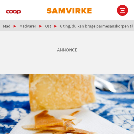
Gå
til
hovedindhold
Brødkrumme
Main
Mad
Madvarer
Ost
6 ting, du kan bruge parmesanskorpen til
navigation
ANNONCE