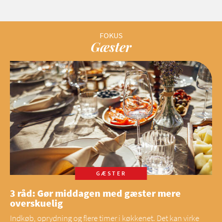
Gæster
GÆSTER
3 råd: Gør middagen med gæster mere
overskuelig
Indkøb, oprydning og flere timer i køkkenet. Det kan virke