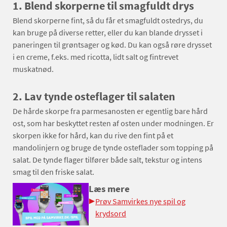
1. Blend skorperne til smagfuldt drys
Blend skorperne fint, så du får et smagfuldt ostedrys, du
kan bruge på diverse retter, eller du kan blande drysset i
paneringen til grøntsager og kød. Du kan også røre drysset
i en creme, f.eks. med ricotta, lidt salt og fintrevet
muskatnød.
2. Lav tynde osteflager til salaten
De hårde skorpe fra parmesanosten er egentlig bare hård
ost, som har beskyttet resten af osten under modningen. Er
skorpen ikke for hård, kan du rive den fint på et
mandolinjern og bruge de tynde osteflader som topping på
salat. De tynde flager tilfører både salt, tekstur og intens
smag til den friske salat.
Læs mere
Prøv Samvirkes nye spil og
krydsord