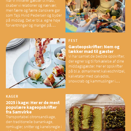
Når vi inviterer gæster til mad,
skaber vi relationer og nærvær,
men færre og færre danskere gør
som Tajs Hviid Pedersen og byder
på middag. Det er bl.a. egne høje
forventninger og mangel på
overskud, der spænder ben,
mener eksperter – og det kan
have konsekvenser for vores
FEST
sociale fællesskaber
Gæsteopskrifter: Nem og
lækker mad til gæster
Vi har samlet de bedste opskrifter,
der egner sig til forkælelse af dine
middagsgæster. Her er opskrifter
på bl.a. ølmarineret kalveschnitzel,
kalvetatar med calvados,
snowcrab og kammuslinger i
brunet citronsmør og snacks til
baconelskere
KAGER
2025 i kage: Her er de mest
populære kageopskrifter
fra Samvirke
Transportabel citronsandkage,
den traditionelle banankage,
romkugler, snitter og kanelsnegle i