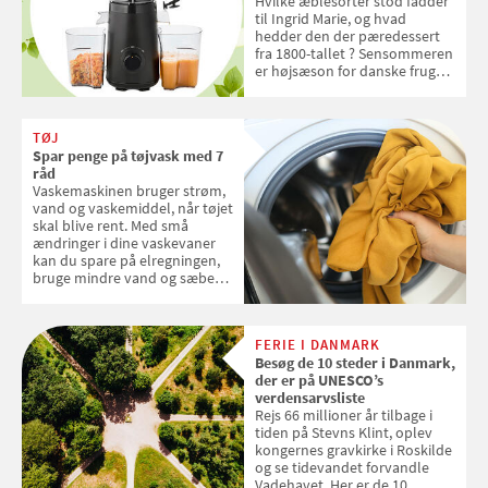
Hvilke æblesorter stod fadder
til Ingrid Marie, og hvad
hedder den der pæredessert
fra 1800-tallet ? Sensommeren
er højsæson for danske fruger,
og lige nu kan du stemme om
dine danske og lokale
favoritter. Det fejrer Samvirke
TØJ
med en quiz om alt det danske
Spar penge på tøjvask med 7
frugt, vi elsker. Konkurrencen
råd
slutter fredag d. 18. september
Vaskemaskinen bruger strøm,
2026
vand og vaskemiddel, når tøjet
skal blive rent. Med små
ændringer i dine vaskevaner
kan du spare på elregningen,
bruge mindre vand og sæbe
og forlænge vaskemaskinens
levetid. Samvirke har samlet 7
enkle råd til at spare penge på
FERIE I DANMARK
tøjvasken
Besøg de 10 steder i Danmark,
der er på UNESCO’s
verdensarvsliste
Rejs 66 millioner år tilbage i
tiden på Stevns Klint, oplev
kongernes gravkirke i Roskilde
og se tidevandet forvandle
Vadehavet. Her er de 10