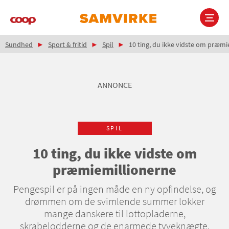
Gå
til
hovedindhold
Brødkrumme
Main
Sundhed
Sport & fritid
Spil
10 ting, du ikke vidste om præmi
navigation
ANNONCE
SPIL
10 ting, du ikke vidste om
præmiemillionerne
Pengespil er på ingen måde en ny opfindelse, og
drømmen om de svimlende summer lokker
mange danskere til lottopladerne,
skrabelodderne og de enarmede tyveknægte.