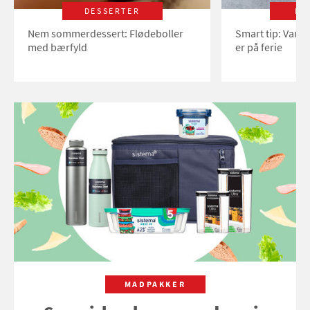
DESSERTER
LI
Nem sommerdessert: Flødeboller
Smart tip: Vand
med bærfyld
er på ferie
MADPAKKER