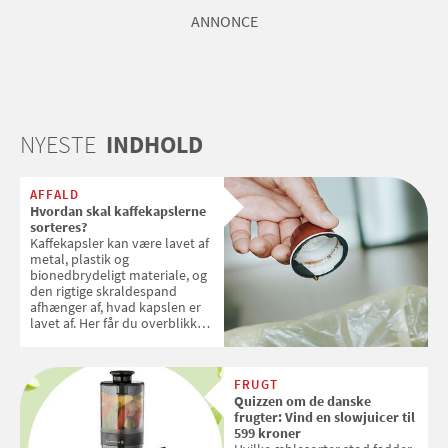
ANNONCE
NYESTE
INDHOLD
AFFALD
Hvordan skal kaffekapslerne
sorteres?
Kaffekapsler kan være lavet af
metal, plastik og
bionedbrydeligt materiale, og
den rigtige skraldespand
afhænger af, hvad kapslen er
lavet af. Her får du overblikket
over, hvordan kaffekapslerne
skal sorteres
FRUGT
Quizzen om de danske
frugter: Vind en slowjuicer til
599 kroner