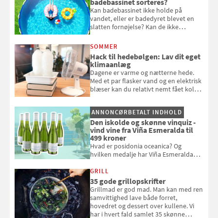
badebassinet sorteres?
Kan badebassinet ikke holde på
vandet, eller er badedyret blevet en
slatten fornøjelse? Kan de ikke
repareres, skal du være særligt
opmærksom, når du smider
SOMMER
badebassinet eller et badedyr ud
Hack til hedebølgen: Lav dit eget
klimaanlæg
Dagene er varme og nætterne hede.
Med et par flasker vand og en elektrisk
blæser kan du relativt nemt fået koldt
pust, når der er varmt ude og inde. Klik
og se, hvordan du gør
ANNONCØRBETALT INDHOLD
Den iskolde og skønne vinquiz -
vind vine fra Viña Esmeralda til
499 kroner
Hvad er posidonia oceanica? Og
hvilken medalje har Viña Esmeralda
White fået ved Mundus vini i 2026? Gæt
med i Samvirkes skønne vinquiz, hvor
GRILL
du kan vinde 6 flasker vin fra Viña
35 gode grillopskrifter
Esmeralda. Konkurrencen slutter 1.
Grillmad er god mad. Man kan med ren
september 2026.
samvittighed lave både forret,
hovedret og dessert over kullene. Vi
har i hvert fald samlet 35 skønne