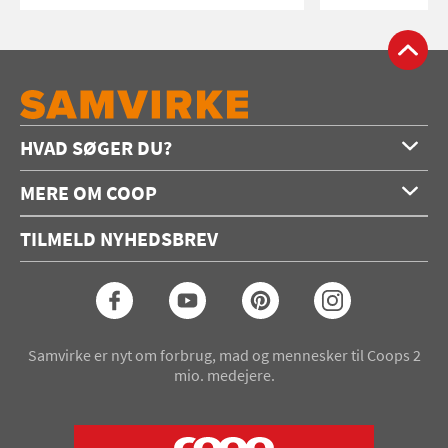
HVAD SØGER DU?
Forside
MERE OM COOP
Opskrifter
Om os
Konkurrencer
TILMELD NYHEDSBREV
Annoncering
Podcast
Coop.dk
Video
Coop medlem
Arkiv
Seneste Samvirke-magasin
Samvirke er nyt om forbrug, mad og mennesker til Coops 2
mio. medejere.