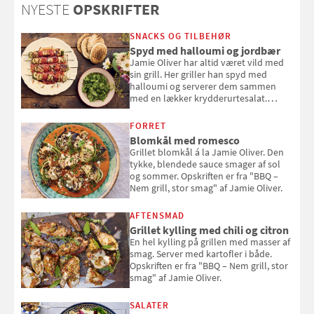
NYESTE
OPSKRIFTER
sig ud i solen
SNACKS OG TILBEHØR
Spyd med halloumi og jordbær
Jamie Oliver har altid været vild med
sin grill. Her griller han spyd med
halloumi og serverer dem sammen
med en lækker krydderurtesalat.
Opskriften er fra “BBQ – Nem grill, stor
smag" af Jamie Oliver.
FORRET
Blomkål med romesco
Grillet blomkål á la Jamie Oliver. Den
tykke, blendede sauce smager af sol
og sommer. Opskriften er fra "BBQ –
Nem grill, stor smag" af Jamie Oliver.
AFTENSMAD
Grillet kylling med chili og citron
En hel kylling på grillen med masser af
smag. Server med kartofler i både.
Opskriften er fra "BBQ – Nem grill, stor
smag" af Jamie Oliver.
SALATER