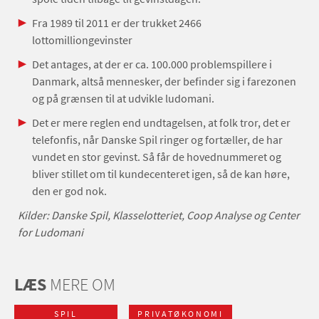
Fra 1989 til 2011 er der trukket 2466
lottomilliongevinster
Det antages, at der er ca. 100.000 problemspillere i
Danmark, altså mennesker, der befinder sig i farezonen
og på grænsen til at udvikle ludomani.
Det er mere reglen end undtagelsen, at folk tror, det er
telefonfis, når Danske Spil ringer og fortæller, de har
vundet en stor gevinst. Så får de hovednummeret og
bliver stillet om til kundecenteret igen, så de kan høre,
den er god nok.
Kilder: Danske Spil, Klasselotteriet, Coop Analyse
og Center
for Ludomani
LÆS
MERE OM
SPIL
PRIVATØKONOMI