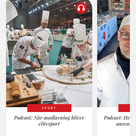
SPORT
Podcast: Når madlavning bliver
Podcast: Hvad
elitesport
ansvarli