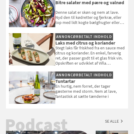
Bitre salater med pære og valnød
Denne salat er skøn og nem at lave.
Nyd den til kødretter og fjerkræ, eller
top med lidt kogte bælgfrugter eller
en rest kylling, og nyd den som et let,
selvstændigt måltid. Opskriften er fra
ANNONCØRBETALT INDHOLD
Louisa Lorangs kogebog "Salat".
Laks med citrus og koriander
Stegt laks får friskhed fra en sauce med
citrus og koriander. En enkel, farverig
ret, der passer godt til et glas frisk vin.
Opskriften er udviklet af Viña
Esmeralda.
ANNONCØRBETALT INDHOLD
Tuntartar
En hurtig, nem forret, der tager
gæsterne med storm. Nem at lave,
fantastisk at sætte tænderne i
Podcast
SE ALLE