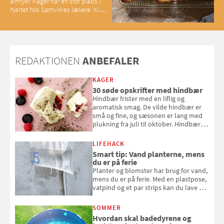
airfryer. Kager har en stor plads i
hjertet hos Samvirkes læsere. Kig
med og se alle favoritterne fra
2025
REDAKTIONEN
ANBEFALER
KAGER
30 søde opskrifter med hindbær
Hindbær frister med en liflig og
aromatisk smag. De vilde hindbær er
små og fine, og sæsonen er lang med
plukning fra juli til oktober. Hindbær
kan spises direkte fra busken, eller du
kan bruge dine hindbær i alt fra
LIFEHACK
bagværk og salater til is og syltning.
Smart tip: Vand planterne, mens
du er på ferie
Planter og blomster har brug for vand,
mens du er på ferie. Med en plastpose,
vatpind og et par strips kan du lave dit
eget vandingssystem, så du slipper for
at bede naboen om at vande eller
SOMMER
komme hjem til døde planter
Hvordan skal badedyrene og