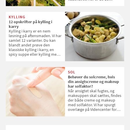
danske steder på UNESCO's
verdensarvsliste
KYLLING
12 opskrifter på kylling i
karry
Kylling i karry er en nem
løsning på aftensmaden. Vi har
samlet 12 varianter. Du kan
blandt andet prøve den
klassiske kylling i karry, en
spicy suppe eller kylling med
kokosris. Velbekomme!
SOL
Behøver du solcreme, hvis
din ansigtscreme og makeup
har solfaktor?
Når ansigtet skal fugtes, og
makeuppen skal sættes, findes
der både creme og makeup
med solfaktor. Vi har spurgt
overlæge på Videncenter for
Hudkræft, Stine Regin Wiegell,
om ansigtscreme og makeup
med SPF kan erstatte
solcreme, når man bevæger