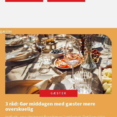
gæster
GÆSTER
3 råd: Gør middagen med gæster mere
overskuelig
Indkøb, oprydning og flere timer i køkkenet. Det kan virke