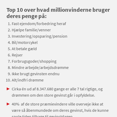
Top 10 over hvad millionvinderne bruger
deres penge på:
Fast ejendom/forbedring heraf
Hjælpe familie/venner
Investering/opsparing/pension
Bil/motorcykel
At betale gæld
Rejser
Forbrugsgoder/shopping
Mindre arbejde/arbejdsdrømme
Ikke brugt gevinsten endnu
Alt/indfri drømme
Cirka én ud af 8.347.680 gange er alle 7 tal rigtige, og
drømmen om den store gevinst går i opfyldelse.
40% af de store præmievindere ville overveje ikke at
være så åbenmundede om deres gevinst, hvis de kunne
spole tiden tilbage til gevinstdagen.