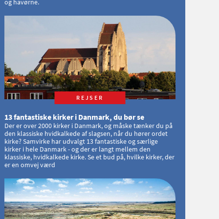
og havørne.
REJSER
13 fantastiske kirker i Danmark, du bør se
Der er over 2000 kirker i Danmark, og måske tænker du på
den klassiske hvidkalkede af slagsen, når du hører ordet
kirke? Samvirke har udvalgt 13 fantastiske og særlige
kirker i hele Danmark - og der er langt mellem den
klassiske, hvidkalkede kirke. Se et bud på, hvilke kirker, der
er en omvej værd