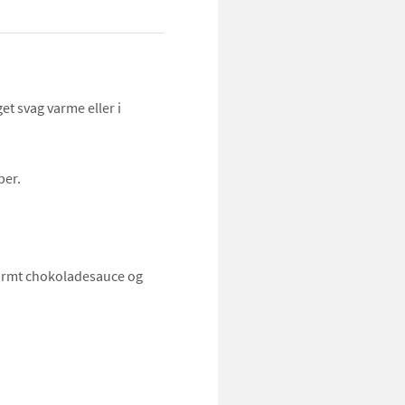
t svag varme eller i
ber.
varmt chokoladesauce og