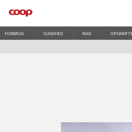
Gå
til
hovedindhold
Main
FORBRUG
SUNDHED
MAD
OPSKRIFT
navigation
Brødkrumme