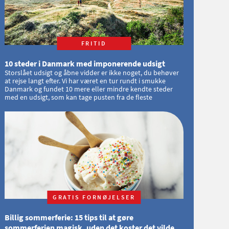
FRITID
10 steder i Danmark med imponerende udsigt
Storslået udsigt og åbne vidder er ikke noget, du behøver
at rejse langt efter. Vi har været en tur rundt i smukke
Danmark og fundet 10 mere eller mindre kendte steder
med en udsigt, som kan tage pusten fra de fleste
GRATIS FORNØJELSER
Billig sommerferie: 15 tips til at gøre
sommerferien magisk, uden det koster det vilde