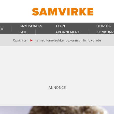
KRYDSORD &
TEGN
QUIZ OG
ER
SPIL
ABONNEMENT
KONKURR
Opskrifter
Is med kanelsukker og varm chilichokolade
ANNONCE