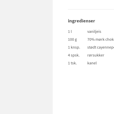
ingredienser
1 l
vaniljeis
100 g
70% mørk chok
1 knsp.
stødt cayennep
4 spsk.
rørsukker
1 tsk.
kanel