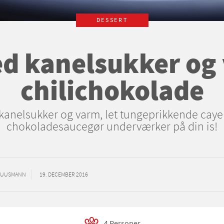
DESSERT
ed kanelsukker og
chilichokolade
anelsukker og varm, let tungeprikkende cay
chokoladesaucegør underværker på din is!
 BUUSMANN
19. DECEMBER 2016
4 Personer