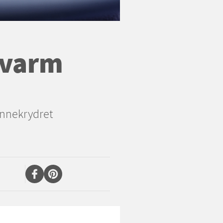
 varm
ennekrydret