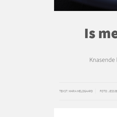
Is m
Knasende k
TEKST
: MARIA MELDGAARD
FOTO
: JESS