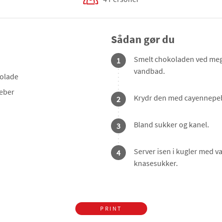
Sådan gør du
Smelt chokoladen ved mege
1
vandbad.
olade
eber
Krydr den med cayennepe
2
Bland sukker og kanel.
3
Server isen i kugler med 
4
knasesukker.
PRINT