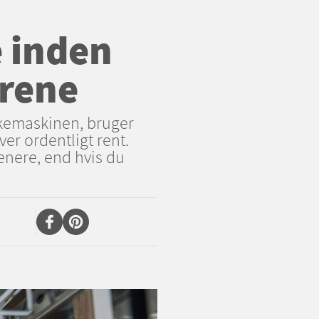
e inden
 rene
askemaskinen, bruger
ver ordentligt rent.
renere, end hvis du