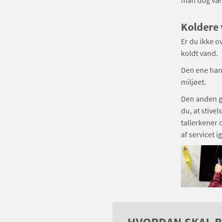
man dog vær
Koldere 
Er du ikke o
koldt vand.
Den ene hand
miljøet.
Den anden g
du, at stive
tallerkener o
af servicet 
HVORDAN SKAL B