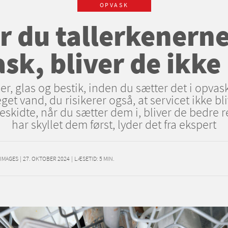
OPVASK
r du tallerkenern
sk, bliver de ikke
ner, glas og bestik, inden du sætter det i opv
get vand, du risikerer også, at servicet ikke bli
eskidte, når du sætter dem i, bliver de bedre 
har skyllet dem først, lyder det fra ekspert
 IMAGES
|
27. OKTOBER 2024
|
LÆSETID:
5
MIN.