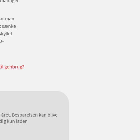
g manager
har man
sk sænke
kyllet
O-
til genbrug?
året. Besparelsen kan blive
dig kun lader