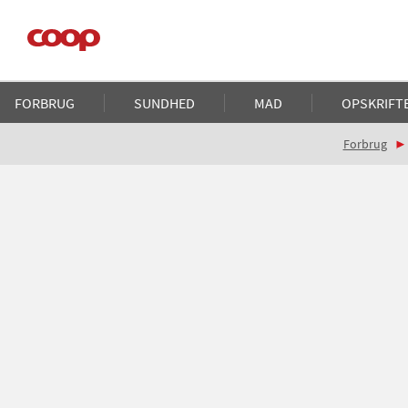
Gå
til
hovedindhold
Main
FORBRUG
SUNDHED
MAD
OPSKRIFT
navigation
Brødkrumme
Forbrug