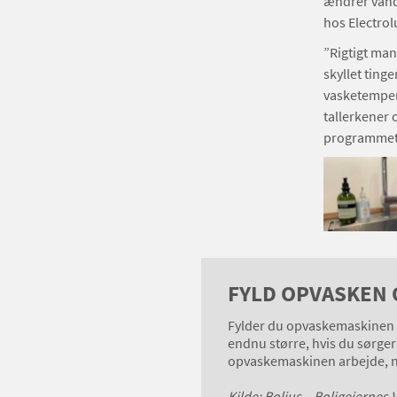
ændrer vand
hos Electrol
”Rigtigt ma
skyllet ting
vasketempera
tallerkener 
programmet
FYLD OPVASKEN 
Fylder du opvaskemaskinen h
endnu større, hvis du sørge
opvaskemaskinen arbejde, nå
Kilde: Bolius – Boligejerne