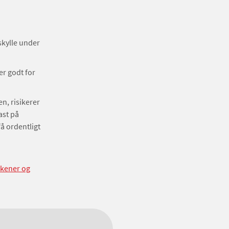
skylle under
er godt for
, risikerer
ast på
få ordentligt
rkener og