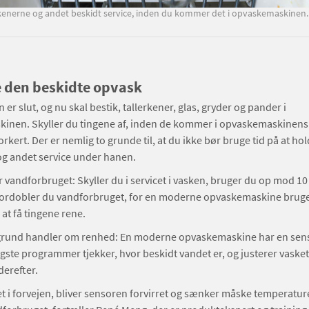
erkenerne og andet beskidt service, inden du kommer det i opvaskemaskinen. D
e den beskidte opvask
er slut, og nu skal bestik, tallerkener, glas, gryder og pander i
inen. Skyller du tingene af, inden de kommer i opvaskemaskinens 
orkert. Der er nemlig to grunde til, at du ikke bør bruge tid på at ho
og andet service under hanen.
r vandforbruget: Skyller du i servicet i vasken, bruger du op mod 10 
ordobler du vandforbruget, for en moderne opvaskemaskine bruger
 at få tingene rene.
rund handler om renhed: En moderne opvaskemaskine har en sens
gste programmer tjekker, hvor beskidt vandet er, og justerer vasket
derefter.
et i forvejen, bliver sensoren forvirret og sænker måske temperature