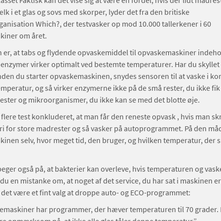
asset Faktisk kan det vise sig at være en fordel, hvis der lidt madre
lk i et glas og sovs med skorper, lyder det fra den britiske
anisation Which?, der testvasker op mod 10.000 tallerkener i 60
iner om året.
 er, at tabs og flydende opvaskemiddel til opvaskemaskiner indeho
enzymer virker optimalt ved bestemte temperaturer. Har du skylle
 inden du starter opvaskemaskinen, snydes sensoren til at vaske i kor
emperatur, og så virker enzymerne ikke på de små rester, du ikke fik
ester og mikroorganismer, du ikke kan se med det blotte øje.
 flere test konkluderet, at man får den reneste opvask , hvis man sk
fri for store madrester og så vasker på autoprogrammet. På den måd
nen selv, hvor meget tid, den bruger, og hvilken temperatur, der s
ger også på, at bakterier kan overleve, hvis temperaturen og vaske
 du en mistanke om, at noget af det service, du har sat i maskinen er
 det være et fint valg at droppe auto- og ECO-programmet:
emaskiner har programmer, der hæver temperaturen til 70 grader. 