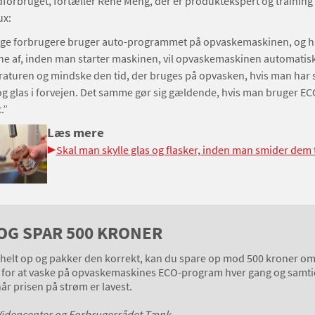
forbruget, fortæller René Meng, der er produktekspert og trainin
ux:
nge forbrugere bruger auto-programmet på opvaskemaskinen, og 
ene af, inden man starter maskinen, vil opvaskemaskinen automati
turen og mindske den tid, der bruges på opvasken, hvis man har s
og glas i forvejen. Det samme gør sig gældende, hvis man bruger EC
.”
Læs mere
Skal man skylle glas og flasker, inden man smider dem 
OG SPAR 500 KRONER
elt op og pakker den korrekt, kan du spare op mod 500 kroner om 
r for at vaske på opvaskemaskines ECO-program hver gang og samti
r prisen på strøm er lavest.
s Videncenter og Forbrugerrådet Tænk