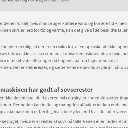
er det en fordel, hvis man bruger koldere vand og kortere tid – men
nen skruer ned for tid og varme, kan det give både beskidte talle
betyder nemlig, at der er en risiko for, at en opvasketab ikke opløse
ses tabben ikke, risikerer man, at opvaskemaskinen bliver hvid ind
ære mælkehvide aflejringer på tingene, når du tager dem ud af
nen. Det er sæberester, og sæberesterne bør du skylle af, når du
maskinen har godt af sovserester
r ikke det eneste, du risikerer, hvis du skyller, inden du sætter ting
inen. Renheden kan halte, og mængden af bakterier kan ende me
opvaskemaskinen er færdig, hvis du skyller, end hvis du lader være.
kke noget, hvis der er rester af sovs på tallerkenen eller indtørret m