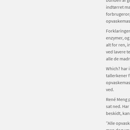
bunden af gl
indtørret mæ
forbrugerorg
opvaskemask
Forklaringen
enzymer, og 
alt for ren,
ved lavere t
alle de madr
Which? har i
tallerkener 
opvaskemaski
ved.
René Meng pe
sat ned. Har
beskidt, kan
”Alle opvask