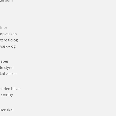
ster som
lder
t opvasken
tere tid og
 væk – og
raber
e styrer
kal vaskes
tiden bliver
 særligt
Her skal