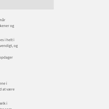
 når
rkener og
s i helt i
vendigt, og
 opdager
ene i
d at være
ælk i