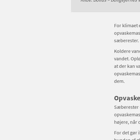
For klimaet 
opvaskemaski
sæberester.
Koldere vand 
vandet. Oplø
at der kan v
opvaskemaski
dem.
Opvaske
Sæberester e
opvaskemask
højere, når 
For det gør i