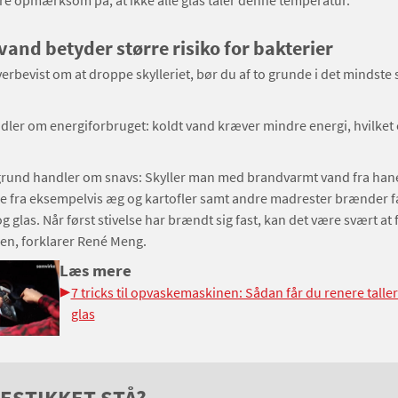
e opmærksom på, at ikke alle glas tåler denne temperatur.”
vand betyder større risiko for bakterier
verbevist om at droppe skylleriet, bør du af to grunde i det mindste 
ler om energiforbruget: koldt vand kræver mindre energi, hvilket 
rund handler om snavs: Skyller man med brandvarmt vand fra hanen
lse fra eksempelvis æg og kartofler samt andre madrester brænder f
g glas. Når først stivelse har brændt sig fast, kan det være svært at 
igen, forklarer René Meng.
Læs mere
7 tricks til opvaskemaskinen: Sådan får du renere talle
glas
ESTIKKET STÅ?