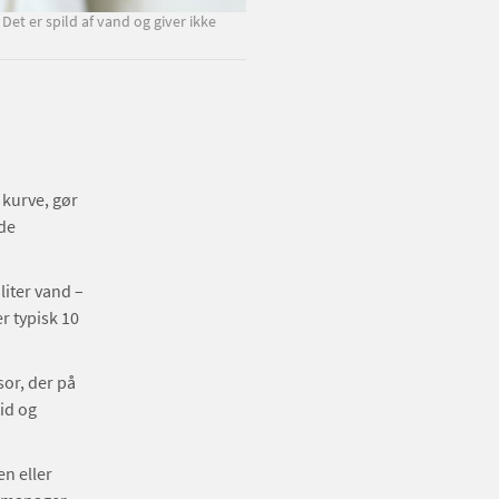
et er spild af vand og giver ikke
kurve, gør
lde
liter vand –
 typisk 10
or, der på
id og
n eller