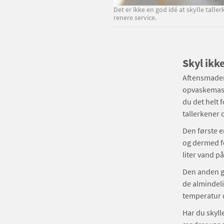
Det er ikke en god idé at skylle tall
renere service.
Skyl ikk
Aftensmaden 
opvaskemask
du det helt f
tallerkener 
Den første e
og dermed f
liter vand på
Den anden g
de almindeli
temperatur 
Har du skyll