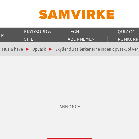
KRYDSORD &
TEGN
QUIZ OG
ER
SPIL
ABONNEMENT
KONKURR
Hus & have
Opvask
Skyller du tallerkenerne inden opvask, bliver
ANNONCE