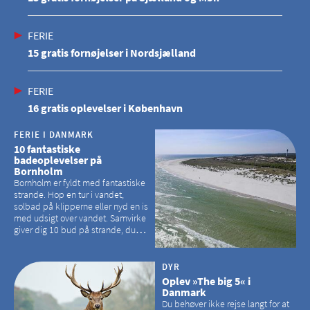
FERIE
15 gratis fornøjelser i Nordsjælland
FERIE
16 gratis oplevelser i København
FERIE I DANMARK
10 fantastiske
badeoplevelser på
Bornholm
Bornholm er fyldt med fantastiske
strande. Hop en tur i vandet,
solbad på klipperne eller nyd en is
med udsigt over vandet. Samvirke
giver dig 10 bud på strande, du
kan besøge på Bornholm
DYR
Oplev »The big 5« i
Danmark
Du behøver ikke rejse langt for at