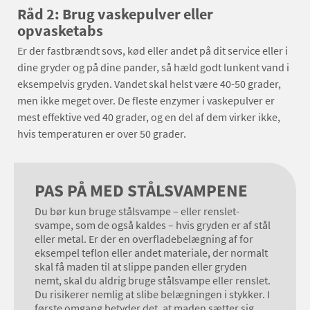
Råd 2: Brug vaskepulver eller
opvasketabs
Er der fastbrændt sovs, kød eller andet på dit service eller i
dine gryder og på dine pander, så hæld godt lunkent vand i
eksempelvis gryden. Vandet skal helst være 40-50 grader,
men ikke meget over. De fleste enzymer i vaskepulver er
mest effektive ved 40 grader, og en del af dem virker ikke,
hvis temperaturen er over 50 grader.
PAS PÅ MED STÅLSVAMPENE
Du bør kun bruge stålsvampe – eller renslet-
svampe, som de også kaldes – hvis gryden er af stål
eller metal. Er der en overfladebelægning af for
eksempel teflon eller andet materiale, der normalt
skal få maden til at slippe panden eller gryden
nemt, skal du aldrig bruge stålsvampe eller renslet.
Du risikerer nemlig at slibe belægningen i stykker. I
første omgang betyder det, at maden sætter sig