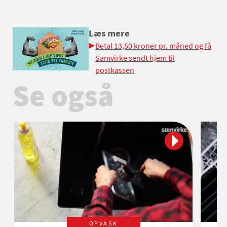
Læs mere
Betal 13,50 kroner pr. måned og få
Samvirke sendt hjem til
postkassen
Se også
OPVASK