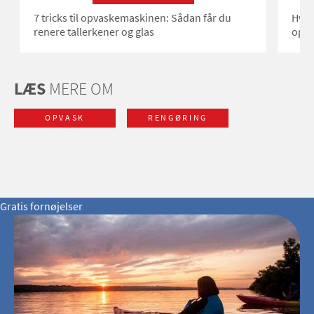
7 tricks til opvaskemaskinen: Sådan får du
Hvor
renere tallerkener og glas
opv
LÆS
MERE OM
OPVASK
RENGØRING
Gratis fornøjelser