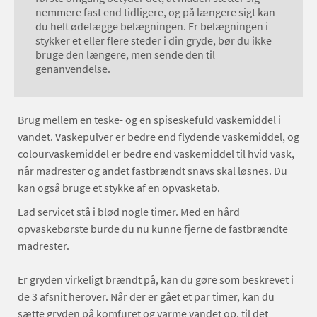
nemmere fast end tidligere, og på længere sigt kan
du helt ødelægge belægningen. Er belægningen i
stykker et eller flere steder i din gryde, bør du ikke
bruge den længere, men sende den til
genanvendelse.
Brug mellem en teske- og en spiseskefuld vaskemiddel i
vandet. Vaskepulver er bedre end flydende vaskemiddel, og
colourvaskemiddel er bedre end vaskemiddel til hvid vask,
når madrester og andet fastbrændt snavs skal løsnes. Du
kan også bruge et stykke af en opvasketab.
Lad servicet stå i blød nogle timer. Med en hård
opvaskebørste burde du nu kunne fjerne de fastbrændte
madrester.
Er gryden virkeligt brændt på, kan du gøre som beskrevet i
de 3 afsnit herover. Når der er gået et par timer, kan du
sætte gryden på komfuret og varme vandet op, til det