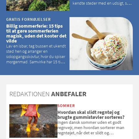
kendte steder med en udsigt, som
kan tage pusten fra de fleste
GRATIS FORNØJELSER
Billig sommerferie: 15 tips
til at gøre sommerferien
magisk, uden det koster det
vilde
Lav en isbar, tag bussen et ukendt
sted hen og arranger en
solopgangsskovtur, hvor du spiser
morgenmad. Samvirke har 15 tips
til, hvordan du kan have en
magisk ferie, uden at det koster
dig det vilde
REDAKTIONEN
ANBEFALER
SOMMER
Hvordan skal slidt regntøj og
brugte gummistøvler sorteres?
Ingen dansk sommer uden et godt
regnvejr, men hvordan sorterer man
regntøjet, når det er slidt og
gummistøvlerne, når de er utætte?