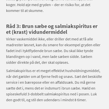
koger. Hold øje med gryden – der er risiko for, at det
kommer til at skumme.
Råd 3: Brun sæbe og salmiakspiritus er
et (krast) vidundermiddel
Virker vaskemiddel ikke, eller driller det med at få alle
madrester løsnet, kan du smøre for eksempel gryden eller
fadet ind i tyktflydende brun sæbe. Du skal ikke tynde
blandingen op i vand, men lade sæben sidde. Sæben
sidder direkte på det, der skal opløses.
Salmiakspiritus er et meget effektivt husholdningsmiddel,
når det gælder om at fjerne fedt og snavs. Sæt det beskidte
service i en bærepose eller en affaldssæk. Du må gerne
sætte det i, mens det er indsmurt i brun sæbe. Hæld en
spiseskefuld 3-dobbelt salmiakspiritus ned i posen. Luk
den godt til, og stil den udendørs i mindst 8 timer.