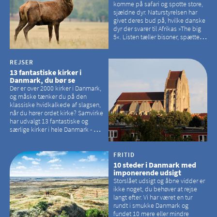
komme på safari og spotte store,
sjældne dyr. Naturstyrelsen har
givet deres bud på, hvilke danske
dyr der svarer til Afrikas »The big
5«. Listen tæller bisoner, spættede
sæler, vilde heste, krondyr og
havørne.
REJSER
13 fantastiske kirker i
Danmark, du bør se
Der er over 2000 kirker i Danmark,
og måske tænker du på den
klassiske hvidkalkede af slagsen,
når du hører ordet kirke? Samvirke
har udvalgt 13 fantastiske og
særlige kirker i hele Danmark - og
der er langt mellem den klassiske,
hvidkalkede kirke. Se et bud på,
hvilke kirker, der er en omvej værd
FRITID
10 steder i Danmark med
imponerende udsigt
Storslået udsigt og åbne vidder er
ikke noget, du behøver at rejse
langt efter. Vi har været en tur
rundt i smukke Danmark og
fundet 10 mere eller mindre