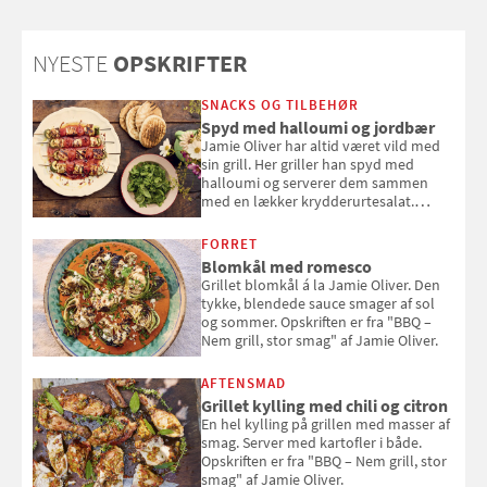
du (måske) ikke vidste om
brombær
NYESTE
OPSKRIFTER
SNACKS OG TILBEHØR
Spyd med halloumi og jordbær
Jamie Oliver har altid været vild med
sin grill. Her griller han spyd med
halloumi og serverer dem sammen
med en lækker krydderurtesalat.
Opskriften er fra “BBQ – Nem grill, stor
smag" af Jamie Oliver.
FORRET
Blomkål med romesco
Grillet blomkål á la Jamie Oliver. Den
tykke, blendede sauce smager af sol
og sommer. Opskriften er fra "BBQ –
Nem grill, stor smag" af Jamie Oliver.
AFTENSMAD
Grillet kylling med chili og citron
En hel kylling på grillen med masser af
smag. Server med kartofler i både.
Opskriften er fra "BBQ – Nem grill, stor
smag" af Jamie Oliver.