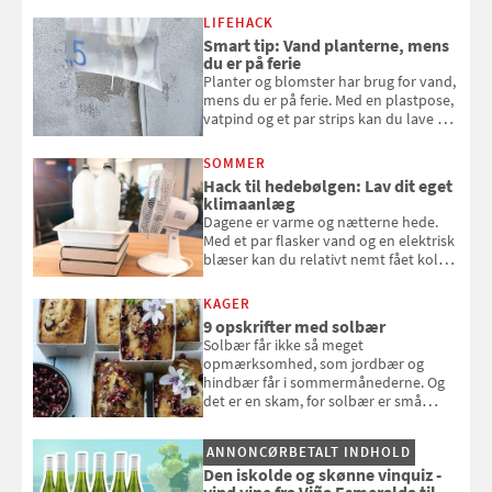
LIFEHACK
Smart tip: Vand planterne, mens
du er på ferie
Planter og blomster har brug for vand,
mens du er på ferie. Med en plastpose,
vatpind og et par strips kan du lave dit
eget vandingssystem, så du slipper for
at bede naboen om at vande eller
SOMMER
komme hjem til døde planter
Hack til hedebølgen: Lav dit eget
klimaanlæg
Dagene er varme og nætterne hede.
Med et par flasker vand og en elektrisk
blæser kan du relativt nemt fået koldt
pust, når der er varmt ude og inde. Klik
og se, hvordan du gør
KAGER
9 opskrifter med solbær
Solbær får ikke så meget
opmærksomhed, som jordbær og
hindbær får i sommermånederne. Og
det er en skam, for solbær er små
sorte smagseksplosioner, der giver
syre og dybde til dine desserter.
ANNONCØRBETALT INDHOLD
Samvirke har samlet 9 gode opskrifter
Den iskolde og skønne vinquiz -
med det oversete sommerbær