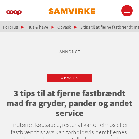
Gå
til
hovedindhold
Brødkrumme
Main
Forbrug
Hus & have
Opvask
3 tips til at fjerne fastbrændt m
navigation
ANNONCE
OPVASK
3 tips til at fjerne fastbrændt
mad fra gryder, pander og andet
service
Indtørret kødsauce, rester af kartoffelmos eller
fastbrændt snavs kan forholdsvis nemt fjernes,