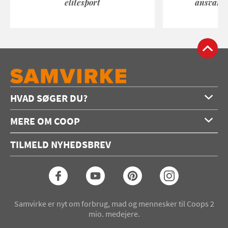
elitesport
ansvarli
HVAD SØGER DU?
Forside
MERE OM COOP
Opskrifter
Om os
Konkurrencer
TILMELD NYHEDSBREV
Annoncering
Podcast
Coop.dk
Video
Coop medlem
Arkiv
Seneste Samvirke-magasin
Samvirke er nyt om forbrug, mad og mennesker til Coops 2
mio. medejere.