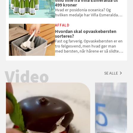
vind vine fra Viña Esmeralda til
499 kroner
Hvad er posidonia oceanica? Og
hvilken medalje har Viña Esmeralda
White fået ved Mundus vini i 2026? Gæt
med i Samvirkes skønne vinquiz, hvor
AFFALD
du kan vinde 6 flasker vin fra Viña
Hvordan skal opvaskebørsten
Esmeralda. Konkurrencen slutter 1.
sorteres?
september 2026.
Fast og farverig. Opvaskebørsten er en
tro følgesvend, men hvad gør man
med børsten, når hårene er så slidte,
at de stritter i alle retninger. Vi har
spurgt Morten Glasius fra Odense
Renovation om, hvordan udtjente
Video
opvaskebørster skal sorteres
SE ALLE