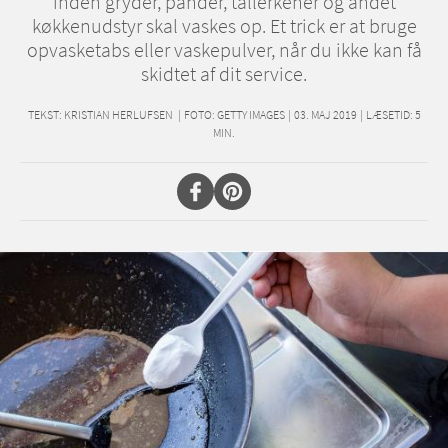
inden gryder, pander, tallerkener og andet
køkkenudstyr skal vaskes op. Et trick er at bruge
opvasketabs eller vaskepulver, når du ikke kan få
skidtet af dit service.
TEKST:
KRISTIAN HERLUFSEN
|
FOTO: GETTY IMAGES
|
03. MAJ 2019
|
LÆSETID:
5
MIN.