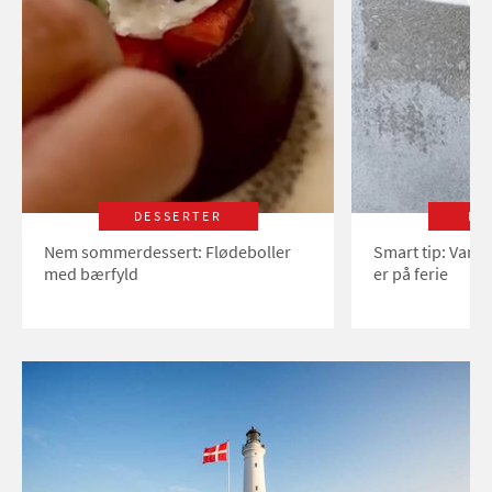
DESSERTER
LI
Nem sommerdessert: Flødeboller
Smart tip: Vand
med bærfyld
er på ferie