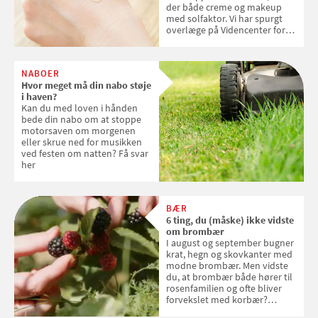
der både creme og makeup
med solfaktor. Vi har spurgt
overlæge på Videncenter for
Hudkræft, Stine Regin Wiegell,
om ansigtscreme og makeup
med SPF kan erstatte
NABOER
solcreme, når man bevæger
Hvor meget må din nabo støje
sig ud i solen
i haven?
Kan du med loven i hånden
bede din nabo om at stoppe
motorsaven om morgenen
eller skrue ned for musikken
ved festen om natten? Få svar
her
BÆR
6 ting, du (måske) ikke vidste
om brombær
I august og september bugner
krat, hegn og skovkanter med
modne brombær. Men vidste
du, at brombær både hører til
rosenfamilien og ofte bliver
forvekslet med korbær?
Samvirke har samlet seks ting,