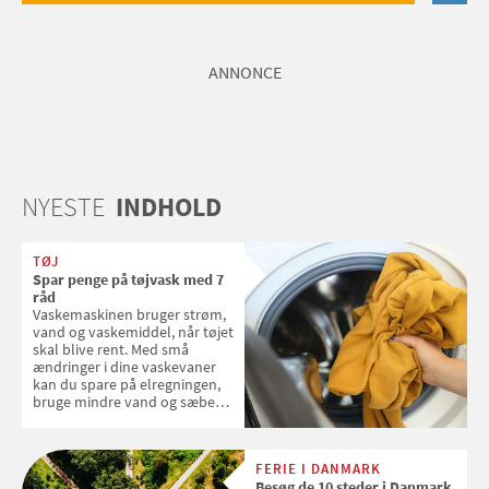
ANNONCE
NYESTE
INDHOLD
TØJ
Spar penge på tøjvask med 7
råd
Vaskemaskinen bruger strøm,
vand og vaskemiddel, når tøjet
skal blive rent. Med små
ændringer i dine vaskevaner
kan du spare på elregningen,
bruge mindre vand og sæbe
og forlænge vaskemaskinens
levetid. Samvirke har samlet 7
enkle råd til at spare penge på
FERIE I DANMARK
tøjvasken
Besøg de 10 steder i Danmark,