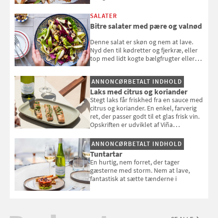
SALATER
Bitre salater med pære og valnød
Denne salat er skøn og nem at lave.
Nyd den til kødretter og fjerkræ, eller
top med lidt kogte bælgfrugter eller
en rest kylling, og nyd den som et let,
selvstændigt måltid. Opskriften er fra
ANNONCØRBETALT INDHOLD
Louisa Lorangs kogebog "Salat".
Laks med citrus og koriander
Stegt laks får friskhed fra en sauce med
citrus og koriander. En enkel, farverig
ret, der passer godt til et glas frisk vin.
Opskriften er udviklet af Viña
Esmeralda.
ANNONCØRBETALT INDHOLD
Tuntartar
En hurtig, nem forret, der tager
gæsterne med storm. Nem at lave,
fantastisk at sætte tænderne i