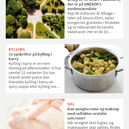
der er på UNESCO’s
verdensarvsliste
Rejs 66 millioner år tilbage i
tiden på Stevns Klint, oplev
kongernes gravkirke i Roskilde
og se tidevandet forvandle
Vadehavet. Her er de 10
danske steder på UNESCO's
verdensarvsliste
KYLLING
12 opskrifter på kylling i
karry
Kylling i karry er en nem
løsning på aftensmaden. Vi har
samlet 12 varianter. Du kan
blandt andet prøve den
klassiske kylling i karry, en
spicy suppe eller kylling med
kokosris. Velbekomme!
SOL
Kan ansigtscreme og makeup
med solfaktor erstatte
solcreme?
Når ansigtet skal fugtes, og
makeuppen skal sættes, findes