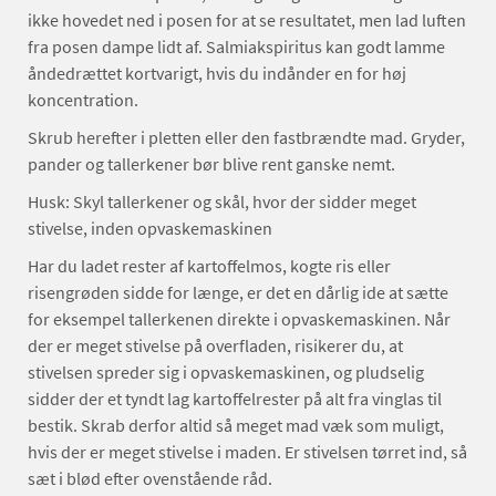
ikke hovedet ned i posen for at se resultatet, men lad luften
fra posen dampe lidt af. Salmiakspiritus kan godt lamme
åndedrættet kortvarigt, hvis du indånder en for høj
koncentration.
Skrub herefter i pletten eller den fastbrændte mad. Gryder,
pander og tallerkener bør blive rent ganske nemt.
Husk: Skyl tallerkener og skål, hvor der sidder meget
stivelse, inden opvaskemaskinen
Har du ladet rester af kartoffelmos, kogte ris eller
risengrøden sidde for længe, er det en dårlig ide at sætte
for eksempel tallerkenen direkte i opvaskemaskinen. Når
der er meget stivelse på overfladen, risikerer du, at
stivelsen spreder sig i opvaskemaskinen, og pludselig
sidder der et tyndt lag kartoffelrester på alt fra vinglas til
bestik. Skrab derfor altid så meget mad væk som muligt,
hvis der er meget stivelse i maden. Er stivelsen tørret ind, så
sæt i blød efter ovenstående råd.