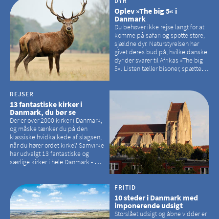
DYR
Oplev »The big 5« i
Danmark
Du behøver ikke rejse langt for at
komme på safari og spotte store,
sjældne dyr. Naturstyrelsen har
givet deres bud på, hvilke danske
dyr der svarer til Afrikas »The big
5«. Listen tæller bisoner, spættede
sæler, vilde heste, krondyr og
havørne.
REJSER
13 fantastiske kirker i
Danmark, du bør se
Der er over 2000 kirker i Danmark,
og måske tænker du på den
klassiske hvidkalkede af slagsen,
når du hører ordet kirke? Samvirke
har udvalgt 13 fantastiske og
særlige kirker i hele Danmark - og
der er langt mellem den klassiske,
hvidkalkede kirke. Se et bud på,
hvilke kirker, der er en omvej værd
FRITID
10 steder i Danmark med
imponerende udsigt
Storslået udsigt og åbne vidder er