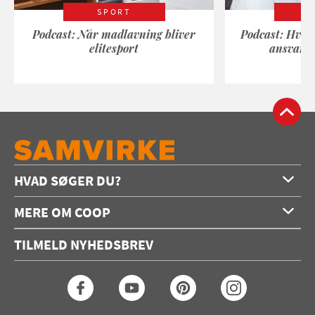
SPORT
Podcast: Når madlavning bliver
Podcast: Hvad
elitesport
ansvarli
HVAD SØGER DU?
Forside
MERE OM COOP
Opskrifter
Om os
Konkurrencer
TILMELD NYHEDSBREV
Annoncering
Podcast
Coop.dk
Video
Coop medlem
Arkiv
Seneste Samvirke-magasin