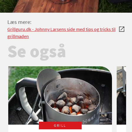
Læs mere:
Grillguru.dk - Johnny Larsens side med tips og tricks til
grillmaden
Se også
GRILL