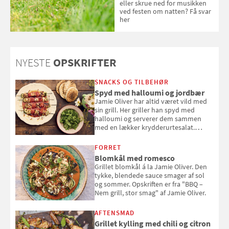
eller skrue ned for musikken
ved festen om natten? Få svar
her
NYESTE
OPSKRIFTER
SNACKS OG TILBEHØR
Spyd med halloumi og jordbær
Jamie Oliver har altid været vild med
sin grill. Her griller han spyd med
halloumi og serverer dem sammen
med en lækker krydderurtesalat.
Opskriften er fra “BBQ – Nem grill, stor
smag" af Jamie Oliver.
FORRET
Blomkål med romesco
Grillet blomkål á la Jamie Oliver. Den
tykke, blendede sauce smager af sol
og sommer. Opskriften er fra "BBQ –
Nem grill, stor smag" af Jamie Oliver.
AFTENSMAD
Grillet kylling med chili og citron