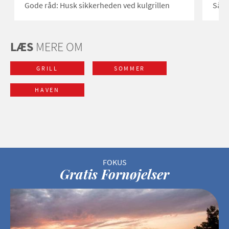
Gode råd: Husk sikkerheden ved kulgrillen
Såda
LÆS
MERE OM
GRILL
SOMMER
HAVEN
Gratis Fornøjelser