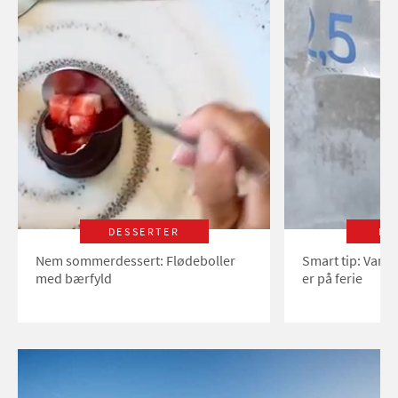
DESSERTER
LI
Nem sommerdessert: Flødeboller
Smart tip: Vand
med bærfyld
er på ferie