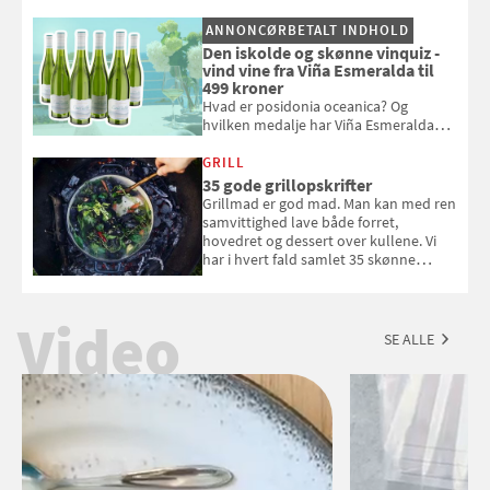
og se, hvordan du gør
ANNONCØRBETALT INDHOLD
Den iskolde og skønne vinquiz -
vind vine fra Viña Esmeralda til
499 kroner
Hvad er posidonia oceanica? Og
hvilken medalje har Viña Esmeralda
White fået ved Mundus vini i 2026? Gæt
med i Samvirkes skønne vinquiz, hvor
GRILL
du kan vinde 6 flasker vin fra Viña
35 gode grillopskrifter
Esmeralda. Konkurrencen slutter 1.
Grillmad er god mad. Man kan med ren
september 2026.
samvittighed lave både forret,
hovedret og dessert over kullene. Vi
har i hvert fald samlet 35 skønne
forslag til en sommeraften i grillens
tegn.
Video
SE ALLE