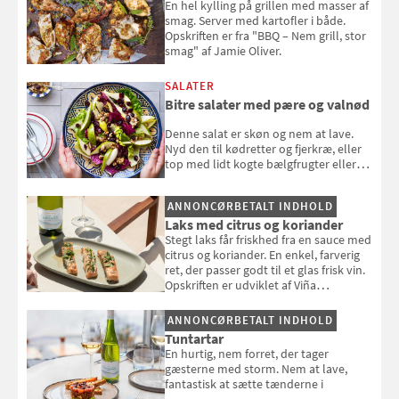
En hel kylling på grillen med masser af
smag. Server med kartofler i både.
Opskriften er fra "BBQ – Nem grill, stor
smag" af Jamie Oliver.
SALATER
Bitre salater med pære og valnød
Denne salat er skøn og nem at lave.
Nyd den til kødretter og fjerkræ, eller
top med lidt kogte bælgfrugter eller
en rest kylling, og nyd den som et let,
selvstændigt måltid. Opskriften er fra
ANNONCØRBETALT INDHOLD
Louisa Lorangs kogebog "Salat".
Laks med citrus og koriander
Stegt laks får friskhed fra en sauce med
citrus og koriander. En enkel, farverig
ret, der passer godt til et glas frisk vin.
Opskriften er udviklet af Viña
Esmeralda.
ANNONCØRBETALT INDHOLD
Tuntartar
En hurtig, nem forret, der tager
gæsterne med storm. Nem at lave,
fantastisk at sætte tænderne i