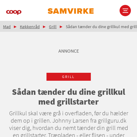
Gå
til
hovedindhold
Brødkrumme
Main
Mad
Køkkenråd
Grill
Sådan tænder du dine grillkul med grill
navigation
ANNONCE
GRILL
Sådan tænder du dine grillkul
med grillstarter
Grillkul skal være grå i overfladen, før du hælder
dem op i grillen. Johnny Larsen fra grillguru.dk
viser dig, hvordan du nemt tænder din grill med
en grillstarter. Træpladen - eller flisen - under