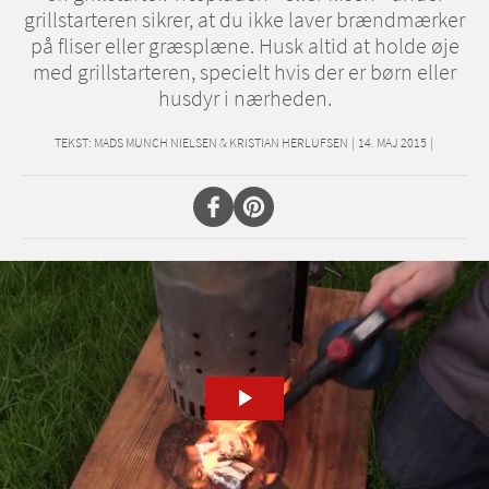
grillstarteren sikrer, at du ikke laver brændmærker
på fliser eller græsplæne. Husk altid at holde øje
med grillstarteren, specielt hvis der er børn eller
husdyr i nærheden.
TEKST:
MADS MUNCH NIELSEN & KRISTIAN HERLUFSEN
|
14. MAJ 2015
|