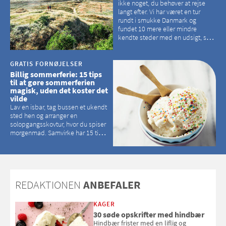
ikke noget, du behøver at rejse
langt efter. Vi har været en tur
rundt i smukke Danmark og
fundet 10 mere eller mindre
kendte steder med en udsigt, som
kan tage pusten fra de fleste
GRATIS FORNØJELSER
Billig sommerferie: 15 tips
til at gøre sommerferien
magisk, uden det koster det
vilde
Lav en isbar, tag bussen et ukendt
sted hen og arranger en
solopgangsskovtur, hvor du spiser
morgenmad. Samvirke har 15 tips
til, hvordan du kan have en
magisk ferie, uden at det koster
dig det vilde
REDAKTIONEN
ANBEFALER
KAGER
30 søde opskrifter med hindbær
Hindbær frister med en liflig og