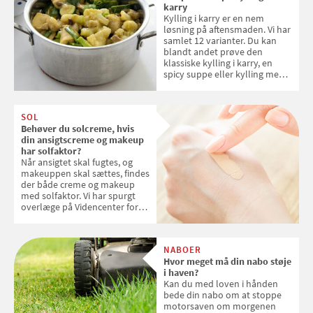
karry
Kylling i karry er en nem
løsning på aftensmaden. Vi har
samlet 12 varianter. Du kan
blandt andet prøve den
klassiske kylling i karry, en
spicy suppe eller kylling med
kokosris. Velbekomme!
SOL
Behøver du solcreme, hvis
din ansigtscreme og makeup
har solfaktor?
Når ansigtet skal fugtes, og
makeuppen skal sættes, findes
der både creme og makeup
med solfaktor. Vi har spurgt
overlæge på Videncenter for
Hudkræft, Stine Regin Wiegell,
om ansigtscreme og makeup
med SPF kan erstatte
NABOER
solcreme, når man bevæger
Hvor meget må din nabo støje
sig ud i solen
i haven?
Kan du med loven i hånden
bede din nabo om at stoppe
motorsaven om morgenen