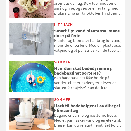
aromatisk smag. De vilde hindbær er
små og fine, og sæsonen er lang med
plukning fra juli til oktober. Hindbær
kan spises direkte fra busken, eller du
kan bruge dine hindbær i alt fra
LIFEHACK
bagværk og salater til is og syltning.
Smart tip: Vand planterne, mens
du er på ferie
Planter og blomster har brug for vand,
mens du er på ferie. Med en plastpose,
vatpind og et par strips kan du lave dit
eget vandingssystem, så du slipper for
at bede naboen om at vande eller
SOMMER
komme hjem til døde planter
Hvordan skal badedyrene og
badebassinet sorteres?
Kan badebassinet ikke holde på
vandet, eller er badedyret blevet en
slatten fornøjelse? Kan de ikke
repareres, skal du være særligt
opmærksom, når du smider
SOMMER
badebassinet eller et badedyr ud
Hack til hedebølgen: Lav dit eget
klimaanlæg
Dagene er varme og nætterne hede.
Med et par flasker vand og en elektrisk
blæser kan du relativt nemt fået koldt
pust, når der er varmt ude og inde. Klik