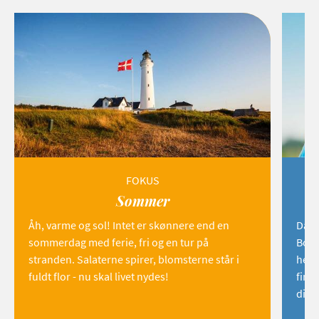
FOKUS
Sommer
Åh, varme og sol! Intet er skønnere end en
Danm
sommerdag med ferie, fri og en tur på
Born
stranden. Salaterne spirer, blomsterne står i
hemm
fuldt flor - nu skal livet nydes!
find
dig!