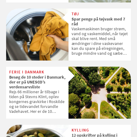
skal sorteres
TØJ
Spar penge på tøjvask med 7
råd
Vaskemaskinen bruger strøm,
vand og vaskemiddel, når tøjet
skal blive rent. Med små
ændringer i dine vaskevaner
kan du spare på elregningen,
bruge mindre vand og sæbe
og forlænge vaskemaskinens
levetid. Samvirke har samlet 7
enkle råd til at spare penge på
FERIE I DANMARK
tøjvasken
Besøg de 10 steder i Danmark,
der er på UNESCO’s
verdensarvsliste
Rejs 66 millioner år tilbage i
tiden på Stevns Klint, oplev
kongernes gravkirke i Roskilde
og se tidevandet forvandle
Vadehavet. Her er de 10
danske steder på UNESCO's
verdensarvsliste
KYLLING
12 opskrifter på kylling i