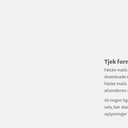
Tjek for
Falske mails 
downloade en
falske mails
afsenderen 
Vil nogen li
selv, bør al
oplysninger 