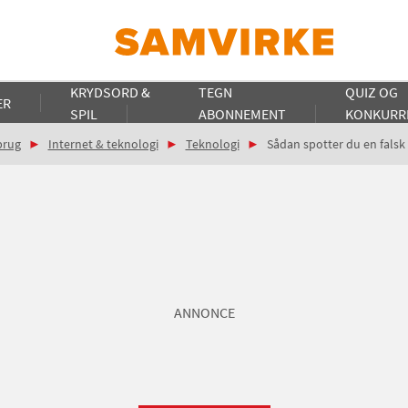
KRYDSORD &
TEGN
QUIZ OG
ER
SPIL
ABONNEMENT
KONKURR
brug
Internet & teknologi
Teknologi
Sådan spotter du en falsk
ANNONCE