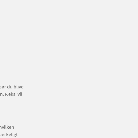
bør du blive
 F.eks. vil
 hvilken
 mærkeligt