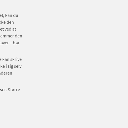
et, kan du
ekke den
et ved at
 stemmer den
taver – bør
e kan skrive
e i sig selv
enderen
ser. Større