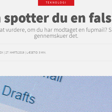
TEKNOLOGI
spotter du en fal
 at vurdere, om du har modtaget en fupmail? S
gennemskuer det.
OX
|
27. MARTS 2019
|
LÆSETID:
3
MIN.