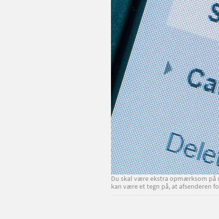
Du skal være ekstra opmærksom på mai
kan være et tegn på, at afsenderen fo