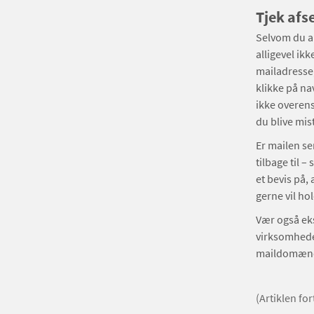
Tjek afs
Selvom du an
alligevel ik
mailadresse,
klikke på na
ikke overens
du blive mi
Er mailen se
tilbage til 
et bevis på,
gerne vil hol
Vær også eks
virksomheder
maildomæne –
(Artiklen fo