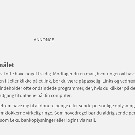
ANNONCE
målet
vil ofte have noget fra dig. Modtager du en mail, hvor nogen vil have 
 fil eller klikke på et link, bør du være påpasselig. Links og vedhæft
 indeholder ofte ondsindede programmer, der, hvis du klikker på d
adgang til dataene på din computer.
gefrem have dig til at donere penge eller sende personlige oplysnin
armklokkerne virkelig ringe. Som hovedregel bør du aldrig sende pe
som f.eks. bankoplysninger eller logins via mail.