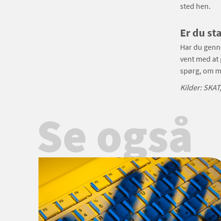
sted hen.
Er du sta
Har du genne
vent med at 
spørg, om m
Kilder: SKA
Se også