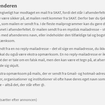
enderen
giveligt har modtaget en mail fra SKAT, fordi det står i afsenderfelt
ke være sikker på, at mailen reelt kommer fra SKAT. Derfor bør du tj
 som mailen er sendt fra. I de fleste mailprogrammer kan du gøre d
vnet i afsenderfeltet. Er mailen sendt fra en mystisk mailadresse –
 med afsenderens navn, eller indeholder den tilfældige tal og bogs
stænksom.
ndt fra en no reply-mailadresse – det vil sige en mailadresse, du ikk
– skal du også være ekstra opmærksom. En no reply-mailadresse er ikk
 at der er tale om en falsk mail, men den kan være et tegn på, at afs
de sig skjult.
tra opmærksom på mails, der er sendt fra Gmail- og hotmail-adres
, organisationer og institutioner vil ofte have deres eget navn som
 altså det, der står efter @.
rtsætter efter annoncen)