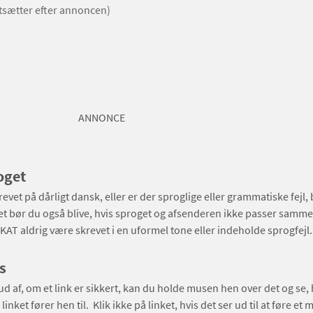
rtsætter efter annoncen)
ANNONCE
oget
evet på dårligt dansk, eller er der sproglige eller grammatiske fejl, 
et bør du også blive, hvis sproget og afsenderen ikke passer sammen.
SKAT aldrig være skrevet i en uformel tone eller indeholde sprogfejl.
s
 ud af, om et link er sikkert, kan du holde musen hen over det og se,
nket fører hen til. Klik ikke på linket, hvis det ser ud til at føre et