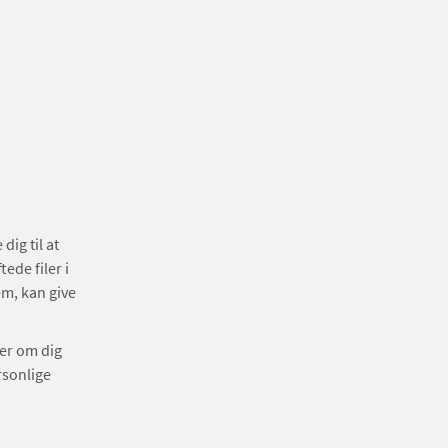
dig til at
ede filer i
em, kan give
ger om dig
rsonlige