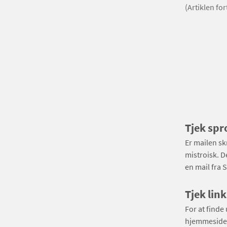
(Artiklen fo
Tjek spr
Er mailen skr
mistroisk. D
en mail fra 
Tjek link
For at finde
hjemmeside li