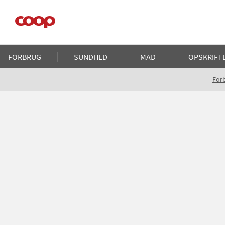
Gå
til
hovedindhold
Main
FORBRUG
SUNDHED
MAD
OPSKRIFT
navigation
Brødkrumme
For