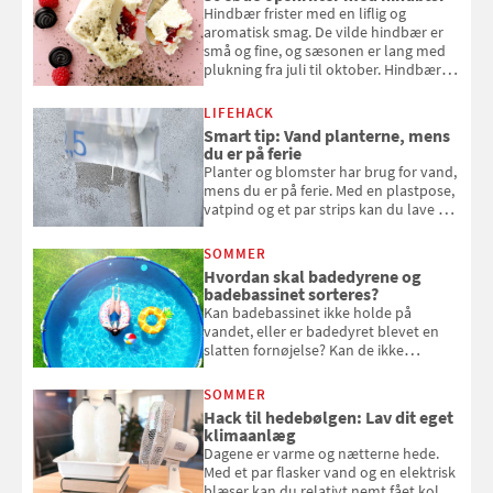
Hindbær frister med en liflig og
aromatisk smag. De vilde hindbær er
små og fine, og sæsonen er lang med
plukning fra juli til oktober. Hindbær
kan spises direkte fra busken, eller du
kan bruge dine hindbær i alt fra
LIFEHACK
bagværk og salater til is og syltning.
Smart tip: Vand planterne, mens
du er på ferie
Planter og blomster har brug for vand,
mens du er på ferie. Med en plastpose,
vatpind og et par strips kan du lave dit
eget vandingssystem, så du slipper for
at bede naboen om at vande eller
SOMMER
komme hjem til døde planter
Hvordan skal badedyrene og
badebassinet sorteres?
Kan badebassinet ikke holde på
vandet, eller er badedyret blevet en
slatten fornøjelse? Kan de ikke
repareres, skal du være særligt
opmærksom, når du smider
SOMMER
badebassinet eller et badedyr ud
Hack til hedebølgen: Lav dit eget
klimaanlæg
Dagene er varme og nætterne hede.
Med et par flasker vand og en elektrisk
blæser kan du relativt nemt fået koldt