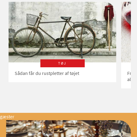
TØJ
Sådan får du rustpletter af tøjet
Fru 
almi
gæster