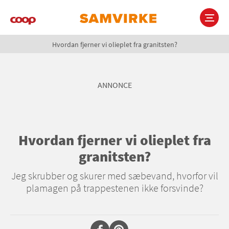
Gå
til
hovedindhold
Brødkrumme
Main
Hvordan fjerner vi olieplet fra granitsten?
navigation
ANNONCE
Hvordan fjerner vi olieplet fra
granitsten?
Jeg skrubber og skurer med sæbevand, hvorfor vil
plamagen på trappestenen ikke forsvinde?