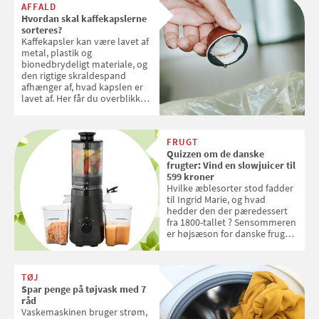
AFFALD
Hvordan skal kaffekapslerne
sorteres?
Kaffekapsler kan være lavet af
metal, plastik og
bionedbrydeligt materiale, og
den rigtige skraldespand
afhænger af, hvad kapslen er
lavet af. Her får du overblikket
over, hvordan kaffekapslerne
skal sorteres
FRUGT
Quizzen om de danske
frugter: Vind en slowjuicer til
599 kroner
Hvilke æblesorter stod fadder
til Ingrid Marie, og hvad
hedder den der pæredessert
fra 1800-tallet ? Sensommeren
er højsæson for danske fruger,
og lige nu kan du stemme om
dine danske og lokale
favoritter. Det fejrer Samvirke
TØJ
med en quiz om alt det danske
Spar penge på tøjvask med 7
frugt, vi elsker. Konkurrencen
råd
slutter fredag d. 18. september
Vaskemaskinen bruger strøm,
2026