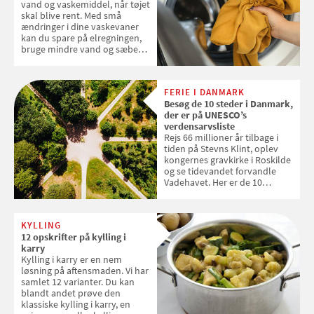
vand og vaskemiddel, når tøjet
skal blive rent. Med små
ændringer i dine vaskevaner
kan du spare på elregningen,
bruge mindre vand og sæbe
og forlænge vaskemaskinens
levetid. Samvirke har samlet 7
enkle råd til at spare penge på
FERIE I DANMARK
tøjvasken
Besøg de 10 steder i Danmark,
der er på UNESCO’s
verdensarvsliste
Rejs 66 millioner år tilbage i
tiden på Stevns Klint, oplev
kongernes gravkirke i Roskilde
og se tidevandet forvandle
Vadehavet. Her er de 10
danske steder på UNESCO's
verdensarvsliste
KYLLING
12 opskrifter på kylling i
karry
Kylling i karry er en nem
løsning på aftensmaden. Vi har
samlet 12 varianter. Du kan
blandt andet prøve den
klassiske kylling i karry, en