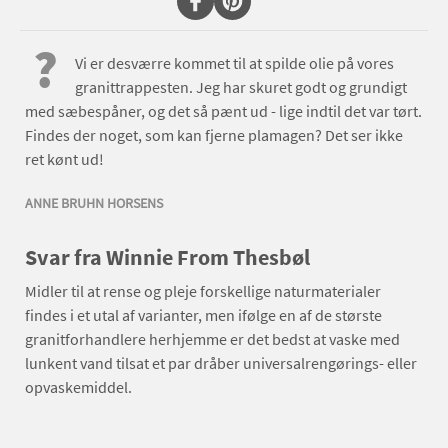
?
Vi er desværre kommet til at spilde olie på vores
granittrappesten. Jeg har skuret godt og grundigt
med sæbespåner, og det så pænt ud - lige indtil det var tørt.
Findes der noget, som kan fjerne plamagen? Det ser ikke
ret kønt ud!
ANNE BRUHN HORSENS
Svar fra Winnie From Thesbøl
Midler til at rense og pleje forskellige naturmaterialer
findes i et utal af varianter, men ifølge en af de største
granitforhandlere herhjemme er det bedst at vaske med
lunkent vand tilsat et par dråber universalrengørings- eller
opvaskemiddel.