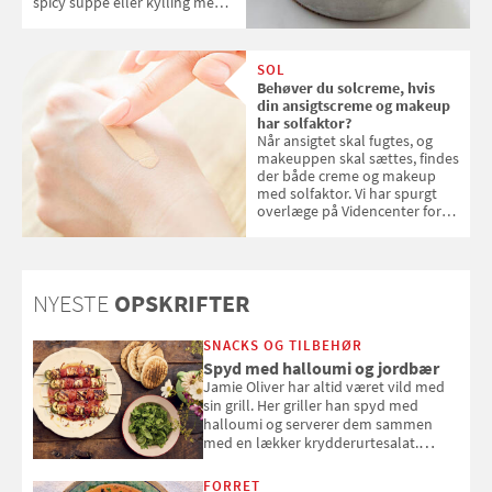
spicy suppe eller kylling med
kokosris. Velbekomme!
SOL
Behøver du solcreme, hvis
din ansigtscreme og makeup
har solfaktor?
Når ansigtet skal fugtes, og
makeuppen skal sættes, findes
der både creme og makeup
med solfaktor. Vi har spurgt
overlæge på Videncenter for
Hudkræft, Stine Regin Wiegell,
om ansigtscreme og makeup
med SPF kan erstatte
solcreme, når man bevæger
NYESTE
OPSKRIFTER
sig ud i solen
SNACKS OG TILBEHØR
Spyd med halloumi og jordbær
Jamie Oliver har altid været vild med
sin grill. Her griller han spyd med
halloumi og serverer dem sammen
med en lækker krydderurtesalat.
Opskriften er fra “BBQ – Nem grill, stor
smag" af Jamie Oliver.
FORRET