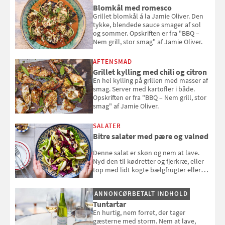
Blomkål med romesco
Grillet blomkål á la Jamie Oliver. Den
tykke, blendede sauce smager af sol
og sommer. Opskriften er fra "BBQ –
Nem grill, stor smag" af Jamie Oliver.
AFTENSMAD
Grillet kylling med chili og citron
En hel kylling på grillen med masser af
smag. Server med kartofler i både.
Opskriften er fra "BBQ – Nem grill, stor
smag" af Jamie Oliver.
SALATER
Bitre salater med pære og valnød
Denne salat er skøn og nem at lave.
Nyd den til kødretter og fjerkræ, eller
top med lidt kogte bælgfrugter eller
en rest kylling, og nyd den som et let,
selvstændigt måltid. Opskriften er fra
ANNONCØRBETALT INDHOLD
Louisa Lorangs kogebog "Salat".
Tuntartar
En hurtig, nem forret, der tager
gæsterne med storm. Nem at lave,