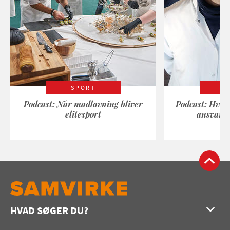
SPORT
Podcast: Når madlavning bliver
Podcast: Hvad
elitesport
ansvarli
HVAD SØGER DU?
Forside