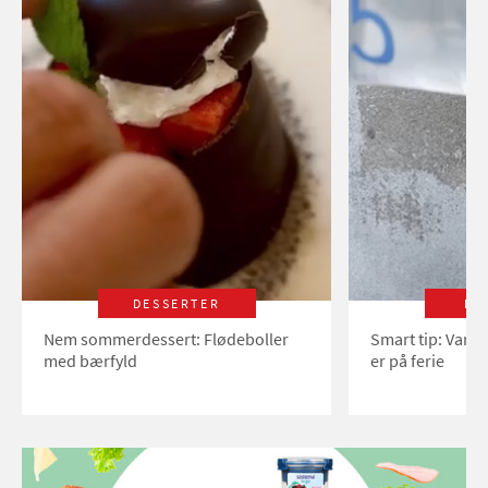
DESSERTER
LI
Nem sommerdessert: Flødeboller
Smart tip: Vand
med bærfyld
er på ferie