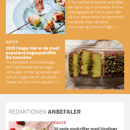
Vi har samlet de bedste opskrifter,
der egner sig til forkælelse af dine
middagsgæster. Her er opskrifter
på bl.a. ølmarineret kalveschnitzel,
kalvetatar med calvados,
snowcrab og kammuslinger i
brunet citronsmør og snacks til
baconelskere
KAGER
2025 i kage: Her er de mest
populære kageopskrifter
fra Samvirke
Transportabel citronsandkage,
den traditionelle banankage,
romkugler, snitter og kanelsnegle i
airfryer. Kager har en stor plads i
hjertet hos Samvirkes læsere. Kig
med og se alle favoritterne fra
2025
REDAKTIONEN
ANBEFALER
KAGER
30 søde opskrifter med hindbær