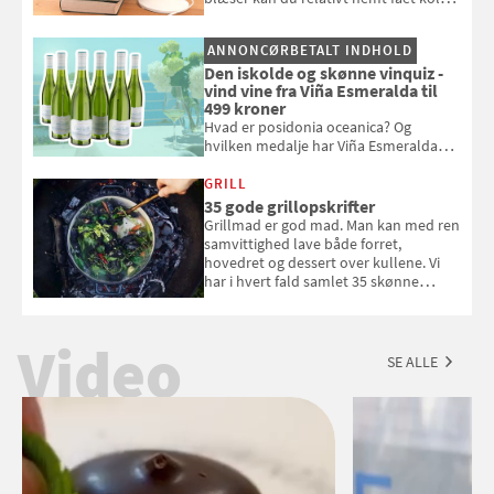
pust, når der er varmt ude og inde. Klik
og se, hvordan du gør
ANNONCØRBETALT INDHOLD
Den iskolde og skønne vinquiz -
vind vine fra Viña Esmeralda til
499 kroner
Hvad er posidonia oceanica? Og
hvilken medalje har Viña Esmeralda
White fået ved Mundus vini i 2026? Gæt
med i Samvirkes skønne vinquiz, hvor
GRILL
du kan vinde 6 flasker vin fra Viña
35 gode grillopskrifter
Esmeralda. Konkurrencen slutter 1.
Grillmad er god mad. Man kan med ren
september 2026.
samvittighed lave både forret,
hovedret og dessert over kullene. Vi
har i hvert fald samlet 35 skønne
forslag til en sommeraften i grillens
tegn.
Video
SE ALLE