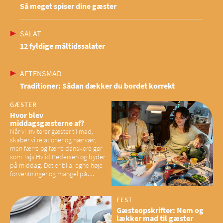
Så meget spiser dine gæster
SALAT
12 fyldige måltidssalater
AFTENSMAD
Traditioner: Sådan dækker du bordet korrekt
GÆSTER
Hvor blev
middagsgæsterne af?
Når vi inviterer gæster til mad,
skaber vi relationer og nærvær,
men færre og færre danskere gør
som Tajs Hviid Pedersen og byder
på middag. Det er bl.a. egne høje
forventninger og mangel på
overskud, der spænder ben,
mener eksperter – og det kan
have konsekvenser for vores
FEST
sociale fællesskaber
Gæsteopskrifter: Nem og
lækker mad til gæster