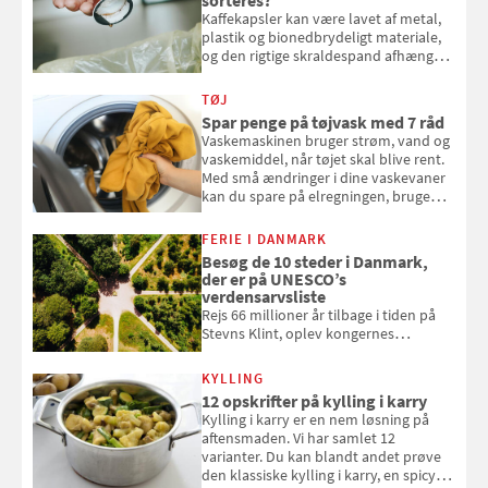
Kaffekapsler kan være lavet af metal,
plastik og bionedbrydeligt materiale,
og den rigtige skraldespand afhænger
af, hvad kapslen er lavet af. Her får du
overblikket over, hvordan
TØJ
kaffekapslerne skal sorteres
Spar penge på tøjvask med 7 råd
Vaskemaskinen bruger strøm, vand og
vaskemiddel, når tøjet skal blive rent.
Med små ændringer i dine vaskevaner
kan du spare på elregningen, bruge
mindre vand og sæbe og forlænge
vaskemaskinens levetid. Samvirke har
FERIE I DANMARK
samlet 7 enkle råd til at spare penge
Besøg de 10 steder i Danmark,
på tøjvasken
der er på UNESCO’s
verdensarvsliste
Rejs 66 millioner år tilbage i tiden på
Stevns Klint, oplev kongernes
gravkirke i Roskilde og se tidevandet
forvandle Vadehavet. Her er de 10
KYLLING
danske steder på UNESCO's
12 opskrifter på kylling i karry
verdensarvsliste
Kylling i karry er en nem løsning på
aftensmaden. Vi har samlet 12
varianter. Du kan blandt andet prøve
den klassiske kylling i karry, en spicy