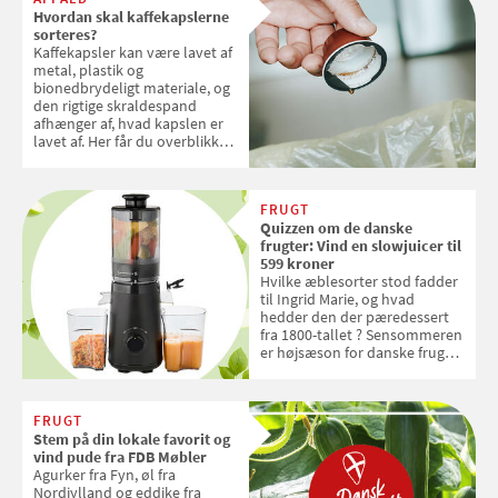
Hvordan skal kaffekapslerne
sorteres?
Kaffekapsler kan være lavet af
metal, plastik og
bionedbrydeligt materiale, og
den rigtige skraldespand
afhænger af, hvad kapslen er
lavet af. Her får du overblikket
over, hvordan kaffekapslerne
skal sorteres
FRUGT
Quizzen om de danske
frugter: Vind en slowjuicer til
599 kroner
Hvilke æblesorter stod fadder
til Ingrid Marie, og hvad
hedder den der pæredessert
fra 1800-tallet ? Sensommeren
er højsæson for danske fruger,
og lige nu kan du stemme om
dine danske og lokale
favoritter. Det fejrer Samvirke
FRUGT
med en quiz om alt det danske
Stem på din lokale favorit og
frugt, vi elsker. Konkurrencen
vind pude fra FDB Møbler
slutter fredag d. 18. september
Agurker fra Fyn, øl fra
2026
Nordjylland og eddike fra