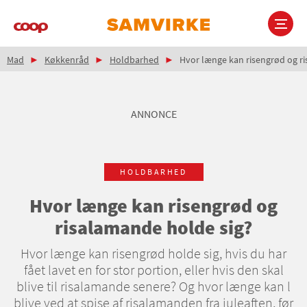
Gå
til
hovedindhold
Brødkrumme
Main
Mad
Køkkenråd
Holdbarhed
Hvor længe kan risengrød og ri
navigation
ANNONCE
HOLDBARHED
Hvor længe kan risengrød og
risalamande holde sig?
Hvor længe kan risengrød holde sig, hvis du har
fået lavet en for stor portion, eller hvis den skal
blive til risalamande senere? Og hvor længe kan l
blive ved at spise af risalamanden fra juleaften, før