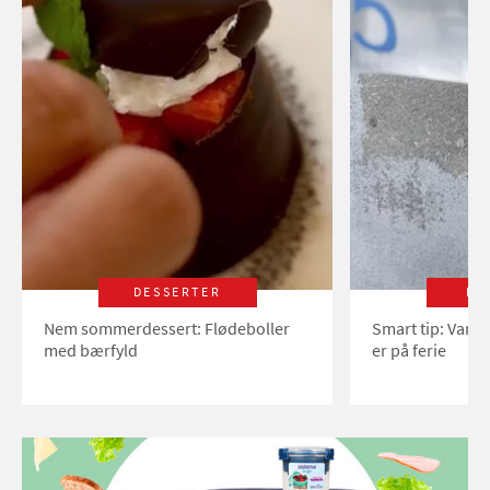
DESSERTER
LI
Nem sommerdessert: Flødeboller
Smart tip: Vand
med bærfyld
er på ferie