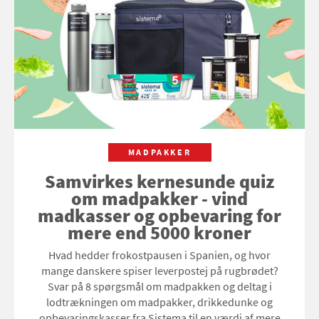
MADPAKKER
Samvirkes kernesunde quiz
om madpakker - vind
madkasser og opbevaring for
mere end 5000 kroner
Hvad hedder frokostpausen i Spanien, og hvor
mange danskere spiser leverpostej på rugbrødet?
Svar på 8 spørgsmål om madpakken og deltag i
lodtrækningen om madpakker, drikkedunke og
opbevaringskasser fra Sistema til en værdi af mere