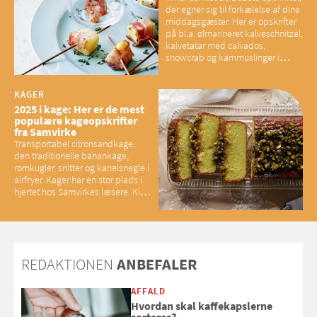
der egner sig til forkælelse af dine
middagsgæster. Her er opskrifter
på bl.a. ølmarineret kalveschnitzel,
kalvetatar med calvados,
snowcrab og kammuslinger i
brunet citronsmør og snacks til
baconelskere
KAGER
2025 i kage: Her er de mest
populære kageopskrifter
fra Samvirke
Transportabel citronsandkage,
den traditionelle banankage,
romkugler, snitter og kanelsnegle i
airfryer. Kager har en stor plads i
hjertet hos Samvirkes læsere. Kig
med og se alle favoritterne fra
2025
REDAKTIONEN
ANBEFALER
AFFALD
Hvordan skal kaffekapslerne
sorteres?