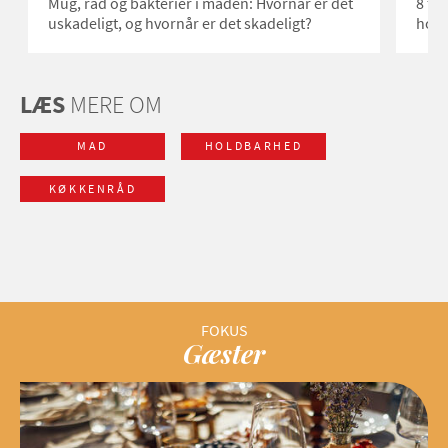
Mug, råd og bakterier i maden: Hvornår er det
8 fe
uskadeligt, og hvornår er det skadeligt?
hold
LÆS
MERE OM
MAD
HOLDBARHED
KØKKENRÅD
Gæster