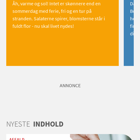
Åh, varme og sol! Intet er skønnere end en
Danm
sommerdag med ferie, fri og en tur på
Born
stranden. Salaterne spirer, blomsterne står i
hemm
fuldt flor - nu skal livet nydes!
find
dig!
ANNONCE
NYESTE
INDHOLD
AFFALD