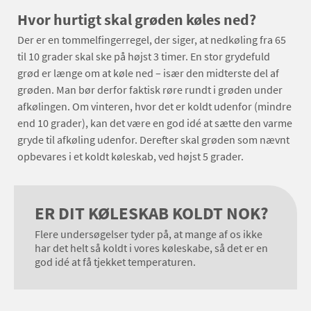
Hvor hurtigt skal grøden køles ned?
Der er en tommelfingerregel, der siger, at nedkøling fra 65
til 10 grader skal ske på højst 3 timer. En stor grydefuld
grød er længe om at køle ned – især den midterste del af
grøden. Man bør derfor faktisk røre rundt i grøden under
afkølingen. Om vinteren, hvor det er koldt udenfor (mindre
end 10 grader), kan det være en god idé at sætte den varme
gryde til afkøling udenfor. Derefter skal grøden som nævnt
opbevares i et koldt køleskab, ved højst 5 grader.
ER DIT KØLESKAB KOLDT NOK?
Flere undersøgelser tyder på, at mange af os ikke
har det helt så koldt i vores køleskabe, så det er en
god idé at få tjekket temperaturen.