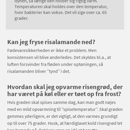
dynen, så længe den holder sig rigtig varm.
Temperaturen skal holdes over den temperatur,
hvor bakterier kan vokse. Det vil sige over ca. 65
grader.
Kan jeg fryse risalamande ned?
Fødevaresikkerheden er ikke et problem. Men
konsistensen vil blive anderledes. Det skyldes bl.a., at
luften forsvinder fra fløden under optøningen, så
risalamanden bliver ”tynd” i det.
Hvordan skal jeg opvarme risengrød, der
har været på køl eller er tøet op fra frost?
Hvis grøden skal spises samme dag, kan man godt nøjes
med en mild opvarmning til ”spisetemperatur”. Skal grøden
gemmes yderligere, er det vigtigt, at den varmes grundigt
op til over 75 grader. Husk, at færdiglavet kold risengrød let