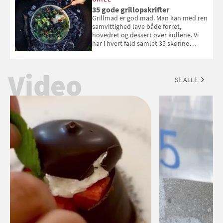
du kan vinde 6 flasker vin fra Viña
35 gode grillopskrifter
Esmeralda. Konkurrencen slutter 1.
Grillmad er god mad. Man kan med ren
september 2026.
samvittighed lave både forret,
hovedret og dessert over kullene. Vi
har i hvert fald samlet 35 skønne
forslag til en sommeraften i grillens
tegn.
Video
SE ALLE