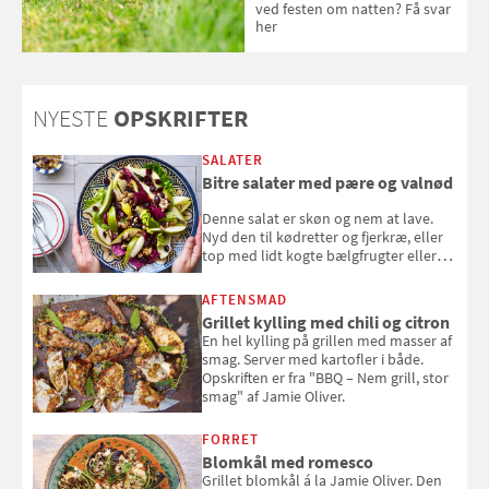
ved festen om natten? Få svar
her
NYESTE
OPSKRIFTER
SALATER
Bitre salater med pære og valnød
Denne salat er skøn og nem at lave.
Nyd den til kødretter og fjerkræ, eller
top med lidt kogte bælgfrugter eller
en rest kylling, og nyd den som et let,
selvstændigt måltid. Opskriften er fra
AFTENSMAD
Louisa Lorangs kogebog "Salat".
Grillet kylling med chili og citron
En hel kylling på grillen med masser af
smag. Server med kartofler i både.
Opskriften er fra "BBQ – Nem grill, stor
smag" af Jamie Oliver.
FORRET
Blomkål med romesco
Grillet blomkål á la Jamie Oliver. Den