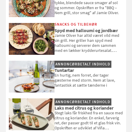
tykke, blendede sauce smager af sol
og sommer. Opskriften er fra "BBQ –
Nem grill, stor smag" af Jamie Oliver.
SNACKS OG TILBEHØR
Spyd med halloumi og jordbær
Jamie Oliver har altid været vild med
sin grill. Her griller han spyd med
halloumi og serverer dem sammen
med en lækker krydderurtesalat.
Opskriften er fra “BBQ – Nem grill, stor
smag" af Jamie Oliver.
ANNONCØRBETALT INDHOLD
Tuntartar
En hurtig, nem forret, der tager
gæsterne med storm. Nem at lave,
fantastisk at sætte tænderne i
ANNONCØRBETALT INDHOLD
Laks med citrus og koriander
Stegt laks får friskhed fra en sauce med
citrus og koriander. En enkel, farverig
ret, der passer godt til et glas frisk vin.
Opskriften er udviklet af Viña