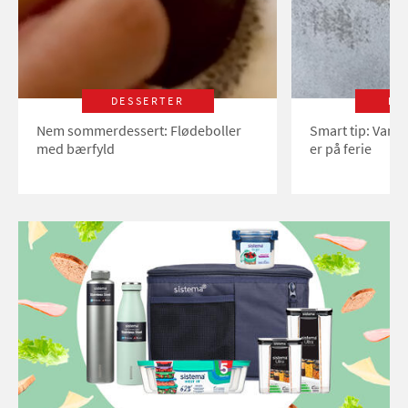
DESSERTER
LI
Nem sommerdessert: Flødeboller
Smart tip: Vand
med bærfyld
er på ferie