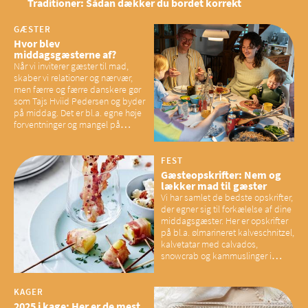
Traditioner: Sådan dækker du bordet korrekt
GÆSTER
Hvor blev
middagsgæsterne af?
Når vi inviterer gæster til mad,
skaber vi relationer og nærvær,
men færre og færre danskere gør
som Tajs Hviid Pedersen og byder
på middag. Det er bl.a. egne høje
forventninger og mangel på
overskud, der spænder ben,
mener eksperter – og det kan
have konsekvenser for vores
FEST
sociale fællesskaber
Gæsteopskrifter: Nem og
lækker mad til gæster
Vi har samlet de bedste opskrifter,
der egner sig til forkælelse af dine
middagsgæster. Her er opskrifter
på bl.a. ølmarineret kalveschnitzel,
kalvetatar med calvados,
snowcrab og kammuslinger i
brunet citronsmør og snacks til
baconelskere
KAGER
2025 i kage: Her er de mest