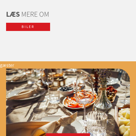
LÆS
MERE OM
BILER
gæster