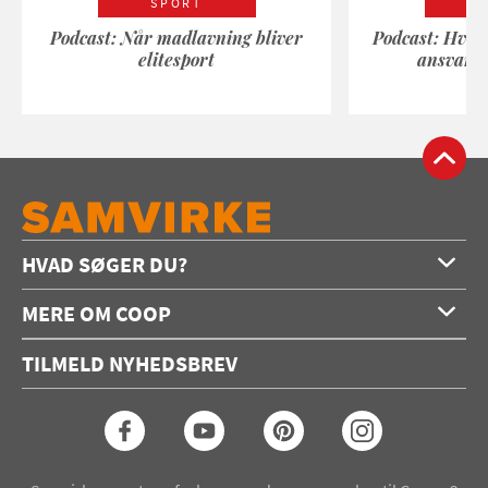
SPORT
Podcast: Når madlavning bliver
Podcast: Hvad
elitesport
ansvarli
HVAD SØGER DU?
Forside
MERE OM COOP
Opskrifter
Om os
Konkurrencer
TILMELD NYHEDSBREV
Annoncering
Podcast
Coop.dk
Video
Coop medlem
Arkiv
Seneste Samvirke-magasin