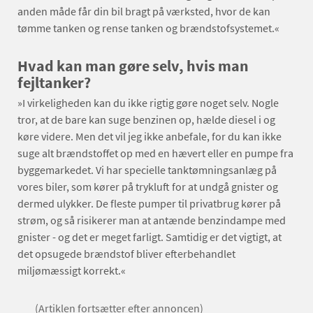
anden måde får din bil bragt på værksted, hvor de kan
tømme tanken og rense tanken og brændstofsystemet.«
Hvad kan man gøre selv, hvis man
fejltanker?
»I virkeligheden kan du ikke rigtig gøre noget selv. Nogle
tror, at de bare kan suge benzinen op, hælde diesel i og
køre videre. Men det vil jeg ikke anbefale, for du kan ikke
suge alt brændstoffet op med en hævert eller en pumpe fra
byggemarkedet. Vi har specielle tanktømningsanlæg på
vores biler, som kører på trykluft for at undgå gnister og
dermed ulykker. De fleste pumper til privatbrug kører på
strøm, og så risikerer man at antænde benzindampe med
gnister - og det er meget farligt. Samtidig er det vigtigt, at
det opsugede brændstof bliver efterbehandlet
miljømæssigt korrekt.«
(Artiklen fortsætter efter annoncen)