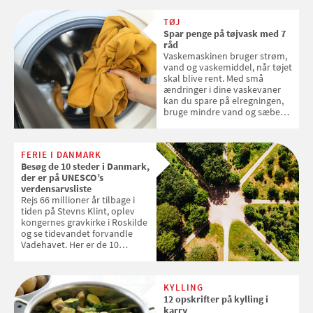
skal sorteres
TØJ
Spar penge på tøjvask med 7
råd
Vaskemaskinen bruger strøm,
vand og vaskemiddel, når tøjet
skal blive rent. Med små
ændringer i dine vaskevaner
kan du spare på elregningen,
bruge mindre vand og sæbe
og forlænge vaskemaskinens
levetid. Samvirke har samlet 7
enkle råd til at spare penge på
FERIE I DANMARK
tøjvasken
Besøg de 10 steder i Danmark,
der er på UNESCO’s
verdensarvsliste
Rejs 66 millioner år tilbage i
tiden på Stevns Klint, oplev
kongernes gravkirke i Roskilde
og se tidevandet forvandle
Vadehavet. Her er de 10
danske steder på UNESCO's
verdensarvsliste
KYLLING
12 opskrifter på kylling i
karry