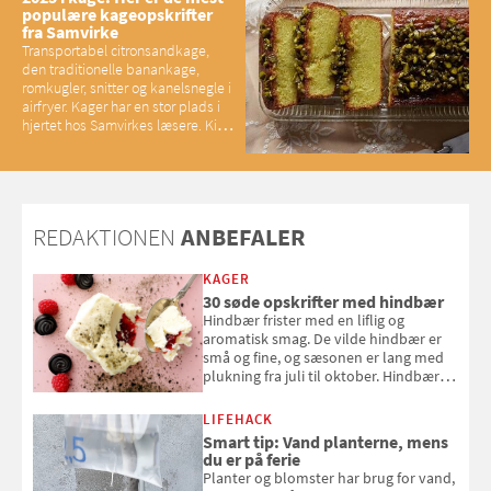
populære kageopskrifter
fra Samvirke
Transportabel citronsandkage,
den traditionelle banankage,
romkugler, snitter og kanelsnegle i
airfryer. Kager har en stor plads i
hjertet hos Samvirkes læsere. Kig
med og se alle favoritterne fra
2025
REDAKTIONEN
ANBEFALER
KAGER
30 søde opskrifter med hindbær
Hindbær frister med en liflig og
aromatisk smag. De vilde hindbær er
små og fine, og sæsonen er lang med
plukning fra juli til oktober. Hindbær
kan spises direkte fra busken, eller du
kan bruge dine hindbær i alt fra
LIFEHACK
bagværk og salater til is og syltning.
Smart tip: Vand planterne, mens
du er på ferie
Planter og blomster har brug for vand,