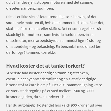
ud på landevejen, stopper motoren med det samme,
dieselen når benzinpumpen.
Diesel er ikke slet så letantændeligt som benzin, så det
soder hele motoren til, hvis det kommer ind i den. Sker det,
skal alle filtre renses eller skiftes. Det er som regel ikke så
skadeligt for motoren, som hvis du hælder benzin i en
dieselmotor, men arbejdsbyrden er mindst lige så stor og
omstændelig – og bekostelig. En benzinbil med diesel bør
derfor også tømmes korrekt.«
Hvad koster det at tanke forkert?
»I bedste fald koster det dig en tømning af tanken,
eventuelt et nyt brændstoffilter og en slat af det rigtige
brændstof at køre hjem på. Det vil til sammenligning være
en værkstedsregning på et sted mellem 1500 og 3000
kroner og tiden, du skal undvære bilen.
Har du autohjælp, koster det hos Falck 900 kroner ud over