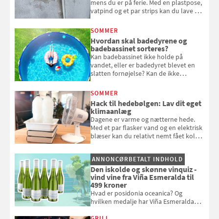
mens du er på ferie. Med en plastpose,
vatpind og et par strips kan du lave dit
eget vandingssystem, så du slipper for
at bede naboen om at vande eller
SOMMER
komme hjem til døde planter
Hvordan skal badedyrene og
badebassinet sorteres?
Kan badebassinet ikke holde på
vandet, eller er badedyret blevet en
slatten fornøjelse? Kan de ikke
repareres, skal du være særligt
opmærksom, når du smider
SOMMER
badebassinet eller et badedyr ud
Hack til hedebølgen: Lav dit eget
klimaanlæg
Dagene er varme og nætterne hede.
Med et par flasker vand og en elektrisk
blæser kan du relativt nemt fået koldt
pust, når der er varmt ude og inde. Klik
og se, hvordan du gør
ANNONCØRBETALT INDHOLD
Den iskolde og skønne vinquiz -
vind vine fra Viña Esmeralda til
499 kroner
Hvad er posidonia oceanica? Og
hvilken medalje har Viña Esmeralda
White fået ved Mundus vini i 2026? Gæt
med i Samvirkes skønne vinquiz, hvor
GRILL