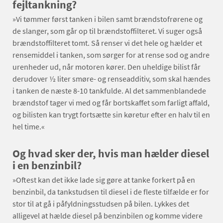
fejltankning?
»Vi tømmer først tanken i bilen samt brændstofrørene og
de slanger, som går op til brændstoffilteret. Vi suger også
brændstoffilteret tomt. Så renser vi det hele og hælder et
rensemiddel i tanken, som sørger for at rense sod og andre
urenheder ud, når motoren kører. Den uheldige bilist får
derudover ½ liter smøre- og renseadditiv, som skal hændes
i tanken de næste 8-10 tankfulde. Al det sammenblandede
brændstof tager vi med og får bortskaffet som farligt affald,
og bilisten kan trygt fortsætte sin køretur efter en halv til en
hel time.«
Og hvad sker der, hvis man hælder diesel
i en benzinbil?
»Oftest kan det ikke lade sig gøre at tanke forkert på en
benzinbil, da tankstudsen til diesel i de fleste tilfælde er for
stor til at gå i påfyldningsstudsen på bilen. Lykkes det
alligevel at hælde diesel på benzinbilen og komme videre