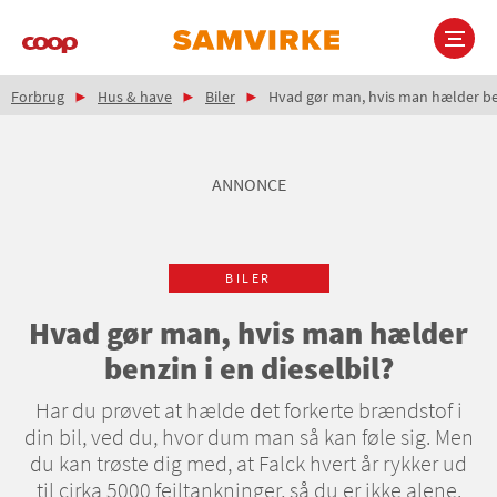
Gå
til
hovedindhold
Brødkrumme
Main
Forbrug
Hus & have
Biler
Hvad gør man, hvis man hælder benz
navigation
ANNONCE
BILER
Hvad gør man, hvis man hælder
benzin i en dieselbil?
Har du prøvet at hælde det forkerte brændstof i
din bil, ved du, hvor dum man så kan føle sig. Men
du kan trøste dig med, at Falck hvert år rykker ud
til cirka 5000 fejltankninger, så du er ikke alene.