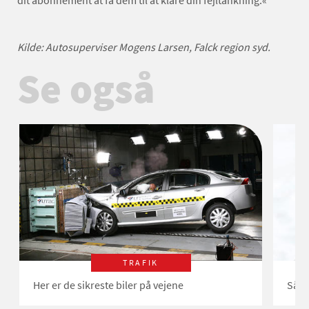
dit abonnement at få dem til at klare din fejltankning.«
Kilde: Autosuperviser Mogens Larsen, Falck region syd.
Se også
TRAFIK
Her er de sikreste biler på vejene
Såda