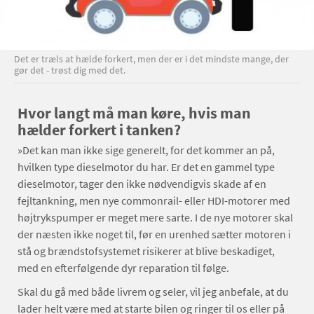
Det er træls at hælde forkert, men der er i det mindste mange, der
gør det - trøst dig med det.
Hvor langt må man køre, hvis man
hælder forkert i tanken?
»Det kan man ikke sige generelt, for det kommer an på,
hvilken type dieselmotor du har. Er det en gammel type
dieselmotor, tager den ikke nødvendigvis skade af en
fejltankning, men nye commonrail- eller HDI-motorer med
højtrykspumper er meget mere sarte. I de nye motorer skal
der næsten ikke noget til, før en urenhed sætter motoren i
stå og brændstofsystemet risikerer at blive beskadiget,
med en efterfølgende dyr reparation til følge.
Skal du gå med både livrem og seler, vil jeg anbefale, at du
lader helt være med at starte bilen og ringer til os eller på