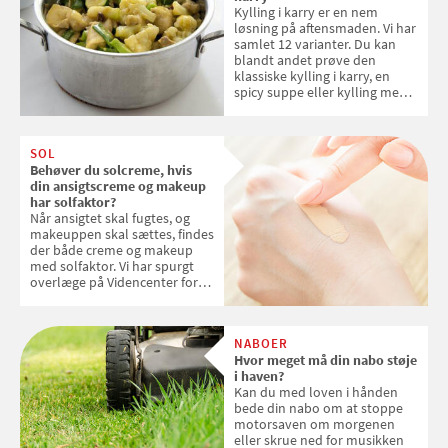
Kylling i karry er en nem
løsning på aftensmaden. Vi har
samlet 12 varianter. Du kan
blandt andet prøve den
klassiske kylling i karry, en
spicy suppe eller kylling med
kokosris. Velbekomme!
SOL
Behøver du solcreme, hvis
din ansigtscreme og makeup
har solfaktor?
Når ansigtet skal fugtes, og
makeuppen skal sættes, findes
der både creme og makeup
med solfaktor. Vi har spurgt
overlæge på Videncenter for
Hudkræft, Stine Regin Wiegell,
om ansigtscreme og makeup
med SPF kan erstatte
NABOER
solcreme, når man bevæger
Hvor meget må din nabo støje
sig ud i solen
i haven?
Kan du med loven i hånden
bede din nabo om at stoppe
motorsaven om morgenen
eller skrue ned for musikken