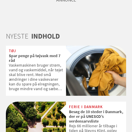
NYESTE
INDHOLD
TØJ
Spar penge på tøjvask med 7
råd
Vaskemaskinen bruger strøm,
vand og vaskemiddel, når tøjet
skal blive rent. Med små
ændringer i dine vaskevaner
kan du spare på elregningen,
bruge mindre vand og sæbe
og forlænge vaskemaskinens
levetid. Samvirke har samlet 7
enkle råd til at spare penge på
FERIE I DANMARK
tøjvasken
Besøg de 10 steder i Danmark,
der er på UNESCO’s
verdensarvsliste
Rejs 66 millioner år tilbage i
tiden på Stevns Klint, oplev