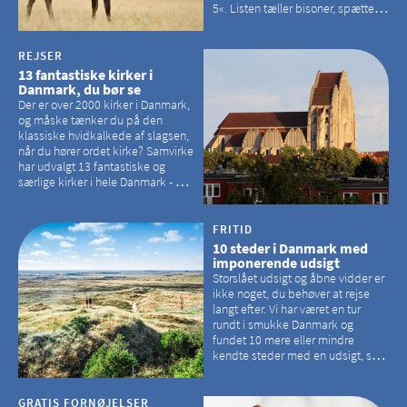
5«. Listen tæller bisoner, spættede
sæler, vilde heste, krondyr og
havørne.
REJSER
13 fantastiske kirker i
Danmark, du bør se
Der er over 2000 kirker i Danmark,
og måske tænker du på den
klassiske hvidkalkede af slagsen,
når du hører ordet kirke? Samvirke
har udvalgt 13 fantastiske og
særlige kirker i hele Danmark - og
der er langt mellem den klassiske,
hvidkalkede kirke. Se et bud på,
hvilke kirker, der er en omvej værd
FRITID
10 steder i Danmark med
imponerende udsigt
Storslået udsigt og åbne vidder er
ikke noget, du behøver at rejse
langt efter. Vi har været en tur
rundt i smukke Danmark og
fundet 10 mere eller mindre
kendte steder med en udsigt, som
kan tage pusten fra de fleste
GRATIS FORNØJELSER