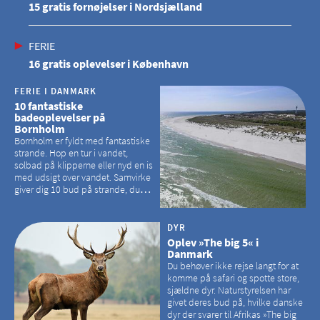
15 gratis fornøjelser i Nordsjælland
FERIE
16 gratis oplevelser i København
FERIE I DANMARK
10 fantastiske
badeoplevelser på
Bornholm
Bornholm er fyldt med fantastiske
strande. Hop en tur i vandet,
solbad på klipperne eller nyd en is
med udsigt over vandet. Samvirke
giver dig 10 bud på strande, du
kan besøge på Bornholm
DYR
Oplev »The big 5« i
Danmark
Du behøver ikke rejse langt for at
komme på safari og spotte store,
sjældne dyr. Naturstyrelsen har
givet deres bud på, hvilke danske
dyr der svarer til Afrikas »The big