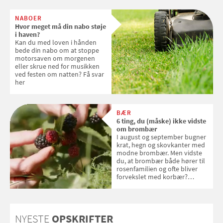
om ansigtscreme og makeup
med SPF kan erstatte
NABOER
solcreme, når man bevæger
Hvor meget må din nabo støje
sig ud i solen
i haven?
Kan du med loven i hånden
bede din nabo om at stoppe
motorsaven om morgenen
eller skrue ned for musikken
ved festen om natten? Få svar
her
BÆR
6 ting, du (måske) ikke vidste
om brombær
I august og september bugner
krat, hegn og skovkanter med
modne brombær. Men vidste
du, at brombær både hører til
rosenfamilien og ofte bliver
forvekslet med korbær?
Samvirke har samlet seks ting,
du (måske) ikke vidste om
brombær
NYESTE
OPSKRIFTER