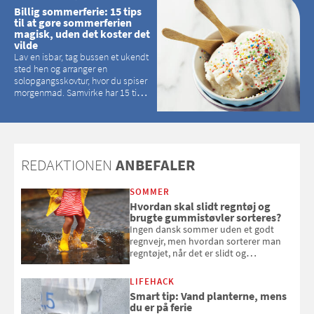
Billig sommerferie: 15 tips
til at gøre sommerferien
magisk, uden det koster det
vilde
Lav en isbar, tag bussen et ukendt
sted hen og arranger en
solopgangsskovtur, hvor du spiser
morgenmad. Samvirke har 15 tips
til, hvordan du kan have en
magisk ferie, uden at det koster
dig det vilde
REDAKTIONEN
ANBEFALER
SOMMER
Hvordan skal slidt regntøj og
brugte gummistøvler sorteres?
Ingen dansk sommer uden et godt
regnvejr, men hvordan sorterer man
regntøjet, når det er slidt og
gummistøvlerne, når de er utætte?
LIFEHACK
Smart tip: Vand planterne, mens
du er på ferie