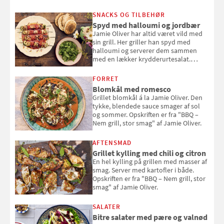
SNACKS OG TILBEHØR
Spyd med halloumi og jordbær
Jamie Oliver har altid været vild med
sin grill. Her griller han spyd med
halloumi og serverer dem sammen
med en lækker krydderurtesalat.
Opskriften er fra “BBQ – Nem grill, stor
smag" af Jamie Oliver.
FORRET
Blomkål med romesco
Grillet blomkål á la Jamie Oliver. Den
tykke, blendede sauce smager af sol
og sommer. Opskriften er fra "BBQ –
Nem grill, stor smag" af Jamie Oliver.
AFTENSMAD
Grillet kylling med chili og citron
En hel kylling på grillen med masser af
smag. Server med kartofler i både.
Opskriften er fra "BBQ – Nem grill, stor
smag" af Jamie Oliver.
SALATER
Bitre salater med pære og valnød