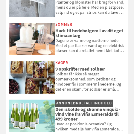
Planter og blomster har brug for vand,
mens du er på ferie. Med en plastpose,
vatpind og et par strips kan du lave dit
eget vandingssystem, så du slipper for
at bede naboen om at vande eller
SOMMER
komme hjem til døde planter
Hack til hedebølgen: Lav dit eget
klimaanlæg
Dagene er varme og nætterne hede.
Med et par flasker vand og en elektrisk
blæser kan du relativt nemt fået koldt
pust, når der er varmt ude og inde. Klik
og se, hvordan du gør
KAGER
9 opskrifter med solbær
Solbær får ikke så meget
opmærksomhed, som jordbær og
hindbær får i sommermånederne. Og
det er en skam, for solbær er små
sorte smagseksplosioner, der giver
syre og dybde til dine desserter.
ANNONCØRBETALT INDHOLD
Samvirke har samlet 9 gode opskrifter
Den iskolde og skønne vinquiz -
med det oversete sommerbær
vind vine fra Viña Esmeralda til
499 kroner
Hvad er posidonia oceanica? Og
hvilken medalje har Viña Esmeralda