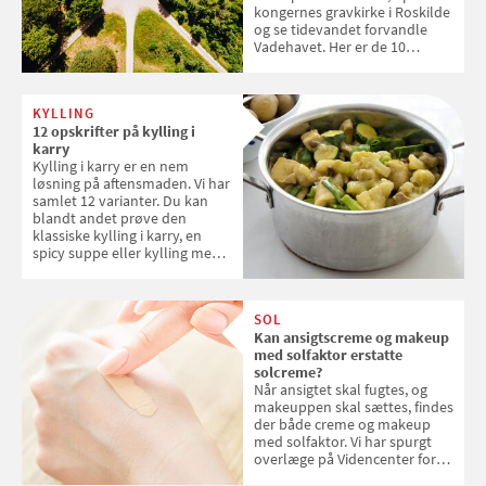
kongernes gravkirke i Roskilde
og se tidevandet forvandle
Vadehavet. Her er de 10
danske steder på UNESCO's
verdensarvsliste
KYLLING
12 opskrifter på kylling i
karry
Kylling i karry er en nem
løsning på aftensmaden. Vi har
samlet 12 varianter. Du kan
blandt andet prøve den
klassiske kylling i karry, en
spicy suppe eller kylling med
kokosris. Velbekomme!
SOL
Kan ansigtscreme og makeup
med solfaktor erstatte
solcreme?
Når ansigtet skal fugtes, og
makeuppen skal sættes, findes
der både creme og makeup
med solfaktor. Vi har spurgt
overlæge på Videncenter for
Hudkræft, Stine Regin Wiegell,