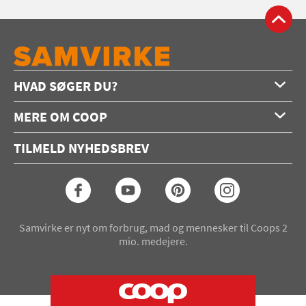
HVAD SØGER DU?
Forside
MERE OM COOP
Opskrifter
Om os
Konkurrencer
TILMELD NYHEDSBREV
Annoncering
Podcast
Coop.dk
Video
Coop medlem
Arkiv
Seneste Samvirke-magasin
Samvirke er nyt om forbrug, mad og mennesker til Coops 2
mio. medejere.