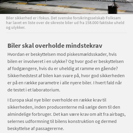
Biler sikkerhed er i fokus. Det svenske forsikringsselskab Folksam
har lavet en liste over de sikreste biler ud fra 158.000 faktiske uheld
og ulykker.
Biler skal overholde mindstekrav
Hvordan er beskyttelsen mod piskesmældsskader, hvis
bilen er involveret i en ulykke? Og hvor god er beskyttelsen
af fodgængere, hvis du er uheldig at ramme en gående?
Sikkerhedstest af bilen kan svare på, hvor god sikkerheden
er på en række parametre i alle nyere biler. I hvert fald når
de testet i et laboratorium.
I Europa skal nye biler overholde en række krav til
sikkerheden, inden producenterne må sælge dem til den
almindelige forbruger. Det kan være krav om alt fra airbags,
selernes udformning til bilens konstruktion og dermed
beskyttelse af passagererne.