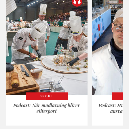
SPORT
Podcast: Når madlavning bliver
Podcast: Hvad
elitesport
ansvarli