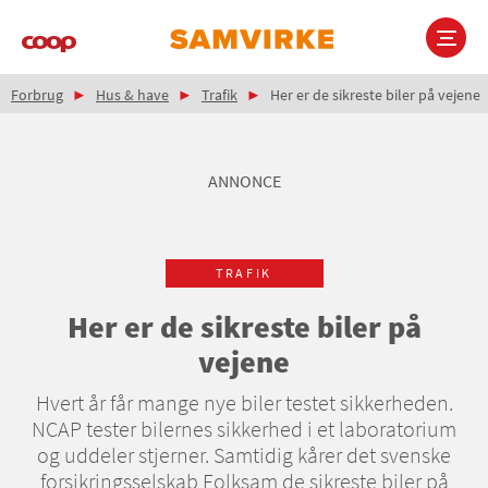
Gå
til
hovedindhold
Brødkrumme
Main
Forbrug
Hus & have
Trafik
Her er de sikreste biler på vejene
navigation
ANNONCE
TRAFIK
Her er de sikreste biler på
vejene
Hvert år får mange nye biler testet sikkerheden.
NCAP tester bilernes sikkerhed i et laboratorium
og uddeler stjerner. Samtidig kårer det svenske
forsikringsselskab Folksam de sikreste biler på