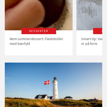
DESSERTER
LI
Nem sommerdessert: Flødeboller
Smart tip: Vand
med bærfyld
er på ferie