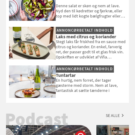
Denne salat er skøn og nem at lave.
Nyd den til kødretter og fjerkræ, eller
top med lidt kogte bælgfrugter eller
en rest kylling, og nyd den som et let,
selvstændigt måltid. Opskriften er fra
ANNONCØRBETALT INDHOLD
Louisa Lorangs kogebog "Salat".
Laks med citrus og koriander
Stegt laks får friskhed fra en sauce med
citrus og koriander. En enkel, farverig
ret, der passer godt til et glas frisk vin.
Opskriften er udviklet af Viña
Esmeralda.
ANNONCØRBETALT INDHOLD
Tuntartar
En hurtig, nem forret, der tager
gæsterne med storm. Nem at lave,
fantastisk at sætte tænderne i
Podcast
SE ALLE