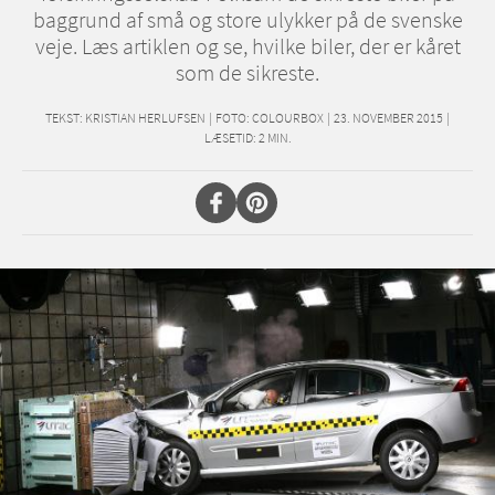
baggrund af små og store ulykker på de svenske
veje. Læs artiklen og se, hvilke biler, der er kåret
som de sikreste.
TEKST:
KRISTIAN HERLUFSEN
|
FOTO: COLOURBOX
|
23. NOVEMBER 2015
|
LÆSETID:
2
MIN.