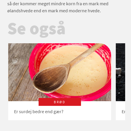
så der kommer meget mindre korn fra en mark med
ølandshvede end en mark med moderne hvede.
Se også
BRØD
Er surdej bedre end gær?
Er ø