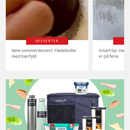
DESSERTER
LI
Nem sommerdessert: Flødeboller
Smart tip: Vand
med bærfyld
er på ferie