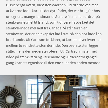
Gissleberga Kvarn, blev stenkværnen i 1970’erne ved med
at kværne foderkorn til det dyrefoder, der var brug for hos
omegnens mange landmænd. Senere fik møllen ordrer på
stenkværnet mel til Island, som tidligere havde fået det
stenkværnede mel helt fra Canada. Vi står foran en
stenkværn, der er helt kapslet ind i træ, så den bor inde i en
bred tønde. Ulf Carlsson forklarer, at kornet bliver kværnet
mellem to vandrette sten derinde. Den øverste sten ligger
stille, mens den nederste roterer. Ulf Carlsson maler mel
både på stenkværn og valsemølle og vurderer fra gang til
gang kornets egnethed til den ene eller den anden metode.