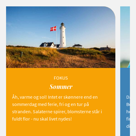
FOKUS
Sommer
Åh, varme og sol! Intet er skønnere end en
Danm
sommerdag med ferie, fri og en tur på
Born
stranden. Salaterne spirer, blomsterne står i
hemm
fuldt flor - nu skal livet nydes!
find
dig!