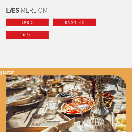
LÆS
MERE OM
BRØD
BAGNING
MEL
gæster