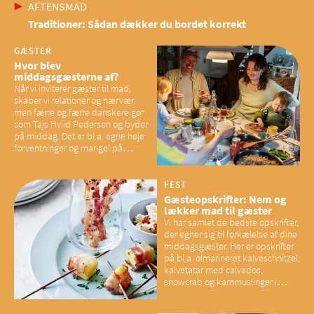
AFTENSMAD
Traditioner: Sådan dækker du bordet korrekt
GÆSTER
Hvor blev
middagsgæsterne af?
Når vi inviterer gæster til mad,
skaber vi relationer og nærvær,
men færre og færre danskere gør
som Tajs Hviid Pedersen og byder
på middag. Det er bl.a. egne høje
forventninger og mangel på
overskud, der spænder ben,
mener eksperter – og det kan
have konsekvenser for vores
FEST
sociale fællesskaber
Gæsteopskrifter: Nem og
lækker mad til gæster
Vi har samlet de bedste opskrifter,
der egner sig til forkælelse af dine
middagsgæster. Her er opskrifter
på bl.a. ølmarineret kalveschnitzel,
kalvetatar med calvados,
snowcrab og kammuslinger i
brunet citronsmør og snacks til
baconelskere