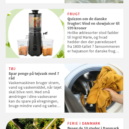
over, hvordan kaffekapslerne
skal sorteres
FRUGT
Quizzen om de danske
frugter: Vind en slowjuicer til
599 kroner
Hvilke æblesorter stod fadder
til Ingrid Marie, og hvad
hedder den der pæredessert
fra 1800-tallet ? Sensommeren
er højsæson for danske fruger,
og lige nu kan du stemme om
dine danske og lokale
favoritter. Det fejrer Samvirke
TØJ
med en quiz om alt det danske
Spar penge på tøjvask med 7
frugt, vi elsker. Konkurrencen
råd
slutter fredag d. 18. september
Vaskemaskinen bruger strøm,
2026
vand og vaskemiddel, når tøjet
skal blive rent. Med små
ændringer i dine vaskevaner
kan du spare på elregningen,
bruge mindre vand og sæbe
og forlænge vaskemaskinens
levetid. Samvirke har samlet 7
enkle råd til at spare penge på
FERIE I DANMARK
tøjvasken
Besøg de 10 steder i Danmark,