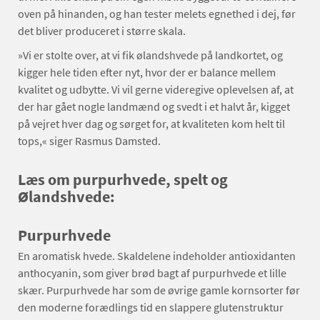
oven på hinanden, og han tester melets egnethed i dej, før
det bliver produceret i større skala.
»Vi er stolte over, at vi fik ølandshvede på landkortet, og
kigger hele tiden efter nyt, hvor der er balance mellem
kvalitet og udbytte. Vi vil gerne videregive oplevelsen af, at
der har gået nogle landmænd og svedt i et halvt år, kigget
på vejret hver dag og sørget for, at kvaliteten kom helt til
tops,« siger Rasmus Damsted.
Læs om purpurhvede, spelt og
Ølandshvede:
Purpurhvede
En aromatisk hvede. Skaldelene indeholder antioxidanten
anthocyanin, som giver brød bagt af purpurhvede et lille
skær. Purpurhvede har som de øvrige gamle kornsorter før
den moderne forædlings tid en slappere glutenstruktur