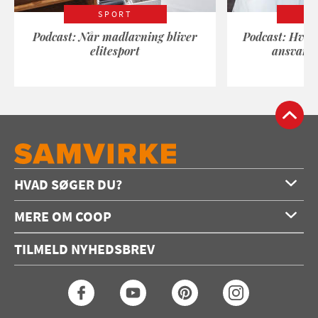
SPORT
Podcast: Når madlavning bliver
Podcast: Hvad
elitesport
ansvarli
HVAD SØGER DU?
Forside
MERE OM COOP
Opskrifter
Om os
Konkurrencer
TILMELD NYHEDSBREV
Annoncering
Podcast
Coop.dk
Video
Coop medlem
Arkiv
Seneste Samvirke-magasin