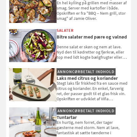
En hel kylling på grillen med masser af
smag. Server med kartofler i både.
Opskriften er fra "BBQ – Nem grill, stor
smag" af Jamie Oliver.
SALATER
Bitre salater med pære og valnød
Denne salat er skøn og nem at lave.
Nyd den til kødretter og fjerkræ, eller
top med lidt kogte bælgfrugter eller
en rest kylling, og nyd den som et let,
selvstændigt måltid. Opskriften er fra
ANNONCØRBETALT INDHOLD
Louisa Lorangs kogebog "Salat".
Laks med citrus og koriander
Stegt laks får friskhed fra en sauce med
citrus og koriander. En enkel, farverig
ret, der passer godt til et glas frisk vin.
Opskriften er udviklet af Viña
Esmeralda.
ANNONCØRBETALT INDHOLD
Tuntartar
En hurtig, nem forret, der tager
gæsterne med storm. Nem at lave,
fantastisk at sætte tænderne i