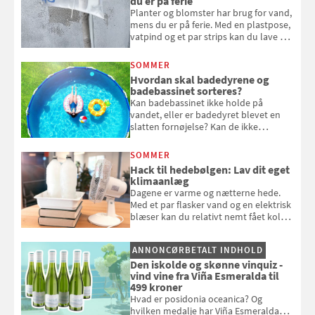
du er på ferie
Planter og blomster har brug for vand,
mens du er på ferie. Med en plastpose,
vatpind og et par strips kan du lave dit
eget vandingssystem, så du slipper for
at bede naboen om at vande eller
SOMMER
komme hjem til døde planter
Hvordan skal badedyrene og
badebassinet sorteres?
Kan badebassinet ikke holde på
vandet, eller er badedyret blevet en
slatten fornøjelse? Kan de ikke
repareres, skal du være særligt
opmærksom, når du smider
SOMMER
badebassinet eller et badedyr ud
Hack til hedebølgen: Lav dit eget
klimaanlæg
Dagene er varme og nætterne hede.
Med et par flasker vand og en elektrisk
blæser kan du relativt nemt fået koldt
pust, når der er varmt ude og inde. Klik
og se, hvordan du gør
ANNONCØRBETALT INDHOLD
Den iskolde og skønne vinquiz -
vind vine fra Viña Esmeralda til
499 kroner
Hvad er posidonia oceanica? Og
hvilken medalje har Viña Esmeralda