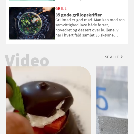
White fået ved Mundus vini i 2026? Gæt
med i Samvirkes skønne vinquiz, hvor
GRILL
du kan vinde 6 flasker vin fra Viña
35 gode grillopskrifter
Esmeralda. Konkurrencen slutter 1.
Grillmad er god mad. Man kan med ren
september 2026.
samvittighed lave både forret,
hovedret og dessert over kullene. Vi
har i hvert fald samlet 35 skønne
forslag til en sommeraften i grillens
tegn.
Video
SE ALLE