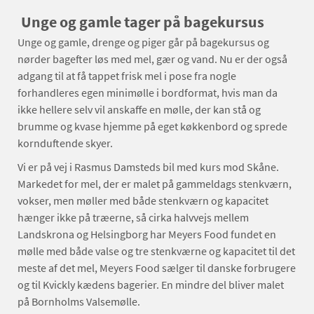
Unge og gamle tager på bagekursus
Unge og gamle, drenge og piger går på bagekursus og
nørder bagefter løs med mel, gær og vand. Nu er der også
adgang til at få tappet frisk mel i pose fra nogle
forhandleres egen minimølle i bordformat, hvis man da
ikke hellere selv vil anskaffe en mølle, der kan stå og
brumme og kvase hjemme på eget køkkenbord og sprede
kornduftende skyer.
Vi er på vej i Rasmus Damsteds bil med kurs mod Skåne.
Markedet for mel, der er malet på gammeldags stenkværn,
vokser, men møller med både stenkværn og kapacitet
hænger ikke på træerne, så cirka halvvejs mellem
Landskrona og Helsingborg har Meyers Food fundet en
mølle med både valse og tre stenkværne og kapacitet til det
meste af det mel, Meyers Food sælger til danske forbrugere
og til Kvickly kædens bagerier. En mindre del bliver malet
på Bornholms Valsemølle.