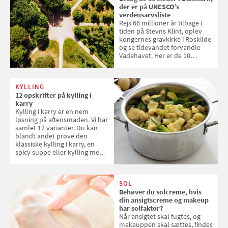
der er på UNESCO’s
verdensarvsliste
Rejs 66 millioner år tilbage i
tiden på Stevns Klint, oplev
kongernes gravkirke i Roskilde
og se tidevandet forvandle
Vadehavet. Her er de 10
danske steder på UNESCO's
verdensarvsliste
KYLLING
12 opskrifter på kylling i
karry
Kylling i karry er en nem
løsning på aftensmaden. Vi har
samlet 12 varianter. Du kan
blandt andet prøve den
klassiske kylling i karry, en
spicy suppe eller kylling med
kokosris. Velbekomme!
SOL
Behøver du solcreme, hvis
din ansigtscreme og makeup
har solfaktor?
Når ansigtet skal fugtes, og
makeuppen skal sættes, findes