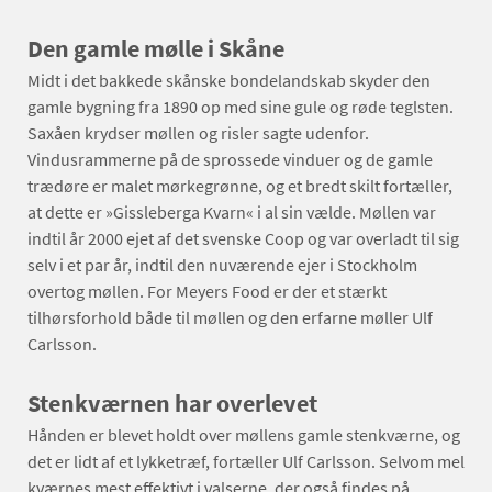
Den gamle mølle i Skåne
Midt i det bakkede skånske bondelandskab skyder den
gamle bygning fra 1890 op med sine gule og røde teglsten.
Saxåen krydser møllen og risler sagte udenfor.
Vindusrammerne på de sprossede vinduer og de gamle
trædøre er malet mørkegrønne, og et bredt skilt fortæller,
at dette er »Gissleberga Kvarn« i al sin vælde. Møllen var
indtil år 2000 ejet af det svenske Coop og var overladt til sig
selv i et par år, indtil den nuværende ejer i Stockholm
overtog møllen. For Meyers Food er der et stærkt
tilhørsforhold både til møllen og den erfarne møller Ulf
Carlsson.
Stenkværnen har overlevet
Hånden er blevet holdt over møllens gamle stenkværne, og
det er lidt af et lykketræf, fortæller Ulf Carlsson. Selvom mel
kværnes mest effektivt i valserne, der også findes på