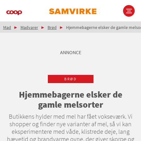
Gå
til
hovedindhold
Brødkrumme
Main
Mad
Madvarer
Brød
Hjemmebagerne elsker de gamle melsor
navigation
ANNONCE
BRØD
Hjemmebagerne elsker de
gamle melsorter
Butikkens hylder med mel har fået vokseværk. Vi
shopper og finder nye varianter af mel, så vi kan
eksperimentere med våde, klistrede deje, lang
hævetid og brandvarme ovne, der giver skorpe og