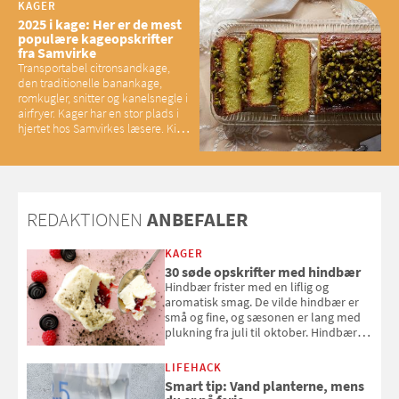
KAGER
2025 i kage: Her er de mest
populære kageopskrifter
fra Samvirke
Transportabel citronsandkage,
den traditionelle banankage,
romkugler, snitter og kanelsnegle i
airfryer. Kager har en stor plads i
hjertet hos Samvirkes læsere. Kig
med og se alle favoritterne fra
2025
REDAKTIONEN
ANBEFALER
KAGER
30 søde opskrifter med hindbær
Hindbær frister med en liflig og
aromatisk smag. De vilde hindbær er
små og fine, og sæsonen er lang med
plukning fra juli til oktober. Hindbær
kan spises direkte fra busken, eller du
kan bruge dine hindbær i alt fra
LIFEHACK
bagværk og salater til is og syltning.
Smart tip: Vand planterne, mens