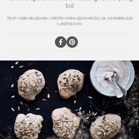
bid
TEKST:
INGER ABILDGAARD
|
KRESTEN WORM-LEONHARD OG
|
04. NOVEMBER 2016
|
LÆSETID:
6
MIN.