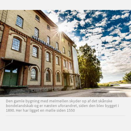
Den gamle bygning med melmøllen skyder op af det skånske
bondelandskab og er næsten uforandret, siden den blev bygget i
1890. Her har ligget en mølle siden 1550