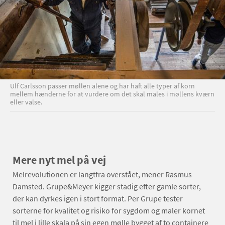
Ulf Carlsson passer møllen alene og har haft alle typer af korn
mellem hænderne for at vurdere om det skal males i møllens kværn
eller valse.
Mere nyt mel på vej
Melrevolutionen er langtfra overstået, mener Rasmus
Damsted. Grupe&Meyer kigger stadig efter gamle sorter,
der kan dyrkes igen i stort format. Per Grupe tester
sorterne for kvalitet og risiko for sygdom og maler kornet
til mel i lille skala på sin egen mølle bygget af to containere