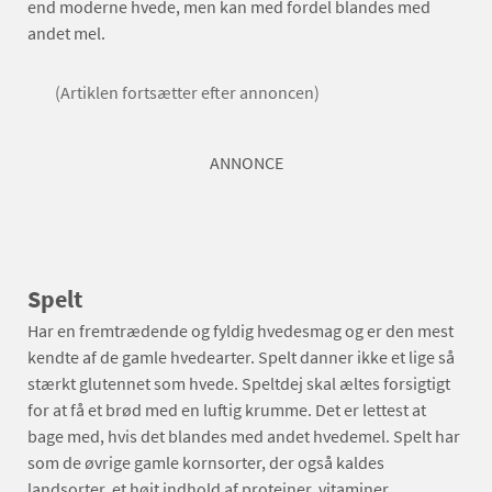
end moderne hvede, men kan med fordel blandes med
andet mel.
(Artiklen fortsætter efter annoncen)
ANNONCE
Spelt
Har en fremtrædende og fyldig hvedesmag og er den mest
kendte af de gamle hvedearter. Spelt danner ikke et lige så
stærkt glutennet som hvede. Speltdej skal æltes forsigtigt
for at få et brød med en luftig krumme. Det er lettest at
bage med, hvis det blandes med andet hvedemel. Spelt har
som de øvrige gamle kornsorter, der også kaldes
landsorter, et højt indhold af proteiner, vitaminer,