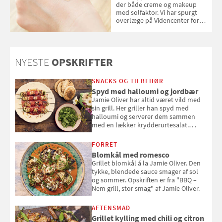
der både creme og makeup
med solfaktor. Vi har spurgt
overlæge på Videncenter for
Hudkræft, Stine Regin Wiegell,
om ansigtscreme og makeup
med SPF kan erstatte
solcreme, når man bevæger
NYESTE
OPSKRIFTER
sig ud i solen
SNACKS OG TILBEHØR
Spyd med halloumi og jordbær
Jamie Oliver har altid været vild med
sin grill. Her griller han spyd med
halloumi og serverer dem sammen
med en lækker krydderurtesalat.
Opskriften er fra “BBQ – Nem grill, stor
smag" af Jamie Oliver.
FORRET
Blomkål med romesco
Grillet blomkål á la Jamie Oliver. Den
tykke, blendede sauce smager af sol
og sommer. Opskriften er fra "BBQ –
Nem grill, stor smag" af Jamie Oliver.
AFTENSMAD
Grillet kylling med chili og citron