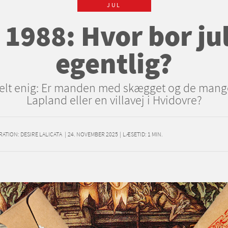
JUL
 1988: Hvor bor j
egentlig?
helt enig: Er manden med skægget og de mange
Lapland eller en villavej i Hvidovre?
RATION: DESIRE LALICATA
|
24. NOVEMBER 2025
|
LÆSETID:
1
MIN.