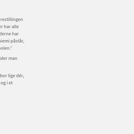
estillingen
r har alle
derne har
iemi påstår,
polen.”
older man
bor lige dér,
og i et