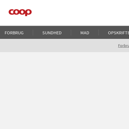
Gå
til
hovedindhold
Main
FORBRUG
SUNDHED
MAD
OPSKRIFT
navigation
Brødkrumme
Forbr