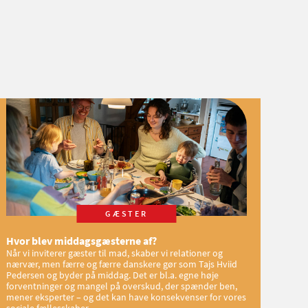
GÆSTER
Hvor blev middagsgæsterne af?
Når vi inviterer gæster til mad, skaber vi relationer og
nærvær, men færre og færre danskere gør som Tajs Hviid
Pedersen og byder på middag. Det er bl.a. egne høje
forventninger og mangel på overskud, der spænder ben,
mener eksperter – og det kan have konsekvenser for vores
sociale fællesskaber