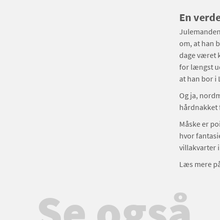
En verd
Julemanden 
om, at han b
dage været 
for længst u
at han bor i
Og ja, nordm
hårdnakket f
Måske er poi
hvor fantasi
villakvarter 
Læs mere p
Se også