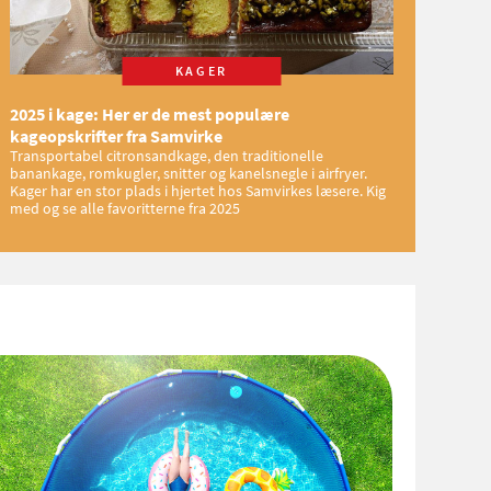
KAGER
2025 i kage: Her er de mest populære
kageopskrifter fra Samvirke
Transportabel citronsandkage, den traditionelle
banankage, romkugler, snitter og kanelsnegle i airfryer.
Kager har en stor plads i hjertet hos Samvirkes læsere. Kig
med og se alle favoritterne fra 2025