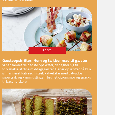
FEST
Gæsteopskrifter: Nem og lækker mad til gæster
Vi har samlet de bedste opskrifter, der egner sig til
forkælelse af dine middagsgæster. Her er opskrifter på bl.a.
ølmarineret kalveschnitzel, kalvetatar med calvados,
snowcrab og kammuslinger i brunet citronsmør og snacks
til baconelskere