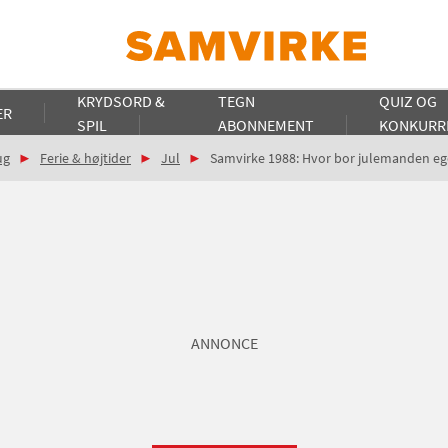
KRYDSORD &
TEGN
QUIZ OG
ER
SPIL
ABONNEMENT
KONKURR
ug
Ferie & højtider
Jul
Samvirke 1988: Hvor bor julemanden ege
ANNONCE