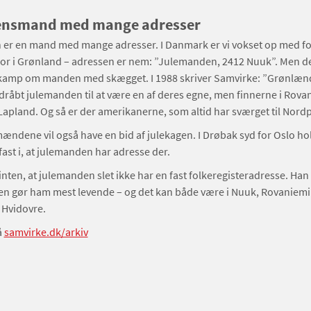
ensmand med mange adresser
er en mand med mange adresser. I Danmark er vi vokset op med for
or i Grønland – adressen er nem: ”Julemanden, 2412 Nuuk”. Men de
kamp om manden med skægget. I 1988 skriver Samvirke: ”Grønlæn
dråbt julemanden til at være en af deres egne, men finnerne i Rovan
 Lapland. Og så er der amerikanerne, som altid har sværget til Nord
ændene vil også have en bid af julekagen. I Drøbak syd for Oslo h
ast i, at julemanden har adresse der.
nten, at julemanden slet ikke har en fast folkeregisteradresse. Han 
en gør ham mest levende – og det kan både være i Nuuk, Rovaniemi 
i Hvidovre.
å
samvirke.dk/arkiv