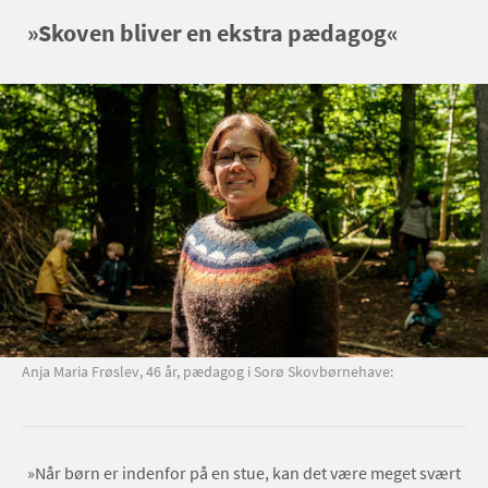
»Skoven bliver en ekstra pædagog«
Anja Maria Frøslev, 46 år, pædagog i Sorø Skovbørnehave:
»Når børn er indenfor på en stue, kan det være meget svært