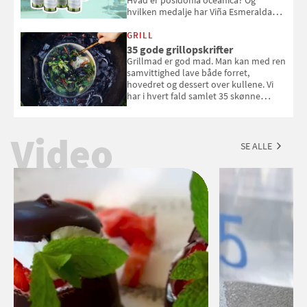
hvilken medalje har Viña Esmeralda
White fået ved Mundus vini i 2026? Gæt
med i Samvirkes skønne vinquiz, hvor
GRILL
du kan vinde 6 flasker vin fra Viña
35 gode grillopskrifter
Esmeralda. Konkurrencen slutter 1.
Grillmad er god mad. Man kan med ren
september 2026.
samvittighed lave både forret,
hovedret og dessert over kullene. Vi
har i hvert fald samlet 35 skønne
forslag til en sommeraften i grillens
tegn.
Video
SE ALLE