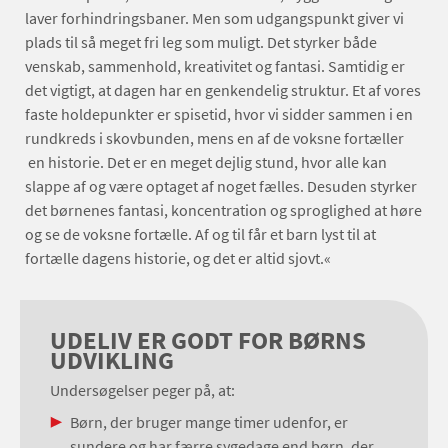
laver forhindringsbaner. Men som udgangspunkt giver vi
plads til så meget fri leg som muligt. Det styrker både
venskab, sammenhold, kreativitet og fantasi. Samtidig er
det vigtigt, at dagen har en genkendelig struktur. Et af vores
faste holdepunkter er spisetid, hvor vi sidder sammen i en
rundkreds i skovbunden, mens en af de voksne fortæller
en historie. Det er en meget dejlig stund, hvor alle kan
slappe af og være optaget af noget fælles. Desuden styrker
det børnenes fantasi, koncentration og sproglighed at høre
og se de voksne fortælle. Af og til får et barn lyst til at
fortælle dagens historie, og det er altid sjovt.«
UDELIV ER GODT FOR BØRNS
UDVIKLING
Undersøgelser peger på, at:
Børn, der bruger mange timer udenfor, er
sundere og har færre sygedage end børn, der