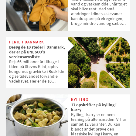
vand og vaskemiddel, når tøjet
skal blive rent. Med små
ændringer i dine vaskevaner
kan du spare på elregningen,
bruge mindre vand og sæbe
og forlænge vaskemaskinens
levetid. Samvirke har samlet 7
enkle råd til at spare penge på
FERIE I DANMARK
tøjvasken
Besøg de 10 steder i Danmark,
der er på UNESCO’s
verdensarvsliste
Rejs 66 millioner år tilbage i
tiden på Stevns Klint, oplev
kongernes gravkirke i Roskilde
og se tidevandet forvandle
Vadehavet. Her er de 10
danske steder på UNESCO's
verdensarvsliste
KYLLING
12 opskrifter på kylling i
karry
Kylling i karry er en nem
løsning på aftensmaden. Vi har
samlet 12 varianter. Du kan
blandt andet prøve den
klassiske kylling i karry, en