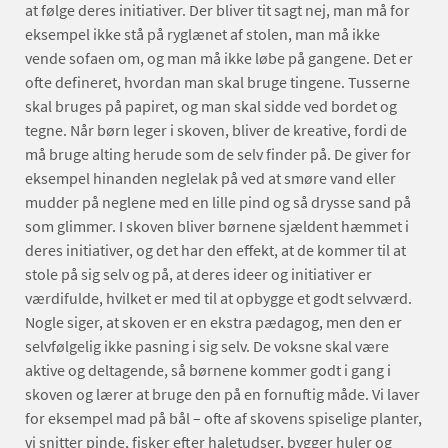
at følge deres initiativer. Der bliver tit sagt nej, man må for
eksempel ikke stå på ryglænet af stolen, man må ikke
vende sofaen om, og man må ikke løbe på gangene. Det er
ofte defineret, hvordan man skal bruge tingene. Tusserne
skal bruges på papiret, og man skal sidde ved bordet og
tegne. Når børn leger i skoven, bliver de kreative, fordi de
må bruge alting herude som de selv finder på. De giver for
eksempel hinanden neglelak på ved at smøre vand eller
mudder på neglene med en lille pind og så drysse sand på
som glimmer. I skoven bliver børnene sjældent hæmmet i
deres initiativer, og det har den effekt, at de kommer til at
stole på sig selv og på, at deres ideer og initiativer er
værdifulde, hvilket er med til at opbygge et godt selvværd.
Nogle siger, at skoven er en ekstra pædagog, men den er
selvfølgelig ikke pasning i sig selv. De voksne skal være
aktive og deltagende, så børnene kommer godt i gang i
skoven og lærer at bruge den på en fornuftig måde. Vi laver
for eksempel mad på bål – ofte af skovens spiselige planter,
vi snitter pinde, fisker efter haletudser, bygger huler og