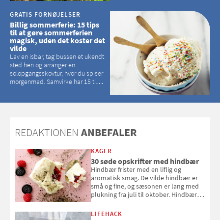
GRATIS FORNØJELSER
Billig sommerferie: 15 tips
til at gøre sommerferien
magisk, uden det koster det
vilde
Lav en isbar, tag bussen et ukendt
sted hen og arranger en
solopgangsskovtur, hvor du spiser
morgenmad. Samvirke har 15 tips
til, hvordan du kan have en
magisk ferie, uden at det koster
dig det vilde
REDAKTIONEN
ANBEFALER
KAGER
30 søde opskrifter med hindbær
Hindbær frister med en liflig og
aromatisk smag. De vilde hindbær er
små og fine, og sæsonen er lang med
plukning fra juli til oktober. Hindbær
kan spises direkte fra busken, eller du
kan bruge dine hindbær i alt fra
LIFEHACK
bagværk og salater til is og syltning.