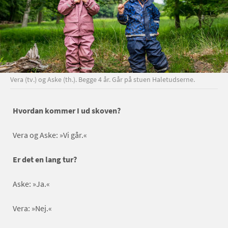
Vera (tv.) og Aske (th.). Begge 4 år. Går på stuen Haletudserne.
Hvordan kommer I ud skoven?
Vera og Aske: »Vi går.«
Er det en lang tur?
Aske: »Ja.«
Vera: »Nej.«