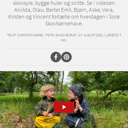
skovsyre, bygge huler og snitte. Se i videoen
Alvilda, Olau, Bertel Emil, Bjørn, Aske, Vera,
Kirsten og Vincent fortælle om hverdagen i Sorø
Skovbørnehave.
TEKST:
CHRISTIAN GARDE
|
FOTO: DAVID NEJRUP
|
17. AUGUST 2022
|
LÆSETID:
7
MIN.