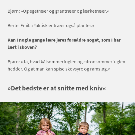
Bjørn: »Og egetræer og grantræer og lærketræer.«
Bertel Emil: »Faktisk er træer også planter.«
Kan I nogle gange lære jeres forældre noget, som I har
lært i skoven?
Bjørn: »Ja, hvad kålsommerfuglen og citronsommerfuglen
hedder. Og at man kan spise skovsyre og ramsløg.«
»Det bedste er at snitte med kniv«