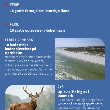
FERIE
15 gratis fornøjelser i Nordsjælland
FERIE
16 gratis oplevelser i København
FERIE I DANMARK
10 fantastiske
badeoplevelser på
Bornholm
Bornholm er fyldt med fantastiske
strande. Hop en tur i vandet,
solbad på klipperne eller nyd en is
med udsigt over vandet. Samvirke
giver dig 10 bud på strande, du
kan besøge på Bornholm
DYR
Oplev »The big 5« i
Danmark
Du behøver ikke rejse langt for at
komme på safari og spotte store,
sjældne dyr. Naturstyrelsen har