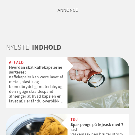
ANNONCE
NYESTE
INDHOLD
AFFALD
Hvordan skal kaffekapslerne
sorteres?
Kaffekapsler kan være lavet af
metal, plastik og
bionedbrydeligt materiale, og
den rigtige skraldespand
afhænger af, hvad kapslen er
lavet af. Her får du overblikket
over, hvordan kaffekapslerne
skal sorteres
TØJ
Spar penge på tøjvask med 7
råd
Vaskemaskinen bruger strøm,