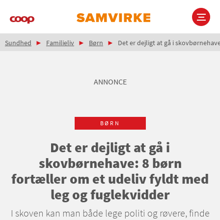
Gå
til
hovedindhold
Brødkrumme
Main
Sundhed
Familieliv
Børn
Det er dejligt at gå i skovbørnehav
navigation
ANNONCE
BØRN
Det er dejligt at gå i
skovbørnehave: 8 børn
fortæller om et udeliv fyldt med
leg og fuglekvidder
I skoven kan man både lege politi og røvere, finde