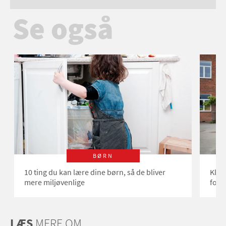
Se også
BØRN
10 ting du kan lære dine børn, så de bliver
Klar,
mere miljøvenlige
fortæ
LÆS
MERE OM