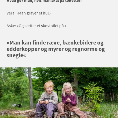
Hvad gør man, hvis man skal på toilettet?
Vera: »Man graver et hul.«
Aske: »Og sætter et skovtoilet på.«
»Man kan finde ræve, bænkebidere og
edderkopper og myrer og regnorme og
snegle«