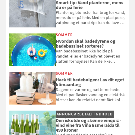
Smart tip: Vand planterne, mens
du er på ferie
Planter og blomster har brug for vand,
mens du er på ferie. Med en plastpose,
vatpind og et par strips kan du lave dit
eget vandingssystem, så du slipper for
at bede naboen om at vande eller
SOMMER
komme hjem til døde planter
Hvordan skal badedyrene og
badebassinet sorteres?
Kan badebassinet ikke holde på
vandet, eller er badedyret blevet en
slatten fornøjelse? Kan de ikke
repareres, skal du være særligt
opmærksom, når du smider
SOMMER
badebassinet eller et badedyr ud
Hack til hedebølgen: Lav dit eget
klimaanlæg
Dagene er varme og nætterne hede.
Med et par flasker vand og en elektrisk
blæser kan du relativt nemt fået koldt
pust, når der er varmt ude og inde. Klik
og se, hvordan du gør
ANNONCØRBETALT INDHOLD
Den iskolde og skønne vinquiz -
vind vine fra Viña Esmeralda til
499 kroner
Hvad er posidonia oceanica? Og