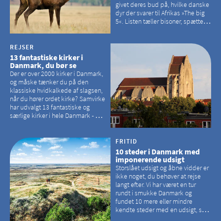
givet deres bud på, hvilke danske
dyr der svarer til Afrikas »The big
5«. Listen tæller bisoner, spættede
sæler, vilde heste, krondyr og
havørne.
REJSER
13 fantastiske kirker i
Danmark, du bør se
Der er over 2000 kirker i Danmark,
og måske tænker du på den
klassiske hvidkalkede af slagsen,
når du hører ordet kirke? Samvirke
har udvalgt 13 fantastiske og
særlige kirker i hele Danmark - og
der er langt mellem den klassiske,
hvidkalkede kirke. Se et bud på,
hvilke kirker, der er en omvej værd
FRITID
10 steder i Danmark med
imponerende udsigt
Storslået udsigt og åbne vidder er
ikke noget, du behøver at rejse
langt efter. Vi har været en tur
rundt i smukke Danmark og
fundet 10 mere eller mindre
kendte steder med en udsigt, som
kan tage pusten fra de fleste