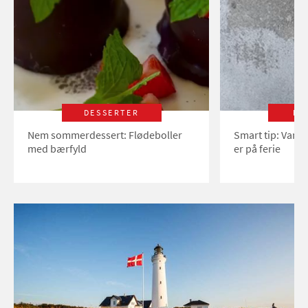
DESSERTER
LI
Nem sommerdessert: Flødeboller
Smart tip: Vand
med bærfyld
er på ferie