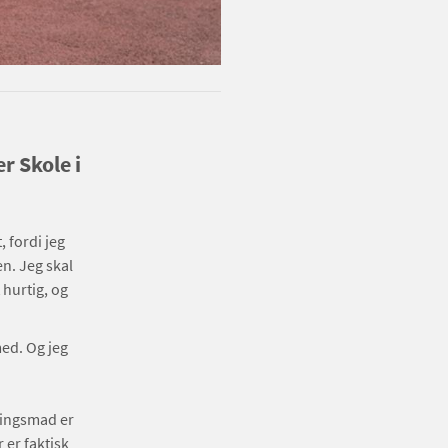
r Skole i
 fordi jeg
en. Jeg skal
 hurtig, og
med. Og jeg
lingsmad er
er faktisk