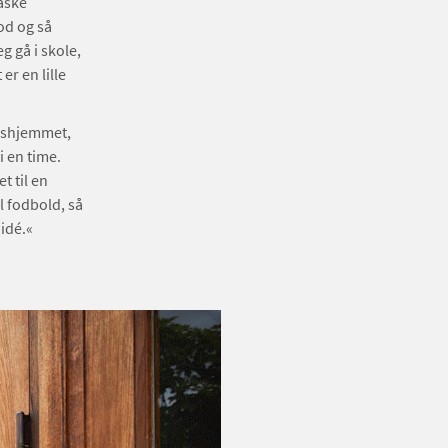
åske
od og så
 gå i skole,
er en lille
tidshjemmet,
i en time.
t til en
il fodbold, så
idé.«