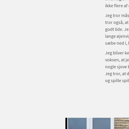
ikke flere a
Jeg tror måsk
tror også, a
godt lide. Je
lange øjenvi
sæbe ned i, 
Jeg bliver ke
voksen, at je
nogle sjove k
Jeg tror, at 
og spille spi