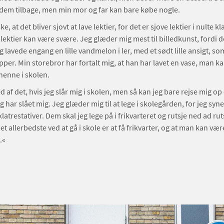
f dem tilbage, men min mor og far kan bare købe nogle.
e, at det bliver sjovt at lave lektier, for det er sjove lektier i nulte k
t lektier kan være svære. Jeg glæder mig mest til billedkunst, fordi d
g lavede engang en lille vandmelon i ler, med et sødt lille ansigt, so
pper. Min storebror har fortalt mig, at han har lavet en vase, man k
henne i skolen.
d af det, hvis jeg slår mig i skolen, men så kan jeg bare rejse mig op 
g har slået mig. Jeg glæder mig til at lege i skolegården, for jeg syne
latrestativer. Dem skal jeg lege på i frikvarteret og rutsje ned ad ru
det allerbedste ved at gå i skole er at få frikvarter, og at man kan væ
l.«