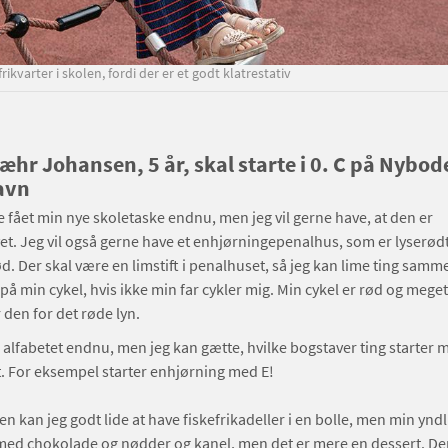
ikvarter i skolen, fordi der er et godt klatrestativ
æhr Johansen, 5 år, skal starte i 0. C på Nybode
avn
e fået min nye skoletaske endnu, men jeg vil gerne have, at den er
t. Jeg vil også gerne have et enhjørningepenalhus, som er lyserødt,
ød. Der skal være en limstift i penalhuset, så jeg kan lime ting samm
 på min cykel, hvis ikke min far cykler mig. Min cykel er rød og meget
 den for det røde lyn.
 alfabetet endnu, men jeg kan gætte, hvilke bogstaver ting starter 
et. For eksempel starter enhjørning med E!
 kan jeg godt lide at have fiskefrikadeller i en bolle, men min ynd
ed chokolade og nødder og kanel, men det er mere en dessert. Der 