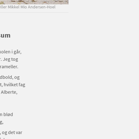
rtæller Mikkel Mio Andersen-Hoel
usum
olen i går,
. Jeg tog
rameller.
odbold, og
, hvilket fag
 Alberte,
en blød
ig,
 og det var