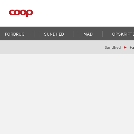
Gå
til
hovedindhold
Main
FORBRUG
SUNDHED
MAD
OPSKRIFT
navigation
Brødkrumme
Sundhed
Fa