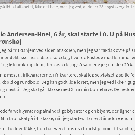
så lidt af alfabetet, ikke det hele, men jeg ved, at der er 28 bogstaver,« fo
io Andersen-Hoel, 6 år, skal starte i 0. U på H
Brønshøj
jeg på fritidshjem ved siden af skolen, men jeg var faktisk ovre på sk
r niendeklassernes sidste skoledag, hvor de kastede med karameller
f og løb omkring dem, der kastede, og så samlede jeg næsten 20 ka
g mest til frikvartererne. I frikvarteret skal jeg selvfølgelig spille f
tikbold og rundbold. Jeg kan godt lide idræt, men jeg ved ikke rigtigt
ig mest til. Jeg skal gå i klasse med 3 fra min børnehave. De hedder
len.
rede farveblyanter og almindelige blyanter og en blyant, der ligner 
in bror skal gå i 4. klasse, når jeg starter. Han er 3 år ældre end m
rer hedder Rikke, hun har været hos os i fritidshjemmet til samling,