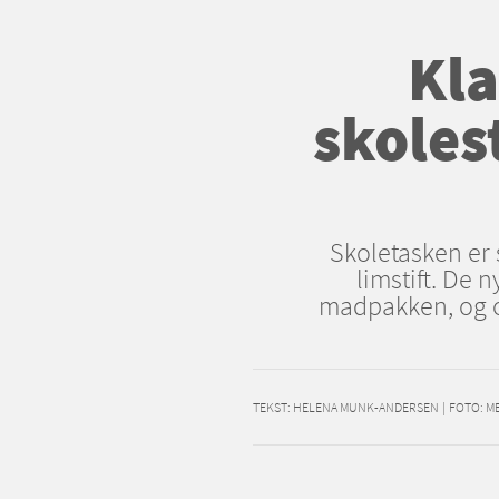
Kla
skoles
Skoletasken er 
limstift. De 
madpakken, og o
TEKST:
HELENA MUNK-ANDERSEN
|
FOTO: M