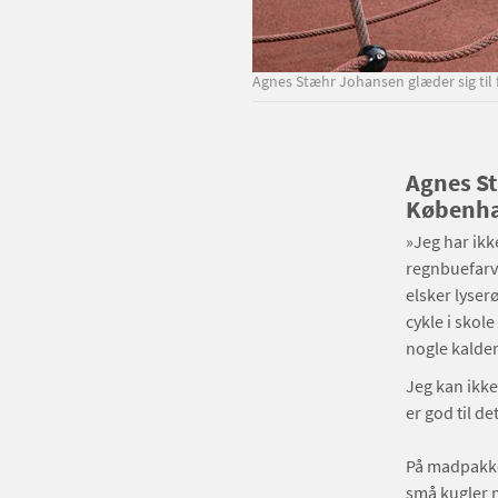
Agnes Stæhr Johansen glæder sig til fr
Agnes St
Københ
»Jeg har ikk
regnbuefarve
elsker lyser
cykle i skole
nogle kalder
Jeg kan ikke
er god til d
På madpakken
små kugler m