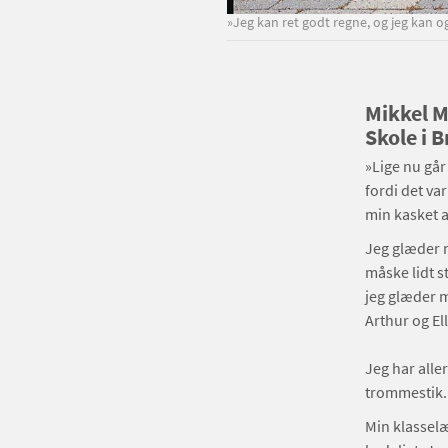
»Jeg kan ret godt regne, og jeg kan og
Mikkel M
Skole i 
»Lige nu går 
fordi det va
min kasket a
Jeg glæder mi
måske lidt s
jeg glæder m
Arthur og El
Jeg har alle
trommestik. M
Min klasselæ