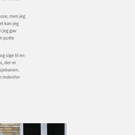
lasse, men jeg
et kan jeg
m jeg gav
an putte
og sige til en
s, der er
tsjebanen.
re indenfor