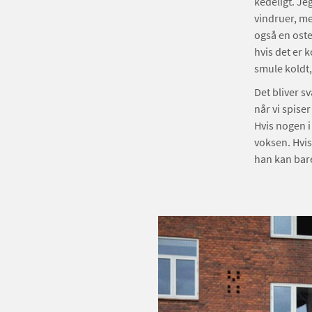
kedeligt. J
vindruer, me
også en oste
hvis det er k
smule koldt,
Det bliver sv
når vi spiser
Hvis nogen i 
voksen. Hvis 
han kan bare