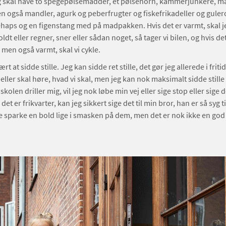
eg skal have to spegepølsemadder, et pølsehorn, kammerjunkere, m
n også mandler, agurk og peberfrugter og fiskefrikadeller og guler
haps og en figenstang med på madpakken. Hvis det er varmt, skal jeg
oldt eller regner, sner eller sådan noget, så tager vi bilen, og hvis det 
 men også varmt, skal vi cykle.
ært at sidde stille. Jeg kan sidde ret stille, det gør jeg allerede i fri
 eller skal høre, hvad vi skal, men jeg kan nok maksimalt sidde stille 
skolen driller mig, vil jeg nok løbe min vej eller sige stop eller sige de
det er frikvarter, kan jeg sikkert sige det til min bror, han er så syg t
 sparke en bold lige i smasken på dem, men det er nok ikke en god 