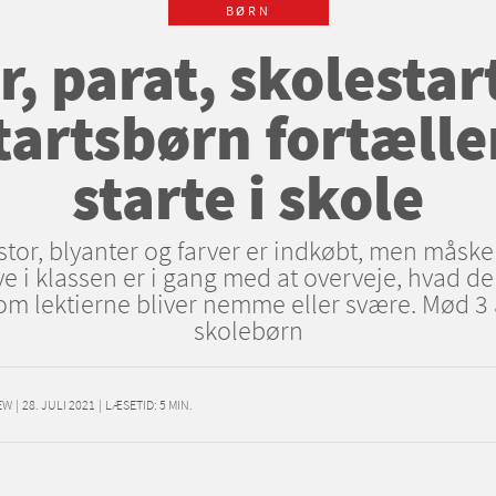
BØRN
r, parat, skolestart
tartsbørn fortælle
starte i skole
stor, blyanter og farver er indkøbt, men måsk
nye i klassen er i gang med at overveje, hvad d
m lektierne bliver nemme eller svære. Mød 
skolebørn
EW
|
28. JULI 2021
|
LÆSETID:
5
MIN.