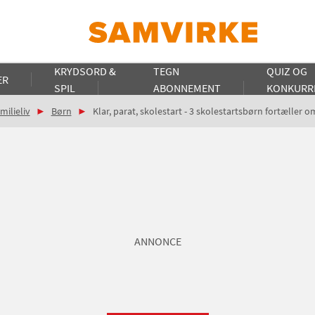
KRYDSORD &
TEGN
QUIZ OG
ER
SPIL
ABONNEMENT
KONKURR
milieliv
Børn
Klar, parat, skolestart - 3 skolestartsbørn fortæller om
ANNONCE