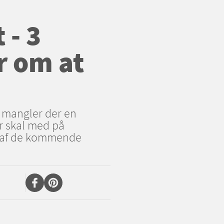
 - 3
r om at
e mangler der en
er skal med på
3 af de kommende