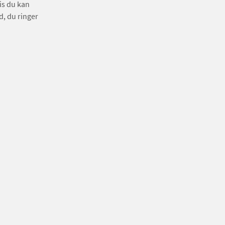
is du kan
, du ringer