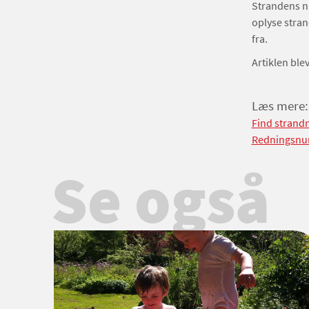
Strandens nu
oplyse stran
fra.
Artiklen ble
Læs mere:
Find strand
Redningsnum
Se også