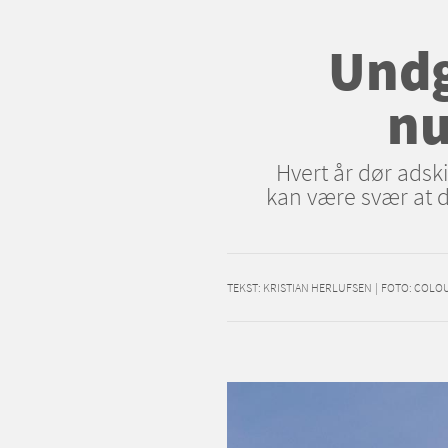
Undg
nu
Hvert år dør adsk
kan være svær at d
TEKST:
KRISTIAN HERLUFSEN
|
FOTO: COLO