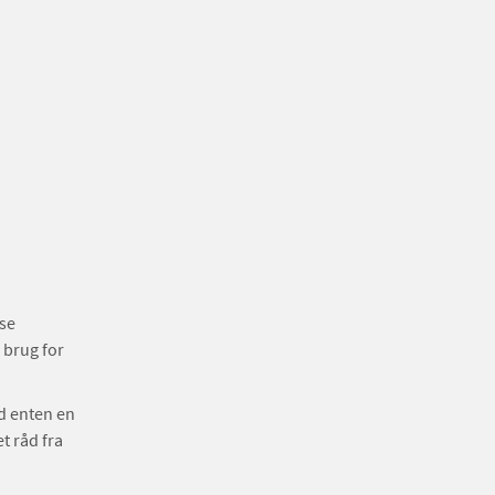
 se
 brug for
d enten en
t råd fra