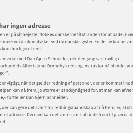
har ingen adresse
 er på sit højeste, flokkes danskerne til stranden for at bade. Hver
ennesker i drukneulykker ved de danske kyster. En del liv kunne væ
n kom hurtigere frem.
 Samvirke med Dan Gjern Schneider, der dengang var frivillig i
orbundets Albertslund-Brøndby kreds og instruktør på blandet and
ger".
 er vigtigt, når det gælder redning af personer, der er kommet i nød 
ælpen kan nå frem, jo større er sandsynlighed for, at man kan afvæ
e,« fortæller Dan Gjern Schneider.
g, der kan gøre det svært for redningsmandskab at nå frem, er, at st
eret adresse. Dermed kan det være svært at finde frem til præcist d
ket.