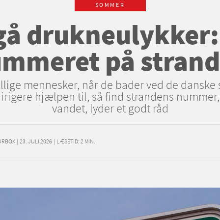
SOMMER
å drukneulykker:
mmeret på stran
illige mennesker, når de bader ved de danske 
irigere hjælpen til, så find strandens nummer, 
vandet, lyder et godt råd
URBOX
|
23. JULI 2026
|
LÆSETID:
2
MIN.