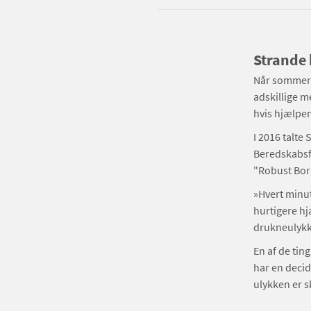
Strande 
Når sommeren
adskillige m
hvis hjælpe
I 2016 talte
Beredskabsf
"Robust Bor
»Hvert minut
hurtigere hj
drukneulykk
En af de tin
har en decid
ulykken er s