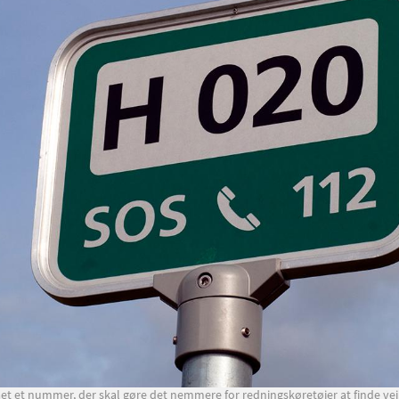
et et nummer, der skal gøre det nemmere for redningskøretøjer at finde vej