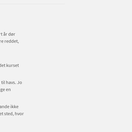
t år dør
re reddet,
et kurset
til havs. Jo
rge en
rande ikke
et sted, hvor