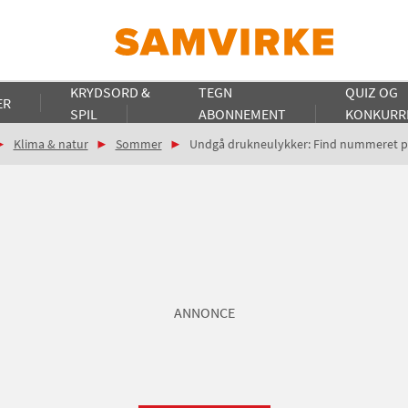
KRYDSORD &
TEGN
QUIZ OG
ER
SPIL
ABONNEMENT
KONKURR
Klima & natur
Sommer
Undgå drukneulykker: Find nummeret p
ANNONCE