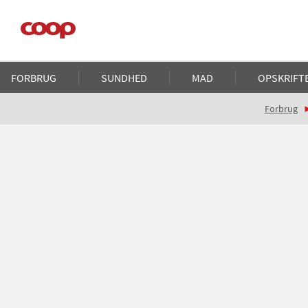
Gå
til
hovedindhold
Main
FORBRUG
SUNDHED
MAD
OPSKRIFT
navigation
Brødkrumme
Forbrug