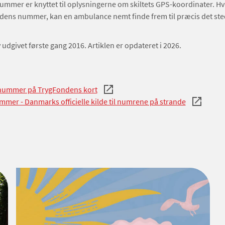
mmer er knyttet til oplysningerne om skiltets GPS-koordinater. Hv
dens nummer, kan en ambulance nemt finde frem til præcis det sted
v udgivet første gang 2016. Artiklen er opdateret i 2026.
nummer på TrygFondens kort
mer - Danmarks officielle kilde til numrene på strande