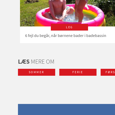
LEG
6 fejl du begår, når børnene bader i badebassin
LÆS
MERE OM
SOMMER
FERIE
FØR