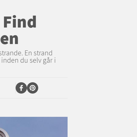
 Find
den
strande. En strand
inden du selv går i