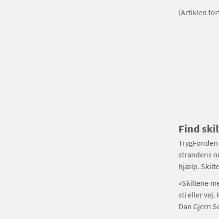
(Artiklen fo
Find sk
TrygFonden h
strandens n
hjælp. Skilte
»Skiltene m
sti eller vej
Dan Gjern S