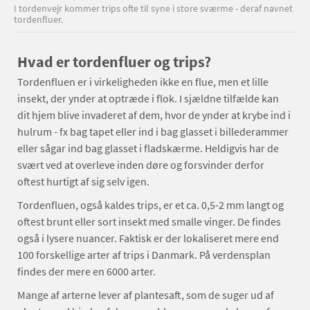
I tordenvejr kommer trips ofte til syne i store sværme - deraf navnet
tordenfluer.
Hvad er tordenfluer og trips?
Tordenfluen er i virkeligheden ikke en flue, men et lille
insekt, der ynder at optræde i flok. I sjældne tilfælde kan
dit hjem blive invaderet af dem, hvor de ynder at krybe ind i
hulrum - fx bag tapet eller ind i bag glasset i billederammer
eller sågar ind bag glasset i fladskærme. Heldigvis har de
svært ved at overleve inden døre og forsvinder derfor
oftest hurtigt af sig selv igen.
Tordenfluen, også kaldes trips, er et ca. 0,5-2 mm langt og
oftest brunt eller sort insekt med smalle vinger. De findes
også i lysere nuancer. Faktisk er der lokaliseret mere end
100 forskellige arter af trips i Danmark. På verdensplan
findes der mere en 6000 arter.
Mange af arterne lever af plantesaft, som de suger ud af