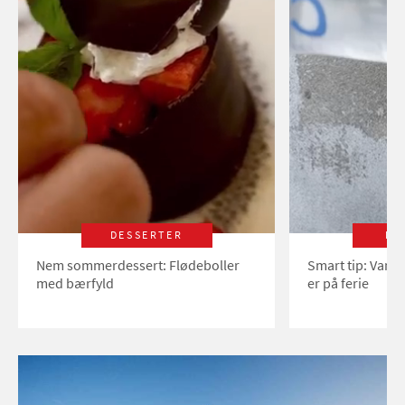
DESSERTER
LI
Nem sommerdessert: Flødeboller
Smart tip: Vand
med bærfyld
er på ferie