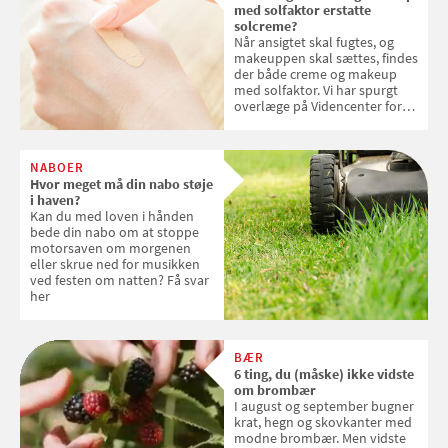
med solfaktor erstatte
solcreme?
Når ansigtet skal fugtes, og
makeuppen skal sættes, findes
der både creme og makeup
med solfaktor. Vi har spurgt
overlæge på Videncenter for
Hudkræft, Stine Regin Wiegell,
om ansigtscreme og makeup
med SPF kan erstatte
NABOER
solcreme, når man bevæger
Hvor meget må din nabo støje
sig ud i solen
i haven?
Kan du med loven i hånden
bede din nabo om at stoppe
motorsaven om morgenen
eller skrue ned for musikken
ved festen om natten? Få svar
her
BÆR
6 ting, du (måske) ikke vidste
om brombær
I august og september bugner
krat, hegn og skovkanter med
modne brombær. Men vidste