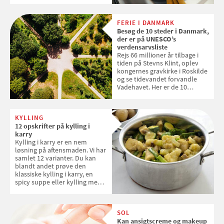
levetid. Samvirke har samlet 7
enkle råd til at spare penge på
FERIE I DANMARK
tøjvasken
Besøg de 10 steder i Danmark,
der er på UNESCO’s
verdensarvsliste
Rejs 66 millioner år tilbage i
tiden på Stevns Klint, oplev
kongernes gravkirke i Roskilde
og se tidevandet forvandle
Vadehavet. Her er de 10
danske steder på UNESCO's
verdensarvsliste
KYLLING
12 opskrifter på kylling i
karry
Kylling i karry er en nem
løsning på aftensmaden. Vi har
samlet 12 varianter. Du kan
blandt andet prøve den
klassiske kylling i karry, en
spicy suppe eller kylling med
kokosris. Velbekomme!
SOL
Kan ansigtscreme og makeup