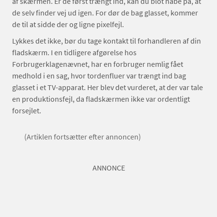
af skærmen. Er de først trængt ind, kan du blot håbe på, at
de selv finder vej ud igen. For dør de bag glasset, kommer
de til at sidde der og ligne pixelfejl.
Lykkes det ikke, bør du tage kontakt til forhandleren af din
fladskærm. I en tidligere afgørelse hos
Forbrugerklagenævnet, har en forbruger nemlig fået
medhold i en sag, hvor tordenfluer var trængt ind bag
glasset i et TV-apparat. Her blev det vurderet, at der var tale
en produktionsfejl, da fladskærmen ikke var ordentligt
forsejlet.
(Artiklen fortsætter efter annoncen)
ANNONCE