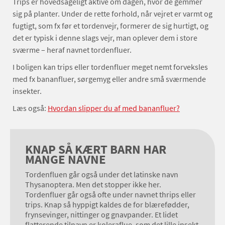
Trips er hovedsageligt aktive om dagen, hvor de gemmer
sig på planter. Under de rette forhold, når vejret er varmt og
fugtigt, som fx før et tordenvejr, formerer de sig hurtigt, og
det er typisk i denne slags vejr, man oplever dem i store
sværme – heraf navnet tordenfluer.
I boligen kan trips eller tordenfluer meget nemt forveksles
med fx bananfluer, sørgemyg eller andre små sværmende
insekter.
Læs også:
Hvordan slipper du af med bananfluer?
KNAP SÅ KÆRT BARN HAR
MANGE NAVNE
Tordenfluen går også under det latinske navn
Thysanoptera. Men det stopper ikke her.
Tordenfluer går også ofte under navnet thrips eller
trips. Knap så hyppigt kaldes de for blærefødder,
frynsevinger, nittinger og gnavpander. Et lidet
flatterende tilnavn er koleraflue, som det lille insekt