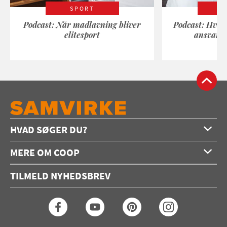
SPORT
Podcast: Når madlavning bliver
Podcast: Hvad
elitesport
ansvarli
HVAD SØGER DU?
Forside
MERE OM COOP
Opskrifter
Om os
Konkurrencer
TILMELD NYHEDSBREV
Annoncering
Podcast
Coop.dk
Video
Coop medlem
Arkiv
Seneste Samvirke-magasin