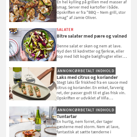
En hel kylling på grillen med masser af
smag. Server med kartofler i både.
Opskriften er fra "BBQ – Nem grill, stor
smag" af Jamie Oliver.
SALATER
Bitre salater med pære og valnød
Denne salat er skøn og nem at lave.
Nyd den til kødretter og fjerkræ, eller
top med lidt kogte bælgfrugter eller
en rest kylling, og nyd den som et let,
selvstændigt måltid. Opskriften er fra
ANNONCØRBETALT INDHOLD
Louisa Lorangs kogebog "Salat".
Laks med citrus og koriander
Stegt laks får friskhed fra en sauce med
citrus og koriander. En enkel, farverig
ret, der passer godt til et glas frisk vin.
Opskriften er udviklet af Viña
Esmeralda.
ANNONCØRBETALT INDHOLD
Tuntartar
En hurtig, nem forret, der tager
gæsterne med storm. Nem at lave,
fantastisk at sætte tænderne i