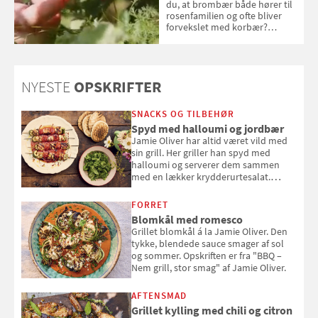
du, at brombær både hører til
rosenfamilien og ofte bliver
forvekslet med korbær?
Samvirke har samlet seks ting,
du (måske) ikke vidste om
brombær
NYESTE
OPSKRIFTER
SNACKS OG TILBEHØR
Spyd med halloumi og jordbær
Jamie Oliver har altid været vild med
sin grill. Her griller han spyd med
halloumi og serverer dem sammen
med en lækker krydderurtesalat.
Opskriften er fra “BBQ – Nem grill, stor
smag" af Jamie Oliver.
FORRET
Blomkål med romesco
Grillet blomkål á la Jamie Oliver. Den
tykke, blendede sauce smager af sol
og sommer. Opskriften er fra "BBQ –
Nem grill, stor smag" af Jamie Oliver.
AFTENSMAD
Grillet kylling med chili og citron