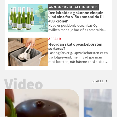
syre og dybde til dine desserter.
ANNONCØRBETALT INDHOLD
Samvirke har samlet 9 gode opskrifter
Den iskolde og skønne vinquiz -
med det oversete sommerbær
vind vine fra Viña Esmeralda til
499 kroner
Hvad er posidonia oceanica? Og
hvilken medalje har Viña Esmeralda
White fået ved Mundus vini i 2026? Gæt
med i Samvirkes skønne vinquiz, hvor
AFFALD
du kan vinde 6 flasker vin fra Viña
Hvordan skal opvaskebørsten
Esmeralda. Konkurrencen slutter 1.
sorteres?
september 2026.
Fast og farverig. Opvaskebørsten er en
tro følgesvend, men hvad gør man
med børsten, når hårene er så slidte,
at de stritter i alle retninger. Vi har
spurgt Morten Glasius fra Odense
Renovation om, hvordan udtjente
Video
opvaskebørster skal sorteres
SE ALLE