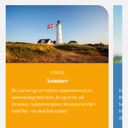
FOKUS
Sommer
Åh, varme og sol! Intet er skønnere end en
Danm
sommerdag med ferie, fri og en tur på
Born
stranden. Salaterne spirer, blomsterne står i
hemm
fuldt flor - nu skal livet nydes!
find
dig!