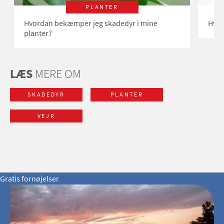
PLANTER
Hvordan bekæmper jeg skadedyr i mine
Hvor
planter?
LÆS
MERE OM
SKADEDYR
PLANTER
VEJR
Gratis fornøjelser