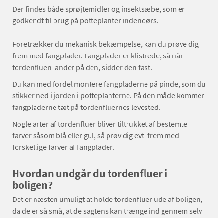
Der findes både sprøjtemidler og insektsæbe, som er
godkendt til brug på potteplanter indendørs.
Foretrækker du mekanisk bekæmpelse, kan du prøve dig
frem med fangplader. Fangplader er klistrede, så når
tordenfluen lander på den, sidder den fast.
Du kan med fordel montere fangpladerne på pinde, som du
stikker ned i jorden i potteplanterne. På den måde kommer
fangpladerne tæt på tordenfluernes levested.
Nogle arter af tordenfluer bliver tiltrukket af bestemte
farver såsom blå eller gul, så prøv dig evt. frem med
forskellige farver af fangplader.
Hvordan undgår du tordenfluer i
boligen?
Det er næsten umuligt at holde tordenfluer ude af boligen,
da de er så små, at de sagtens kan trænge ind gennem selv