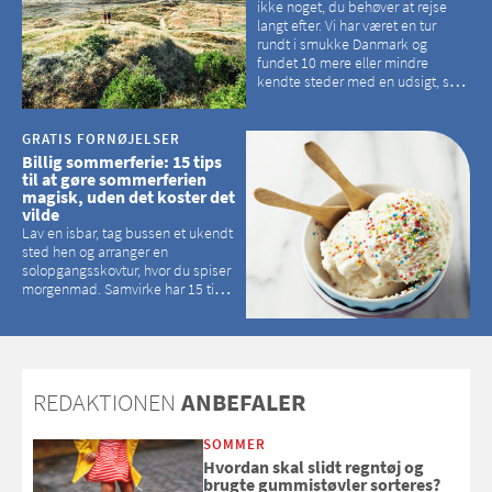
ikke noget, du behøver at rejse
langt efter. Vi har været en tur
rundt i smukke Danmark og
fundet 10 mere eller mindre
kendte steder med en udsigt, som
kan tage pusten fra de fleste
GRATIS FORNØJELSER
Billig sommerferie: 15 tips
til at gøre sommerferien
magisk, uden det koster det
vilde
Lav en isbar, tag bussen et ukendt
sted hen og arranger en
solopgangsskovtur, hvor du spiser
morgenmad. Samvirke har 15 tips
til, hvordan du kan have en
magisk ferie, uden at det koster
dig det vilde
REDAKTIONEN
ANBEFALER
SOMMER
Hvordan skal slidt regntøj og
brugte gummistøvler sorteres?