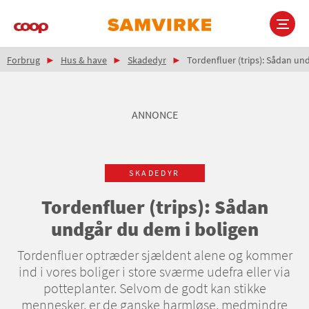
Gå
til
hovedindhold
Brødkrumme
Main
Forbrug
Hus & have
Skadedyr
Tordenfluer (trips): Sådan un
navigation
ANNONCE
SKADEDYR
Tordenfluer (trips): Sådan
undgår du dem i boligen
Tordenfluer optræder sjældent alene og kommer
ind i vores boliger i store sværme udefra eller via
potteplanter. Selvom de godt kan stikke
mennesker, er de ganske harmløse, medmindre