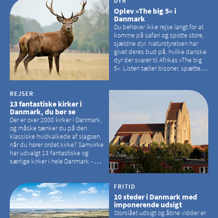
DYR
Oplev »The big 5« i
Danmark
Du behøver ikke rejse langt for at
komme på safari og spotte store,
sjældne dyr. Naturstyrelsen har
givet deres bud på, hvilke danske
dyr der svarer til Afrikas »The big
5«. Listen tæller bisoner, spættede
sæler, vilde heste, krondyr og
havørne.
REJSER
13 fantastiske kirker i
Danmark, du bør se
Der er over 2000 kirker i Danmark,
og måske tænker du på den
klassiske hvidkalkede af slagsen,
når du hører ordet kirke? Samvirke
har udvalgt 13 fantastiske og
særlige kirker i hele Danmark - og
der er langt mellem den klassiske,
hvidkalkede kirke. Se et bud på,
hvilke kirker, der er en omvej værd
FRITID
10 steder i Danmark med
imponerende udsigt
Storslået udsigt og åbne vidder er