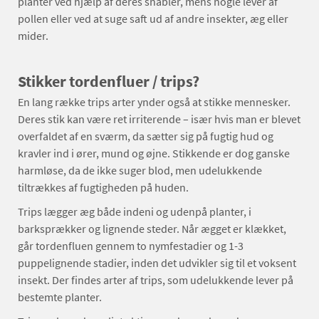
planter ved hjælp af deres snabler, mens nogle lever af
pollen eller ved at suge saft ud af andre insekter, æg eller
mider.
Stikker tordenfluer / trips?
En lang række trips arter ynder også at stikke mennesker.
Deres stik kan være ret irriterende – især hvis man er blevet
overfaldet af en sværm, da sætter sig på fugtig hud og
kravler ind i ører, mund og øjne. Stikkende er dog ganske
harmløse, da de ikke suger blod, men udelukkende
tiltrækkes af fugtigheden på huden.
Trips lægger æg både indeni og udenpå planter, i
barksprækker og lignende steder. Når ægget er klækket,
går tordenfluen gennem to nymfestadier og 1-3
puppelignende stadier, inden det udvikler sig til et voksent
insekt. Der findes arter af trips, som udelukkende lever på
bestemte planter.