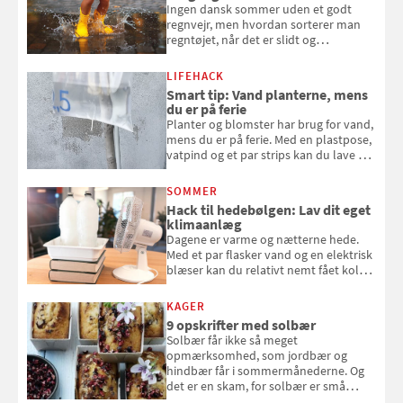
Ingen dansk sommer uden et godt
regnvejr, men hvordan sorterer man
regntøjet, når det er slidt og
gummistøvlerne, når de er utætte?
LIFEHACK
Smart tip: Vand planterne, mens
du er på ferie
Planter og blomster har brug for vand,
mens du er på ferie. Med en plastpose,
vatpind og et par strips kan du lave dit
eget vandingssystem, så du slipper for
at bede naboen om at vande eller
SOMMER
komme hjem til døde planter
Hack til hedebølgen: Lav dit eget
klimaanlæg
Dagene er varme og nætterne hede.
Med et par flasker vand og en elektrisk
blæser kan du relativt nemt fået koldt
pust, når der er varmt ude og inde. Klik
og se, hvordan du gør
KAGER
9 opskrifter med solbær
Solbær får ikke så meget
opmærksomhed, som jordbær og
hindbær får i sommermånederne. Og
det er en skam, for solbær er små
sorte smagseksplosioner, der giver