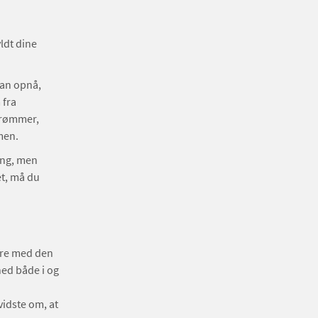
ldt dine
kan opnå,
 fra
drømmer,
men.
ling, men
et, må du
kere med den
ed både i og
vidste om, at