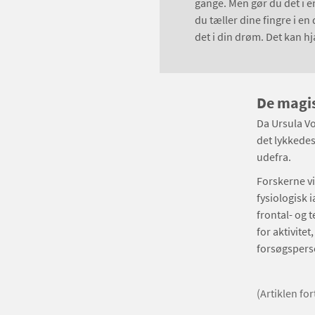
gange. Men gør du det i en
du tæller dine fingre i en 
det i din drøm. Det kan hj
De magi
Da Ursula Vo
det lykkedes
udefra.
Forskerne vi
fysiologisk 
frontal- og 
for aktivite
forsøgspers
(Artiklen fo