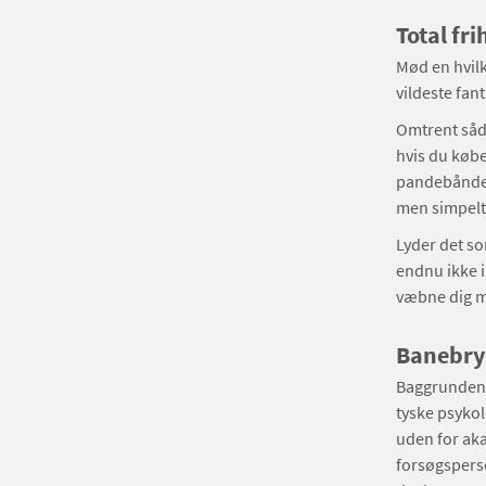
Total fri
Mød en hvilk
vildeste fan
Omtrent såd
hvis du køb
pandebåndet 
men simpelth
Lyder det so
endnu ikke i
væbne dig 
Banebry
Baggrunden
tyske psyko
uden for ak
forsøgsperso