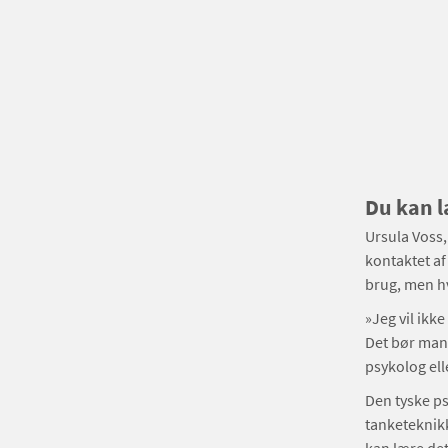
Du kan l
Ursula Voss, 
kontaktet af
brug, men hv
»Jeg vil ikk
Det bør man
psykolog ell
Den tyske ps
tanketeknikk