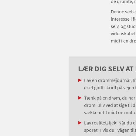
de drømte, 
Denne sælso
interesse i 
selv, og stu
videnskabeli
midt i en dr
LÆR DIG SELV AT
Lav en drømmejournal, hv
er et godt skridt på vejen
Tænk på en drøm, du har h
drøm. Bliv ved at sige til 
vækkeur til midt om natte
Lav realitetstjek: Når du 
sporet. Hvis du i vågen ti