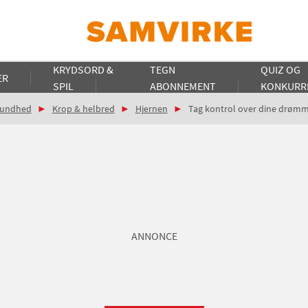
KRYDSORD &
TEGN
QUIZ OG
ER
SPIL
ABONNEMENT
KONKURR
undhed
Krop & helbred
Hjernen
Tag kontrol over dine drøm
ANNONCE