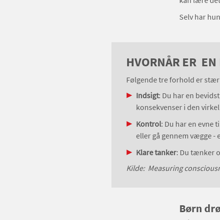
kan lære det
Selv har hun
HVORNÅR ER EN 
Følgende tre forhold er stæ
Indsigt
: Du har en bevids
konsekvenser i den virke
Kontrol
: Du har en evne t
eller gå gennem vægge - el
Klare tanker
: Du tænker 
Kilde: Measuring consciousne
Børn dr