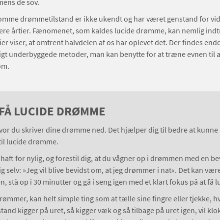
mens de sov.
mme drømmetilstand er ikke ukendt og har været genstand for vi
flere årtier. Fænomenet, som kaldes lucide drømme, kan nemlig indtr
dier viser, at omtrent halvdelen af os har oplevet det. Der findes end
gt underbyggede metoder, man kan benytte for at træne evnen til 
øm.
 FÅ LUCIDE DRØMME
or du skriver dine drømme ned. Det hjælper dig til bedre at kunne
 til lucide drømme.
aft for nylig, og forestil dig, at du vågner op i drømmen med en be
dig selv: »Jeg vil blive bevidst om, at jeg drømmer i nat«. Det kan vær
n, stå op i 30 minutter og gå i seng igen med et klart fokus på at f
drømmer, kan helt simple ting som at tælle sine fingre eller tjekke, h
lstand kigger på uret, så kigger væk og så tilbage på uret igen, vil