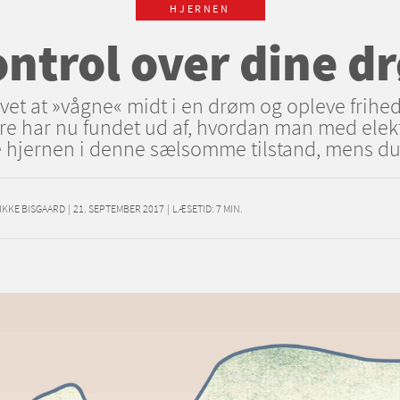
HJERNEN
ontrol over dine 
et at »vågne« midt i en drøm og opleve friheden
ere har nu fundet ud af, hvordan man med elek
 hjernen i denne sælsomme tilstand, mens du
IKKE BISGAARD
|
21. SEPTEMBER 2017
|
LÆSETID:
7
MIN.