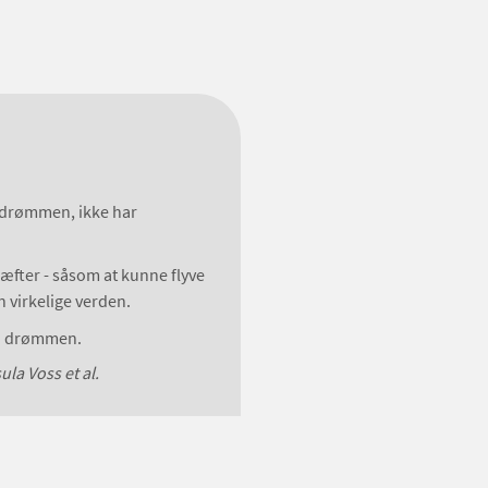
 i drømmen, ikke har
ræfter - såsom at kunne flyve
n virkelige verden.
r i drømmen.
la Voss et al.