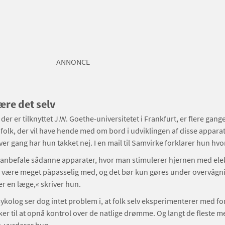
ANNONCE
ære det selv
der er tilknyttet J.W. Goethe-universitetet i Frankfurt, er flere gang
 folk, der vil have hende med om bord i udviklingen af disse apparate
er gang har hun takket nej. I en mail til Samvirke forklarer hun hvo
e anbefale sådanne apparater, hvor man stimulerer hjernen med elek
 være meget påpasselig med, og det bør kun gøres under overvågni
er en læge,« skriver hun.
ykolog ser dog intet problem i, at folk selv eksperimenterer med fo
er til at opnå kontrol over de natlige drømme. Og langt de fleste 