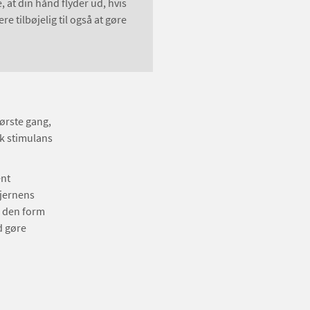
 at din hånd flyder ud, hvis
re tilbøjelig til også at gøre
ørste gang,
k stimulans
ent
hjernens
r den form
d gøre