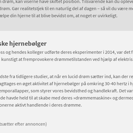
 drøm, kan viserne have skiftet position. Tilsvarende kan du opleve,
drøm. Gør realitetstjek til en naturlig del af dagen – så vil du være me
ælpe din hjerne til at blive bevidst om, at noget er uvirkeligt.
ske hjernebølger
ss og hendes kolleger udførte deres eksperimenter i 2014, var det f
 kunstigt at fremprovokere drømmetilstanden ved hjælp af elektris
dste fra tidligere studier, at når en lucid drøm sætter ind, kan der r
iagttages en øget aktivitet af hjernebølger på omkring 30-40 hertz i 
temporallapper, som styrer vores bevidsthed og handlekraft. Det va
t, de havde held til at skabe med deres »drømmemaskine« og derme
onerne aktivt handlende i deres drømme.
rtsætter efter annoncen)