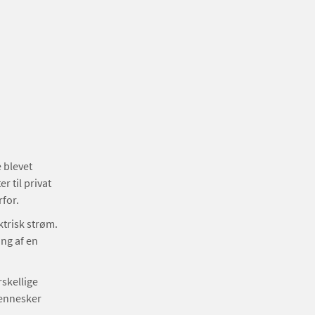
e blevet
r til privat
rfor.
trisk strøm.
ng af en
rskellige
mennesker