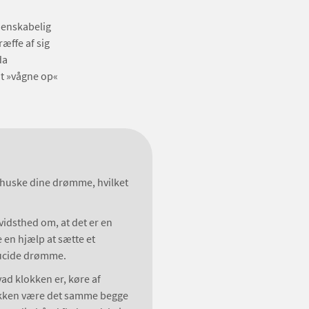
denskabelig
æffe af sig
da
at »vågne op«
 huske dine drømme, hvilket
vidsthed om, at det er en
e en hjælp at sætte et
å lucide drømme.
vad klokken er, køre af
 klokken være det samme begge