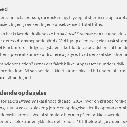
hed
en som helst person, du ønsker dig. Flyv op til stjernerne og få opfy
tasier. Ingen grænser! Ingen konsekvenser! Total frihed.
an beskriver det hollandske firma
Lucid Dreamer
den tilstand, du 
er deres »drømmepandebånd«. Ved hjælp af en svag elektrisk strøm
kan bæreren ifølge salgstalen ikke blot blive bevidst om, at hun 
en opleve at kunne kontrollere og styre, hvad der skal ske i drøm
m science fiction? Det er det faktisk ikke. Apparatet er under udvik
 produktion. Så selvom det sikkert kunne blive et hit under juletræ
med tålmodighed.
dende opdagelse
 for
Lucid Dreamer
skal findes tilbage i 2014, hvor en gruppe fors
log Ursula Voss i spidsen gjorde en opdagelse, der fik opmærksomh
ademiske kredse. Ved at stimulere hjernen på en række sovende
ner via elektroder lykkedes det i 7 ud af 10 tilfælde at gøre dem be