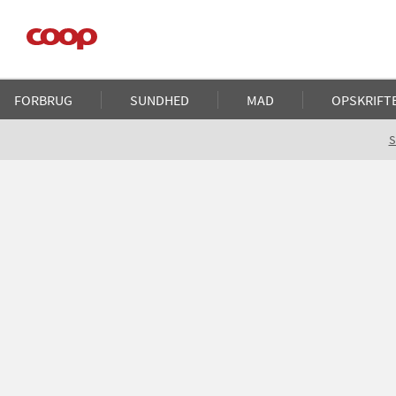
Gå
til
hovedindhold
Main
FORBRUG
SUNDHED
MAD
OPSKRIFT
navigation
Brødkrumme
S