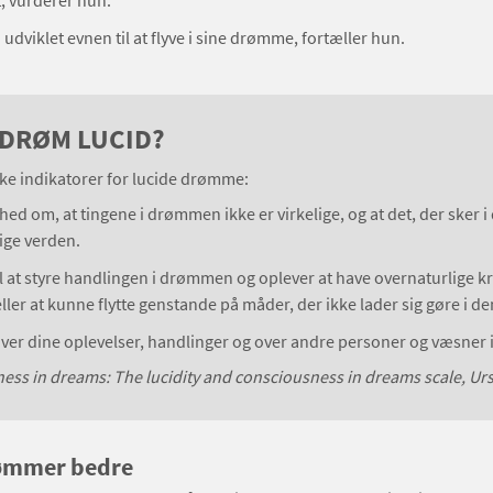
, vurderer hun.
 udviklet evnen til at flyve i sine drømme, fortæller hun.
DRØM LUCID?
rke indikatorer for lucide drømme:
thed om, at tingene i drømmen ikke er virkelige, og at det, der sker
lige verden.
il at styre handlingen i drømmen og oplever at have overnaturlige k
ler at kunne flytte genstande på måder, der ikke lader sig gøre i de
over dine oplevelser, handlinger og over andre personer og væsne
ss in dreams: The lucidity and consciousness in dreams scale, Ursu
ømmer bedre