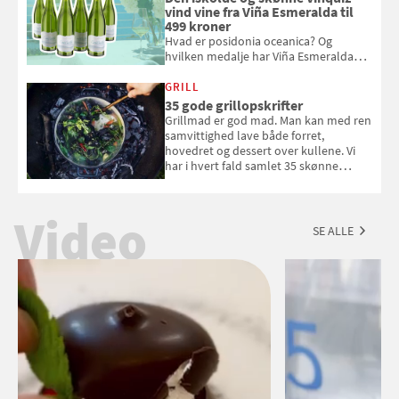
vind vine fra Viña Esmeralda til
499 kroner
Hvad er posidonia oceanica? Og
hvilken medalje har Viña Esmeralda
White fået ved Mundus vini i 2026? Gæt
med i Samvirkes skønne vinquiz, hvor
GRILL
du kan vinde 6 flasker vin fra Viña
35 gode grillopskrifter
Esmeralda. Konkurrencen slutter 1.
Grillmad er god mad. Man kan med ren
september 2026.
samvittighed lave både forret,
hovedret og dessert over kullene. Vi
har i hvert fald samlet 35 skønne
forslag til en sommeraften i grillens
tegn.
Video
SE ALLE