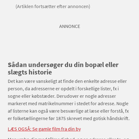
(Artiklen fortsætter efter annoncen)
ANNONCE
Sådan undersøger du din bopæl eller
slægts historie
Det kan være vanskeligt at finde den enkelte adresse eller
person, da adresserne er opdelt i forskellige lister, fx i
sogne eller købstæder. Derudover er nogle adresser
markeret med matrikelnummer i stedet for adresse. Nogle
af listerne kan også være besværlige at læse eller forstå, fx
er folketællingerne før 1875 skrevet med gotisk håndskrift.
LÆS OGSÅ: Se gamle film fra din by