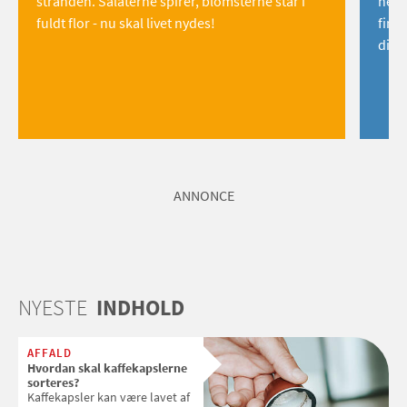
stranden. Salaterne spirer, blomsterne står i
hemm
fuldt flor - nu skal livet nydes!
find
dig!
ANNONCE
NYESTE
INDHOLD
AFFALD
Hvordan skal kaffekapslerne
sorteres?
Kaffekapsler kan være lavet af