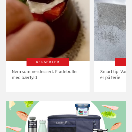
DESSERTER
LI
Nem sommerdessert: Flødeboller
Smart tip: Vand
med bærfyld
er på ferie