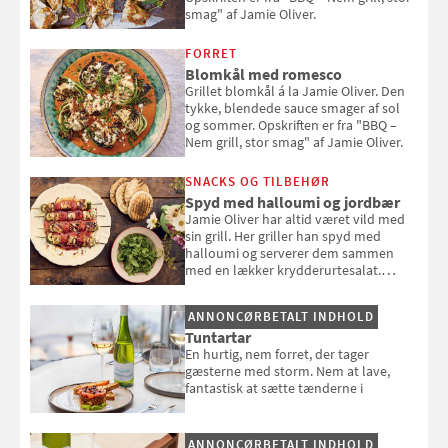
smag" af Jamie Oliver.
FORRET
Blomkål med romesco
Grillet blomkål á la Jamie Oliver. Den
tykke, blendede sauce smager af sol
og sommer. Opskriften er fra "BBQ –
Nem grill, stor smag" af Jamie Oliver.
SNACKS OG TILBEHØR
Spyd med halloumi og jordbær
Jamie Oliver har altid været vild med
sin grill. Her griller han spyd med
halloumi og serverer dem sammen
med en lækker krydderurtesalat.
Opskriften er fra “BBQ – Nem grill, stor
smag" af Jamie Oliver.
ANNONCØRBETALT INDHOLD
Tuntartar
En hurtig, nem forret, der tager
gæsterne med storm. Nem at lave,
fantastisk at sætte tænderne i
ANNONCØRBETALT INDHOLD