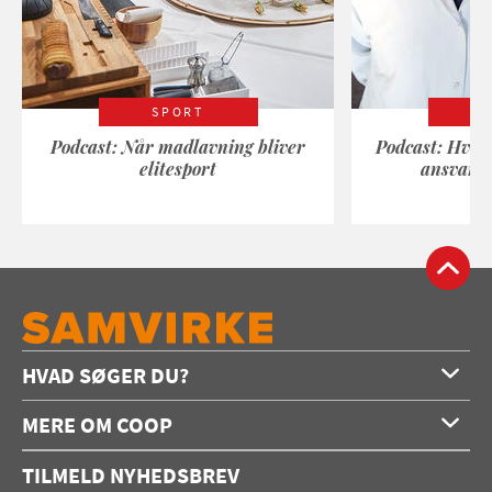
SPORT
Podcast: Når madlavning bliver
Podcast: Hvad
elitesport
ansvarli
HVAD SØGER DU?
Forside
MERE OM COOP
Opskrifter
Om os
Konkurrencer
TILMELD NYHEDSBREV
Annoncering