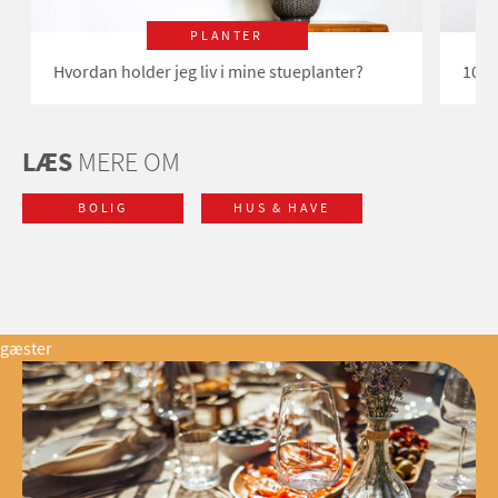
PLANTER
Hvordan holder jeg liv i mine stueplanter?
10 t
LÆS
MERE OM
BOLIG
HUS & HAVE
gæster