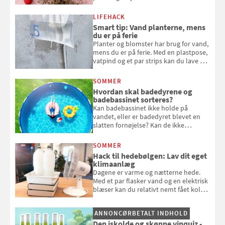
kan spises direkte fra busken, eller du
kan bruge dine hindbær i alt fra
LIFEHACK
bagværk og salater til is og syltning.
Smart tip: Vand planterne, mens
du er på ferie
Planter og blomster har brug for vand,
mens du er på ferie. Med en plastpose,
vatpind og et par strips kan du lave dit
eget vandingssystem, så du slipper for
at bede naboen om at vande eller
SOMMER
komme hjem til døde planter
Hvordan skal badedyrene og
badebassinet sorteres?
Kan badebassinet ikke holde på
vandet, eller er badedyret blevet en
slatten fornøjelse? Kan de ikke
repareres, skal du være særligt
opmærksom, når du smider
SOMMER
badebassinet eller et badedyr ud
Hack til hedebølgen: Lav dit eget
klimaanlæg
Dagene er varme og nætterne hede.
Med et par flasker vand og en elektrisk
blæser kan du relativt nemt fået koldt
pust, når der er varmt ude og inde. Klik
og se, hvordan du gør
ANNONCØRBETALT INDHOLD
Den iskolde og skønne vinquiz -