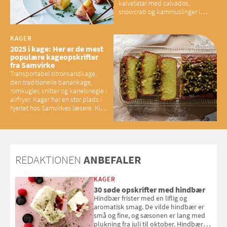
kalvetatar med calvados,
snowcrab og kammuslinger i
brunet citronsmør og snacks til
baconelskere
KAGER
2025 i kage: Her er de mest
populære kageopskrifter
fra Samvirke
Transportabel citronsandkage,
den traditionelle banankage,
romkugler, snitter og kanelsnegle i
airfryer. Kager har en stor plads i
hjertet hos Samvirkes læsere. Kig
med og se alle favoritterne fra
2025
REDAKTIONEN
ANBEFALER
KAGER
30 søde opskrifter med hindbær
Hindbær frister med en liflig og
aromatisk smag. De vilde hindbær er
små og fine, og sæsonen er lang med
plukning fra juli til oktober. Hindbær