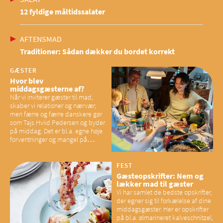
12 fyldige måltidssalater
AFTENSMAD
Traditioner: Sådan dækker du bordet korrekt
GÆSTER
Hvor blev
middagsgæsterne af?
Når vi inviterer gæster til mad,
skaber vi relationer og nærvær,
men færre og færre danskere gør
som Tajs Hviid Pedersen og byder
på middag. Det er bl.a. egne høje
forventninger og mangel på
overskud, der spænder ben,
mener eksperter – og det kan
have konsekvenser for vores
FEST
sociale fællesskaber
Gæsteopskrifter: Nem og
lækker mad til gæster
Vi har samlet de bedste opskrifter,
der egner sig til forkælelse af dine
middagsgæster. Her er opskrifter
på bl.a. ølmarineret kalveschnitzel,