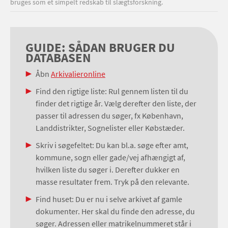
bruges som et simpelt redskab til slægtsforskning.
GUIDE: SÅDAN BRUGER DU
DATABASEN
Åbn
Arkivalieronline
Find den rigtige liste: Rul gennem listen til du
finder det rigtige år. Vælg derefter den liste, der
passer til adressen du søger, fx København,
Landdistrikter, Sognelister eller Købstæder.
Skriv i søgefeltet: Du kan bl.a. søge efter amt,
kommune, sogn eller gade/vej afhængigt af,
hvilken liste du søger i. Derefter dukker en
masse resultater frem. Tryk på den relevante.
Find huset: Du er nu i selve arkivet af gamle
dokumenter. Her skal du finde den adresse, du
søger. Adressen eller matrikelnummeret står i