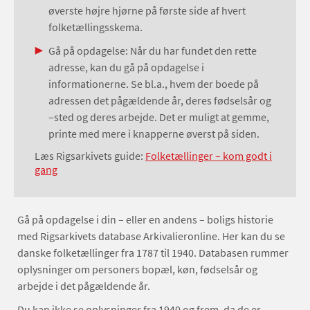
øverste højre hjørne på første side af hvert
folketællingsskema.
Gå på opdagelse: Når du har fundet den rette
adresse, kan du gå på opdagelse i
informationerne. Se bl.a., hvem der boede på
adressen det pågældende år, deres fødselsår og
–sted og deres arbejde. Det er muligt at gemme,
printe med mere i knapperne øverst på siden.
Læs Rigsarkivets guide:
Folketællinger – kom godt i
gang
Gå på opdagelse i din – eller en andens – boligs historie
med Rigsarkivets database Arkivalieronline. Her kan du se
danske folketællinger fra 1787 til 1940. Databasen rummer
oplysninger om personers bopæl, køn, fødselsår og
arbejde i det pågældende år.
Du kan ikke se oplysninger fra 1940 og frem, da de er