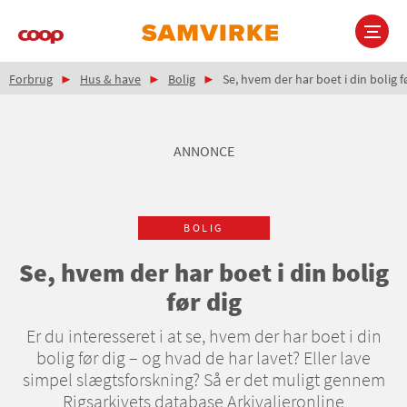
Gå
til
hovedindhold
Brødkrumme
Main
Forbrug
Hus & have
Bolig
Se, hvem der har boet i din bolig f
navigation
ANNONCE
BOLIG
Se, hvem der har boet i din bolig
før dig
Er du interesseret i at se, hvem der har boet i din
bolig før dig – og hvad de har lavet? Eller lave
simpel slægtsforskning? Så er det muligt gennem
Rigsarkivets database Arkivalieronline