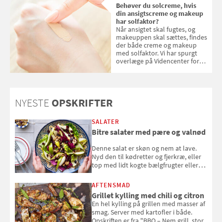
Behøver du solcreme, hvis
din ansigtscreme og makeup
har solfaktor?
Når ansigtet skal fugtes, og
makeuppen skal sættes, findes
der både creme og makeup
med solfaktor. Vi har spurgt
overlæge på Videncenter for
Hudkræft, Stine Regin Wiegell,
om ansigtscreme og makeup
med SPF kan erstatte
solcreme, når man bevæger
NYESTE
OPSKRIFTER
sig ud i solen
SALATER
Bitre salater med pære og valnød
Denne salat er skøn og nem at lave.
Nyd den til kødretter og fjerkræ, eller
top med lidt kogte bælgfrugter eller
en rest kylling, og nyd den som et let,
selvstændigt måltid. Opskriften er fra
AFTENSMAD
Louisa Lorangs kogebog "Salat".
Grillet kylling med chili og citron
En hel kylling på grillen med masser af
smag. Server med kartofler i både.
Opskriften er fra "BBQ – Nem grill, stor