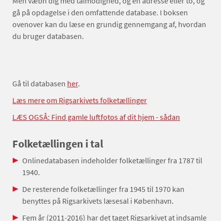
Men væbn dig med tålmodighed, og en adresse eller to, og
gå på opdagelse i den omfattende database. I boksen
ovenover kan du læse en grundig gennemgang af, hvordan
du bruger databasen.
Gå til databasen
her
.
Læs mere om Rigsarkivets folketællinger
LÆS OGSÅ: Find gamle luftfotos af dit hjem - sådan
Folketællingen i tal
Onlinedatabasen indeholder folketællinger fra 1787 til
1940.
De resterende folketællinger fra 1945 til 1970 kan
benyttes på Rigsarkivets læsesal i København.
Fem år (2011-2016) har det taget Rigsarkivet at indsamle