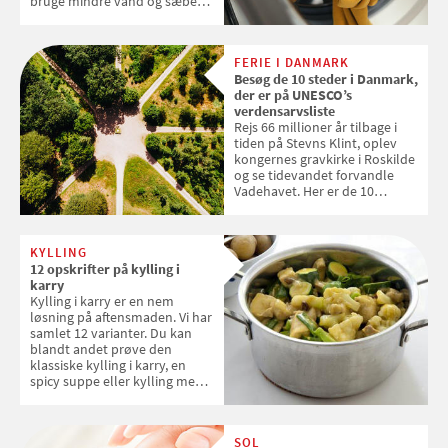
bruge mindre vand og sæbe
og forlænge vaskemaskinens
levetid. Samvirke har samlet 7
enkle råd til at spare penge på
FERIE I DANMARK
tøjvasken
Besøg de 10 steder i Danmark,
der er på UNESCO’s
verdensarvsliste
Rejs 66 millioner år tilbage i
tiden på Stevns Klint, oplev
kongernes gravkirke i Roskilde
og se tidevandet forvandle
Vadehavet. Her er de 10
danske steder på UNESCO's
verdensarvsliste
KYLLING
12 opskrifter på kylling i
karry
Kylling i karry er en nem
løsning på aftensmaden. Vi har
samlet 12 varianter. Du kan
blandt andet prøve den
klassiske kylling i karry, en
spicy suppe eller kylling med
kokosris. Velbekomme!
SOL