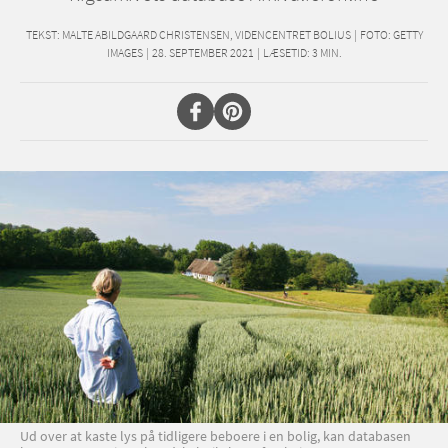
TEKST:
MALTE ABILDGAARD CHRISTENSEN, VIDENCENTRET BOLIUS
|
FOTO: GETTY
IMAGES
|
28. SEPTEMBER 2021
|
LÆSETID:
3
MIN.
Ud over at kaste lys på tidligere beboere i en bolig, kan databasen