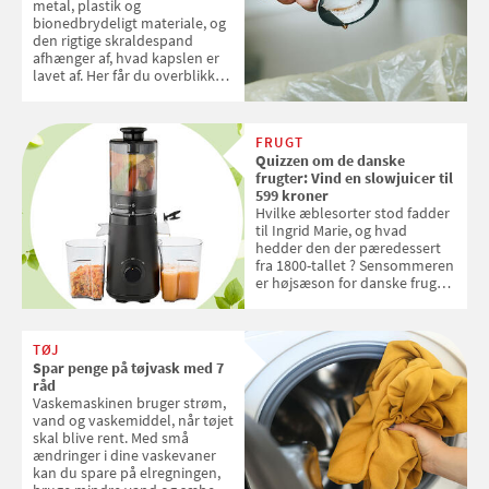
metal, plastik og
bionedbrydeligt materiale, og
den rigtige skraldespand
afhænger af, hvad kapslen er
lavet af. Her får du overblikket
over, hvordan kaffekapslerne
skal sorteres
FRUGT
Quizzen om de danske
frugter: Vind en slowjuicer til
599 kroner
Hvilke æblesorter stod fadder
til Ingrid Marie, og hvad
hedder den der pæredessert
fra 1800-tallet ? Sensommeren
er højsæson for danske fruger,
og lige nu kan du stemme om
dine danske og lokale
favoritter. Det fejrer Samvirke
TØJ
med en quiz om alt det danske
Spar penge på tøjvask med 7
frugt, vi elsker. Konkurrencen
råd
slutter fredag d. 18. september
Vaskemaskinen bruger strøm,
2026
vand og vaskemiddel, når tøjet
skal blive rent. Med små
ændringer i dine vaskevaner
kan du spare på elregningen,