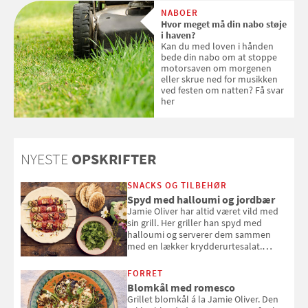
med SPF kan erstatte
NABOER
solcreme, når man bevæger
Hvor meget må din nabo støje
sig ud i solen
i haven?
Kan du med loven i hånden
bede din nabo om at stoppe
motorsaven om morgenen
eller skrue ned for musikken
ved festen om natten? Få svar
her
NYESTE
OPSKRIFTER
SNACKS OG TILBEHØR
Spyd med halloumi og jordbær
Jamie Oliver har altid været vild med
sin grill. Her griller han spyd med
halloumi og serverer dem sammen
med en lækker krydderurtesalat.
Opskriften er fra “BBQ – Nem grill, stor
smag" af Jamie Oliver.
FORRET
Blomkål med romesco
Grillet blomkål á la Jamie Oliver. Den