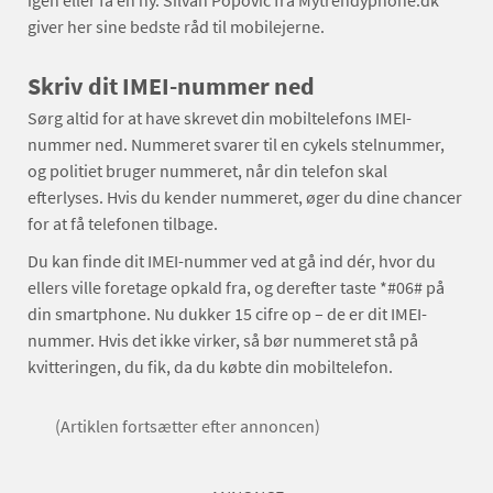
igen eller få en ny. Silvan Popovic fra Mytrendyphone.dk
giver her sine bedste råd til mobilejerne.
Skriv dit IMEI-nummer ned
Sørg altid for at have skrevet din mobiltelefons IMEI-
nummer ned. Nummeret svarer til en cykels stelnummer,
og politiet bruger nummeret, når din telefon skal
efterlyses. Hvis du kender nummeret, øger du dine chancer
for at få telefonen tilbage.
Du kan finde dit IMEI-nummer ved at gå ind dér, hvor du
ellers ville foretage opkald fra, og derefter taste *#06# på
din smartphone. Nu dukker 15 cifre op – de er dit IMEI-
nummer. Hvis det ikke virker, så bør nummeret stå på
kvitteringen, du fik, da du købte din mobiltelefon.
(Artiklen fortsætter efter annoncen)