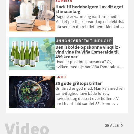
SOMMER
badebassinet eller et badedyr ud
Hack til hedebølgen: Lav dit eget
klimaanlæg
Dagene er varme og nætterne hede.
Med et par flasker vand og en elektrisk
blæser kan du relativt nemt fået koldt
pust, når der er varmt ude og inde. Klik
og se, hvordan du gør
ANNONCØRBETALT INDHOLD
Den iskolde og skønne vinquiz -
vind vine fra Viña Esmeralda til
499 kroner
Hvad er posidonia oceanica? Og
hvilken medalje har Viña Esmeralda
White fået ved Mundus vini i 2026? Gæt
med i Samvirkes skønne vinquiz, hvor
GRILL
du kan vinde 6 flasker vin fra Viña
35 gode grillopskrifter
Esmeralda. Konkurrencen slutter 1.
Grillmad er god mad. Man kan med ren
september 2026.
samvittighed lave både forret,
hovedret og dessert over kullene. Vi
har i hvert fald samlet 35 skønne
forslag til en sommeraften i grillens
tegn.
Video
SE ALLE