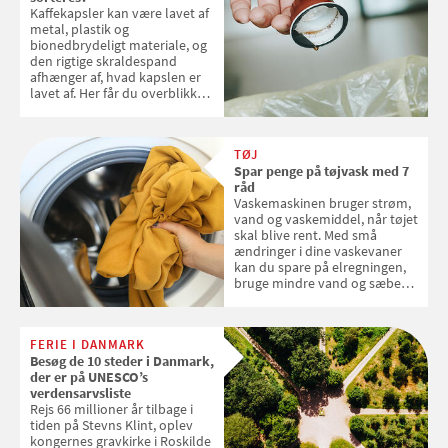
Kaffekapsler kan være lavet af
metal, plastik og
bionedbrydeligt materiale, og
den rigtige skraldespand
afhænger af, hvad kapslen er
lavet af. Her får du overblikket
over, hvordan kaffekapslerne
skal sorteres
TØJ
Spar penge på tøjvask med 7
råd
Vaskemaskinen bruger strøm,
vand og vaskemiddel, når tøjet
skal blive rent. Med små
ændringer i dine vaskevaner
kan du spare på elregningen,
bruge mindre vand og sæbe
og forlænge vaskemaskinens
levetid. Samvirke har samlet 7
enkle råd til at spare penge på
FERIE I DANMARK
tøjvasken
Besøg de 10 steder i Danmark,
der er på UNESCO’s
verdensarvsliste
Rejs 66 millioner år tilbage i
tiden på Stevns Klint, oplev
kongernes gravkirke i Roskilde