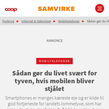
Gå
til
hovedindhold
Brødkrumme
Main
Forbrug
Internet & teknologi
Mobiltelefoner
Sådan gør du liv
navigation
ANNONCE
MOBILTELEFONER
Sådan gør du livet svært for
tyven, hvis mobilen bliver
stjålet
Smartphones er manges kæreste eje og er kilde til
god fortjeneste for landets lommetyve, som har