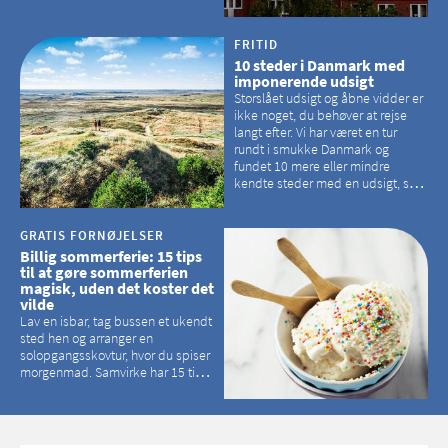
der er langt mellem den klassiske,
hvidkalkede kirke. Se et bud på,
hvilke kirker, der er en omvej værd
FRITID
10 steder i Danmark med
imponerende udsigt
Storslået udsigt og åbne vidder er
ikke noget, du behøver at rejse
langt efter. Vi har været en tur
rundt i smukke Danmark og
fundet 10 mere eller mindre
kendte steder med en udsigt, som
kan tage pusten fra de fleste
GRATIS FORNØJELSER
Billig sommerferie: 15 tips
til at gøre sommerferien
magisk, uden det koster det
vilde
Lav en isbar, tag bussen et ukendt
sted hen og arranger en
solopgangsskovtur, hvor du spiser
morgenmad. Samvirke har 15 tips
til, hvordan du kan have en
magisk ferie, uden at det koster
dig det vilde