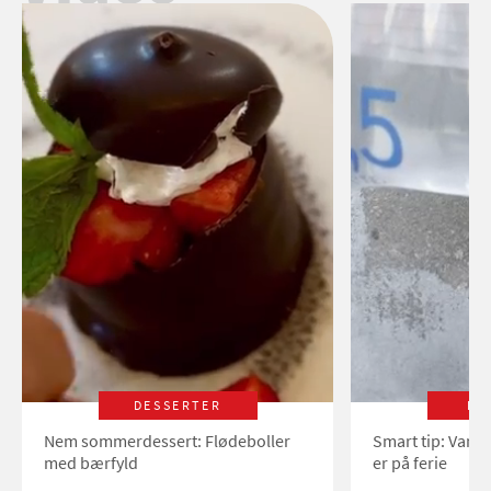
DESSERTER
LI
Nem sommerdessert: Flødeboller
Smart tip: Vand
med bærfyld
er på ferie