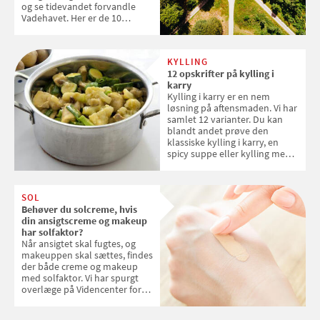
og se tidevandet forvandle
Vadehavet. Her er de 10
danske steder på UNESCO's
verdensarvsliste
KYLLING
12 opskrifter på kylling i
karry
Kylling i karry er en nem
løsning på aftensmaden. Vi har
samlet 12 varianter. Du kan
blandt andet prøve den
klassiske kylling i karry, en
spicy suppe eller kylling med
kokosris. Velbekomme!
SOL
Behøver du solcreme, hvis
din ansigtscreme og makeup
har solfaktor?
Når ansigtet skal fugtes, og
makeuppen skal sættes, findes
der både creme og makeup
med solfaktor. Vi har spurgt
overlæge på Videncenter for
Hudkræft, Stine Regin Wiegell,
om ansigtscreme og makeup