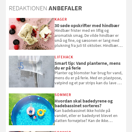
REDAKTIONEN
ANBEFALER
KAGER
30 søde opskrifter med hindbær
Hindbær frister med en liflig og
aromatisk smag. De vilde hindbær er
små og fine, og sæsonen er lang med
plukning fra juli til oktober. Hindbær
kan spises direkte fra busken, eller du
kan bruge dine hindbær i alt fra
LIFEHACK
bagværk og salater til is og syltning.
Smart tip: Vand planterne, mens
du er på ferie
Planter og blomster har brug for vand,
mens du er på ferie. Med en plastpose,
vatpind og et par strips kan du lave dit
eget vandingssystem, så du slipper for
at bede naboen om at vande eller
SOMMER
komme hjem til døde planter
Hvordan skal badedyrene og
badebassinet sorteres?
Kan badebassinet ikke holde på
vandet, eller er badedyret blevet en
slatten fornøjelse? Kan de ikke
repareres, skal du være særligt
opmærksom, når du smider