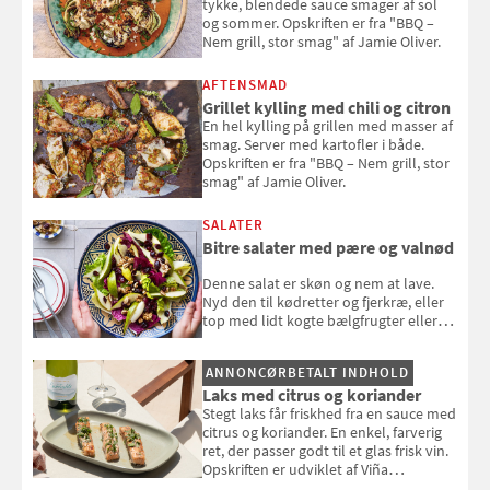
tykke, blendede sauce smager af sol
og sommer. Opskriften er fra "BBQ –
Nem grill, stor smag" af Jamie Oliver.
AFTENSMAD
Grillet kylling med chili og citron
En hel kylling på grillen med masser af
smag. Server med kartofler i både.
Opskriften er fra "BBQ – Nem grill, stor
smag" af Jamie Oliver.
SALATER
Bitre salater med pære og valnød
Denne salat er skøn og nem at lave.
Nyd den til kødretter og fjerkræ, eller
top med lidt kogte bælgfrugter eller
en rest kylling, og nyd den som et let,
selvstændigt måltid. Opskriften er fra
ANNONCØRBETALT INDHOLD
Louisa Lorangs kogebog "Salat".
Laks med citrus og koriander
Stegt laks får friskhed fra en sauce med
citrus og koriander. En enkel, farverig
ret, der passer godt til et glas frisk vin.
Opskriften er udviklet af Viña
Esmeralda.