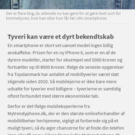
Der er flere ting, du allerede nu kan gøre for at gøre livet surt for
lommetyven, hvis han eller hun får fat i din smartphone.
Tyveri kan være et dyrt bekendtskab
En smartphone er stort set uanset model ingen billig
anskaffelse. Prisen for en ny iPhone 6, som er en af de
dyrere modeller, starter for eksempel ved 5000 kroner og
fortsætter op til 8000 kroner. Ifølge de seneste opgørelser
fra Topdanmark har antallet af mobiltyverier været støt
stigende siden 2010. Så mobilejerne er ikke bare mere
udsatte for tyverier end tidligere – tyverierne er samtidig
oftest forbundet med større økonomiske tab.
Derfor er det ifølge mobileksperterne fra
Mytrendyphone.dk, der er den største onlineforhandler af
mobiltilbehør herhjemme, vigtigt at forberede sig på et
muligt tyveri, så du øger chancerne for at finde din telefon