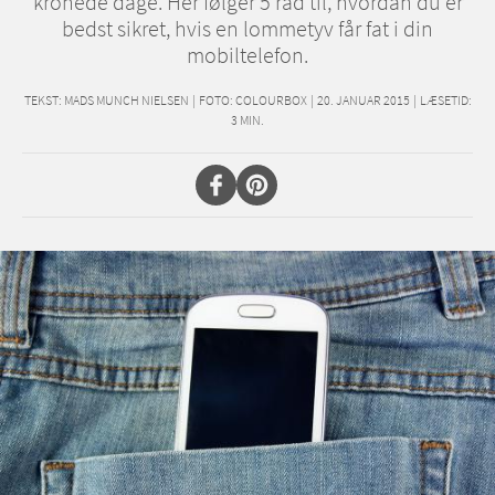
kronede dage. Her følger 5 råd til, hvordan du er
bedst sikret, hvis en lommetyv får fat i din
mobiltelefon.
TEKST:
MADS MUNCH NIELSEN
|
FOTO: COLOURBOX
|
20. JANUAR 2015
|
LÆSETID:
3
MIN.