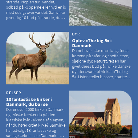
strande. Hop en tur i vandet,
solbad på klipperne eller nyd en is
med udsigt over vandet. Samvirke
giver dig 10 bud på strande, du
kan besøge på Bornholm
DYR
Oplev »The big 5« i
Danmark
Du behøver ikke rejse langt for at
komme på safari og spotte store,
sjældne dyr. Naturstyrelsen har
givet deres bud på, hvilke danske
dyr der svarer til Afrikas »The big
5«. Listen tæller bisoner, spættede
sæler, vilde heste, krondyr og
havørne.
REJSER
13 fantastiske kirker i
Danmark, du bør se
Der er over 2000 kirker i Danmark,
og måske tænker du på den
klassiske hvidkalkede af slagsen,
når du hører ordet kirke? Samvirke
har udvalgt 13 fantastiske og
særlige kirker i hele Danmark - og