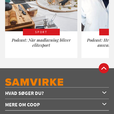
SPORT
Podcast: Når madlavning bliver
Podcast: Hvad
elitesport
ansvarli
HVAD SØGER DU?
Forside
MERE OM COOP
Opskrifter
Om os