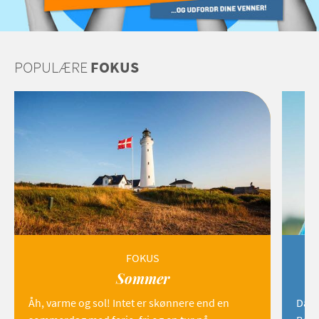
POPULÆRE
FOKUS
FOKUS
Sommer
Åh, varme og sol! Intet er skønnere end en
Danm