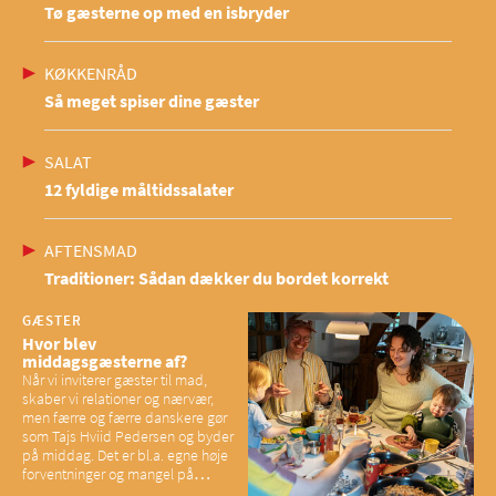
Tø gæsterne op med en isbryder
KØKKENRÅD
Så meget spiser dine gæster
SALAT
12 fyldige måltidssalater
AFTENSMAD
Traditioner: Sådan dækker du bordet korrekt
GÆSTER
Hvor blev
middagsgæsterne af?
Når vi inviterer gæster til mad,
skaber vi relationer og nærvær,
men færre og færre danskere gør
som Tajs Hviid Pedersen og byder
på middag. Det er bl.a. egne høje
forventninger og mangel på
overskud, der spænder ben,