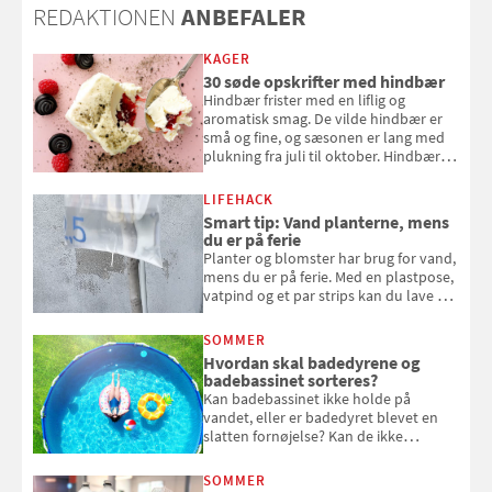
REDAKTIONEN
ANBEFALER
KAGER
30 søde opskrifter med hindbær
Hindbær frister med en liflig og
aromatisk smag. De vilde hindbær er
små og fine, og sæsonen er lang med
plukning fra juli til oktober. Hindbær
kan spises direkte fra busken, eller du
kan bruge dine hindbær i alt fra
LIFEHACK
bagværk og salater til is og syltning.
Smart tip: Vand planterne, mens
du er på ferie
Planter og blomster har brug for vand,
mens du er på ferie. Med en plastpose,
vatpind og et par strips kan du lave dit
eget vandingssystem, så du slipper for
at bede naboen om at vande eller
SOMMER
komme hjem til døde planter
Hvordan skal badedyrene og
badebassinet sorteres?
Kan badebassinet ikke holde på
vandet, eller er badedyret blevet en
slatten fornøjelse? Kan de ikke
repareres, skal du være særligt
opmærksom, når du smider
SOMMER
badebassinet eller et badedyr ud