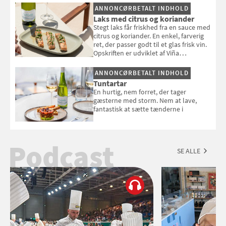
selvstændigt måltid. Opskriften er fra
ANNONCØRBETALT INDHOLD
Louisa Lorangs kogebog "Salat".
Laks med citrus og koriander
Stegt laks får friskhed fra en sauce med
citrus og koriander. En enkel, farverig
ret, der passer godt til et glas frisk vin.
Opskriften er udviklet af Viña
Esmeralda.
ANNONCØRBETALT INDHOLD
Tuntartar
En hurtig, nem forret, der tager
gæsterne med storm. Nem at lave,
fantastisk at sætte tænderne i
Podcast
SE ALLE