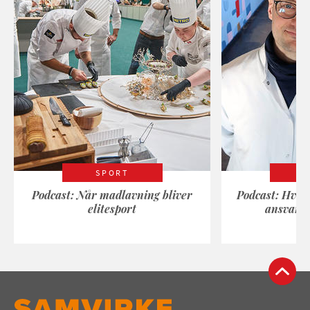
SPORT
Podcast: Når madlavning bliver
Podcast: Hvad
elitesport
ansvarli