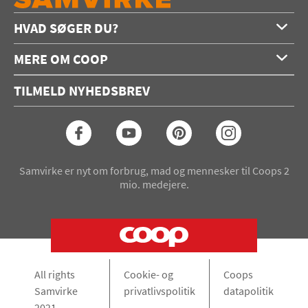
HVAD SØGER DU?
Forside
MERE OM COOP
Opskrifter
Om os
Konkurrencer
TILMELD NYHEDSBREV
Annoncering
Podcast
Coop.dk
Video
Coop medlem
Arkiv
Seneste Samvirke-magasin
Samvirke er nyt om forbrug, mad og mennesker til Coops 2
mio. medejere.
All rights
Cookie- og
Coops
Samvirke
privatlivspolitik
datapolitik
2021