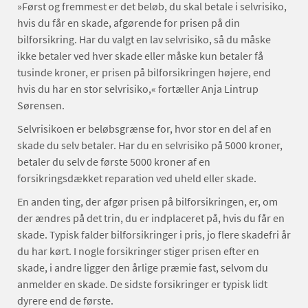
»Først og fremmest er det beløb, du skal betale i selvrisiko,
hvis du får en skade, afgørende for prisen på din
bilforsikring. Har du valgt en lav selvrisiko, så du måske
ikke betaler ved hver skade eller måske kun betaler få
tusinde kroner, er prisen på bilforsikringen højere, end
hvis du har en stor selvrisiko,« fortæller Anja Lintrup
Sørensen.
Selvrisikoen er beløbsgrænse for, hvor stor en del af en
skade du selv betaler. Har du en selvrisiko på 5000 kroner,
betaler du selv de første 5000 kroner af en
forsikringsdækket reparation ved uheld eller skade.
En anden ting, der afgør prisen på bilforsikringen, er, om
der ændres på det trin, du er indplaceret på, hvis du får en
skade. Typisk falder bilforsikringer i pris, jo flere skadefri år
du har kørt. I nogle forsikringer stiger prisen efter en
skade, i andre ligger den årlige præmie fast, selvom du
anmelder en skade. De sidste forsikringer er typisk lidt
dyrere end de første.