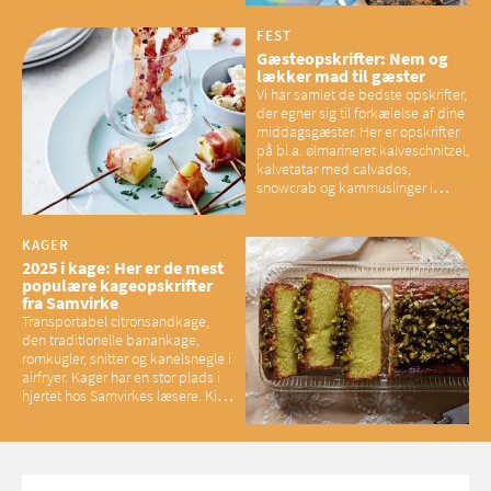
mener eksperter – og det kan
have konsekvenser for vores
FEST
sociale fællesskaber
Gæsteopskrifter: Nem og
lækker mad til gæster
Vi har samlet de bedste opskrifter,
der egner sig til forkælelse af dine
middagsgæster. Her er opskrifter
på bl.a. ølmarineret kalveschnitzel,
kalvetatar med calvados,
snowcrab og kammuslinger i
brunet citronsmør og snacks til
baconelskere
KAGER
2025 i kage: Her er de mest
populære kageopskrifter
fra Samvirke
Transportabel citronsandkage,
den traditionelle banankage,
romkugler, snitter og kanelsnegle i
airfryer. Kager har en stor plads i
hjertet hos Samvirkes læsere. Kig
med og se alle favoritterne fra
2025