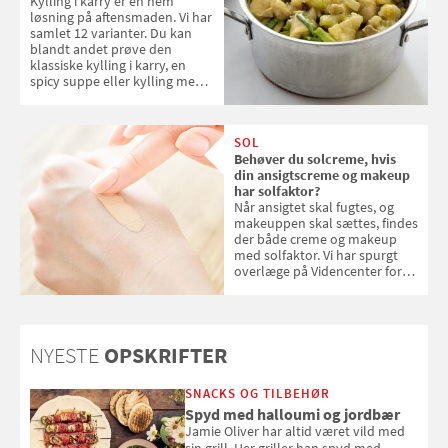
Kylling i karry er en nem
løsning på aftensmaden. Vi har
samlet 12 varianter. Du kan
blandt andet prøve den
klassiske kylling i karry, en
spicy suppe eller kylling med
kokosris. Velbekomme!
SOL
Behøver du solcreme, hvis
din ansigtscreme og makeup
har solfaktor?
Når ansigtet skal fugtes, og
makeuppen skal sættes, findes
der både creme og makeup
med solfaktor. Vi har spurgt
overlæge på Videncenter for
Hudkræft, Stine Regin Wiegell,
om ansigtscreme og makeup
med SPF kan erstatte
solcreme, når man bevæger
NYESTE
OPSKRIFTER
sig ud i solen
SNACKS OG TILBEHØR
Spyd med halloumi og jordbær
Jamie Oliver har altid været vild med
sin grill. Her griller han spyd med