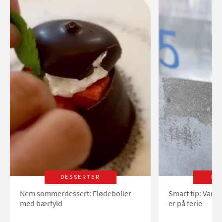
DESSERTER
LI
Nem sommerdessert: Flødeboller
Smart tip: Vand
med bærfyld
er på ferie