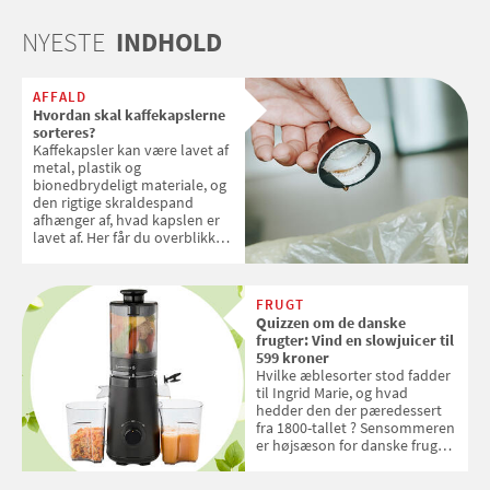
NYESTE
INDHOLD
AFFALD
Hvordan skal kaffekapslerne
sorteres?
Kaffekapsler kan være lavet af
metal, plastik og
bionedbrydeligt materiale, og
den rigtige skraldespand
afhænger af, hvad kapslen er
lavet af. Her får du overblikket
over, hvordan kaffekapslerne
skal sorteres
FRUGT
Quizzen om de danske
frugter: Vind en slowjuicer til
599 kroner
Hvilke æblesorter stod fadder
til Ingrid Marie, og hvad
hedder den der pæredessert
fra 1800-tallet ? Sensommeren
er højsæson for danske fruger,
og lige nu kan du stemme om
dine danske og lokale