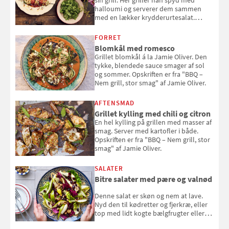
halloumi og serverer dem sammen
med en lækker krydderurtesalat.
Opskriften er fra “BBQ – Nem grill, stor
smag" af Jamie Oliver.
FORRET
Blomkål med romesco
Grillet blomkål á la Jamie Oliver. Den
tykke, blendede sauce smager af sol
og sommer. Opskriften er fra "BBQ –
Nem grill, stor smag" af Jamie Oliver.
AFTENSMAD
Grillet kylling med chili og citron
En hel kylling på grillen med masser af
smag. Server med kartofler i både.
Opskriften er fra "BBQ – Nem grill, stor
smag" af Jamie Oliver.
SALATER
Bitre salater med pære og valnød
Denne salat er skøn og nem at lave.
Nyd den til kødretter og fjerkræ, eller
top med lidt kogte bælgfrugter eller
en rest kylling, og nyd den som et let,