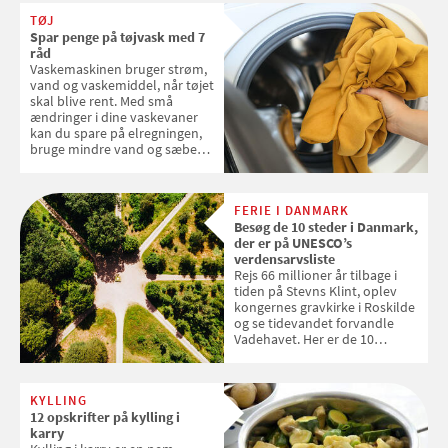
favoritter. Det fejrer Samvirke
TØJ
med en quiz om alt det danske
Spar penge på tøjvask med 7
frugt, vi elsker. Konkurrencen
råd
slutter fredag d. 18. september
Vaskemaskinen bruger strøm,
2026
vand og vaskemiddel, når tøjet
skal blive rent. Med små
ændringer i dine vaskevaner
kan du spare på elregningen,
bruge mindre vand og sæbe
og forlænge vaskemaskinens
levetid. Samvirke har samlet 7
enkle råd til at spare penge på
FERIE I DANMARK
tøjvasken
Besøg de 10 steder i Danmark,
der er på UNESCO’s
verdensarvsliste
Rejs 66 millioner år tilbage i
tiden på Stevns Klint, oplev
kongernes gravkirke i Roskilde
og se tidevandet forvandle
Vadehavet. Her er de 10
danske steder på UNESCO's
verdensarvsliste
KYLLING
12 opskrifter på kylling i
karry