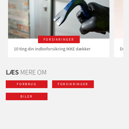
FORSIKRINGER
10 ting din indboforsikring IKKE dækker
Drop
LÆS
MERE OM
FORBRUG
FORSIKRINGER
BILER