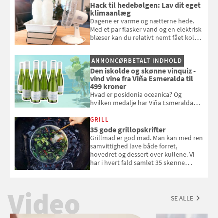
Hack til hedebølgen: Lav dit eget
klimaanlæg
Dagene er varme og nætterne hede.
Med et par flasker vand og en elektrisk
blæser kan du relativt nemt fået koldt
pust, når der er varmt ude og inde. Klik
og se, hvordan du gør
ANNONCØRBETALT INDHOLD
Den iskolde og skønne vinquiz -
vind vine fra Viña Esmeralda til
499 kroner
Hvad er posidonia oceanica? Og
hvilken medalje har Viña Esmeralda
White fået ved Mundus vini i 2026? Gæt
med i Samvirkes skønne vinquiz, hvor
GRILL
du kan vinde 6 flasker vin fra Viña
35 gode grillopskrifter
Esmeralda. Konkurrencen slutter 1.
Grillmad er god mad. Man kan med ren
september 2026.
samvittighed lave både forret,
hovedret og dessert over kullene. Vi
har i hvert fald samlet 35 skønne
forslag til en sommeraften i grillens
tegn.
Video
SE ALLE