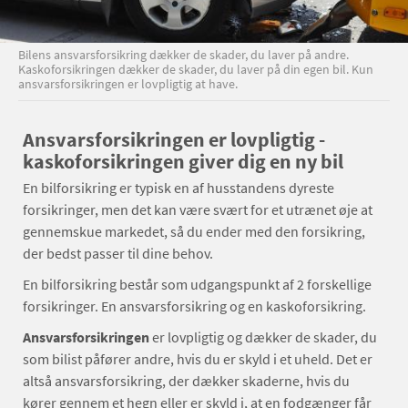
Bilens ansvarsforsikring dækker de skader, du laver på andre.
Kaskoforsikringen dækker de skader, du laver på din egen bil. Kun
ansvarsforsikringen er lovpligtig at have.
Ansvarsforsikringen er lovpligtig -
kaskoforsikringen giver dig en ny bil
En bilforsikring er typisk en af husstandens dyreste
forsikringer, men det kan være svært for et utrænet øje at
gennemskue markedet, så du ender med den forsikring,
der bedst passer til dine behov.
En bilforsikring består som udgangspunkt af 2 forskellige
forsikringer. En ansvarsforsikring og en kaskoforsikring.
Ansvarsforsikringen
er lovpligtig og dækker de skader, du
som bilist påfører andre, hvis du er skyld i et uheld. Det er
altså ansvarsforsikring, der dækker skaderne, hvis du
kører gennem et hegn eller er skyld i, at en fodgænger får