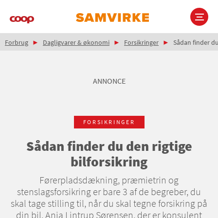
Gå
til
hovedindhold
Brødkrumme
Main
Forbrug
Dagligvarer & økonomi
Forsikringer
Sådan finder du 
navigation
ANNONCE
FORSIKRINGER
Sådan finder du den rigtige
bilforsikring
Førerpladsdækning, præmietrin og
stenslagsforsikring er bare 3 af de begreber, du
skal tage stilling til, når du skal tegne forsikring på
din bil. Anja Lintrup Sørensen, der er konsulent