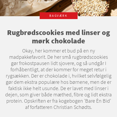
BAGVÆRK
Rugbrødscookies med linser og
mørk chokolade
Okay, her kommer et bud på en ny
madpakkefavorit. De her små rugbrødscookies
gør frokostpausen lidt sjovere, og så undgår I
forhåbentligt, at der kommer for meget retur i
rygsækken. Der er chokolade i, hvilket selvfølgelig
gør dem ekstra populære hos børnene, men de er
faktisk ikke helt usunde. De er lavet med linser i
dejen, som giver både mæthed, fibre og lidt ekstra
protein. Opskriften er fra kogebogen 'Bare Èn Bid'
af forfatteren Christian Schødts.