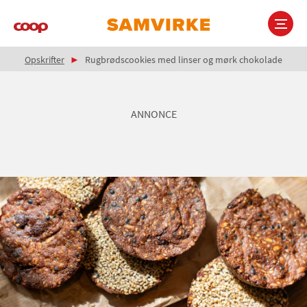
Gå
til
hovedindhold
Brødkrumme
Main
Opskrifter
Rugbrødscookies med linser og mørk chokolade
navigation
ANNONCE