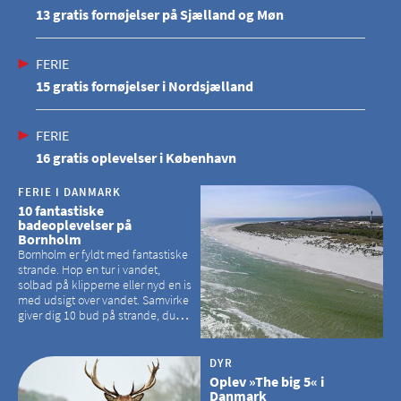
13 gratis fornøjelser på Sjælland og Møn
FERIE
15 gratis fornøjelser i Nordsjælland
FERIE
16 gratis oplevelser i København
FERIE I DANMARK
10 fantastiske
badeoplevelser på
Bornholm
Bornholm er fyldt med fantastiske
strande. Hop en tur i vandet,
solbad på klipperne eller nyd en is
med udsigt over vandet. Samvirke
giver dig 10 bud på strande, du
kan besøge på Bornholm
DYR
Oplev »The big 5« i
Danmark