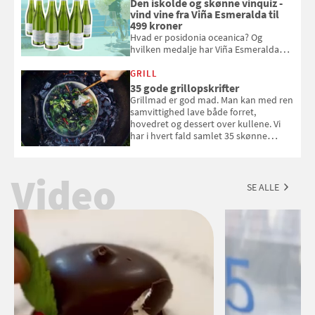
Den iskolde og skønne vinquiz -
vind vine fra Viña Esmeralda til
499 kroner
Hvad er posidonia oceanica? Og
hvilken medalje har Viña Esmeralda
White fået ved Mundus vini i 2026? Gæt
med i Samvirkes skønne vinquiz, hvor
GRILL
du kan vinde 6 flasker vin fra Viña
35 gode grillopskrifter
Esmeralda. Konkurrencen slutter 1.
Grillmad er god mad. Man kan med ren
september 2026.
samvittighed lave både forret,
hovedret og dessert over kullene. Vi
har i hvert fald samlet 35 skønne
forslag til en sommeraften i grillens
tegn.
Video
SE ALLE