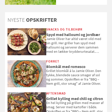
NYESTE
OPSKRIFTER
SNACKS OG TILBEHØR
Spyd med halloumi og jordbær
Jamie Oliver har altid været vild med
sin grill. Her griller han spyd med
halloumi og serverer dem sammen
med en lækker krydderurtesalat.
Opskriften er fra “BBQ – Nem grill, stor
smag" af Jamie Oliver.
FORRET
Blomkål med romesco
Grillet blomkål á la Jamie Oliver. Den
tykke, blendede sauce smager af sol
og sommer. Opskriften er fra "BBQ –
Nem grill, stor smag" af Jamie Oliver.
AFTENSMAD
Grillet kylling med chili og citron
En hel kylling på grillen med masser af
smag. Server med kartofler i både.
Opskriften er fra "BBQ – Nem grill, stor