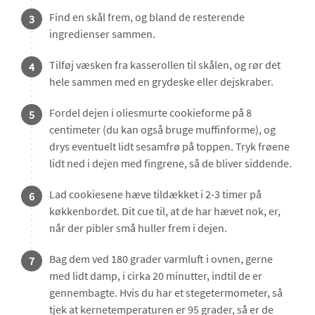
Find en skål frem, og bland de resterende
3
ingredienser sammen.
Tilføj væsken fra kasserollen til skålen, og rør det
4
hele sammen med en grydeske eller dejskraber.
Fordel dejen i oliesmurte cookieforme på 8
5
centimeter (du kan også bruge muffinforme), og
drys eventuelt lidt sesamfrø på toppen. Tryk frøene
lidt ned i dejen med fingrene, så de bliver siddende.
Lad cookiesene hæve tildækket i 2-3 timer på
6
køkkenbordet. Dit cue til, at de har hævet nok, er,
når der pibler små huller frem i dejen.
Bag dem ved 180 grader varmluft i ovnen, gerne
7
med lidt damp, i cirka 20 minutter, indtil de er
gennembagte. Hvis du har et stegetermometer, så
tjek at kernetemperaturen er 95 grader, så er de