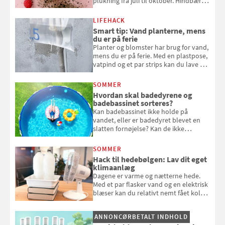
plukning fra juli til oktober. Hindbær
kan spises direkte fra busken, eller du
kan bruge dine hindbær i alt fra
LIFEHACK
bagværk og salater til is og syltning.
Smart tip: Vand planterne, mens
du er på ferie
Planter og blomster har brug for vand,
mens du er på ferie. Med en plastpose,
vatpind og et par strips kan du lave dit
eget vandingssystem, så du slipper for
at bede naboen om at vande eller
SOMMER
komme hjem til døde planter
Hvordan skal badedyrene og
badebassinet sorteres?
Kan badebassinet ikke holde på
vandet, eller er badedyret blevet en
slatten fornøjelse? Kan de ikke
repareres, skal du være særligt
opmærksom, når du smider
SOMMER
badebassinet eller et badedyr ud
Hack til hedebølgen: Lav dit eget
klimaanlæg
Dagene er varme og nætterne hede.
Med et par flasker vand og en elektrisk
blæser kan du relativt nemt fået koldt
pust, når der er varmt ude og inde. Klik
og se, hvordan du gør
ANNONCØRBETALT INDHOLD