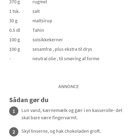
370 g
rugmel
1 tsk.
salt
30 g
maltsirup
0.5 dl
Tahin
100 g
solsikkekerner
100 g
sesamfrø
, plus ekstra til drys
-
neutral olie
, til smøring af forme
ANNONCE
Sådan gør du
Lun vand, kærnemælk og gær i en kasserolle- det
1
skal bare være fingervarmt.
Skyl linserne, og hak chokoladen groft.
2