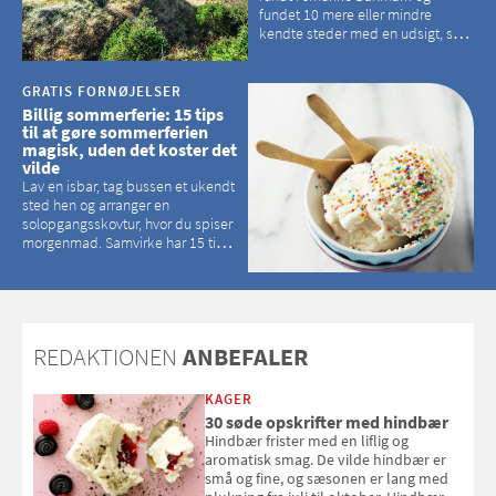
fundet 10 mere eller mindre
kendte steder med en udsigt, som
kan tage pusten fra de fleste
GRATIS FORNØJELSER
Billig sommerferie: 15 tips
til at gøre sommerferien
magisk, uden det koster det
vilde
Lav en isbar, tag bussen et ukendt
sted hen og arranger en
solopgangsskovtur, hvor du spiser
morgenmad. Samvirke har 15 tips
til, hvordan du kan have en
magisk ferie, uden at det koster
dig det vilde
REDAKTIONEN
ANBEFALER
KAGER
30 søde opskrifter med hindbær
Hindbær frister med en liflig og
aromatisk smag. De vilde hindbær er
små og fine, og sæsonen er lang med