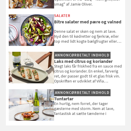
smag" af Jamie Oliver.
SALATER
Bitre salater med pære og valnød
Denne salat er skøn og nem at lave.
Nyd den til kødretter og fjerkræ, eller
top med lidt kogte bælgfrugter eller
en rest kylling, og nyd den som et let,
selvstændigt måltid. Opskriften er fra
ANNONCØRBETALT INDHOLD
Louisa Lorangs kogebog "Salat".
Laks med citrus og koriander
Stegt laks får friskhed fra en sauce med
citrus og koriander. En enkel, farverig
ret, der passer godt til et glas frisk vin.
Opskriften er udviklet af Viña
Esmeralda.
ANNONCØRBETALT INDHOLD
Tuntartar
En hurtig, nem forret, der tager
gæsterne med storm. Nem at lave,
fantastisk at sætte tænderne i