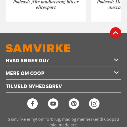
Podcast: Når madlavning bliver
Podcast: Hvad
elitesport
ansvarli
HVAD SØGER DU?
Forside
MERE OM COOP
Opskrifter
Om os
Konkurrencer
TILMELD NYHEDSBREV
Annoncering
Podcast
Coop.dk
Video
Coop medlem
Arkiv
Seneste Samvirke-magasin
Samvirke er nyt om forbrug, mad og mennesker til Coops 2
mio. medejere.