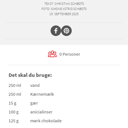
TEKST
: CHRISTIAN SCHØDTS
FOTO
: SIMONE ASTRID SCHØDTS
15. SEPTEMBER 2025
0 Personer
Det skal du bruge:
250 ml
vand
250 ml
Kærnemælk
15 g
gær
100 g
anicialinser
125 g
mørk chokolade