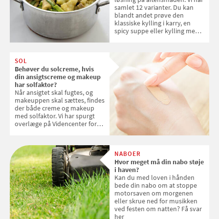
samlet 12 varianter. Du kan
blandt andet prøve den
klassiske kylling i karry, en
spicy suppe eller kylling med
kokosris. Velbekomme!
SOL
Behøver du solcreme, hvis
din ansigtscreme og makeup
har solfaktor?
Når ansigtet skal fugtes, og
makeuppen skal sættes, findes
der både creme og makeup
med solfaktor. Vi har spurgt
overlæge på Videncenter for
Hudkræft, Stine Regin Wiegell,
om ansigtscreme og makeup
med SPF kan erstatte
NABOER
solcreme, når man bevæger
Hvor meget må din nabo støje
sig ud i solen
i haven?
Kan du med loven i hånden
bede din nabo om at stoppe
motorsaven om morgenen
eller skrue ned for musikken
ved festen om natten? Få svar
her