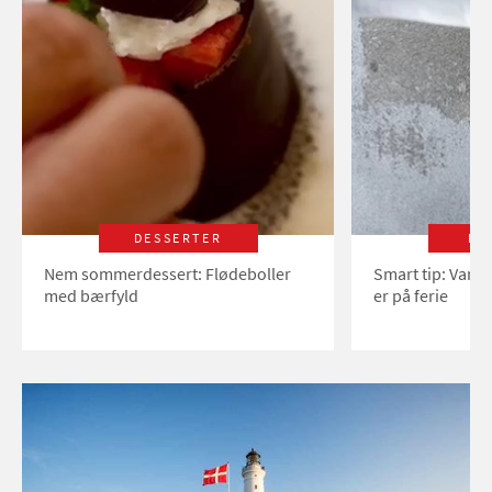
DESSERTER
LI
Nem sommerdessert: Flødeboller
Smart tip: Vand
med bærfyld
er på ferie