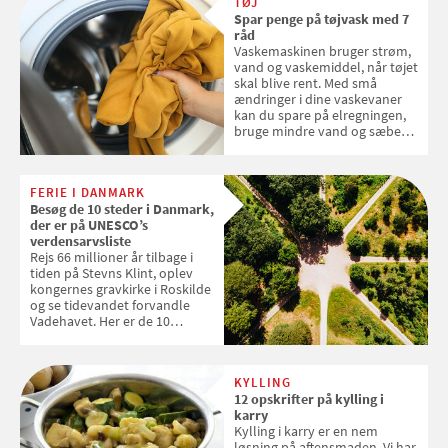
TØJ
Spar penge på tøjvask med 7
råd
Vaskemaskinen bruger strøm,
vand og vaskemiddel, når tøjet
skal blive rent. Med små
ændringer i dine vaskevaner
kan du spare på elregningen,
bruge mindre vand og sæbe
og forlænge vaskemaskinens
levetid. Samvirke har samlet 7
enkle råd til at spare penge på
FERIE I DANMARK
tøjvasken
Besøg de 10 steder i Danmark,
der er på UNESCO’s
verdensarvsliste
Rejs 66 millioner år tilbage i
tiden på Stevns Klint, oplev
kongernes gravkirke i Roskilde
og se tidevandet forvandle
Vadehavet. Her er de 10
danske steder på UNESCO's
verdensarvsliste
KYLLING
12 opskrifter på kylling i
karry
Kylling i karry er en nem
løsning på aftensmaden. Vi har