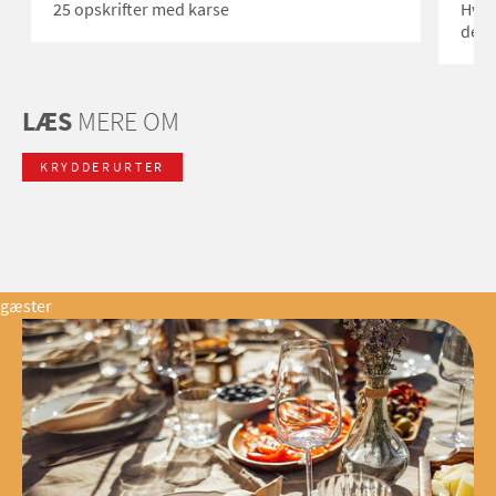
25 opskrifter med karse
Hvor
den
LÆS
MERE OM
KRYDDERURTER
gæster