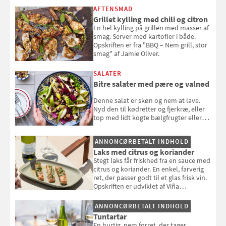
AFTENSMAD
Grillet kylling med chili og citron
En hel kylling på grillen med masser af
smag. Server med kartofler i både.
Opskriften er fra "BBQ – Nem grill, stor
smag" af Jamie Oliver.
SALATER
Bitre salater med pære og valnød
Denne salat er skøn og nem at lave.
Nyd den til kødretter og fjerkræ, eller
top med lidt kogte bælgfrugter eller
en rest kylling, og nyd den som et let,
selvstændigt måltid. Opskriften er fra
ANNONCØRBETALT INDHOLD
Louisa Lorangs kogebog "Salat".
Laks med citrus og koriander
Stegt laks får friskhed fra en sauce med
citrus og koriander. En enkel, farverig
ret, der passer godt til et glas frisk vin.
Opskriften er udviklet af Viña
Esmeralda.
ANNONCØRBETALT INDHOLD
Tuntartar
En hurtig, nem forret, der tager