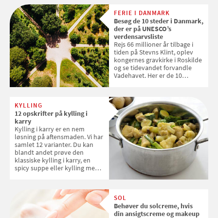
enkle råd til at spare penge på
FERIE I DANMARK
tøjvasken
Besøg de 10 steder i Danmark,
der er på UNESCO’s
verdensarvsliste
Rejs 66 millioner år tilbage i
tiden på Stevns Klint, oplev
kongernes gravkirke i Roskilde
og se tidevandet forvandle
Vadehavet. Her er de 10
danske steder på UNESCO's
verdensarvsliste
KYLLING
12 opskrifter på kylling i
karry
Kylling i karry er en nem
løsning på aftensmaden. Vi har
samlet 12 varianter. Du kan
blandt andet prøve den
klassiske kylling i karry, en
spicy suppe eller kylling med
kokosris. Velbekomme!
SOL
Behøver du solcreme, hvis
din ansigtscreme og makeup