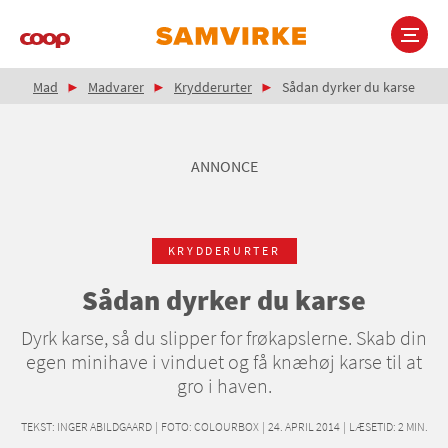
Gå
til
hovedindhold
Brødkrumme
Main
Mad
Madvarer
Krydderurter
Sådan dyrker du karse
navigation
ANNONCE
KRYDDERURTER
Sådan dyrker du karse
Dyrk karse, så du slipper for frøkapslerne. Skab din
egen minihave i vinduet og få knæhøj karse til at
gro i haven.
TEKST:
INGER ABILDGAARD
|
FOTO: COLOURBOX
|
24. APRIL 2014
|
LÆSETID:
2
MIN.