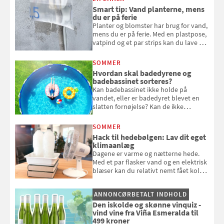
bagværk og salater til is og syltning.
Smart tip: Vand planterne, mens
du er på ferie
Planter og blomster har brug for vand,
mens du er på ferie. Med en plastpose,
vatpind og et par strips kan du lave dit
eget vandingssystem, så du slipper for
at bede naboen om at vande eller
SOMMER
komme hjem til døde planter
Hvordan skal badedyrene og
badebassinet sorteres?
Kan badebassinet ikke holde på
vandet, eller er badedyret blevet en
slatten fornøjelse? Kan de ikke
repareres, skal du være særligt
opmærksom, når du smider
SOMMER
badebassinet eller et badedyr ud
Hack til hedebølgen: Lav dit eget
klimaanlæg
Dagene er varme og nætterne hede.
Med et par flasker vand og en elektrisk
blæser kan du relativt nemt fået koldt
pust, når der er varmt ude og inde. Klik
og se, hvordan du gør
ANNONCØRBETALT INDHOLD
Den iskolde og skønne vinquiz -
vind vine fra Viña Esmeralda til
499 kroner