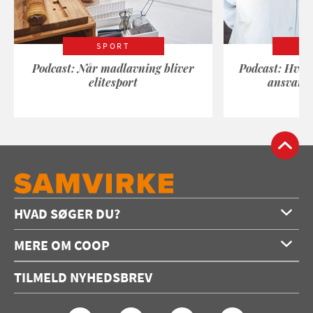
SPORT
Podcast: Når madlavning bliver
Podcast: Hvad
elitesport
ansvarli
HVAD SØGER DU?
Forside
MERE OM COOP
Opskrifter
Om os
Konkurrencer
TILMELD NYHEDSBREV
Annoncering
Podcast
Coop.dk
Video