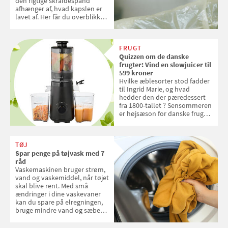
den rigtige skraldespand
afhænger af, hvad kapslen er
lavet af. Her får du overblikket
over, hvordan kaffekapslerne
skal sorteres
FRUGT
Quizzen om de danske
frugter: Vind en slowjuicer til
599 kroner
Hvilke æblesorter stod fadder
til Ingrid Marie, og hvad
hedder den der pæredessert
fra 1800-tallet ? Sensommeren
er højsæson for danske fruger,
og lige nu kan du stemme om
dine danske og lokale
favoritter. Det fejrer Samvirke
TØJ
med en quiz om alt det danske
Spar penge på tøjvask med 7
frugt, vi elsker. Konkurrencen
råd
slutter fredag d. 18. september
Vaskemaskinen bruger strøm,
2026
vand og vaskemiddel, når tøjet
skal blive rent. Med små
ændringer i dine vaskevaner
kan du spare på elregningen,
bruge mindre vand og sæbe
og forlænge vaskemaskinens
levetid. Samvirke har samlet 7