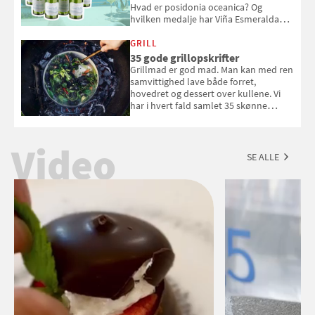
Hvad er posidonia oceanica? Og
hvilken medalje har Viña Esmeralda
White fået ved Mundus vini i 2026? Gæt
med i Samvirkes skønne vinquiz, hvor
GRILL
du kan vinde 6 flasker vin fra Viña
35 gode grillopskrifter
Esmeralda. Konkurrencen slutter 1.
Grillmad er god mad. Man kan med ren
september 2026.
samvittighed lave både forret,
hovedret og dessert over kullene. Vi
har i hvert fald samlet 35 skønne
forslag til en sommeraften i grillens
tegn.
Video
SE ALLE