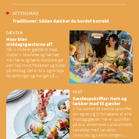
AFTENSMAD
Traditioner: Sådan dækker du bordet korrekt
GÆSTER
Hvor blev
middagsgæsterne af?
Når vi inviterer gæster til mad,
skaber vi relationer og nærvær,
men færre og færre danskere gør
som Tajs Hviid Pedersen og byder
på middag. Det er bl.a. egne høje
forventninger og mangel på
overskud, der spænder ben,
mener eksperter – og det kan
have konsekvenser for vores
FEST
sociale fællesskaber
Gæsteopskrifter: Nem og
lækker mad til gæster
Vi har samlet de bedste opskrifter,
der egner sig til forkælelse af dine
middagsgæster. Her er opskrifter
på bl.a. ølmarineret kalveschnitzel,
kalvetatar med calvados,
snowcrab og kammuslinger i