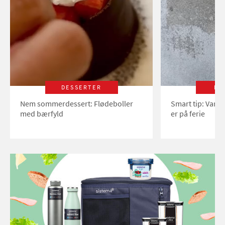
DESSERTER
LI
Nem sommerdessert: Flødeboller
Smart tip: Vand
med bærfyld
er på ferie