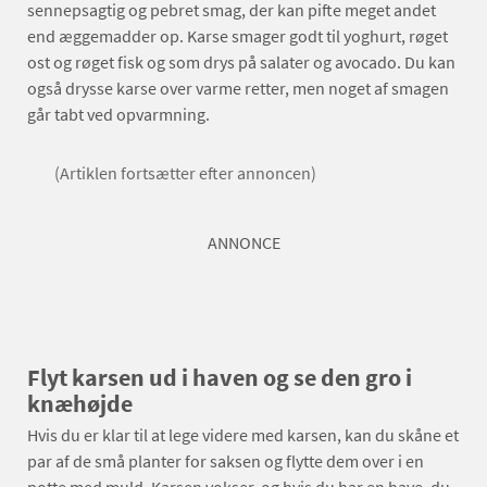
sennepsagtig og pebret smag, der kan pifte meget andet
end æggemadder op. Karse smager godt til yoghurt, røget
ost og røget fisk og som drys på salater og avocado. Du kan
også drysse karse over varme retter, men noget af smagen
går tabt ved opvarmning.
(Artiklen fortsætter efter annoncen)
ANNONCE
Flyt karsen ud i haven og se den gro i
knæhøjde
Hvis du er klar til at lege videre med karsen, kan du skåne et
par af de små planter for saksen og flytte dem over i en
potte med muld. Karsen vokser, og hvis du har en have, du