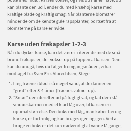
kan plante den ud i, ender du med knæhøj karse med
kraftige blade og kraftig smag. Når planterne blomstrer
minder de om de kendte gule rapsplanter, bortset fra at
blomsterne på karse er hvide.
Karse uden frøkapsler 1-2-3
Når du dyrker karse, kan det være irriterende med de små
brune frøkapsler, der vokser op på toppen af karsen. Dem
kan du undgå, hvis du følger fremgangsmåden, vi har
modtaget fra Sven Erik Albrechtsen, Stege:
Læg frøene i blød i så meget vand, at de danner en
”grød” efter 3-4 timer (frøene svulmer op).
”Smør” dem derefter ud på fugtigt vat, og lad dem stå i
vindueskarmen med et klart låg over, til karsen er i
optimal størrelse. Den boks med låg, man køber færdig
karse i, er fortrinlig og kan bruges igen og igen. Ved at
bruge en boks er det kun nødvendigt at vande få gange,