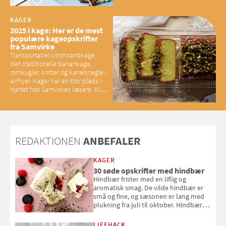
brunet citronsmør og snacks til
baconelskere
KAGER
2025 i kage: Her er de mest
populære kageopskrifter
fra Samvirke
Transportabel citronsandkage,
den traditionelle banankage,
romkugler, snitter og kanelsnegle i
airfryer. Kager har en stor plads i
hjertet hos Samvirkes læsere. Kig
med og se alle favoritterne fra
2025
REDAKTIONEN
ANBEFALER
KAGER
30 søde opskrifter med hindbær
Hindbær frister med en liflig og
aromatisk smag. De vilde hindbær er
små og fine, og sæsonen er lang med
plukning fra juli til oktober. Hindbær
kan spises direkte fra busken, eller du
kan bruge dine hindbær i alt fra
LIFEHACK