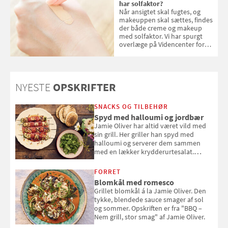
har solfaktor?
Når ansigtet skal fugtes, og
makeuppen skal sættes, findes
der både creme og makeup
med solfaktor. Vi har spurgt
overlæge på Videncenter for
Hudkræft, Stine Regin Wiegell,
om ansigtscreme og makeup
med SPF kan erstatte
solcreme, når man bevæger
NYESTE
OPSKRIFTER
sig ud i solen
SNACKS OG TILBEHØR
Spyd med halloumi og jordbær
Jamie Oliver har altid været vild med
sin grill. Her griller han spyd med
halloumi og serverer dem sammen
med en lækker krydderurtesalat.
Opskriften er fra “BBQ – Nem grill, stor
smag" af Jamie Oliver.
FORRET
Blomkål med romesco
Grillet blomkål á la Jamie Oliver. Den
tykke, blendede sauce smager af sol
og sommer. Opskriften er fra "BBQ –
Nem grill, stor smag" af Jamie Oliver.