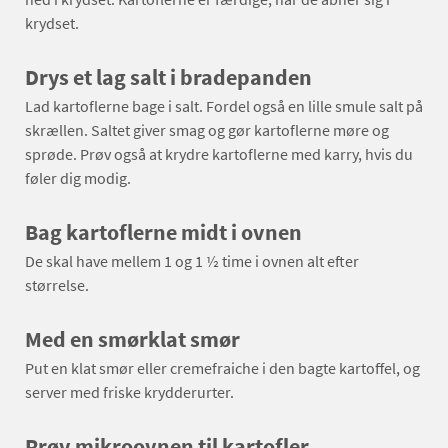
krydset.
Drys et lag salt i bradepanden
Lad kartoflerne bage i salt. Fordel også en lille smule salt på
skrællen. Saltet giver smag og gør kartoflerne møre og
sprøde. Prøv også at krydre kartoflerne med karry, hvis du
føler dig modig.
Bag kartoflerne midt i ovnen
De skal have mellem 1 og 1 ½ time i ovnen alt efter
størrelse.
Med en smørklat smør
Put en klat smør eller cremefraiche i den bagte kartoffel, og
server med friske krydderurter.
Prøv mikroovnen til kartofler