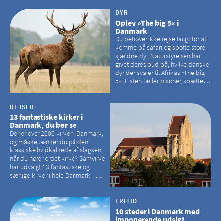
DYR
Oplev »The big 5« i
Danmark
Du behøver ikke rejse langt for at
komme på safari og spotte store,
sjældne dyr. Naturstyrelsen har
givet deres bud på, hvilke danske
dyr der svarer til Afrikas »The big
5«. Listen tæller bisoner, spættede
sæler, vilde heste, krondyr og
havørne.
REJSER
13 fantastiske kirker i
Danmark, du bør se
Der er over 2000 kirker i Danmark,
og måske tænker du på den
klassiske hvidkalkede af slagsen,
når du hører ordet kirke? Samvirke
har udvalgt 13 fantastiske og
særlige kirker i hele Danmark - og
der er langt mellem den klassiske,
hvidkalkede kirke. Se et bud på,
hvilke kirker, der er en omvej værd
FRITID
10 steder i Danmark med
imponerende udsigt