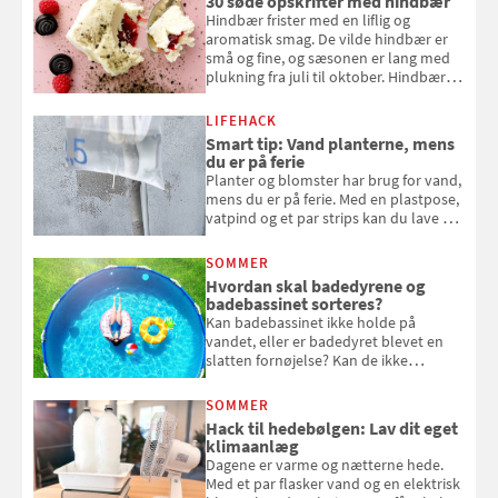
30 søde opskrifter med hindbær
Hindbær frister med en liflig og
aromatisk smag. De vilde hindbær er
små og fine, og sæsonen er lang med
plukning fra juli til oktober. Hindbær
kan spises direkte fra busken, eller du
kan bruge dine hindbær i alt fra
LIFEHACK
bagværk og salater til is og syltning.
Smart tip: Vand planterne, mens
du er på ferie
Planter og blomster har brug for vand,
mens du er på ferie. Med en plastpose,
vatpind og et par strips kan du lave dit
eget vandingssystem, så du slipper for
at bede naboen om at vande eller
SOMMER
komme hjem til døde planter
Hvordan skal badedyrene og
badebassinet sorteres?
Kan badebassinet ikke holde på
vandet, eller er badedyret blevet en
slatten fornøjelse? Kan de ikke
repareres, skal du være særligt
opmærksom, når du smider
SOMMER
badebassinet eller et badedyr ud
Hack til hedebølgen: Lav dit eget
klimaanlæg
Dagene er varme og nætterne hede.
Med et par flasker vand og en elektrisk