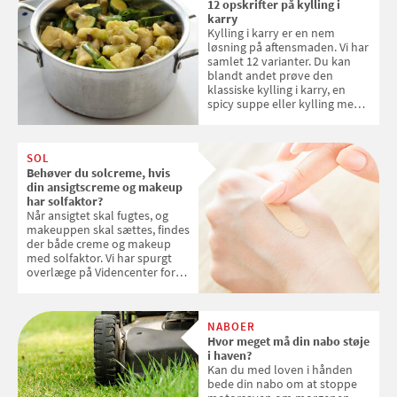
12 opskrifter på kylling i
karry
Kylling i karry er en nem
løsning på aftensmaden. Vi har
samlet 12 varianter. Du kan
blandt andet prøve den
klassiske kylling i karry, en
spicy suppe eller kylling med
kokosris. Velbekomme!
SOL
Behøver du solcreme, hvis
din ansigtscreme og makeup
har solfaktor?
Når ansigtet skal fugtes, og
makeuppen skal sættes, findes
der både creme og makeup
med solfaktor. Vi har spurgt
overlæge på Videncenter for
Hudkræft, Stine Regin Wiegell,
om ansigtscreme og makeup
med SPF kan erstatte
NABOER
solcreme, når man bevæger
Hvor meget må din nabo støje
sig ud i solen
i haven?
Kan du med loven i hånden
bede din nabo om at stoppe