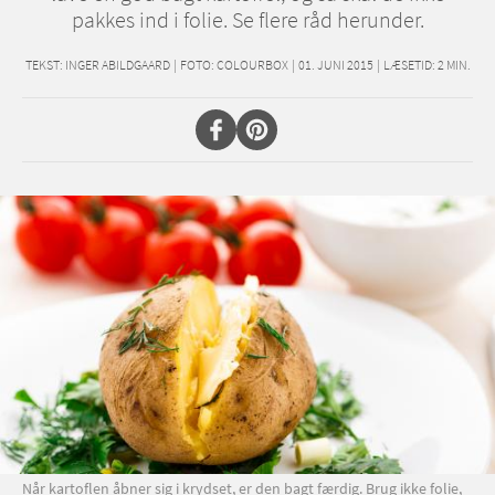
pakkes ind i folie. Se flere råd herunder.
TEKST:
INGER ABILDGAARD
|
FOTO: COLOURBOX
|
01. JUNI 2015
|
LÆSETID:
2
MIN.
Når kartoflen åbner sig i krydset, er den bagt færdig. Brug ikke folie,