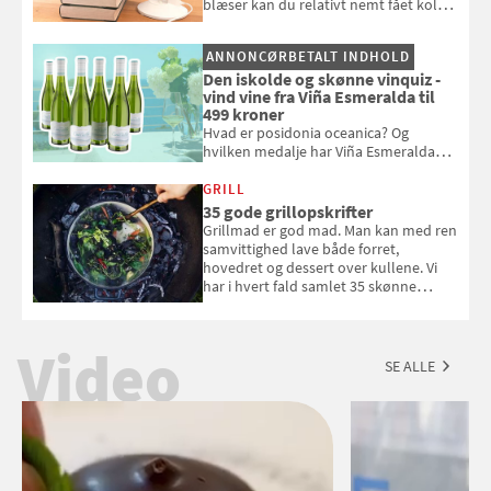
blæser kan du relativt nemt fået koldt
pust, når der er varmt ude og inde. Klik
og se, hvordan du gør
ANNONCØRBETALT INDHOLD
Den iskolde og skønne vinquiz -
vind vine fra Viña Esmeralda til
499 kroner
Hvad er posidonia oceanica? Og
hvilken medalje har Viña Esmeralda
White fået ved Mundus vini i 2026? Gæt
med i Samvirkes skønne vinquiz, hvor
GRILL
du kan vinde 6 flasker vin fra Viña
35 gode grillopskrifter
Esmeralda. Konkurrencen slutter 1.
Grillmad er god mad. Man kan med ren
september 2026.
samvittighed lave både forret,
hovedret og dessert over kullene. Vi
har i hvert fald samlet 35 skønne
forslag til en sommeraften i grillens
tegn.
Video
SE ALLE