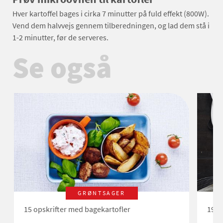
Hver kartoffel bages i cirka 7 minutter på fuld effekt (800W).
Vend dem halvvejs gennem tilberedningen, og lad dem stå i
1-2 minutter, før de serveres.
Se også
GRØNTSAGER
15 opskrifter med bagekartofler
19 o