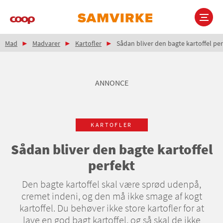
Gå
til
hovedindhold
Brødkrumme
Main
Mad
Madvarer
Kartofler
Sådan bliver den bagte kartoffel per
navigation
ANNONCE
KARTOFLER
Sådan bliver den bagte kartoffel
perfekt
Den bagte kartoffel skal være sprød udenpå,
cremet indeni, og den må ikke smage af kogt
kartoffel. Du behøver ikke store kartofler for at
lave en god bagt kartoffel, og så skal de ikke