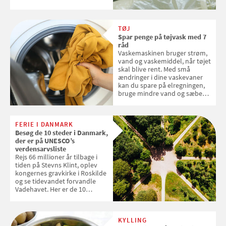
over, hvordan kaffekapslerne
skal sorteres
TØJ
Spar penge på tøjvask med 7
råd
Vaskemaskinen bruger strøm,
vand og vaskemiddel, når tøjet
skal blive rent. Med små
ændringer i dine vaskevaner
kan du spare på elregningen,
bruge mindre vand og sæbe
og forlænge vaskemaskinens
levetid. Samvirke har samlet 7
enkle råd til at spare penge på
FERIE I DANMARK
tøjvasken
Besøg de 10 steder i Danmark,
der er på UNESCO’s
verdensarvsliste
Rejs 66 millioner år tilbage i
tiden på Stevns Klint, oplev
kongernes gravkirke i Roskilde
og se tidevandet forvandle
Vadehavet. Her er de 10
danske steder på UNESCO's
verdensarvsliste
KYLLING