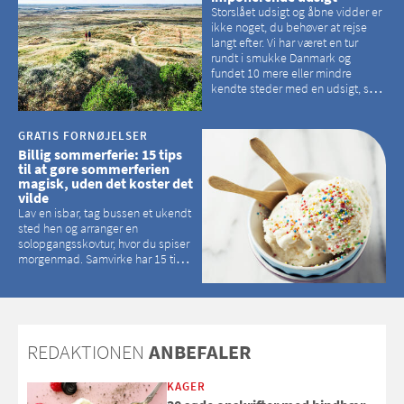
Storslået udsigt og åbne vidder er
ikke noget, du behøver at rejse
langt efter. Vi har været en tur
rundt i smukke Danmark og
fundet 10 mere eller mindre
kendte steder med en udsigt, som
kan tage pusten fra de fleste
GRATIS FORNØJELSER
Billig sommerferie: 15 tips
til at gøre sommerferien
magisk, uden det koster det
vilde
Lav en isbar, tag bussen et ukendt
sted hen og arranger en
solopgangsskovtur, hvor du spiser
morgenmad. Samvirke har 15 tips
til, hvordan du kan have en
magisk ferie, uden at det koster
dig det vilde
REDAKTIONEN
ANBEFALER
KAGER