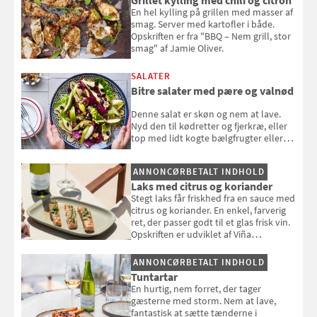
En hel kylling på grillen med masser af
smag. Server med kartofler i både.
Opskriften er fra "BBQ – Nem grill, stor
smag" af Jamie Oliver.
SALATER
Bitre salater med pære og valnød
Denne salat er skøn og nem at lave.
Nyd den til kødretter og fjerkræ, eller
top med lidt kogte bælgfrugter eller
en rest kylling, og nyd den som et let,
selvstændigt måltid. Opskriften er fra
ANNONCØRBETALT INDHOLD
Louisa Lorangs kogebog "Salat".
Laks med citrus og koriander
Stegt laks får friskhed fra en sauce med
citrus og koriander. En enkel, farverig
ret, der passer godt til et glas frisk vin.
Opskriften er udviklet af Viña
Esmeralda.
ANNONCØRBETALT INDHOLD
Tuntartar
En hurtig, nem forret, der tager
gæsterne med storm. Nem at lave,
fantastisk at sætte tænderne i