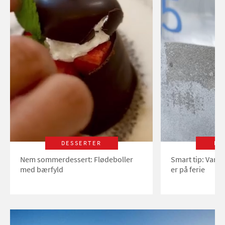
DESSERTER
LI
Nem sommerdessert: Flødeboller
Smart tip: Vand
med bærfyld
er på ferie