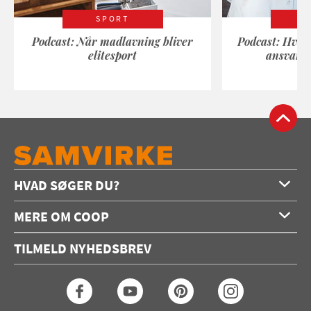
SPORT
Podcast: Når madlavning bliver
Podcast: Hvad
elitesport
ansvarli
HVAD SØGER DU?
Forside
MERE OM COOP
Opskrifter
Om os
Konkurrencer
TILMELD NYHEDSBREV
Annoncering
Podcast
Coop.dk
Video
Coop medlem
Arkiv
Seneste Samvirke-magasin