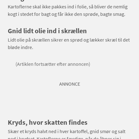
Kartoflerne skal ikke pakkes ind i folie, så bliver de nemlig
kogt i stedet for bagt og får ikke den sprøde, bagte smag.
Gnid lidt olie ind i skrællen
Lidt olie på skrællen sikrer en sprød og lækker skræl til det
bløde indre.
(Artiklen fortsætter efter annoncen)
ANNONCE
Kryds, hvor skatten findes
Skær et kryds halvt ned i hver kartoffel, gnid smør og salt
ned i krydset. Kartoflerne er færdige, når de åbner sig i