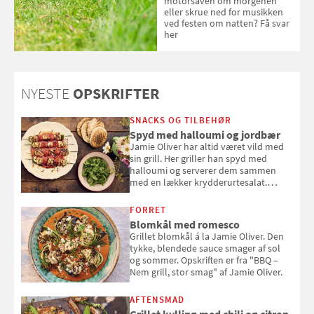
motorsaven om morgenen
eller skrue ned for musikken
ved festen om natten? Få svar
her
NYESTE
OPSKRIFTER
SNACKS OG TILBEHØR
Spyd med halloumi og jordbær
Jamie Oliver har altid været vild med
sin grill. Her griller han spyd med
halloumi og serverer dem sammen
med en lækker krydderurtesalat.
Opskriften er fra “BBQ – Nem grill, stor
smag" af Jamie Oliver.
FORRET
Blomkål med romesco
Grillet blomkål á la Jamie Oliver. Den
tykke, blendede sauce smager af sol
og sommer. Opskriften er fra "BBQ –
Nem grill, stor smag" af Jamie Oliver.
AFTENSMAD
Grillet kylling med chili og citron