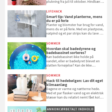
plukning fra juli til oktober. Hindbær
kan spises direkte fra busken, eller du
kan bruge dine hindbær i alt fra
LIFEHACK
bagværk og salater til is og syltning.
Smart tip: Vand planterne, mens
du er på ferie
Planter og blomster har brug for vand,
mens du er på ferie. Med en plastpose,
vatpind og et par strips kan du lave dit
eget vandingssystem, så du slipper for
at bede naboen om at vande eller
SOMMER
komme hjem til døde planter
Hvordan skal badedyrene og
badebassinet sorteres?
Kan badebassinet ikke holde på
vandet, eller er badedyret blevet en
slatten fornøjelse? Kan de ikke
repareres, skal du være særligt
opmærksom, når du smider
SOMMER
badebassinet eller et badedyr ud
Hack til hedebølgen: Lav dit eget
klimaanlæg
Dagene er varme og nætterne hede.
Med et par flasker vand og en elektrisk
blæser kan du relativt nemt fået koldt
pust, når der er varmt ude og inde. Klik
og se, hvordan du gør
ANNONCØRBETALT INDHOLD