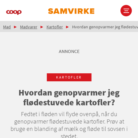
Gå
til
hovedindhold
Brødkrumme
Main
Mad
Madvarer
Kartofler
Hvordan genopvarmer jeg flødestuv
navigation
ANNONCE
KARTOFLER
Hvordan genopvarmer jeg
flødestuvede kartofler?
Fedtet i fløden vil flyde ovenpå, når du
genopvarmer flødestuvede kartofler. Prøv at
bruge en blanding af mælk og fløde til sovsen i
stedet.