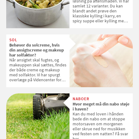
løsning på aftensmaden. Vi har
samlet 12 varianter. Du kan
blandt andet prøve den
klassiske kylling i karry, en
spicy suppe eller kylling med
kokosris. Velbekomme!
SOL
Behøver du solcreme, hvis
din ansigtscreme og makeup
har solfaktor?
Når ansigtet skal fugtes, og
makeuppen skal sættes, findes
der både creme og makeup
med solfaktor. Vi har spurgt
overlæge på Videncenter for
Hudkræft, Stine Regin Wiegell,
om ansigtscreme og makeup
med SPF kan erstatte
NABOER
solcreme, når man bevæger
Hvor meget må din nabo støje
sig ud i solen
i haven?
Kan du med loven i hånden
bede din nabo om at stoppe
motorsaven om morgenen
eller skrue ned for musikken
ved festen om natten? Få svar
her