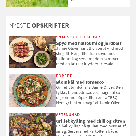
NYESTE
OPSKRIFTER
SNACKS OG TILBEHØR
Spyd med halloumi og jordbær
Jamie Oliver har altid været vild med
sin grill. Her griller han spyd med
halloumi og serverer dem sammen
med en lækker krydderurtesalat.
Opskriften er fra “BBQ – Nem grill, stor
smag" af Jamie Oliver.
FORRET
Blomkål med romesco
Grillet blomkål á la Jamie Oliver. Den
tykke, blendede sauce smager af sol
og sommer. Opskriften er fra "BBQ –
Nem grill, stor smag" af Jamie Oliver.
AFTENSMAD
Grillet kylling med chili og citron
En hel kylling på grillen med masser af
smag. Server med kartofler i både.