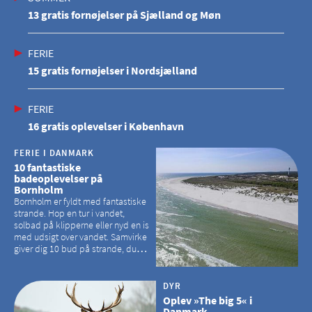
13 gratis fornøjelser på Sjælland og Møn
FERIE
15 gratis fornøjelser i Nordsjælland
FERIE
16 gratis oplevelser i København
FERIE I DANMARK
10 fantastiske
badeoplevelser på
Bornholm
Bornholm er fyldt med fantastiske
strande. Hop en tur i vandet,
solbad på klipperne eller nyd en is
med udsigt over vandet. Samvirke
giver dig 10 bud på strande, du
kan besøge på Bornholm
DYR
Oplev »The big 5« i
Danmark