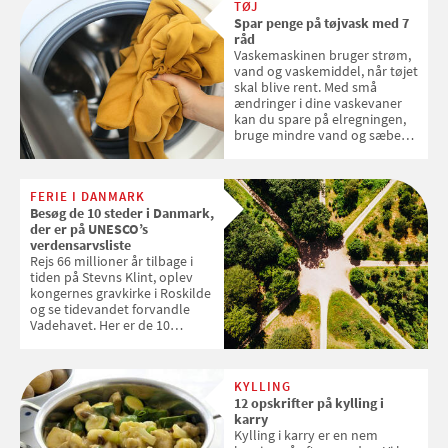
TØJ
Spar penge på tøjvask med 7
råd
Vaskemaskinen bruger strøm,
vand og vaskemiddel, når tøjet
skal blive rent. Med små
ændringer i dine vaskevaner
kan du spare på elregningen,
bruge mindre vand og sæbe
og forlænge vaskemaskinens
levetid. Samvirke har samlet 7
enkle råd til at spare penge på
FERIE I DANMARK
tøjvasken
Besøg de 10 steder i Danmark,
der er på UNESCO’s
verdensarvsliste
Rejs 66 millioner år tilbage i
tiden på Stevns Klint, oplev
kongernes gravkirke i Roskilde
og se tidevandet forvandle
Vadehavet. Her er de 10
danske steder på UNESCO's
verdensarvsliste
KYLLING
12 opskrifter på kylling i
karry
Kylling i karry er en nem