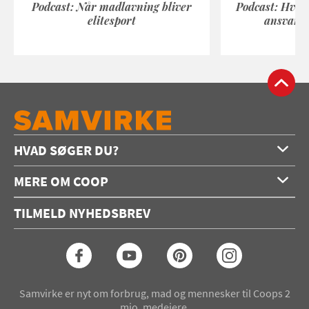
Podcast: Når madlavning bliver
Podcast: Hvad
elitesport
ansvarli
HVAD SØGER DU?
Forside
MERE OM COOP
Opskrifter
Om os
Konkurrencer
TILMELD NYHEDSBREV
Annoncering
Podcast
Coop.dk
Video
Coop medlem
Arkiv
Seneste Samvirke-magasin
Samvirke er nyt om forbrug, mad og mennesker til Coops 2
mio. medejere.