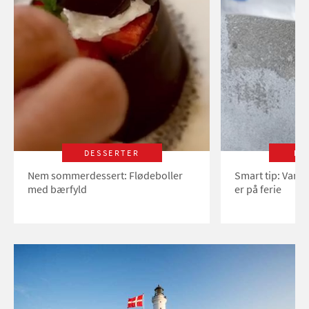
DESSERTER
LI
Nem sommerdessert: Flødeboller
Smart tip: Vand
med bærfyld
er på ferie