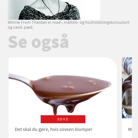
Winnie From Thesbøl er mad-, måltids- og husholdningskonsulent
og cand. pæd.
Se også
SOVS
Det skal du gøre, hvis sovsen klumper
Må j