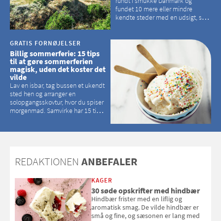
rundt i smukke Danmark og
fundet 10 mere eller mindre
kendte steder med en udsigt, som
kan tage pusten fra de fleste
GRATIS FORNØJELSER
Billig sommerferie: 15 tips
til at gøre sommerferien
magisk, uden det koster det
vilde
Lav en isbar, tag bussen et ukendt
sted hen og arranger en
solopgangsskovtur, hvor du spiser
morgenmad. Samvirke har 15 tips
til, hvordan du kan have en
magisk ferie, uden at det koster
dig det vilde
REDAKTIONEN
ANBEFALER
KAGER
30 søde opskrifter med hindbær
Hindbær frister med en liflig og
aromatisk smag. De vilde hindbær er
små og fine, og sæsonen er lang med