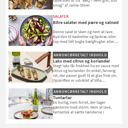
Opskriften er fra "BBQ – Nem grill, stor
smag" af Jamie Oliver.
SALATER
Bitre salater med pære og valnød
Denne salat er skøn og nem at lave.
Nyd den til kødretter og fjerkræ, eller
top med lidt kogte bælgfrugter eller
en rest kylling, og nyd den som et let,
selvstændigt måltid. Opskriften er fra
ANNONCØRBETALT INDHOLD
Louisa Lorangs kogebog "Salat".
Laks med citrus og koriander
Stegt laks får friskhed fra en sauce med
citrus og koriander. En enkel, farverig
ret, der passer godt til et glas frisk vin.
Opskriften er udviklet af Viña
Esmeralda.
ANNONCØRBETALT INDHOLD
Tuntartar
En hurtig, nem forret, der tager
gæsterne med storm. Nem at lave,
fantastisk at sætte tænderne i