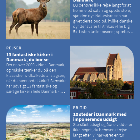
Du behøver ikke rejse langt for at
komme på safari og spotte store,
sjældne dyr. Naturstyrelsen har
givet deres bud på, hvilke danske
dyr der svarer til Afrikas »The big
5«. Listen tæller bisoner, spættede
sæler, vilde heste, krondyr og
havørne.
REJSER
13 fantastiske kirker i
Danmark, du bør se
Der er over 2000 kirker i Danmark,
og måske tænker du på den
klassiske hvidkalkede af slagsen,
når du hører ordet kirke? Samvirke
har udvalgt 13 fantastiske og
særlige kirker i hele Danmark - og
der er langt mellem den klassiske,
hvidkalkede kirke. Se et bud på,
hvilke kirker, der er en omvej værd
FRITID
10 steder i Danmark med
imponerende udsigt
Storslået udsigt og åbne vidder er
ikke noget, du behøver at rejse
langt efter. Vi har været en tur