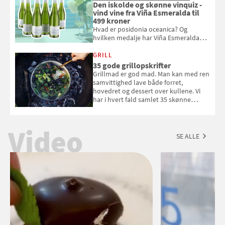
Den iskolde og skønne vinquiz -
vind vine fra Viña Esmeralda til
499 kroner
Hvad er posidonia oceanica? Og
hvilken medalje har Viña Esmeralda
White fået ved Mundus vini i 2026? Gæt
med i Samvirkes skønne vinquiz, hvor
GRILL
du kan vinde 6 flasker vin fra Viña
35 gode grillopskrifter
Esmeralda. Konkurrencen slutter 1.
Grillmad er god mad. Man kan med ren
september 2026.
samvittighed lave både forret,
hovedret og dessert over kullene. Vi
har i hvert fald samlet 35 skønne
forslag til en sommeraften i grillens
tegn.
Video
SE ALLE