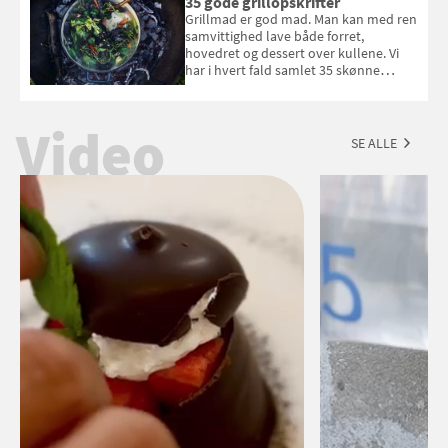
35 gode grillopskrifter
Esmeralda. Konkurrencen slutter 1.
Grillmad er god mad. Man kan med ren
september 2026.
samvittighed lave både forret,
hovedret og dessert over kullene. Vi
har i hvert fald samlet 35 skønne
forslag til en sommeraften i grillens
tegn.
Video
SE ALLE