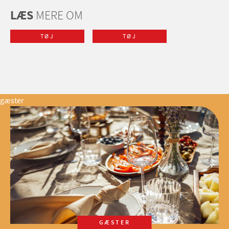
LÆS
MERE OM
TØJ
TØJ
gæster
GÆSTER