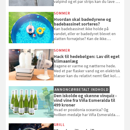
vatpind og et par strips kan du lave dit
eget vandingssystem, så du slipper for
at bede naboen om at vande eller
SOMMER
komme hjem til døde planter
Hvordan skal badedyrene og
badebassinet sorteres?
Kan badebassinet ikke holde på
vandet, eller er badedyret blevet en
slatten fornøjelse? Kan de ikke
repareres, skal du være særligt
opmærksom, når du smider
SOMMER
badebassinet eller et badedyr ud
Hack til hedebølgen: Lav dit eget
klimaanlæg
Dagene er varme og nætterne hede.
Med et par flasker vand og en elektrisk
blæser kan du relativt nemt fået koldt
pust, når der er varmt ude og inde. Klik
og se, hvordan du gør
ANNONCØRBETALT INDHOLD
Den iskolde og skønne vinquiz -
vind vine fra Viña Esmeralda til
499 kroner
Hvad er posidonia oceanica? Og
hvilken medalje har Viña Esmeralda
White fået ved Mundus vini i 2026? Gæt
med i Samvirkes skønne vinquiz, hvor
GRILL
du kan vinde 6 flasker vin fra Viña