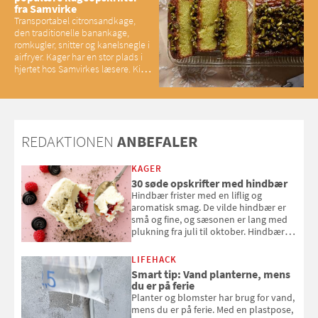
fra Samvirke
Transportabel citronsandkage,
den traditionelle banankage,
romkugler, snitter og kanelsnegle i
airfryer. Kager har en stor plads i
hjertet hos Samvirkes læsere. Kig
med og se alle favoritterne fra
2025
REDAKTIONEN
ANBEFALER
KAGER
30 søde opskrifter med hindbær
Hindbær frister med en liflig og
aromatisk smag. De vilde hindbær er
små og fine, og sæsonen er lang med
plukning fra juli til oktober. Hindbær
kan spises direkte fra busken, eller du
kan bruge dine hindbær i alt fra
LIFEHACK
bagværk og salater til is og syltning.
Smart tip: Vand planterne, mens
du er på ferie
Planter og blomster har brug for vand,
mens du er på ferie. Med en plastpose,