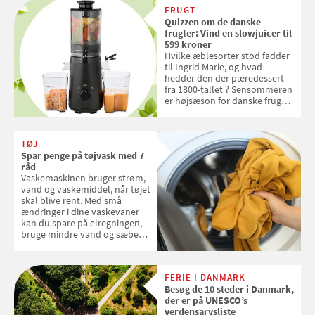
FRUGT
Quizzen om de danske
frugter: Vind en slowjuicer til
599 kroner
Hvilke æblesorter stod fadder
til Ingrid Marie, og hvad
hedder den der pæredessert
fra 1800-tallet ? Sensommeren
er højsæson for danske fruger,
og lige nu kan du stemme om
dine danske og lokale
favoritter. Det fejrer Samvirke
TØJ
med en quiz om alt det danske
Spar penge på tøjvask med 7
frugt, vi elsker. Konkurrencen
råd
slutter fredag d. 18. september
Vaskemaskinen bruger strøm,
2026
vand og vaskemiddel, når tøjet
skal blive rent. Med små
ændringer i dine vaskevaner
kan du spare på elregningen,
bruge mindre vand og sæbe
og forlænge vaskemaskinens
levetid. Samvirke har samlet 7
enkle råd til at spare penge på
FERIE I DANMARK
tøjvasken
Besøg de 10 steder i Danmark,
der er på UNESCO’s
verdensarvsliste