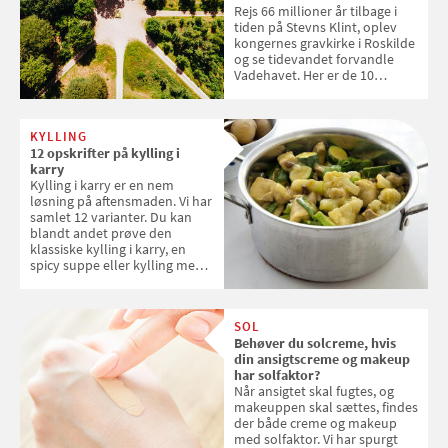
Rejs 66 millioner år tilbage i
tiden på Stevns Klint, oplev
kongernes gravkirke i Roskilde
og se tidevandet forvandle
Vadehavet. Her er de 10
danske steder på UNESCO's
verdensarvsliste
KYLLING
12 opskrifter på kylling i
karry
Kylling i karry er en nem
løsning på aftensmaden. Vi har
samlet 12 varianter. Du kan
blandt andet prøve den
klassiske kylling i karry, en
spicy suppe eller kylling med
kokosris. Velbekomme!
SOL
Behøver du solcreme, hvis
din ansigtscreme og makeup
har solfaktor?
Når ansigtet skal fugtes, og
makeuppen skal sættes, findes
der både creme og makeup
med solfaktor. Vi har spurgt