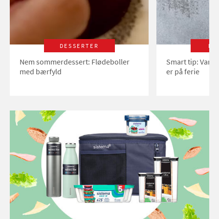
DESSERTER
LI
Nem sommerdessert: Flødeboller
Smart tip: Vand
med bærfyld
er på ferie