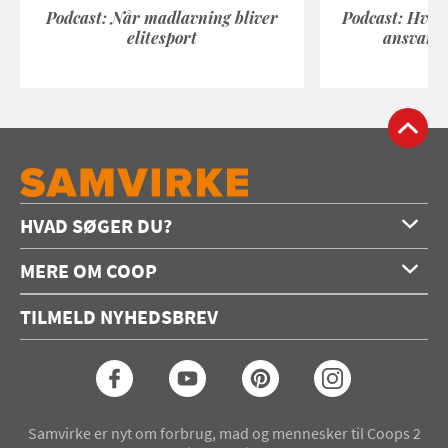
Podcast: Når madlavning bliver
Podcast: Hvad
elitesport
ansvarli
HVAD SØGER DU?
Forside
MERE OM COOP
Opskrifter
Om os
Konkurrencer
TILMELD NYHEDSBREV
Annoncering
Podcast
Coop.dk
Video
Coop medlem
Arkiv
Seneste Samvirke-magasin
Samvirke er nyt om forbrug, mad og mennesker til Coops 2