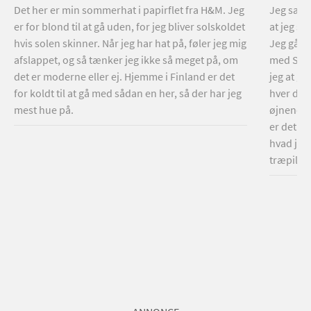
Det her er min sommerhat i papirflet fra H&M. Jeg
Jeg sagde
er for blond til at gå uden, for jeg bliver solskoldet
at jeg sk
hvis solen skinner. Når jeg har hat på, føler jeg mig
Jeg går 
afslappet, og så tænker jeg ikke så meget på, om
med Stet
det er moderne eller ej. Hjemme i Finland er det
jeg at gå
for koldt til at gå med sådan en her, så der har jeg
hver dag 
mest hue på.
øjnene at
er det så
hvad jeg
træpillef