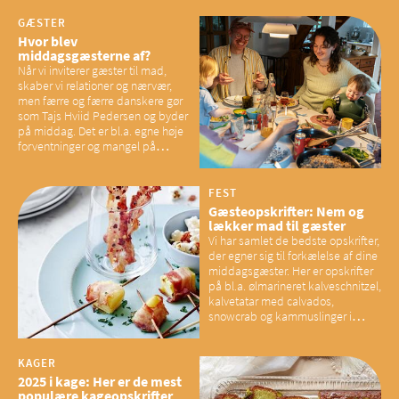
GÆSTER
Hvor blev
middagsgæsterne af?
Når vi inviterer gæster til mad,
skaber vi relationer og nærvær,
men færre og færre danskere gør
som Tajs Hviid Pedersen og byder
på middag. Det er bl.a. egne høje
forventninger og mangel på
overskud, der spænder ben,
mener eksperter – og det kan
have konsekvenser for vores
FEST
sociale fællesskaber
Gæsteopskrifter: Nem og
lækker mad til gæster
Vi har samlet de bedste opskrifter,
der egner sig til forkælelse af dine
middagsgæster. Her er opskrifter
på bl.a. ølmarineret kalveschnitzel,
kalvetatar med calvados,
snowcrab og kammuslinger i
brunet citronsmør og snacks til
baconelskere
KAGER
2025 i kage: Her er de mest
populære kageopskrifter