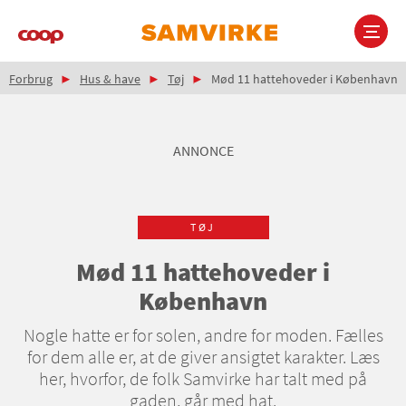
Gå
til
hovedindhold
Brødkrumme
Main
Forbrug
Hus & have
Tøj
Mød 11 hattehoveder i København
navigation
ANNONCE
TØJ
Mød 11 hattehoveder i
København
Nogle hatte er for solen, andre for moden. Fælles
for dem alle er, at de giver ansigtet karakter. Læs
her, hvorfor, de folk Samvirke har talt med på
gaden, går med hat.