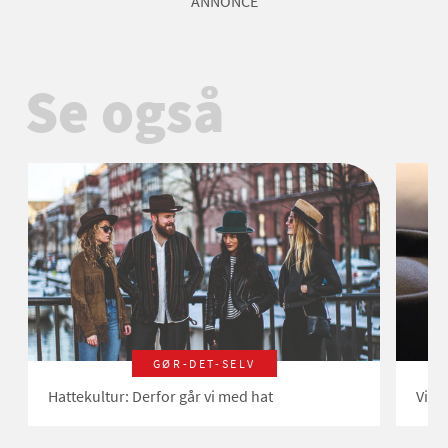
ANNONCE
Se også
GØR-DET-SELV
Hattekultur: Derfor går vi med hat
Vide