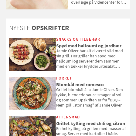
overlæge på Videncenter for
Hudkræft, Stine Regin Wiegell,
om ansigtscreme og makeup
med SPF kan erstatte
solcreme, når man bevæger
NYESTE
OPSKRIFTER
sig ud i solen
SNACKS OG TILBEHØR
Spyd med halloumi og jordbær
Jamie Oliver har altid været vild med
sin grill. Her griller han spyd med
halloumi og serverer dem sammen
med en lækker krydderurtesalat.
Opskriften er fra “BBQ – Nem grill, stor
smag" af Jamie Oliver.
FORRET
Blomkål med romesco
Grillet blomkål á la Jamie Oliver. Den
tykke, blendede sauce smager af sol
og sommer. Opskriften er fra "BBQ –
Nem grill, stor smag" af Jamie Oliver.
AFTENSMAD
Grillet kylling med chili og citron
En hel kylling på grillen med masser af
smag. Server med kartofler i både.