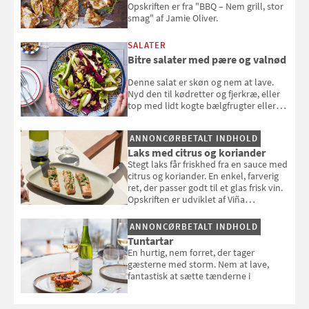
Opskriften er fra "BBQ – Nem grill, stor
smag" af Jamie Oliver.
SALATER
Bitre salater med pære og valnød
Denne salat er skøn og nem at lave.
Nyd den til kødretter og fjerkræ, eller
top med lidt kogte bælgfrugter eller
en rest kylling, og nyd den som et let,
selvstændigt måltid. Opskriften er fra
ANNONCØRBETALT INDHOLD
Louisa Lorangs kogebog "Salat".
Laks med citrus og koriander
Stegt laks får friskhed fra en sauce med
citrus og koriander. En enkel, farverig
ret, der passer godt til et glas frisk vin.
Opskriften er udviklet af Viña
Esmeralda.
ANNONCØRBETALT INDHOLD
Tuntartar
En hurtig, nem forret, der tager
gæsterne med storm. Nem at lave,
fantastisk at sætte tænderne i