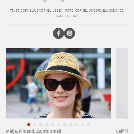
TEKST:
CORNELIUS CORNELIUSSEN
|
FOTO: CORNELIUS CORNELIUSSEN
|
05.
AUGUST 2016
|
Maija, Finland, 29, str. small
Leif The