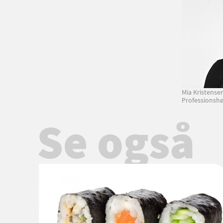
Mia Kristense
Professionshø
Se også