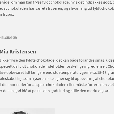
e vide, om man kan fryse fyldt chokolade, hvis det indpakkes godt, 
 at chokoladen har været i fryseren, og i hvor lang tid fyldt choko
n fryses.
 HELSINGØR
 Mia Kristensen
l ikke fryse den fyldte chokolade, det kan både forandre smag, ud
specielt da fyldt chokolade indeholder forskellige ingredienser. Ch
blive opbevaret lidt køligere end stuetemperatur, gerne ca.15-18 gra
køleskabet ligesom fryseren ikke egner sig til opbevaring af chokola
il din mor er derfor at spise chokoladen eller måske forære den væ
r det en god idé at pakke den godt ind og stille den mørkt og tørt.