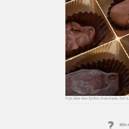
Frys ikke den fyldte chokolade. Det
?
Min 