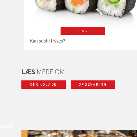
FISK
Kan sushi fryses?
LÆS
MERE OM
CHOKOLADE
OPBEVARING
gæster