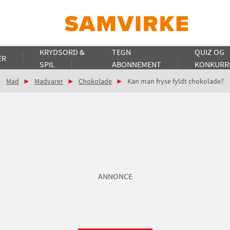
KRYDSORD &
TEGN
QUIZ OG
ER
SPIL
ABONNEMENT
KONKURR
Mad
Madvarer
Chokolade
Kan man fryse fyldt chokolade?
ANNONCE