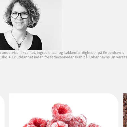
n underviser i kvalitet, ingredienser og køkkenfærdigheder på Københavns
jskole. Er uddannet inden for fødevarevidenskab på Københavns Universit