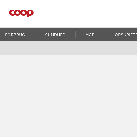
Gå
til
hovedindhold
Main
FORBRUG
SUNDHED
MAD
OPSKRIFT
navigation
Brødkrumme