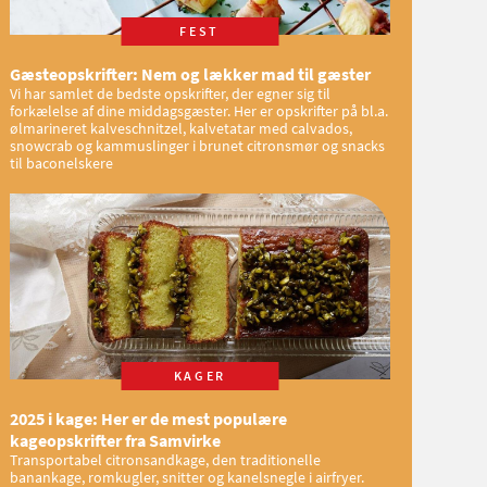
FEST
Gæsteopskrifter: Nem og lækker mad til gæster
Vi har samlet de bedste opskrifter, der egner sig til
forkælelse af dine middagsgæster. Her er opskrifter på bl.a.
ølmarineret kalveschnitzel, kalvetatar med calvados,
snowcrab og kammuslinger i brunet citronsmør og snacks
til baconelskere
KAGER
2025 i kage: Her er de mest populære
kageopskrifter fra Samvirke
Transportabel citronsandkage, den traditionelle
banankage, romkugler, snitter og kanelsnegle i airfryer.