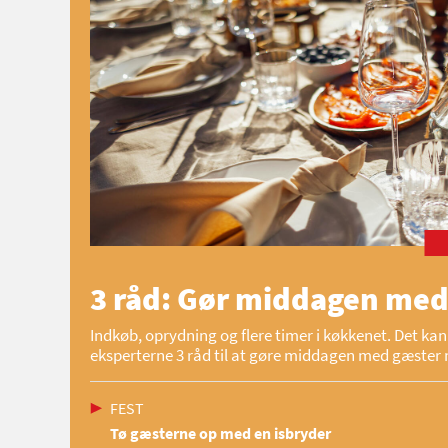
3 råd: Gør middagen med
Indkøb, oprydning og flere timer i køkkenet. Det kan 
eksperterne 3 råd til at gøre middagen med gæster 
FEST
Tø gæsterne op med en isbryder