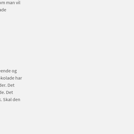
om man vil
lade
seende og
okolade har
der. Det
de. Det
k. Skal den