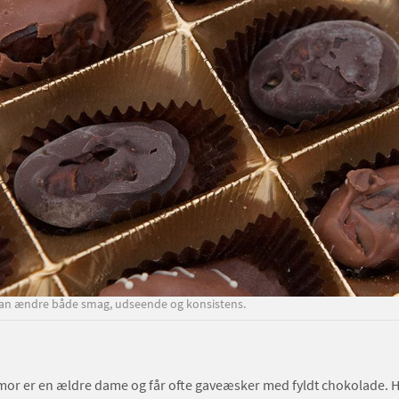
 kan ændre både smag, udseende og konsistens.
mor er en ældre dame og får ofte gaveæsker med fyldt chokolade. Hu