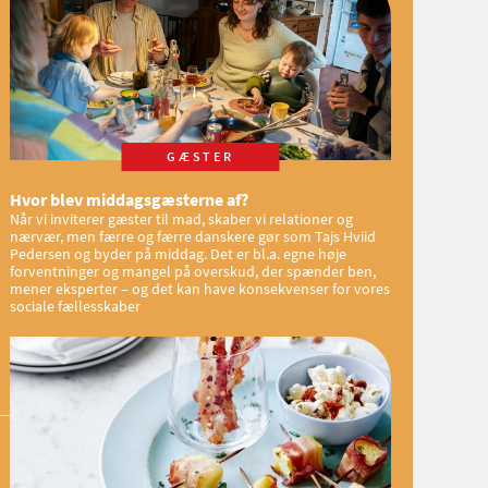
GÆSTER
Hvor blev middagsgæsterne af?
Når vi inviterer gæster til mad, skaber vi relationer og
nærvær, men færre og færre danskere gør som Tajs Hviid
Pedersen og byder på middag. Det er bl.a. egne høje
forventninger og mangel på overskud, der spænder ben,
mener eksperter – og det kan have konsekvenser for vores
sociale fællesskaber