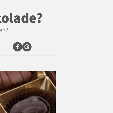
kolade?
ren?