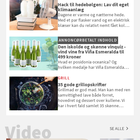
badebassinet eller et badedyr ud
Hack til hedebølgen: Lav dit eget
klimaanlæg
Dagene er varme og nætterne hede.
Med et par flasker vand og en elektrisk
blæser kan du relativt nemt fået koldt
pust, når der er varmt ude og inde. Klik
og se, hvordan du gør
ANNONCØRBETALT INDHOLD
Den iskolde og skønne vinquiz -
vind vine fra Viña Esmeralda til
499 kroner
Hvad er posidonia oceanica? Og
hvilken medalje har Viña Esmeralda
White fået ved Mundus vini i 2026? Gæt
med i Samvirkes skønne vinquiz, hvor
GRILL
du kan vinde 6 flasker vin fra Viña
35 gode grillopskrifter
Esmeralda. Konkurrencen slutter 1.
Grillmad er god mad. Man kan med ren
september 2026.
samvittighed lave både forret,
hovedret og dessert over kullene. Vi
har i hvert fald samlet 35 skønne
forslag til en sommeraften i grillens
tegn.
Video
SE ALLE