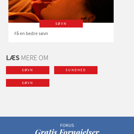
SØVN
Få en bedre søvn
LÆS
MERE OM
SØVN
SUNDHED
SØVN
Gratis Fornøjelser