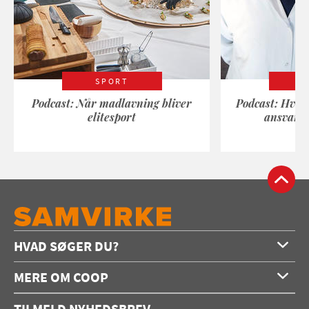
SPORT
Podcast: Når madlavning bliver
Podcast: Hvad
elitesport
ansvarli
HVAD SØGER DU?
Forside
MERE OM COOP
Opskrifter
Om os
Konkurrencer
TILMELD NYHEDSBREV