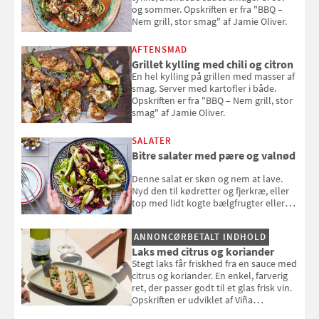
og sommer. Opskriften er fra "BBQ –
Nem grill, stor smag" af Jamie Oliver.
AFTENSMAD
Grillet kylling med chili og citron
En hel kylling på grillen med masser af
smag. Server med kartofler i både.
Opskriften er fra "BBQ – Nem grill, stor
smag" af Jamie Oliver.
SALATER
Bitre salater med pære og valnød
Denne salat er skøn og nem at lave.
Nyd den til kødretter og fjerkræ, eller
top med lidt kogte bælgfrugter eller
en rest kylling, og nyd den som et let,
selvstændigt måltid. Opskriften er fra
ANNONCØRBETALT INDHOLD
Louisa Lorangs kogebog "Salat".
Laks med citrus og koriander
Stegt laks får friskhed fra en sauce med
citrus og koriander. En enkel, farverig
ret, der passer godt til et glas frisk vin.
Opskriften er udviklet af Viña
Esmeralda.