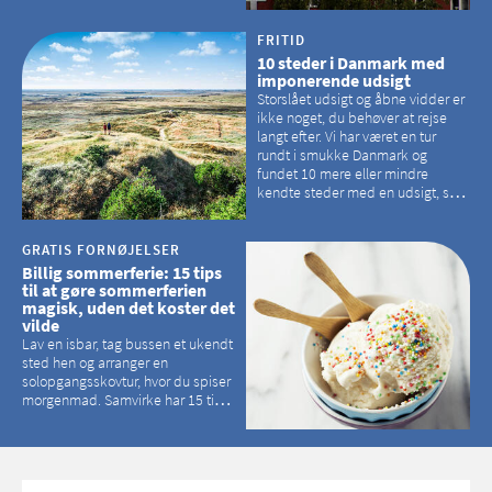
der er langt mellem den klassiske,
hvidkalkede kirke. Se et bud på,
hvilke kirker, der er en omvej værd
FRITID
10 steder i Danmark med
imponerende udsigt
Storslået udsigt og åbne vidder er
ikke noget, du behøver at rejse
langt efter. Vi har været en tur
rundt i smukke Danmark og
fundet 10 mere eller mindre
kendte steder med en udsigt, som
kan tage pusten fra de fleste
GRATIS FORNØJELSER
Billig sommerferie: 15 tips
til at gøre sommerferien
magisk, uden det koster det
vilde
Lav en isbar, tag bussen et ukendt
sted hen og arranger en
solopgangsskovtur, hvor du spiser
morgenmad. Samvirke har 15 tips
til, hvordan du kan have en
magisk ferie, uden at det koster
dig det vilde