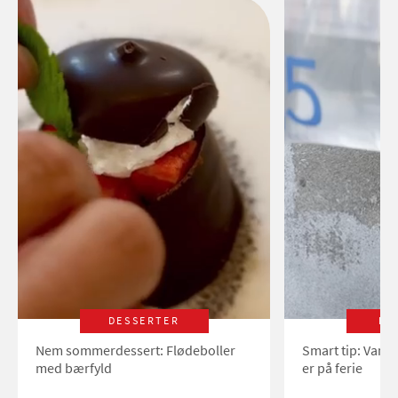
DESSERTER
LI
Nem sommerdessert: Flødeboller
Smart tip: Vand
med bærfyld
er på ferie