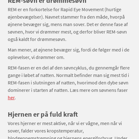
REM-søvn er drømmesøvn
REM er en forkortelse for Rapid Eye Movement (hurtige
øjenbevægelser). Navnet stammer fra den måde, hvorpå
øjnene bevæger sig, mens man sover. Det er denne fase af
søvnen, hvor vi drømmer mest, og derfor bliver REM-søvn
også kaldt for drømmesøvn.
Man mener, at øjnene bevæger sig, fordi de følger med i de
oplevelser, vi drømmer om.
REM-fasen er en del af den søvncyklus, du gennemgår flere
gange i løbet af natten. Normalt befinder man sig mest tid i
REM-fasen i slutningen af natten, hvorimod den dybe søvn
dominerer i starten af natten. Læs mere om søvnens faser
her
.
Hjernen er på fuld kraft
Vores hjerner er mest aktive, når vi er vågne, men når vi
sover, falder vores kropstemperatur,
blodgennemstrømning og hjernens energiforbrug. Under