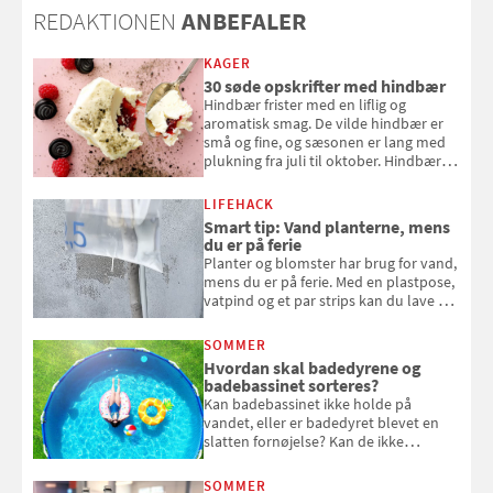
REDAKTIONEN
ANBEFALER
KAGER
30 søde opskrifter med hindbær
Hindbær frister med en liflig og
aromatisk smag. De vilde hindbær er
små og fine, og sæsonen er lang med
plukning fra juli til oktober. Hindbær
kan spises direkte fra busken, eller du
kan bruge dine hindbær i alt fra
LIFEHACK
bagværk og salater til is og syltning.
Smart tip: Vand planterne, mens
du er på ferie
Planter og blomster har brug for vand,
mens du er på ferie. Med en plastpose,
vatpind og et par strips kan du lave dit
eget vandingssystem, så du slipper for
at bede naboen om at vande eller
SOMMER
komme hjem til døde planter
Hvordan skal badedyrene og
badebassinet sorteres?
Kan badebassinet ikke holde på
vandet, eller er badedyret blevet en
slatten fornøjelse? Kan de ikke
repareres, skal du være særligt
opmærksom, når du smider
SOMMER