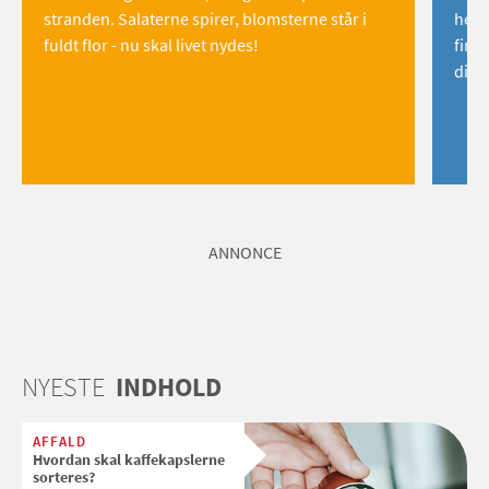
stranden. Salaterne spirer, blomsterne står i
hemm
fuldt flor - nu skal livet nydes!
find
dig!
ANNONCE
NYESTE
INDHOLD
AFFALD
Hvordan skal kaffekapslerne
sorteres?