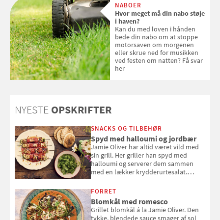
NABOER
solcreme, når man bevæger
Hvor meget må din nabo støje
sig ud i solen
i haven?
Kan du med loven i hånden
bede din nabo om at stoppe
motorsaven om morgenen
eller skrue ned for musikken
ved festen om natten? Få svar
her
NYESTE
OPSKRIFTER
SNACKS OG TILBEHØR
Spyd med halloumi og jordbær
Jamie Oliver har altid været vild med
sin grill. Her griller han spyd med
halloumi og serverer dem sammen
med en lækker krydderurtesalat.
Opskriften er fra “BBQ – Nem grill, stor
smag" af Jamie Oliver.
FORRET
Blomkål med romesco
Grillet blomkål á la Jamie Oliver. Den
tykke, blendede sauce smager af sol