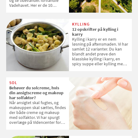
og se tidevandet forvandle
Vadehavet. Her er de 10
danske steder på UNESCO's
verdensarvsliste
KYLLING
12 opskrifter på kylling i
karry
Kylling i karry er en nem
løsning på aftensmaden. Vi har
samlet 12 varianter. Du kan
blandt andet prøve den
klassiske kylling i karry, en
spicy suppe eller kylling med
kokosris. Velbekomme!
SOL
Behøver du solcreme, hvis
din ansigtscreme og makeup
har solfaktor?
Når ansigtet skal fugtes, og
makeuppen skal sættes, findes
der både creme og makeup
med solfaktor. Vi har spurgt
overlæge på Videncenter for
Hudkræft, Stine Regin Wiegell,
om ansigtscreme og makeup
med SPF kan erstatte