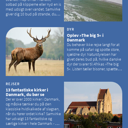
solbad på klipperne eller nyd en is
med udsigt over vandet. Samvirke
giver dig 10 bud på strande, du
kan besøge på Bornholm
DYR
Oplev »The big 5« i
Danmark
Du behøver ikke rejse langt for at
komme på safari og spotte store,
sjældne dyr. Naturstyrelsen har
givet deres bud på, hvilke danske
dyr der svarer til Afrikas »The big
5«. Listen tæller bisoner, spættede
sæler, vilde heste, krondyr og
havørne.
REJSER
13 fantastiske kirker i
Danmark, du bør se
Der er over 2000 kirker i Danmark,
og måske tænker du på den
klassiske hvidkalkede af slagsen,
når du hører ordet kirke? Samvirke
har udvalgt 13 fantastiske og
særlige kirker i hele Danmark - og