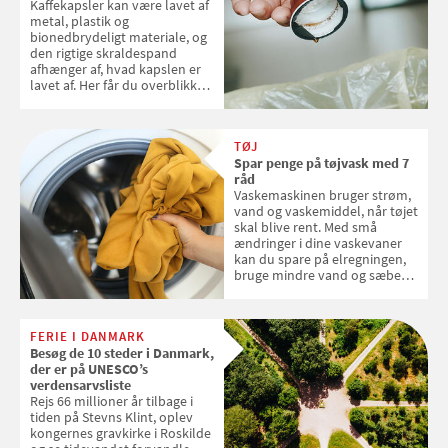
Kaffekapsler kan være lavet af
metal, plastik og
bionedbrydeligt materiale, og
den rigtige skraldespand
afhænger af, hvad kapslen er
lavet af. Her får du overblikket
over, hvordan kaffekapslerne
skal sorteres
TØJ
Spar penge på tøjvask med 7
råd
Vaskemaskinen bruger strøm,
vand og vaskemiddel, når tøjet
skal blive rent. Med små
ændringer i dine vaskevaner
kan du spare på elregningen,
bruge mindre vand og sæbe
og forlænge vaskemaskinens
levetid. Samvirke har samlet 7
enkle råd til at spare penge på
FERIE I DANMARK
tøjvasken
Besøg de 10 steder i Danmark,
der er på UNESCO’s
verdensarvsliste
Rejs 66 millioner år tilbage i
tiden på Stevns Klint, oplev
kongernes gravkirke i Roskilde