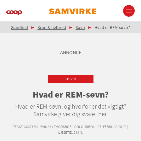
Gå
til
hovedindhold
Brødkrumme
Main
Sundhed
Krop & helbred
Søvn
Hvad er REM-søvn?
navigation
ANNONCE
SØVN
Hvad er REM-søvn?
Hvad er REM-søvn, og hvorfor er det vigtigt?
Samvirke giver dig svaret her.
TEKST:
MORTEN LEVINSKY THORSBOE
|
COLOURBOX
|
07. FEBRUAR 2017
|
LÆSETID:
2
MIN.