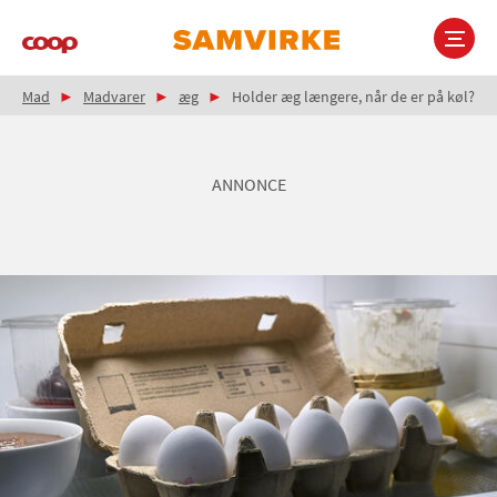
Gå
til
hovedindhold
Brødkrumme
Main
Mad
Madvarer
æg
Holder æg længere, når de er på køl?
navigation
ANNONCE