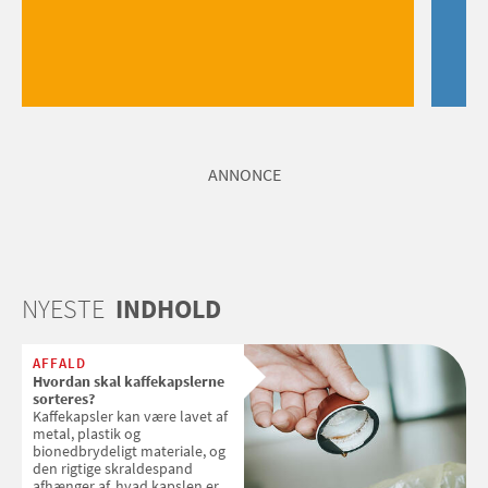
ANNONCE
NYESTE
INDHOLD
AFFALD
Hvordan skal kaffekapslerne
sorteres?
Kaffekapsler kan være lavet af
metal, plastik og
bionedbrydeligt materiale, og
den rigtige skraldespand
afhænger af, hvad kapslen er