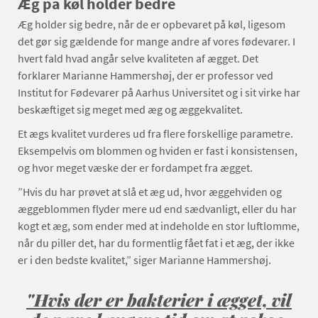
Æg på køl holder bedre
Æg holder sig bedre, når de er opbevaret på køl, ligesom
det gør sig gældende for mange andre af vores fødevarer. I
hvert fald hvad angår selve kvaliteten af ægget. Det
forklarer Marianne Hammershøj, der er professor ved
Institut for Fødevarer på Aarhus Universitet og i sit virke har
beskæftiget sig meget med æg og æggekvalitet.
Et ægs kvalitet vurderes ud fra flere forskellige parametre.
Eksempelvis om blommen og hviden er fast i konsistensen,
og hvor meget væske der er fordampet fra ægget.
”Hvis du har prøvet at slå et æg ud, hvor æggehviden og
æggeblommen flyder mere ud end sædvanligt, eller du har
kogt et æg, som ender med at indeholde en stor luftlomme,
når du piller det, har du formentlig fået fat i et æg, der ikke
er i den bedste kvalitet,” siger Marianne Hammershøj.
"Hvis der er bakterier i ægget, vil