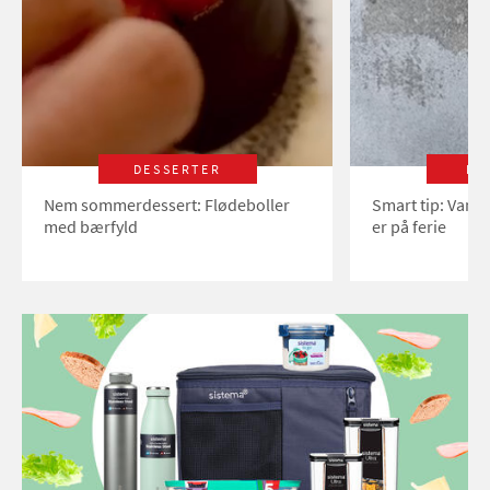
DESSERTER
LI
Nem sommerdessert: Flødeboller
Smart tip: Vand
med bærfyld
er på ferie