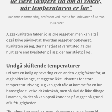
de være længere tid om at vokse,
når temperaturen er lav"
Marianne Hammershøj, professor ved Institut for Fødevarer på Aarhus
Universitet
Æggekvaliteten falder, jo ældre ægget er, men kan altså
også blive påvirket af, hvordan ægget er opbevaret.
Kvaliteten på æg, der har stået et varmt sted, falder
hurtigere end kvaliteten på æg, der har stået på køl.
Undgå skiftende temperaturer
Ud over en kølig opbevaring er en anden vigtig faktor for, at
æg holder længe, at æggene ikke udsættes for store
temperaturudsving. Æg kan godt tåle at komme fra en lun
hønsegård til et koldt køleskab, men så skal de ikke tilbage
i varmen, da der så kan opstå kondens på ægget på grund
af luftfugtigheden.
”Kondens kan give bakterier på æggeskallen adgang til