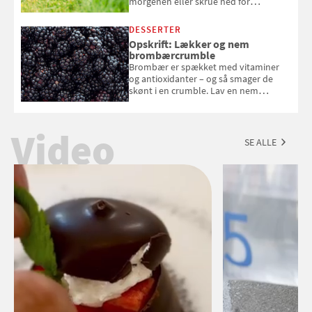
morgenen eller skrue ned for
musikken ved festen om natten? Få
svar her
DESSERTER
Opskrift: Lækker og nem
brombærcrumble
Brombær er spækket med vitaminer
og antioxidanter – og så smager de
skønt i en crumble. Lav en nem
brombærcrumble, der er klar på under
en time, og som smelter på tungen
Video
SE ALLE