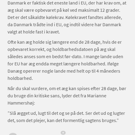
Danmark er faktisk det eneste land i EU, der har krav om, at
æg skal være opbevaret på køl ved maksimalt 12 grader.
Det er det såkaldte kølekrav. Kølekravet fandtes allerede,
da Danmark trådte ind i EU, og indtil videre har Danmark
valgt at holde fast i kravet.
Ofte kan æg holde sig længere end de 28 dage, hvis de er
opbevaret korrekt, og holdbarhedsdatoen på æg skal
således anses som en bedst før-dato. I mange lande uden
for EU har æg endda meget længere holdbarhed. Ifølge
Danæg opererer nogle lande med helt op til 4 måneders
holdbarhed.
Når du skal vurdere, om et æg kan spises efter 28 dage, bør
du bruge din kritiske sans, lyder det fra Marianne
Hammershøj:
”Slå ægget ud, lugt til det og se på det. Ser det ud og lugter
det, som det plejer, kan det formentlig sagtens bruges.”