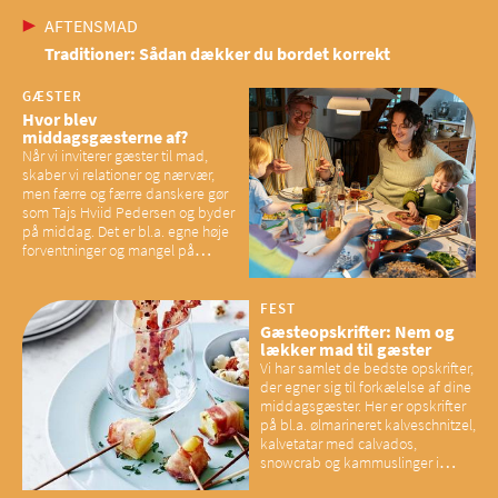
AFTENSMAD
Traditioner: Sådan dækker du bordet korrekt
GÆSTER
Hvor blev
middagsgæsterne af?
Når vi inviterer gæster til mad,
skaber vi relationer og nærvær,
men færre og færre danskere gør
som Tajs Hviid Pedersen og byder
på middag. Det er bl.a. egne høje
forventninger og mangel på
overskud, der spænder ben,
mener eksperter – og det kan
have konsekvenser for vores
FEST
sociale fællesskaber
Gæsteopskrifter: Nem og
lækker mad til gæster
Vi har samlet de bedste opskrifter,
der egner sig til forkælelse af dine
middagsgæster. Her er opskrifter
på bl.a. ølmarineret kalveschnitzel,
kalvetatar med calvados,
snowcrab og kammuslinger i
brunet citronsmør og snacks til