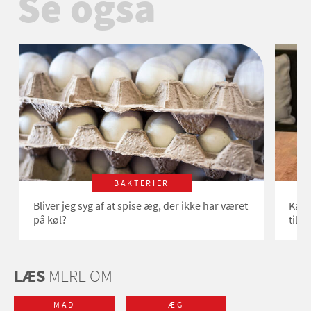
Se også
BAKTERIER
Bliver jeg syg af at spise æg, der ikke har været
Kan 
på køl?
til 
LÆS
MERE OM
MAD
ÆG