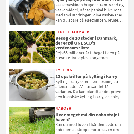
Vaskemaskinen bruger strøm, vand og
vaskemiddel, når tøjet skal blive rent.
Med små ændringer i dine vaskevaner
kan du spare på elregningen, bruge
mindre vand og sæbe og forlænge
vaskemaskinens levetid. Samvirke har
FERIE I DANMARK
samlet 7 enkle råd til at spare penge
Besøg de 10 steder i Danmark,
på tøjvasken
der er på UNESCO’s
verdensarvsliste
Rejs 66 millioner år tilbage i tiden på
Stevns Klint, oplev kongernes
gravkirke i Roskilde og se tidevandet
forvandle Vadehavet. Her er de 10
KYLLING
danske steder på UNESCO's
12 opskrifter på kylling i karry
verdensarvsliste
Kylling i karry er en nem løsning på
aftensmaden. Vi har samlet 12
varianter. Du kan blandt andet prøve
den klassiske kylling i karry, en spicy
suppe eller kylling med kokosris.
Velbekomme!
NABOER
Hvor meget må din nabo støje i
haven?
Kan du med loven i hånden bede din
nabo om at stoppe motorsaven om