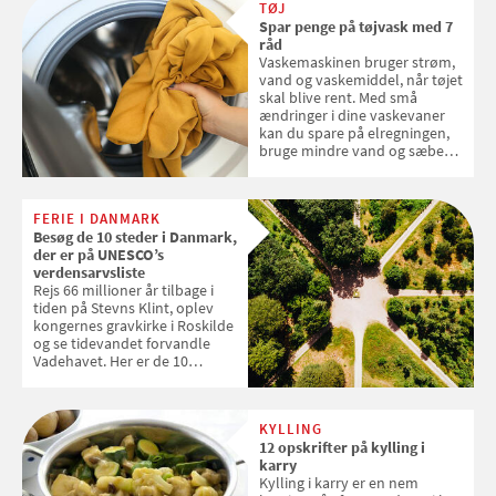
TØJ
FDB Møbler til en værdi af 599
Spar penge på tøjvask med 7
kroner
råd
Vaskemaskinen bruger strøm,
vand og vaskemiddel, når tøjet
skal blive rent. Med små
ændringer i dine vaskevaner
kan du spare på elregningen,
bruge mindre vand og sæbe
og forlænge vaskemaskinens
levetid. Samvirke har samlet 7
enkle råd til at spare penge på
FERIE I DANMARK
tøjvasken
Besøg de 10 steder i Danmark,
der er på UNESCO’s
verdensarvsliste
Rejs 66 millioner år tilbage i
tiden på Stevns Klint, oplev
kongernes gravkirke i Roskilde
og se tidevandet forvandle
Vadehavet. Her er de 10
danske steder på UNESCO's
verdensarvsliste
KYLLING
12 opskrifter på kylling i
karry
Kylling i karry er en nem