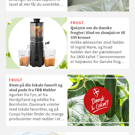
lavet af. Her får du overblikket
over, hvordan kaffekapslerne
skal sorteres
FRUGT
Quizzen om de danske
frugter: Vind en slowjuicer til
599 kroner
Hvilke æblesorter stod fadder
til Ingrid Marie, og hvad
hedder den der pæredessert
fra 1800-tallet ? Sensommeren
er højsæson for danske fruger,
og lige nu kan du stemme om
dine danske og lokale
favoritter. Det fejrer Samvirke
FRUGT
med en quiz om alt det danske
Stem på din lokale favorit og
frugt, vi elsker. Konkurrencen
vind pude fra FDB Møbler
slutter fredag d. 18. september
Agurker fra Fyn, øl fra
2026
Nordjylland og eddike fra
Bornholm. Danmark vrimler
med lokale favoritter, og på
Coops hylder finder du mange
producenter med rødder i et
sted, en smag og stolthed. Nu
kan du stemme på din lokale
favorit og vinde en pude fra