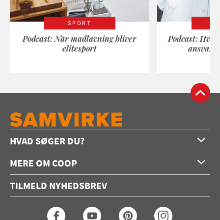
SPORT
Podcast: Når madlavning bliver
Podcast: Hvad
elitesport
ansvarli
HVAD SØGER DU?
Forside
MERE OM COOP
Opskrifter
Om os
Konkurrencer
TILMELD NYHEDSBREV
Annoncering
Podcast
Coop.dk
Video
Coop medlem
Arkiv