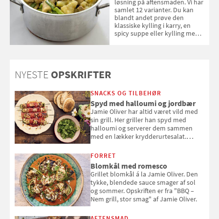
løsning på aftensmaden. Vi har
samlet 12 varianter. Du kan
blandt andet prøve den
klassiske kylling i karry, en
spicy suppe eller kylling med
kokosris. Velbekomme!
NYESTE
OPSKRIFTER
SNACKS OG TILBEHØR
Spyd med halloumi og jordbær
Jamie Oliver har altid været vild med
sin grill. Her griller han spyd med
halloumi og serverer dem sammen
med en lækker krydderurtesalat.
Opskriften er fra “BBQ – Nem grill, stor
smag" af Jamie Oliver.
FORRET
Blomkål med romesco
Grillet blomkål á la Jamie Oliver. Den
tykke, blendede sauce smager af sol
og sommer. Opskriften er fra "BBQ –
Nem grill, stor smag" af Jamie Oliver.
AFTENSMAD