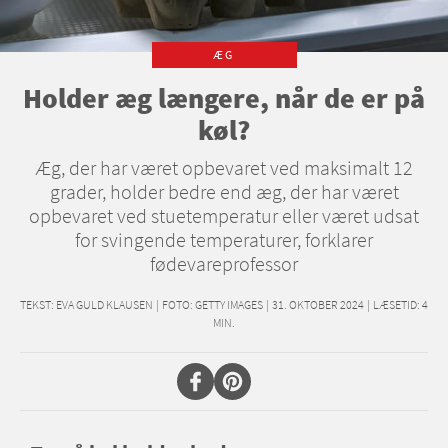
ÆG
Holder æg længere, når de er på
køl?
Æg, der har været opbevaret ved maksimalt 12
grader, holder bedre end æg, der har været
opbevaret ved stuetemperatur eller været udsat
for svingende temperaturer, forklarer
fødevareprofessor
TEKST:
EVA GULD KLAUSEN
|
FOTO: GETTY IMAGES
|
31. OKTOBER 2024
|
LÆSETID:
4
MIN.