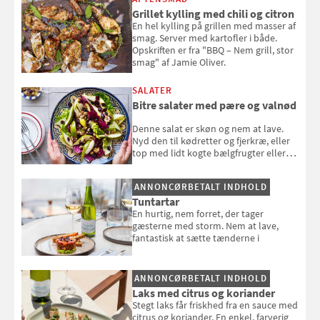
Grillet kylling med chili og citron
En hel kylling på grillen med masser af
smag. Server med kartofler i både.
Opskriften er fra "BBQ – Nem grill, stor
smag" af Jamie Oliver.
SALATER
Bitre salater med pære og valnød
Denne salat er skøn og nem at lave.
Nyd den til kødretter og fjerkræ, eller
top med lidt kogte bælgfrugter eller
en rest kylling, og nyd den som et let,
selvstændigt måltid. Opskriften er fra
ANNONCØRBETALT INDHOLD
Louisa Lorangs kogebog "Salat".
Tuntartar
En hurtig, nem forret, der tager
gæsterne med storm. Nem at lave,
fantastisk at sætte tænderne i
ANNONCØRBETALT INDHOLD
Laks med citrus og koriander
Stegt laks får friskhed fra en sauce med
citrus og koriander. En enkel, farverig