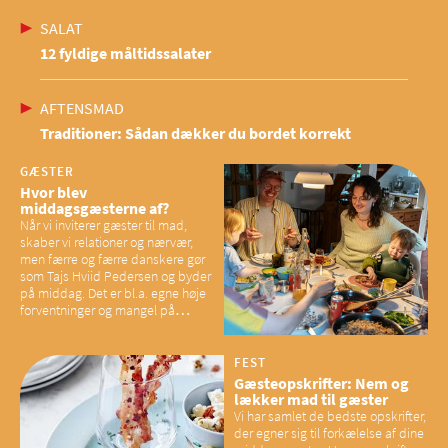
SALAT
12 fyldige måltidssalater
AFTENSMAD
Traditioner: Sådan dækker du bordet korrekt
GÆSTER
Hvor blev
middagsgæsterne af?
Når vi inviterer gæster til mad,
skaber vi relationer og nærvær,
men færre og færre danskere gør
som Tajs Hviid Pedersen og byder
på middag. Det er bl.a. egne høje
forventninger og mangel på
overskud, der spænder ben,
mener eksperter – og det kan
have konsekvenser for vores
FEST
sociale fællesskaber
Gæsteopskrifter: Nem og
lækker mad til gæster
Vi har samlet de bedste opskrifter,
der egner sig til forkælelse af dine