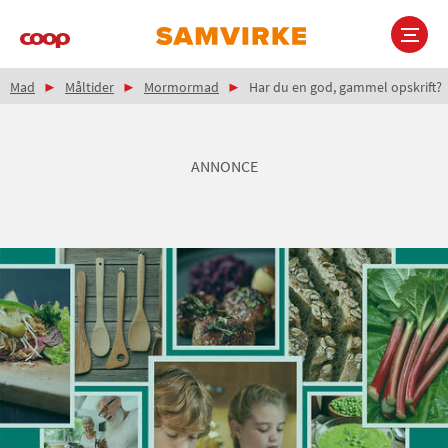
Gå
til
hovedindhold
Brødkrumme
Main
Mad
Måltider
Mormormad
Har du en god, gammel opskrift?
navigation
ANNONCE