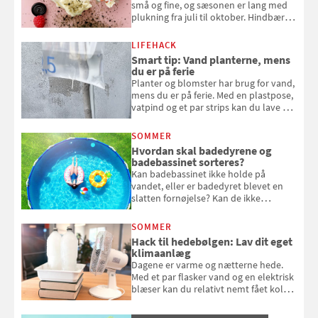
små og fine, og sæsonen er lang med
plukning fra juli til oktober. Hindbær
kan spises direkte fra busken, eller du
kan bruge dine hindbær i alt fra
LIFEHACK
bagværk og salater til is og syltning.
Smart tip: Vand planterne, mens
du er på ferie
Planter og blomster har brug for vand,
mens du er på ferie. Med en plastpose,
vatpind og et par strips kan du lave dit
eget vandingssystem, så du slipper for
at bede naboen om at vande eller
SOMMER
komme hjem til døde planter
Hvordan skal badedyrene og
badebassinet sorteres?
Kan badebassinet ikke holde på
vandet, eller er badedyret blevet en
slatten fornøjelse? Kan de ikke
repareres, skal du være særligt
opmærksom, når du smider
SOMMER
badebassinet eller et badedyr ud
Hack til hedebølgen: Lav dit eget
klimaanlæg
Dagene er varme og nætterne hede.
Med et par flasker vand og en elektrisk
blæser kan du relativt nemt fået koldt
pust, når der er varmt ude og inde. Klik
og se, hvordan du gør