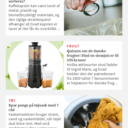
sorteres?
Kaffekapsler kan være lavet af
metal, plastik og
bionedbrydeligt materiale, og
den rigtige skraldespand
afhænger af, hvad kapslen er
lavet af. Her får du overblikket
over, hvordan kaffekapslerne
skal sorteres
FRUGT
Quizzen om de danske
frugter: Vind en slowjuicer til
599 kroner
Hvilke æblesorter stod fadder
til Ingrid Marie, og hvad
hedder den der pæredessert
fra 1800-tallet ? Sensommeren
er højsæson for danske fruger,
og lige nu kan du stemme om
dine danske og lokale
favoritter. Det fejrer Samvirke
TØJ
med en quiz om alt det danske
Spar penge på tøjvask med 7
frugt, vi elsker. Konkurrencen
råd
slutter fredag d. 18. september
Vaskemaskinen bruger strøm,
2026
vand og vaskemiddel, når tøjet
skal blive rent. Med små
ændringer i dine vaskevaner