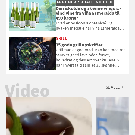
ANNONCØRBETALT INDHOLD
Den iskolde og skønne vinquiz -
vind vine fra Viña Esmeralda til
499 kroner
Hvad er posidonia oceanica? Og
hvilken medalje har Viña Esmeralda
White fået ved Mundus vini i 2026? Gæt
med i Samvirkes skønne vinquiz, hvor
GRILL
du kan vinde 6 flasker vin fra Viña
35 gode grillopskrifter
Esmeralda. Konkurrencen slutter 1.
Grillmad er god mad. Man kan med ren
september 2026.
samvittighed lave både forret,
hovedret og dessert over kullene. Vi
har i hvert fald samlet 35 skønne
forslag til en sommeraften i grillens
tegn.
Video
SE ALLE