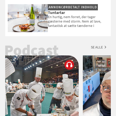
Esmeralda.
ANNONCØRBETALT INDHOLD
Tuntartar
En hurtig, nem forret, der tager
gæsterne med storm. Nem at lave,
fantastisk at sætte tænderne i
Podcast
SE ALLE