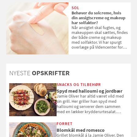
SOL
Behøver du solcreme, hvis
din ansigtscreme og makeup
har solfaktor?
Når ansigtet skal fugtes, og
makeuppen skal sættes, findes
der både creme og makeup
med solfaktor. Vi har spurgt
overlæge på Videncenter for
Hudkræft, Stine Regin Wiegell,
om ansigtscreme og makeup
med SPF kan erstatte
solcreme, når man bevæger
NYESTE
OPSKRIFTER
sig ud i solen
SNACKS OG TILBEHØR
Spyd med halloumi og jordbær
Jamie Oliver har altid været vild med
sin grill. Her griller han spyd med
halloumi og serverer dem sammen
med en lækker krydderurtesalat.
Opskriften er fra “BBQ – Nem grill, stor
smag" af Jamie Oliver.
FORRET
Blomkål med romesco
Grillet blomkål á la Jamie Oliver. Den