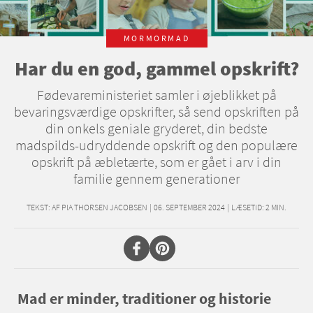
MORMORMAD
Har du en god, gammel opskrift?
Fødevareministeriet samler i øjeblikket på
bevaringsværdige opskrifter, så send opskriften på
din onkels geniale gryderet, din bedste
madspilds-udryddende opskrift og den populære
opskrift på æbletærte, som er gået i arv i din
familie gennem generationer
TEKST:
AF PIA THORSEN JACOBSEN
|
06. SEPTEMBER 2024
|
LÆSETID:
2
MIN.
Mad er minder, traditioner og historie