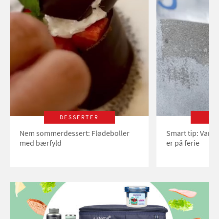
DESSERTER
LI
Nem sommerdessert: Flødeboller
Smart tip: Vand
med bærfyld
er på ferie