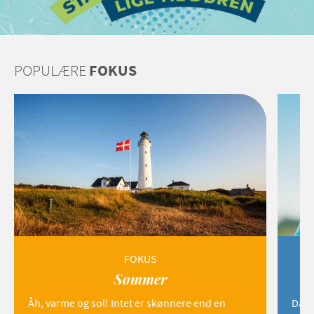
POPULÆRE
FOKUS
FOKUS
Sommer
Åh, varme og sol! Intet er skønnere end en
Danm