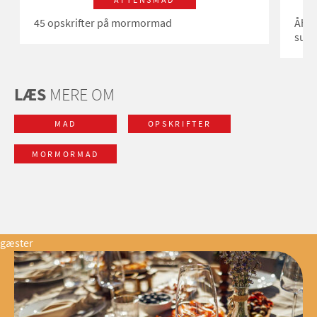
45 opskrifter på mormormad
Åh, s
suka
LÆS
MERE OM
MAD
OPSKRIFTER
MORMORMAD
gæster