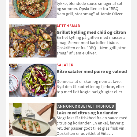
tykke, blendede sauce smager af sol
og sommer. Opskriften er fra "BBQ –
Nem grill, stor smag" af Jamie Oliver.
AFTENSMAD
Grillet kylling med chili og citron
En hel kylling på grillen med masser af
smag. Server med kartofler i både.
Opskriften er fra "BBQ – Nem grill, stor
smag" af Jamie Oliver.
SALATER
Bitre salater med pære og valnød
Denne salat er skøn og nem at lave.
Nyd den til kødretter og fjerkræ, eller
top med lidt kogte bælgfrugter eller
en rest kylling, og nyd den som et let,
selvstændigt måltid. Opskriften er fra
ANNONCØRBETALT INDHOLD
Louisa Lorangs kogebog "Salat".
Laks med citrus og koriander
Stegt laks får friskhed fra en sauce med
citrus og koriander. En enkel, farverig
ret, der passer godt til et glas frisk vin.
Opskriften er udviklet af Viña