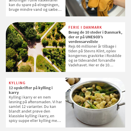
kan du spare på elregningen,
bruge mindre vand og sæbe
og forlænge vaskemaskinens
levetid. Samvirke har samlet 7
enkle råd til at spare penge på
FERIE I DANMARK
tøjvasken
Besøg de 10 steder i Danmark,
der er på UNESCO’s
verdensarvsliste
Rejs 66 millioner år tilbage i
tiden på Stevns Klint, oplev
kongernes gravkirke i Roskilde
og se tidevandet forvandle
Vadehavet. Her er de 10
danske steder på UNESCO's
verdensarvsliste
KYLLING
12 opskrifter på kylling i
karry
Kylling i karry er en nem
løsning på aftensmaden. Vi har
samlet 12 varianter. Du kan
blandt andet prøve den
klassiske kylling i karry, en
spicy suppe eller kylling med
kokosris. Velbekomme!