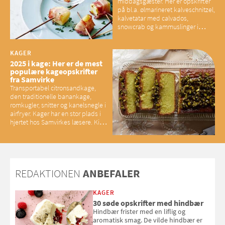
middagsgæster. Her er opskrifter
på bl.a. ølmarineret kalveschnitzel,
kalvetatar med calvados,
snowcrab og kammuslinger i
brunet citronsmør og snacks til
baconelskere
KAGER
2025 i kage: Her er de mest
populære kageopskrifter
fra Samvirke
Transportabel citronsandkage,
den traditionelle banankage,
romkugler, snitter og kanelsnegle i
airfryer. Kager har en stor plads i
hjertet hos Samvirkes læsere. Kig
med og se alle favoritterne fra
2025
REDAKTIONEN
ANBEFALER
KAGER
30 søde opskrifter med hindbær
Hindbær frister med en liflig og
aromatisk smag. De vilde hindbær er