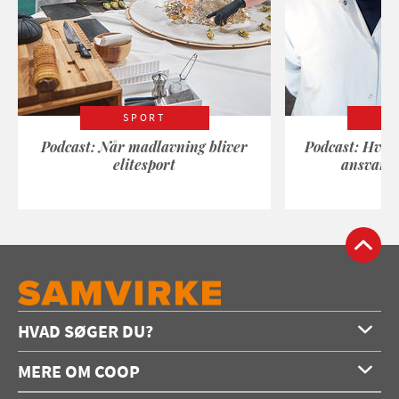
SPORT
Podcast: Når madlavning bliver
Podcast: Hvad
elitesport
ansvarli
HVAD SØGER DU?
Forside
MERE OM COOP
Opskrifter