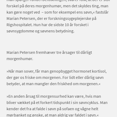
forskel på deres morgenhumør, men det skyldes ting, man
kan gøre noget ved – som for eksempel ens søvn,« fastslår
Marian Petersen, der er forskningssygeplejerske på
Rigshospitalet. Hun har de sidste 10 år forsket i
søvnsygdomme og søvnens betydning.
Marian Petersen fremhæver tre årsager til dårligt
morgenhumør.
»Når man sover, får man genopbygget hormonet kortisol,
der gør os friske om morgenen. For lidt eller dårlig søvn
betyder, at man mangler den friskhed om morgenen.«
»En anden årsag til morgensurhed kan være, hvis man
bliver vækket på et forkert tidspunkt i sin søvn­cyklus. Man
kender det fra at falde i søvn på sofaen og vågne helt
mørbanket og ønske, at man aldrig var faldet i søvn.«