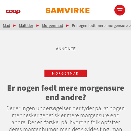
Gå
til
hovedindhold
Brødkrumme
Main
Mad
Måltider
Morgenmad
Er nogen født mere morgensure e
navigation
ANNONCE
MORGENMAD
Er nogen født mere morgensure
end andre?
Der er ingen undersøgelser, der tyder på, at nogen
mennesker genetisk er mere morgensure end
andre. Der er forskel på, hvordan folk opfatter
deres morgenhumør, men det skyldes ting, man