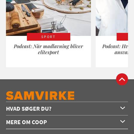
SPORT
Podcast: Når madlavning bliver
Podcast: Hvad
elitesport
ansvarli
HVAD SØGER DU?
Forside
MERE OM COOP
Opskrifter
Om os
Konkurrencer