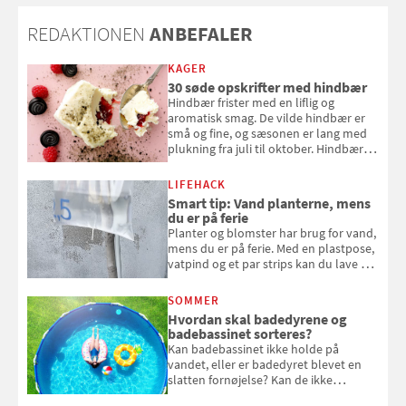
REDAKTIONEN
ANBEFALER
KAGER
30 søde opskrifter med hindbær
Hindbær frister med en liflig og
aromatisk smag. De vilde hindbær er
små og fine, og sæsonen er lang med
plukning fra juli til oktober. Hindbær
kan spises direkte fra busken, eller du
kan bruge dine hindbær i alt fra
LIFEHACK
bagværk og salater til is og syltning.
Smart tip: Vand planterne, mens
du er på ferie
Planter og blomster har brug for vand,
mens du er på ferie. Med en plastpose,
vatpind og et par strips kan du lave dit
eget vandingssystem, så du slipper for
at bede naboen om at vande eller
SOMMER
komme hjem til døde planter
Hvordan skal badedyrene og
badebassinet sorteres?
Kan badebassinet ikke holde på
vandet, eller er badedyret blevet en
slatten fornøjelse? Kan de ikke
repareres, skal du være særligt