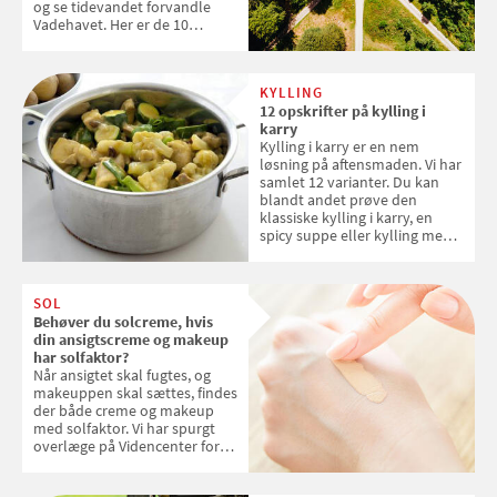
og se tidevandet forvandle
Vadehavet. Her er de 10
danske steder på UNESCO's
verdensarvsliste
KYLLING
12 opskrifter på kylling i
karry
Kylling i karry er en nem
løsning på aftensmaden. Vi har
samlet 12 varianter. Du kan
blandt andet prøve den
klassiske kylling i karry, en
spicy suppe eller kylling med
kokosris. Velbekomme!
SOL
Behøver du solcreme, hvis
din ansigtscreme og makeup
har solfaktor?
Når ansigtet skal fugtes, og
makeuppen skal sættes, findes
der både creme og makeup
med solfaktor. Vi har spurgt
overlæge på Videncenter for
Hudkræft, Stine Regin Wiegell,
om ansigtscreme og makeup