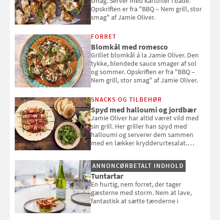
smag. Server med kartofler i både.
Opskriften er fra "BBQ – Nem grill, stor
smag" af Jamie Oliver.
FORRET
Blomkål med romesco
Grillet blomkål á la Jamie Oliver. Den
tykke, blendede sauce smager af sol
og sommer. Opskriften er fra "BBQ –
Nem grill, stor smag" af Jamie Oliver.
SNACKS OG TILBEHØR
Spyd med halloumi og jordbær
Jamie Oliver har altid været vild med
sin grill. Her griller han spyd med
halloumi og serverer dem sammen
med en lækker krydderurtesalat.
Opskriften er fra “BBQ – Nem grill, stor
smag" af Jamie Oliver.
ANNONCØRBETALT INDHOLD
Tuntartar
En hurtig, nem forret, der tager
gæsterne med storm. Nem at lave,
fantastisk at sætte tænderne i