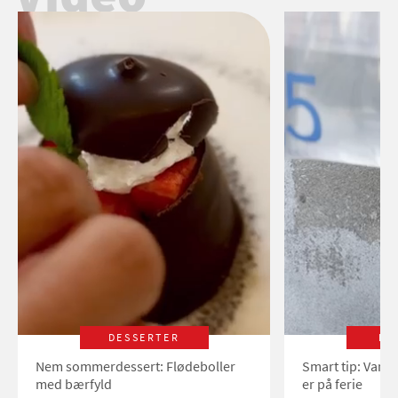
DESSERTER
LI
Nem sommerdessert: Flødeboller
Smart tip: Vand
med bærfyld
er på ferie