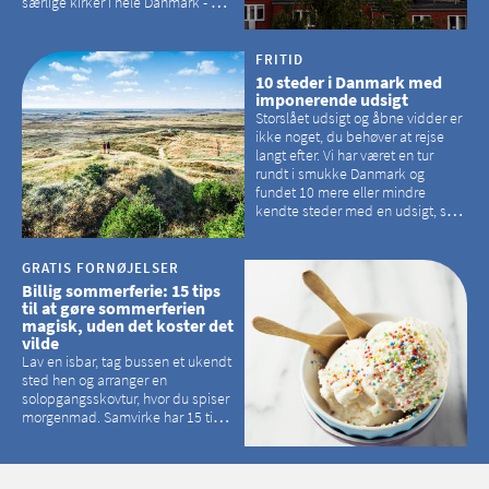
særlige kirker i hele Danmark - og
der er langt mellem den klassiske,
hvidkalkede kirke. Se et bud på,
hvilke kirker, der er en omvej værd
FRITID
10 steder i Danmark med
imponerende udsigt
Storslået udsigt og åbne vidder er
ikke noget, du behøver at rejse
langt efter. Vi har været en tur
rundt i smukke Danmark og
fundet 10 mere eller mindre
kendte steder med en udsigt, som
kan tage pusten fra de fleste
GRATIS FORNØJELSER
Billig sommerferie: 15 tips
til at gøre sommerferien
magisk, uden det koster det
vilde
Lav en isbar, tag bussen et ukendt
sted hen og arranger en
solopgangsskovtur, hvor du spiser
morgenmad. Samvirke har 15 tips
til, hvordan du kan have en
magisk ferie, uden at det koster
dig det vilde