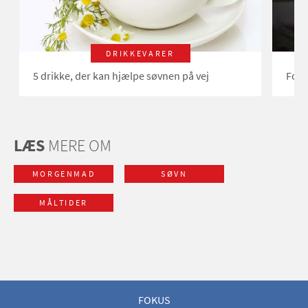
DRIKKEVARER
5 drikke, der kan hjælpe søvnen på vej
For l
LÆS
MERE OM
MORGENMAD
SØVN
MÅLTIDER