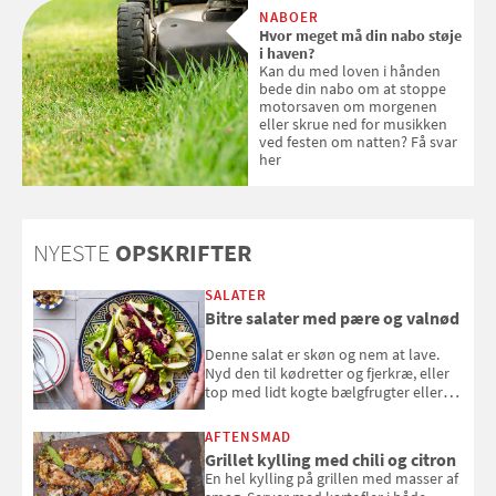
med SPF kan erstatte
NABOER
solcreme, når man bevæger
Hvor meget må din nabo støje
sig ud i solen
i haven?
Kan du med loven i hånden
bede din nabo om at stoppe
motorsaven om morgenen
eller skrue ned for musikken
ved festen om natten? Få svar
her
NYESTE
OPSKRIFTER
SALATER
Bitre salater med pære og valnød
Denne salat er skøn og nem at lave.
Nyd den til kødretter og fjerkræ, eller
top med lidt kogte bælgfrugter eller
en rest kylling, og nyd den som et let,
selvstændigt måltid. Opskriften er fra
AFTENSMAD
Louisa Lorangs kogebog "Salat".
Grillet kylling med chili og citron
En hel kylling på grillen med masser af