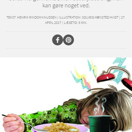
kan gøre noget ved.
TEKST:
HENRIK RINDOM KNUDSEN
|
ILLUSTRATION: SOLVEIG MØNSTED HVIDT
|
27.
APRIL 2017
|
LÆSETID:
3
MIN.