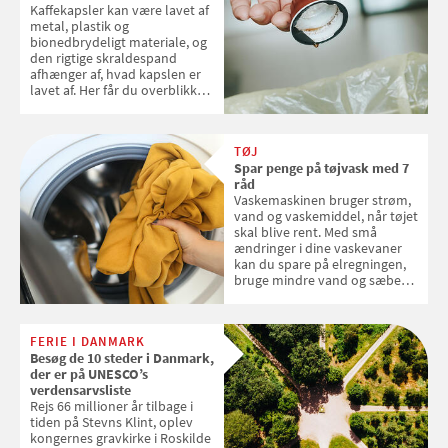
Kaffekapsler kan være lavet af
metal, plastik og
bionedbrydeligt materiale, og
den rigtige skraldespand
afhænger af, hvad kapslen er
lavet af. Her får du overblikket
over, hvordan kaffekapslerne
skal sorteres
TØJ
Spar penge på tøjvask med 7
råd
Vaskemaskinen bruger strøm,
vand og vaskemiddel, når tøjet
skal blive rent. Med små
ændringer i dine vaskevaner
kan du spare på elregningen,
bruge mindre vand og sæbe
og forlænge vaskemaskinens
levetid. Samvirke har samlet 7
enkle råd til at spare penge på
FERIE I DANMARK
tøjvasken
Besøg de 10 steder i Danmark,
der er på UNESCO’s
verdensarvsliste
Rejs 66 millioner år tilbage i
tiden på Stevns Klint, oplev
kongernes gravkirke i Roskilde