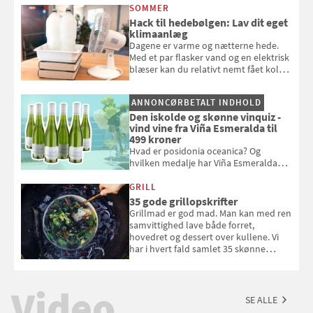
opmærksom, når du smider
SOMMER
badebassinet eller et badedyr ud
Hack til hedebølgen: Lav dit eget
klimaanlæg
Dagene er varme og nætterne hede.
Med et par flasker vand og en elektrisk
blæser kan du relativt nemt fået koldt
pust, når der er varmt ude og inde. Klik
og se, hvordan du gør
ANNONCØRBETALT INDHOLD
Den iskolde og skønne vinquiz -
vind vine fra Viña Esmeralda til
499 kroner
Hvad er posidonia oceanica? Og
hvilken medalje har Viña Esmeralda
White fået ved Mundus vini i 2026? Gæt
med i Samvirkes skønne vinquiz, hvor
GRILL
du kan vinde 6 flasker vin fra Viña
35 gode grillopskrifter
Esmeralda. Konkurrencen slutter 1.
Grillmad er god mad. Man kan med ren
september 2026.
samvittighed lave både forret,
hovedret og dessert over kullene. Vi
har i hvert fald samlet 35 skønne
forslag til en sommeraften i grillens
tegn.
Video
SE ALLE