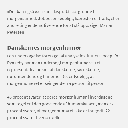
»Der kan også være helt lavpraktiske grunde til
morgensurhed. Jobbet er kedeligt, kæresten er træls, eller
andre ting er demotiverende for at stå op,« siger Marian
Petersen.
Danskernes morgenhumør
I en undersøgelse foretaget af analyseinstituttet Opeepl for
Rynkeby har man undersøgt morgenhumøret i et
repræsentativt udsnit af danskerne, svenskerne,
nordmændene og finnerne. Det er tydeligt, at
morgenhumøret er svingende fra person til person.
46 procent svarer, at deres morgenhumør i hverdagene
som regel er i den gode ende af humørskalaen, mens 32
procent svarer, at morgenhumøret ikke er for godt. 22
procent svarer hverken/eller.