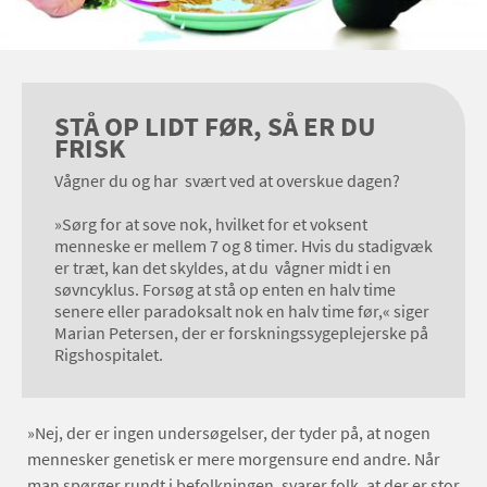
STÅ OP LIDT FØR, SÅ ER DU
FRISK
Vågner du og har svært ved at overskue dagen?
»Sørg for at sove nok, hvilket for et voksent
menneske er mellem 7 og 8 timer. Hvis du stadigvæk
er træt, kan det skyldes, at du vågner midt i en
søvn­cyklus. Forsøg at stå op enten en halv time
senere eller paradoksalt nok en halv time før,« siger
Marian Petersen, der er forskningssygeplejerske på
Rigshospitalet.
»Nej, der er ingen undersøgelser, der tyder på, at nogen
mennesker genetisk er mere morgensure end andre. Når
man spørger rundt i befolkningen, svarer folk, at der er stor