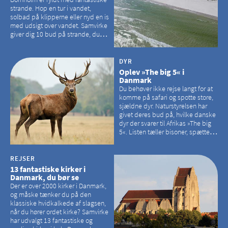
strande. Hop en tur i vandet,
solbad på klipperne eller nyd en is
med udsigt over vandet. Samvirke
giver dig 10 bud på strande, du
kan besøge på Bornholm
DYR
Oplev »The big 5« i
Danmark
Du behøver ikke rejse langt for at
komme på safari og spotte store,
sjældne dyr. Naturstyrelsen har
givet deres bud på, hvilke danske
dyr der svarer til Afrikas »The big
5«. Listen tæller bisoner, spættede
sæler, vilde heste, krondyr og
havørne.
REJSER
13 fantastiske kirker i
Danmark, du bør se
Der er over 2000 kirker i Danmark,
og måske tænker du på den
klassiske hvidkalkede af slagsen,
når du hører ordet kirke? Samvirke
har udvalgt 13 fantastiske og