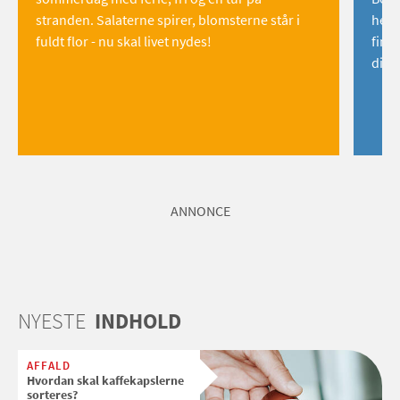
stranden. Salaterne spirer, blomsterne står i
hemm
fuldt flor - nu skal livet nydes!
find
dig!
ANNONCE
NYESTE
INDHOLD
AFFALD
Hvordan skal kaffekapslerne
sorteres?