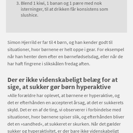
Blend 1 kiwi, 1 banan og 1 pære med nok
isterninger, til at drikken får konsistens som
slushice.
Simon Hjerrild er far til 4 børn, og han kender godt til
situationer, hvor børnene er helt oppe i gear. For eksempel
når han henter dem efter en børnefødselsdag, eller når de
har haft fingrene i slikskålen fredag aften.
Der er ikke videnskabeligt belæg for at
sige, at sukker gør børn hyperaktive
»Alle forældre har oplevet, at børnene er hyperaktive, og
det er efterhånden en accepteret årsag, at det er sukkerets
skyld. Det er en af de ting, vi observerer i forbindelse med
situationer, hvor børnene spiser slik, og efterhånden bliver
det en »sandhed«, at sukkeret er skurken. Når det gælder
sukker og hyperaktivitet, er der bare ikke videnskabeligt