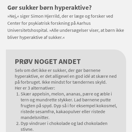
Gør sukker børn hyperaktive?
»Nej,« siger Simon Hjerrild, der er læge og forsker ved
Center for psykiatrisk forskning på Aarhus
Universitetshospital. »Alle undersøgelser viser, at børn ikke
bliver hyperaktive af sukker.«
PRØV NOGET ANDET
Selv om det ikke er sukker, der gør børnene
hyperaktive, er det alligevel en god idé at skære ned
på forbruget. Ikke mindst for tændernes skyld.
Her er 3 alternativer:
Skær appelsin, melon, ananas, pære og æble i
tern og mundrette stykker. Lad børnene putte
frugten på spyd. Dyp så i for eksempel kokosmel,
ristede sesamfrø, kakaopulver eller ristede
mandelsnitter.
Dyp vindruer i chokolade og lad chokoladen
stivne.