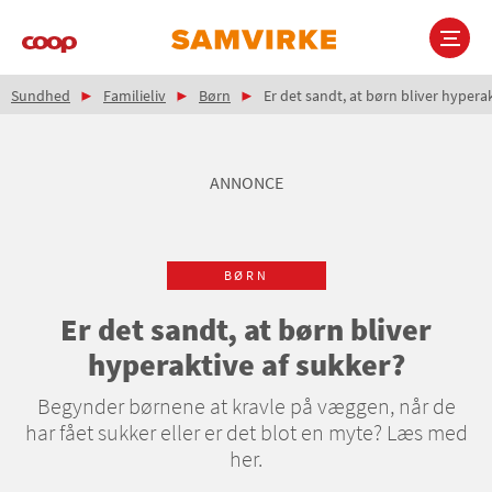
Gå
til
hovedindhold
Brødkrumme
Main
Sundhed
Familieliv
Børn
Er det sandt, at børn bliver hypera
navigation
ANNONCE
BØRN
Er det sandt, at børn bliver
hyperaktive af sukker?
Begynder børnene at kravle på væggen, når de
har fået sukker eller er det blot en myte? Læs med
her.