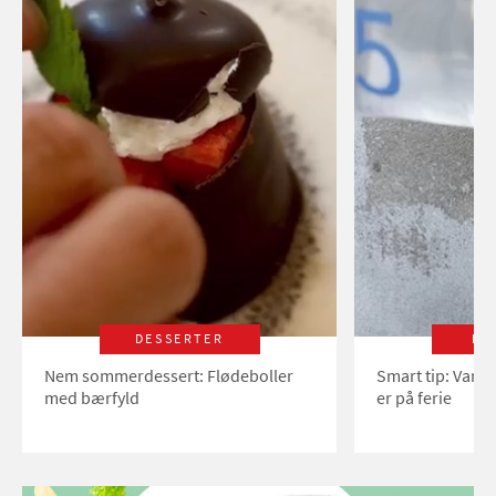
DESSERTER
LI
Nem sommerdessert: Flødeboller
Smart tip: Vand
med bærfyld
er på ferie