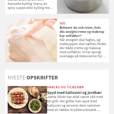
klassiske kylling i karry, en
spicy suppe eller kylling med
kokosris. Velbekomme!
SOL
Behøver du solcreme, hvis
din ansigtscreme og makeup
har solfaktor?
Når ansigtet skal fugtes, og
makeuppen skal sættes, findes
der både creme og makeup
med solfaktor. Vi har spurgt
overlæge på Videncenter for
Hudkræft, Stine Regin Wiegell,
om ansigtscreme og makeup
med SPF kan erstatte
solcreme, når man bevæger
NYESTE
OPSKRIFTER
sig ud i solen
SNACKS OG TILBEHØR
Spyd med halloumi og jordbær
Jamie Oliver har altid været vild med
sin grill. Her griller han spyd med
halloumi og serverer dem sammen
med en lækker krydderurtesalat.
Opskriften er fra “BBQ – Nem grill, stor