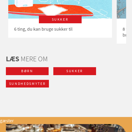
SUKKER
6 ting, du kan bruge sukker til
8 fo
bruge
LÆS
MERE OM
BØRN
SUKKER
SUNDHEDSMYTER
gæster