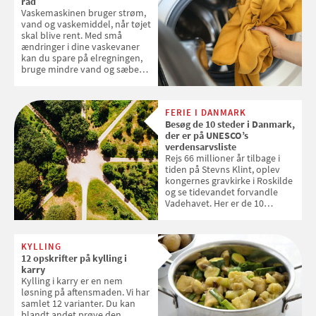
råd
slutter fredag d. 18. september
Vaskemaskinen bruger strøm,
2026
vand og vaskemiddel, når tøjet
skal blive rent. Med små
ændringer i dine vaskevaner
kan du spare på elregningen,
bruge mindre vand og sæbe
og forlænge vaskemaskinens
levetid. Samvirke har samlet 7
enkle råd til at spare penge på
FERIE I DANMARK
tøjvasken
Besøg de 10 steder i Danmark,
der er på UNESCO’s
verdensarvsliste
Rejs 66 millioner år tilbage i
tiden på Stevns Klint, oplev
kongernes gravkirke i Roskilde
og se tidevandet forvandle
Vadehavet. Her er de 10
danske steder på UNESCO's
verdensarvsliste
KYLLING
12 opskrifter på kylling i
karry
Kylling i karry er en nem
løsning på aftensmaden. Vi har
samlet 12 varianter. Du kan
blandt andet prøve den