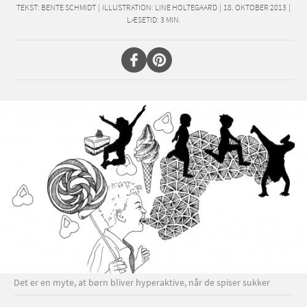
TEKST:
BENTE SCHMIDT
|
ILLUSTRATION: LINE HOLTEGAARD
|
18. OKTOBER 2013
|
LÆSETID:
3
MIN.
Det er en myte, at børn bliver hyperaktive, når de spiser sukker