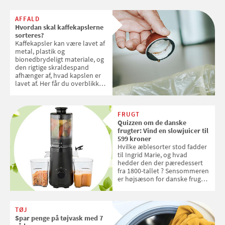
AFFALD
Hvordan skal kaffekapslerne
sorteres?
Kaffekapsler kan være lavet af
metal, plastik og
bionedbrydeligt materiale, og
den rigtige skraldespand
afhænger af, hvad kapslen er
lavet af. Her får du overblikket
over, hvordan kaffekapslerne
skal sorteres
FRUGT
Quizzen om de danske
frugter: Vind en slowjuicer til
599 kroner
Hvilke æblesorter stod fadder
til Ingrid Marie, og hvad
hedder den der pæredessert
fra 1800-tallet ? Sensommeren
er højsæson for danske fruger,
og lige nu kan du stemme om
dine danske og lokale
favoritter. Det fejrer Samvirke
TØJ
med en quiz om alt det danske
Spar penge på tøjvask med 7
frugt, vi elsker. Konkurrencen