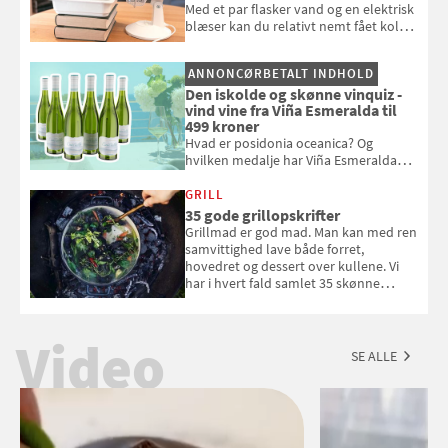
Med et par flasker vand og en elektrisk
blæser kan du relativt nemt fået koldt
pust, når der er varmt ude og inde. Klik
og se, hvordan du gør
ANNONCØRBETALT INDHOLD
Den iskolde og skønne vinquiz -
vind vine fra Viña Esmeralda til
499 kroner
Hvad er posidonia oceanica? Og
hvilken medalje har Viña Esmeralda
White fået ved Mundus vini i 2026? Gæt
med i Samvirkes skønne vinquiz, hvor
GRILL
du kan vinde 6 flasker vin fra Viña
35 gode grillopskrifter
Esmeralda. Konkurrencen slutter 1.
Grillmad er god mad. Man kan med ren
september 2026.
samvittighed lave både forret,
hovedret og dessert over kullene. Vi
har i hvert fald samlet 35 skønne
forslag til en sommeraften i grillens
tegn.
Video
SE ALLE