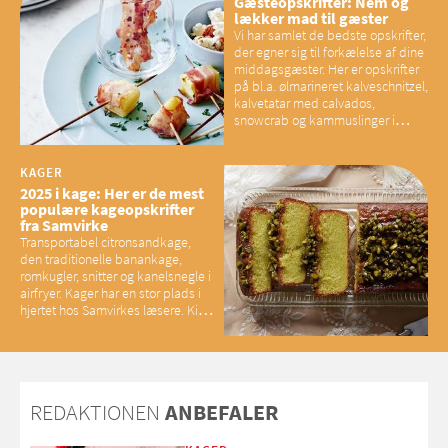
Gæsteopskrifter: Nem og
lækker mad til gæster
Vi har samlet de bedste opskrifter,
der egner sig til forkælelse af dine
middagsgæster. Her er opskrifter
på bl.a. ølmarineret kalveschnitzel,
kalvetatar med calvados,
snowcrab og kammuslinger i
brunet citronsmør og snacks til
baconelskere
KAGER
2025 i kage: Her er de mest
populære kageopskrifter
fra Samvirke
Transportabel citronsandkage,
den traditionelle banankage,
romkugler, snitter og kanelsnegle i
airfryer. Kager har en stor plads i
hjertet hos Samvirkes læsere. Kig
med og se alle favoritterne fra
2025
REDAKTIONEN
ANBEFALER