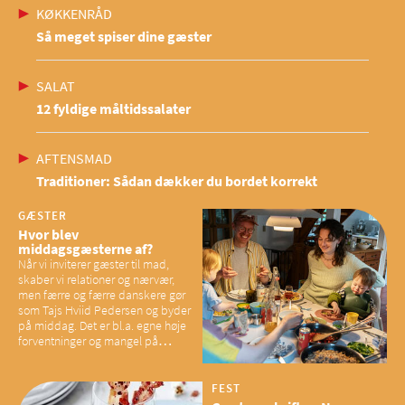
KØKKENRÅD
Så meget spiser dine gæster
SALAT
12 fyldige måltidssalater
AFTENSMAD
Traditioner: Sådan dækker du bordet korrekt
GÆSTER
Hvor blev
middagsgæsterne af?
Når vi inviterer gæster til mad,
skaber vi relationer og nærvær,
men færre og færre danskere gør
som Tajs Hviid Pedersen og byder
på middag. Det er bl.a. egne høje
forventninger og mangel på
overskud, der spænder ben,
mener eksperter – og det kan
have konsekvenser for vores
FEST
sociale fællesskaber