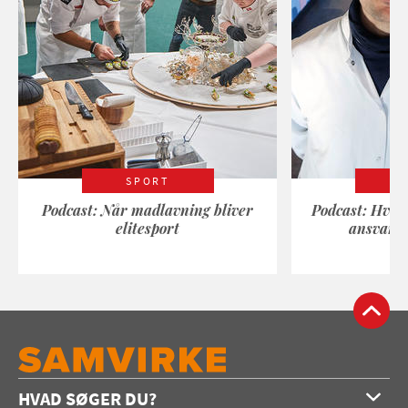
SPORT
Podcast: Når madlavning bliver
Podcast: Hvad
elitesport
ansvarli
HVAD SØGER DU?