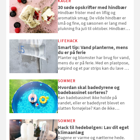
KAGER
30 søde opskrifter med hindbær
Hindbær frister med en liflig og
aromatisk smag. De vilde hindbær er
små og fine, og sæsonen er lang med
plukning fra juli til oktober. Hindbær
kan spises direkte fra busken, eller du
kan bruge dine hindbær i alt fra
LIFEHACK
bagværk og salater til is og syltning.
Smart tip: Vand planterne, mens
du er på ferie
Planter og blomster har brug for vand,
mens du er på ferie. Med en plastpose,
vatpind og et par strips kan du lave dit
eget vandingssystem, så du slipper for
at bede naboen om at vande eller
SOMMER
komme hjem til døde planter
Hvordan skal badedyrene og
badebassinet sorteres?
Kan badebassinet ikke holde på
vandet, eller er badedyret blevet en
slatten fornøjelse? Kan de ikke
repareres, skal du være særligt
opmærksom, når du smider
SOMMER
badebassinet eller et badedyr ud
Hack til hedebølgen: Lav dit eget
klimaanlæg
Dagene er varme og nætterne hede.