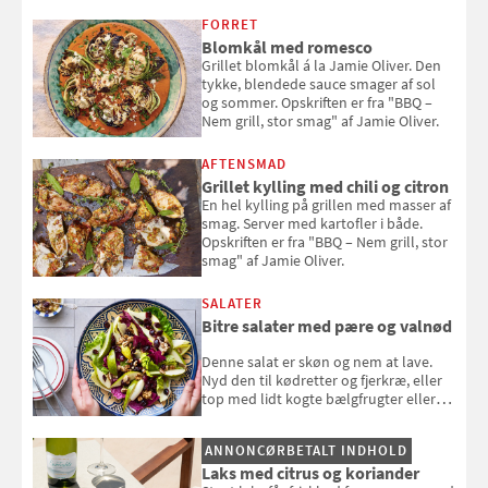
smag" af Jamie Oliver.
FORRET
Blomkål med romesco
Grillet blomkål á la Jamie Oliver. Den
tykke, blendede sauce smager af sol
og sommer. Opskriften er fra "BBQ –
Nem grill, stor smag" af Jamie Oliver.
AFTENSMAD
Grillet kylling med chili og citron
En hel kylling på grillen med masser af
smag. Server med kartofler i både.
Opskriften er fra "BBQ – Nem grill, stor
smag" af Jamie Oliver.
SALATER
Bitre salater med pære og valnød
Denne salat er skøn og nem at lave.
Nyd den til kødretter og fjerkræ, eller
top med lidt kogte bælgfrugter eller
en rest kylling, og nyd den som et let,
selvstændigt måltid. Opskriften er fra
ANNONCØRBETALT INDHOLD
Louisa Lorangs kogebog "Salat".
Laks med citrus og koriander