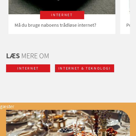
INTERNET
Må du bruge naboens trådløse internet?
Pott
LÆS
MERE OM
INTERNET
INTERNET & TEKNOLOGI
gæster