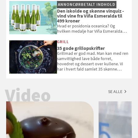
og se, hvordan du gør
ANNONCØRBETALT INDHOLD
Den iskolde og skønne vinquiz -
vind vine fra Viña Esmeralda til
499 kroner
Hvad er posidonia oceanica? Og
hvilken medalje har Viña Esmeralda
White fået ved Mundus vini i 2026? Gæt
med i Samvirkes skønne vinquiz, hvor
GRILL
du kan vinde 6 flasker vin fra Viña
35 gode grillopskrifter
Esmeralda. Konkurrencen slutter 1.
Grillmad er god mad. Man kan med ren
september 2026.
samvittighed lave både forret,
hovedret og dessert over kullene. Vi
har i hvert fald samlet 35 skønne
forslag til en sommeraften i grillens
tegn.
Video
SE ALLE