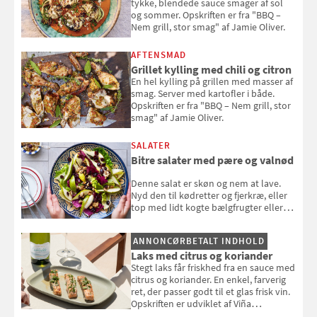
tykke, blendede sauce smager af sol
og sommer. Opskriften er fra "BBQ –
Nem grill, stor smag" af Jamie Oliver.
AFTENSMAD
Grillet kylling med chili og citron
En hel kylling på grillen med masser af
smag. Server med kartofler i både.
Opskriften er fra "BBQ – Nem grill, stor
smag" af Jamie Oliver.
SALATER
Bitre salater med pære og valnød
Denne salat er skøn og nem at lave.
Nyd den til kødretter og fjerkræ, eller
top med lidt kogte bælgfrugter eller
en rest kylling, og nyd den som et let,
selvstændigt måltid. Opskriften er fra
ANNONCØRBETALT INDHOLD
Louisa Lorangs kogebog "Salat".
Laks med citrus og koriander
Stegt laks får friskhed fra en sauce med
citrus og koriander. En enkel, farverig
ret, der passer godt til et glas frisk vin.
Opskriften er udviklet af Viña
Esmeralda.