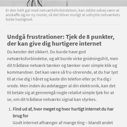
Er den helt gal med netværksforbindelsen, kan sidste udvej være at
anskaffe sig en ny router, så det bliver muligt at udnytte netværkets
fulde hastighed.
Undgå frustrationer: Tjek de 8 punkter,
der kan give dig hurtigere internet
Du kender det sikkert. Du burde have god
netværksforbindelse, og alt burde virke gnidningsfrit, men
dit trådløse netværk tænker og tænker over simple klik og
kommandoer. Det kan være så fru-strerende, at du har lyst
til at rive dig i håret og kaste din telefon eller pc fra dig i
vrede. Men inden du ødelægger al din elektronik, kan det
tit betale sig at gennemgå nogle relativt simple tjek for at
se, om dit trådløse netværks signal kan styrkes.
Find ud af, hvor meget og hvor hurtigt internet du har
brug for
Godt internet afhænger af mange ting – blandt andet