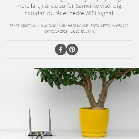
mere fart, når du surfer. Samvirke viser dig,
hvordan du får et bedre WiFi-signal.
TEKST:
KRISTIAN LAULUND OG LAURA HØST MANGE
|
FOTO: GETTY IMAGES
|
29.
OKTOBER 2019
|
LÆSETID:
5
MIN.