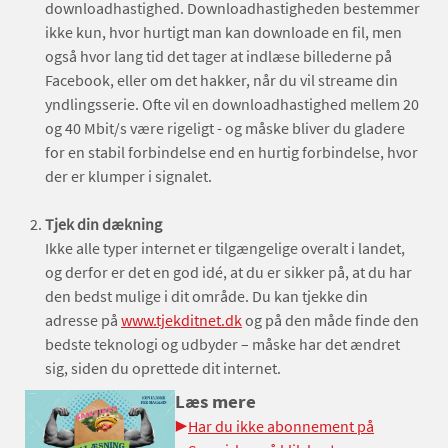
downloadhastighed. Downloadhastigheden bestemmer
ikke kun, hvor hurtigt man kan downloade en fil, men
også hvor lang tid det tager at indlæse billederne på
Facebook, eller om det hakker, når du vil streame din
yndlingsserie. Ofte vil en downloadhastighed mellem 20
og 40 Mbit/s være rigeligt - og måske bliver du gladere
for en stabil forbindelse end en hurtig forbindelse, hvor
der er klumper i signalet.
Tjek din dækning
Ikke alle typer internet er tilgængelige overalt i landet,
og derfor er det en god idé, at du er sikker på, at du har
den bedst mulige i dit område. Du kan tjekke din
adresse på
www.tjekditnet.dk
og på den måde finde den
bedste teknologi og udbyder – måske har det ændret
sig, siden du oprettede dit internet.
Læs mere
Har du ikke abonnement på