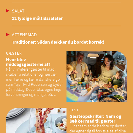
SALAT
12 fyldige måltidssalater
AFTENSMAD
Traditioner: Sådan dækker du bordet korrekt
GÆSTER
Hvor blev
middagsgæsterne af?
Når vi inviterer gæster til mad,
skaber vi relationer og nærvær,
men færre og færre danskere gør
som Tajs Hviid Pedersen og byder
på middag. Det er bl.a. egne høje
forventninger og mangel på
overskud, der spænder ben,
mener eksperter – og det kan
have konsekvenser for vores
FEST
sociale fællesskaber
Gæsteopskrifter: Nem og
lækker mad til gæster
Vi har samlet de bedste opskrifter,
der egner sig til forkælelse af dine