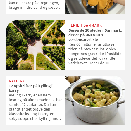
kan du spare på elregningen,
bruge mindre vand og sæbe
og forlænge vaskemaskinens
levetid. Samvirke har samlet 7
enkle råd til at spare penge på
FERIE I DANMARK
tøjvasken
Besøg de 10 steder i Danmark,
der er på UNESCO’s
verdensarvsliste
Rejs 66 millioner år tilbage i
tiden på Stevns Klint, oplev
kongernes gravkirke i Roskilde
og se tidevandet forvandle
Vadehavet. Her er de 10
danske steder på UNESCO's
verdensarvsliste
KYLLING
12 opskrifter på kylling i
karry
Kylling i karry er en nem
løsning på aftensmaden. Vi har
samlet 12 varianter. Du kan
blandt andet prøve den
klassiske kylling i karry, en
spicy suppe eller kylling med
kokosris. Velbekomme!