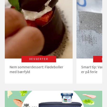
DESSERTER
LI
Nem sommerdessert: Flødeboller
Smart tip: Vand
med bærfyld
er på ferie