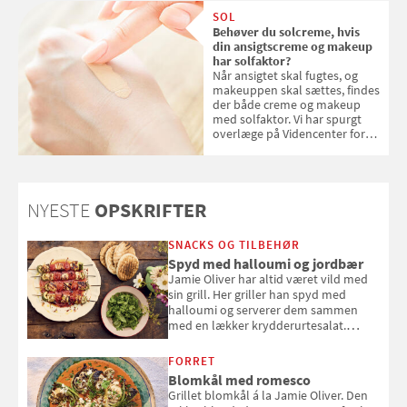
SOL
Behøver du solcreme, hvis
din ansigtscreme og makeup
har solfaktor?
Når ansigtet skal fugtes, og
makeuppen skal sættes, findes
der både creme og makeup
med solfaktor. Vi har spurgt
overlæge på Videncenter for
Hudkræft, Stine Regin Wiegell,
om ansigtscreme og makeup
med SPF kan erstatte
solcreme, når man bevæger
NYESTE
OPSKRIFTER
sig ud i solen
SNACKS OG TILBEHØR
Spyd med halloumi og jordbær
Jamie Oliver har altid været vild med
sin grill. Her griller han spyd med
halloumi og serverer dem sammen
med en lækker krydderurtesalat.
Opskriften er fra “BBQ – Nem grill, stor
smag" af Jamie Oliver.
FORRET
Blomkål med romesco
Grillet blomkål á la Jamie Oliver. Den