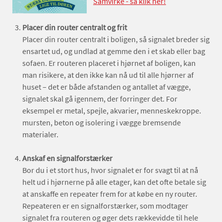
Samvirke - så klik her!
Placer din router centralt og frit
Placer din router centralt i boligen, så signalet breder sig
ensartet ud, og undlad at gemme den i et skab eller bag
sofaen. Er routeren placeret i hjørnet af boligen, kan
man risikere, at den ikke kan nå ud til alle hjørner af
huset – det er både afstanden og antallet af vægge,
signalet skal gå igennem, der forringer det. For
eksempel er metal, spejle, akvarier, menneskekroppe.
mursten, beton og isolering i vægge bremsende
materialer.
Anskaf en signalforstærker
Bor du i et stort hus, hvor signalet er for svagt til at nå
helt ud i hjørnerne på alle etager, kan det ofte betale sig
at anskaffe en repeater frem for at købe en ny router.
Repeateren er en signalforstærker, som modtager
signalet fra routeren og øger dets rækkevidde til hele