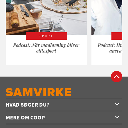
SPORT
Podcast: Når madlavning bliver
Podcast: Hvad
elitesport
ansvarli
HVAD SØGER DU?
Forside
MERE OM COOP
Opskrifter
Om os
Konkurrencer