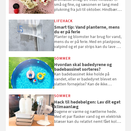
små og fine, og sæsonen er lang med
plukning fra juli til oktober. Hindbær
kan spises direkte fra busken, eller du
kan bruge dine hindbær i alt fra
LIFEHACK
bagværk og salater til is og syltning.
Smart tip: Vand planterne, mens
du er på ferie
Planter og blomster har brug for vand,
mens du er på ferie. Med en plastpose,
vatpind og et par strips kan du lave dit
eget vandingssystem, så du slipper for
at bede naboen om at vande eller
SOMMER
komme hjem til døde planter
Hvordan skal badedyrene og
badebassinet sorteres?
Kan badebassinet ikke holde på
vandet, eller er badedyret blevet en
slatten fornøjelse? Kan de ikke
repareres, skal du være særligt
opmærksom, når du smider
SOMMER
badebassinet eller et badedyr ud
Hack til hedebølgen: Lav dit eget
klimaanlæg
Dagene er varme og nætterne hede.
Med et par flasker vand og en elektrisk
blæser kan du relativt nemt fået koldt
pust, når der er varmt ude og inde. Klik