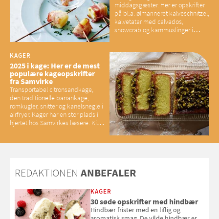
middagsgæster. Her er opskrifter
på bl.a. ølmarineret kalveschnitzel,
kalvetatar med calvados,
snowcrab og kammuslinger i
brunet citronsmør og snacks til
baconelskere
KAGER
2025 i kage: Her er de mest
populære kageopskrifter
fra Samvirke
Transportabel citronsandkage,
den traditionelle banankage,
romkugler, snitter og kanelsnegle i
airfryer. Kager har en stor plads i
hjertet hos Samvirkes læsere. Kig
med og se alle favoritterne fra
2025
REDAKTIONEN
ANBEFALER
KAGER
30 søde opskrifter med hindbær
Hindbær frister med en liflig og
aromatisk smag. De vilde hindbær er