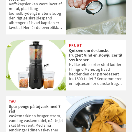
Kaffekapsler kan være lavet af
metal, plastik og
bionedbrydeligt materiale, og
den rigtige skraldespand
afhænger af, hvad kapslen er
lavet af. Her får du overblikket
over, hvordan kaffekapslerne
skal sorteres
FRUGT
Quizzen om de danske
frugter: Vind en slowjuicer til
599 kroner
Hvilke æblesorter stod fadder
til Ingrid Marie, og hvad
hedder den der pæredessert
fra 1800-tallet ? Sensommeren
er højsæson for danske fruger,
og lige nu kan du stemme om
dine danske og lokale
favoritter. Det fejrer Samvirke
TØJ
med en quiz om alt det danske
Spar penge på tøjvask med 7
frugt, vi elsker. Konkurrencen
råd
slutter fredag d. 18. september
Vaskemaskinen bruger strøm,
2026
vand og vaskemiddel, når tøjet
skal blive rent. Med små
ændringer i dine vaskevaner