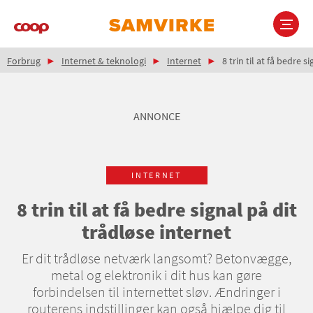
Gå
til
hovedindhold
Brødkrumme
Main
Forbrug
Internet & teknologi
Internet
8 trin til at få bedre s
navigation
ANNONCE
INTERNET
8 trin til at få bedre signal på dit
trådløse internet
Er dit trådløse netværk langsomt? Betonvægge,
metal og elektronik i dit hus kan gøre
forbindelsen til internettet sløv. Ændringer i
routerens indstillinger kan også hjælpe dig til