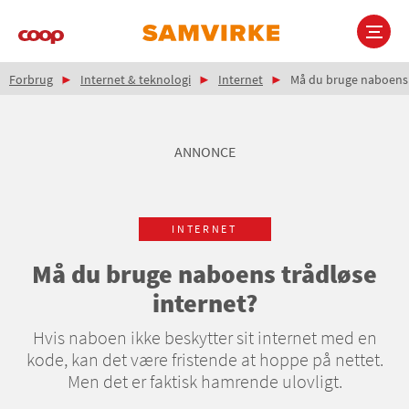
Gå
til
hovedindhold
Brødkrumme
Main
Forbrug
Internet & teknologi
Internet
Må du bruge naboens 
navigation
ANNONCE
INTERNET
Må du bruge naboens trådløse
internet?
Hvis naboen ikke beskytter sit internet med en
kode, kan det være fristende at hoppe på nettet.
Men det er faktisk hamrende ulovligt.