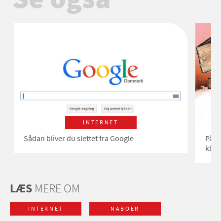
INTERNET
Sådan bliver du slettet fra Google
På in
klik
LÆS
MERE OM
INTERNET
NABOER