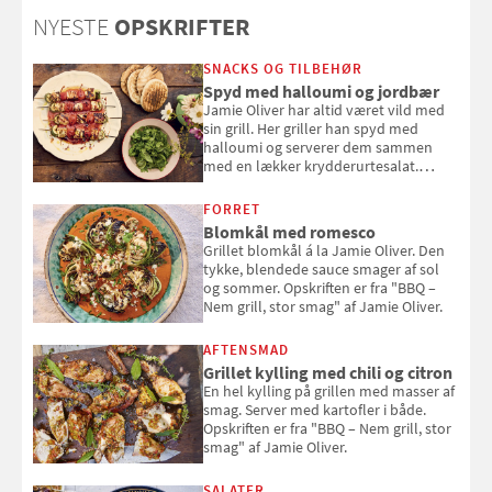
solcreme, når man bevæger
NYESTE
OPSKRIFTER
sig ud i solen
SNACKS OG TILBEHØR
Spyd med halloumi og jordbær
Jamie Oliver har altid været vild med
sin grill. Her griller han spyd med
halloumi og serverer dem sammen
med en lækker krydderurtesalat.
Opskriften er fra “BBQ – Nem grill, stor
smag" af Jamie Oliver.
FORRET
Blomkål med romesco
Grillet blomkål á la Jamie Oliver. Den
tykke, blendede sauce smager af sol
og sommer. Opskriften er fra "BBQ –
Nem grill, stor smag" af Jamie Oliver.
AFTENSMAD
Grillet kylling med chili og citron
En hel kylling på grillen med masser af
smag. Server med kartofler i både.
Opskriften er fra "BBQ – Nem grill, stor
smag" af Jamie Oliver.
SALATER