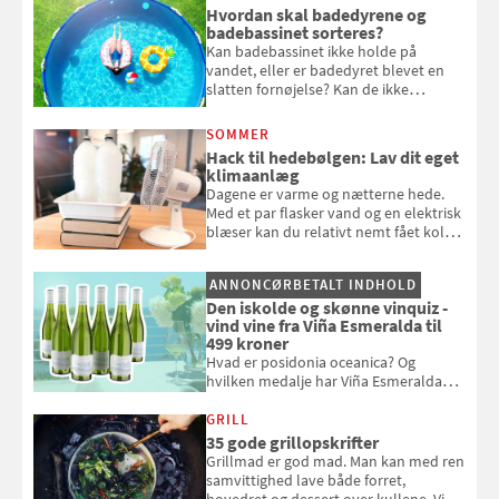
komme hjem til døde planter
Hvordan skal badedyrene og
badebassinet sorteres?
Kan badebassinet ikke holde på
vandet, eller er badedyret blevet en
slatten fornøjelse? Kan de ikke
repareres, skal du være særligt
opmærksom, når du smider
SOMMER
badebassinet eller et badedyr ud
Hack til hedebølgen: Lav dit eget
klimaanlæg
Dagene er varme og nætterne hede.
Med et par flasker vand og en elektrisk
blæser kan du relativt nemt fået koldt
pust, når der er varmt ude og inde. Klik
og se, hvordan du gør
ANNONCØRBETALT INDHOLD
Den iskolde og skønne vinquiz -
vind vine fra Viña Esmeralda til
499 kroner
Hvad er posidonia oceanica? Og
hvilken medalje har Viña Esmeralda
White fået ved Mundus vini i 2026? Gæt
med i Samvirkes skønne vinquiz, hvor
GRILL
du kan vinde 6 flasker vin fra Viña
35 gode grillopskrifter
Esmeralda. Konkurrencen slutter 1.
Grillmad er god mad. Man kan med ren
september 2026.
samvittighed lave både forret,
hovedret og dessert over kullene. Vi