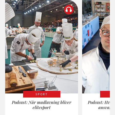
SPORT
Podcast: Når madlavning bliver
Podcast: Hvad
elitesport
ansvarli