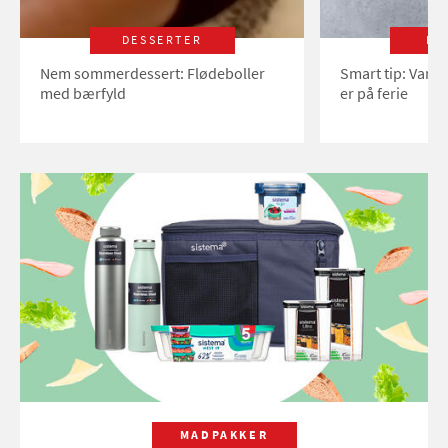
DESSERTER
LI
Nem sommerdessert: Flødeboller
Smart tip: Vand
med bærfyld
er på ferie
MADPAKKER