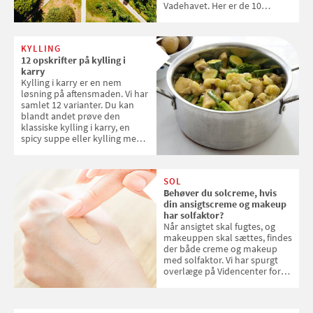
Vadehavet. Her er de 10
danske steder på UNESCO's
verdensarvsliste
KYLLING
12 opskrifter på kylling i
karry
Kylling i karry er en nem
løsning på aftensmaden. Vi har
samlet 12 varianter. Du kan
blandt andet prøve den
klassiske kylling i karry, en
spicy suppe eller kylling med
kokosris. Velbekomme!
SOL
Behøver du solcreme, hvis
din ansigtscreme og makeup
har solfaktor?
Når ansigtet skal fugtes, og
makeuppen skal sættes, findes
der både creme og makeup
med solfaktor. Vi har spurgt
overlæge på Videncenter for
Hudkræft, Stine Regin Wiegell,
om ansigtscreme og makeup
med SPF kan erstatte