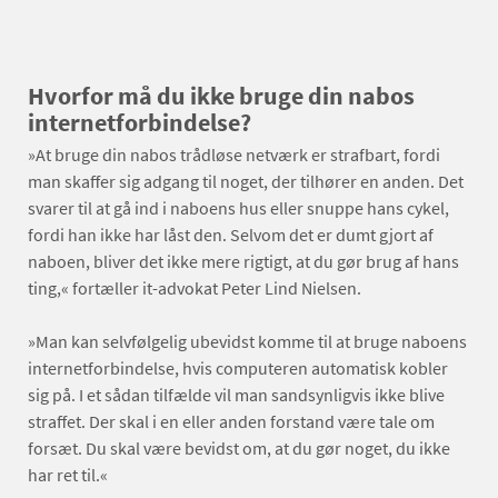
Hvorfor må du ikke bruge din nabos
internetforbindelse?
»At bruge din nabos trådløse netværk er strafbart, fordi
man skaffer sig adgang til noget, der tilhører en anden. Det
svarer til at gå ind i naboens hus eller snuppe hans cykel,
fordi han ikke har låst den. Selvom det er dumt gjort af
naboen, bliver det ikke mere rigtigt, at du gør brug af hans
ting,« fortæller it-advokat Peter Lind Nielsen.
»Man kan selvfølgelig ubevidst komme til at bruge naboens
internetforbindelse, hvis computeren automatisk kobler
sig på. I et sådan tilfælde vil man sandsynligvis ikke blive
straffet. Der skal i en eller anden forstand være tale om
forsæt. Du skal være bevidst om, at du gør noget, du ikke
har ret til.«