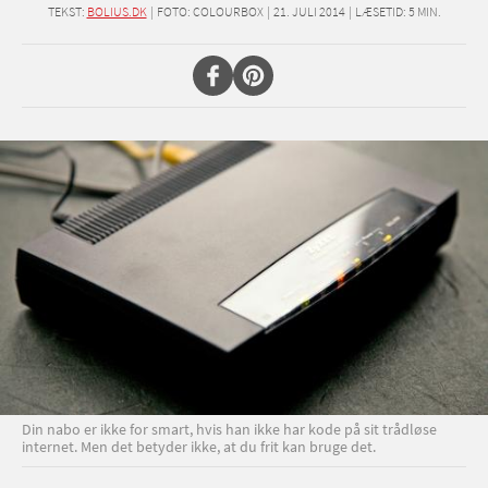
TEKST:
BOLIUS.DK
|
FOTO: COLOURBOX
|
21. JULI 2014
|
LÆSETID:
5
MIN.
Din nabo er ikke for smart, hvis han ikke har kode på sit trådløse
internet. Men det betyder ikke, at du frit kan bruge det.