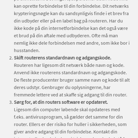
kan oprette forbindelse til din forbindelse. Dit netværks
krypteringsnøgle kan du sandsynligvis finde i et brev fra
din udbyder eller på en label bag på routeren. Har du
ikke kode på din internetforbindelse kan det også være
et brud på din aftale med udbyderen. Ofte må man
nemlig ikke dele forbindelsen med andre, som ikke bor i
husstanden.
Skift routerens standardnavn og adgangskode.
Routeren har ligesom dit netværk både navn og kode.
Anvend ikke routerens standardnavn og adgangskode.
De fleste producenter bruger samme navn og kode til alt
deres udstyr. Genbruger du oplysningerne, har
fremmede lettere ved at skaffe sig adgang til din router.
Sørg for, at din routers software er opdateret.
Ligesom din computer løbende skal opdateres med
f.eks. antivirusprogram, så gælder det samme for din
router. Ellers er der risiko for huller i sikkerheden, som
giver andre adgang til din forbindelse. Kontakt din