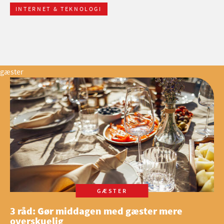
INTERNET & TEKNOLOGI
gæster
GÆSTER
3 råd: Gør middagen med gæster mere
overskuelig