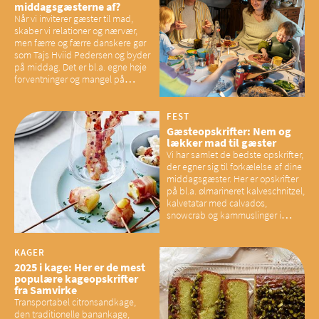
middagsgæsterne af?
Når vi inviterer gæster til mad,
skaber vi relationer og nærvær,
men færre og færre danskere gør
som Tajs Hviid Pedersen og byder
på middag. Det er bl.a. egne høje
forventninger og mangel på
overskud, der spænder ben,
mener eksperter – og det kan
have konsekvenser for vores
FEST
sociale fællesskaber
Gæsteopskrifter: Nem og
lækker mad til gæster
Vi har samlet de bedste opskrifter,
der egner sig til forkælelse af dine
middagsgæster. Her er opskrifter
på bl.a. ølmarineret kalveschnitzel,
kalvetatar med calvados,
snowcrab og kammuslinger i
brunet citronsmør og snacks til
baconelskere
KAGER
2025 i kage: Her er de mest
populære kageopskrifter
fra Samvirke
Transportabel citronsandkage,
den traditionelle banankage,