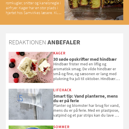
romkugler, snitter og kanelsnegle i
airfryer. Kager har en stor plads i
hjertet hos Samvirkes læsere. Kig
med og se alle favoritterne fra
2025
REDAKTIONEN
ANBEFALER
KAGER
30 søde opskrifter med hindbær
Hindbær frister med en liflig og
aromatisk smag. De vilde hindbær er
små og fine, og sæsonen er lang med
plukning fra juli til oktober. Hindbær
kan spises direkte fra busken, eller du
kan bruge dine hindbær i alt fra
LIFEHACK
bagværk og salater til is og syltning.
Smart tip: Vand planterne, mens
du er på ferie
Planter og blomster har brug for vand,
mens du er på ferie. Med en plastpose,
vatpind og et par strips kan du lave dit
eget vandingssystem, så du slipper for
at bede naboen om at vande eller
SOMMER