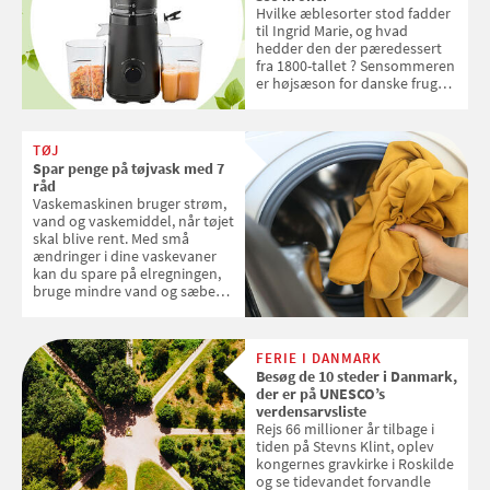
Hvilke æblesorter stod fadder
til Ingrid Marie, og hvad
hedder den der pæredessert
fra 1800-tallet ? Sensommeren
er højsæson for danske fruger,
og lige nu kan du stemme om
dine danske og lokale
favoritter. Det fejrer Samvirke
TØJ
med en quiz om alt det danske
Spar penge på tøjvask med 7
frugt, vi elsker. Konkurrencen
råd
slutter fredag d. 18. september
Vaskemaskinen bruger strøm,
2026
vand og vaskemiddel, når tøjet
skal blive rent. Med små
ændringer i dine vaskevaner
kan du spare på elregningen,
bruge mindre vand og sæbe
og forlænge vaskemaskinens
levetid. Samvirke har samlet 7
enkle råd til at spare penge på
FERIE I DANMARK
tøjvasken
Besøg de 10 steder i Danmark,
der er på UNESCO’s
verdensarvsliste
Rejs 66 millioner år tilbage i
tiden på Stevns Klint, oplev
kongernes gravkirke i Roskilde
og se tidevandet forvandle