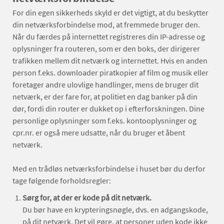
For din egen sikkerheds skyld er det vigtigt, at du beskytter
din netværksforbindelse mod, at fremmede bruger den.
Når du færdes på internettet registreres din IP-adresse og
oplysninger fra routeren, som er den boks, der dirigerer
trafikken mellem dit netværk og internettet. Hvis en anden
person f.eks. downloader piratkopier af film og musik eller
foretager andre ulovlige handlinger, mens de bruger dit
netværk, er der fare for, at politiet en dag banker på din
dør, fordi din router er dukket op i efterforskningen. Dine
personlige oplysninger som f.eks. kontooplysninger og
cpr.nr. er også mere udsatte, når du bruger et åbent
netværk.
Med en trådløs netværksforbindelse i huset bør du derfor
tage følgende forholdsregler:
Sørg for, at der er kode på dit netværk.
Du bør have en krypteringsnøgle, dvs. en adgangskode,
på dit netværk. Det vil gøre, at personer uden kode ikke