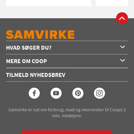
HVAD SØGER DU?
Forside
MERE OM COOP
Opskrifter
Om os
Konkurrencer
TILMELD NYHEDSBREV
Annoncering
Podcast
Coop.dk
Video
Coop medlem
Arkiv
Seneste Samvirke-magasin
Samvirke er nyt om forbrug, mad og mennesker til Coops 2
mio. medejere.