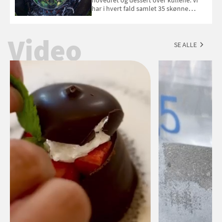
har i hvert fald samlet 35 skønne
forslag til en sommeraften i grillens
tegn.
Video
SE ALLE