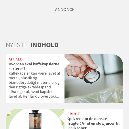
ANNONCE
NYESTE
INDHOLD
AFFALD
Hvordan skal kaffekapslerne
sorteres?
Kaffekapsler kan være lavet af
metal, plastik og
bionedbrydeligt materiale, og
den rigtige skraldespand
afhænger af, hvad kapslen er
lavet af. Her får du overblikket
over, hvordan kaffekapslerne
skal sorteres
FRUGT
Quizzen om de danske
frugter: Vind en slowjuicer til
599 kroner