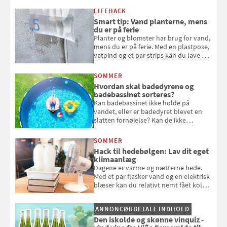
kan bruge dine hindbær i alt fra
LIFEHACK
bagværk og salater til is og syltning.
Smart tip: Vand planterne, mens
du er på ferie
Planter og blomster har brug for vand,
mens du er på ferie. Med en plastpose,
vatpind og et par strips kan du lave dit
eget vandingssystem, så du slipper for
at bede naboen om at vande eller
SOMMER
komme hjem til døde planter
Hvordan skal badedyrene og
badebassinet sorteres?
Kan badebassinet ikke holde på
vandet, eller er badedyret blevet en
slatten fornøjelse? Kan de ikke
repareres, skal du være særligt
opmærksom, når du smider
SOMMER
badebassinet eller et badedyr ud
Hack til hedebølgen: Lav dit eget
klimaanlæg
Dagene er varme og nætterne hede.
Med et par flasker vand og en elektrisk
blæser kan du relativt nemt fået koldt
pust, når der er varmt ude og inde. Klik
og se, hvordan du gør
ANNONCØRBETALT INDHOLD
Den iskolde og skønne vinquiz -