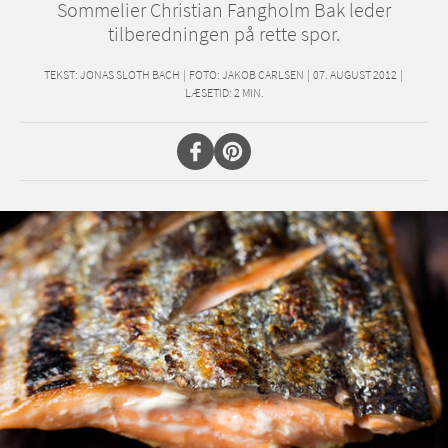
Sommelier Christian Fangholm Bak leder
tilberedningen på rette spor.
TEKST:
JONAS SLOTH BACH
|
FOTO: JAKOB CARLSEN
|
07. AUGUST 2012
|
LÆSETID:
2
MIN.