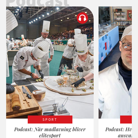
Podcast
SPORT
Podcast: Når madlavning bliver
Podcast: Hvad
elitesport
ansvarli