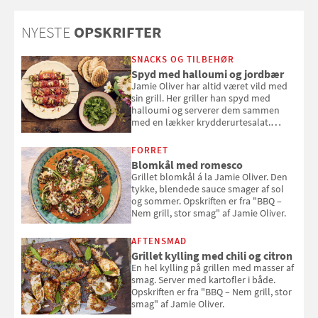
NYESTE
OPSKRIFTER
SNACKS OG TILBEHØR
Spyd med halloumi og jordbær
Jamie Oliver har altid været vild med
sin grill. Her griller han spyd med
halloumi og serverer dem sammen
med en lækker krydderurtesalat.
Opskriften er fra “BBQ – Nem grill, stor
smag" af Jamie Oliver.
FORRET
Blomkål med romesco
Grillet blomkål á la Jamie Oliver. Den
tykke, blendede sauce smager af sol
og sommer. Opskriften er fra "BBQ –
Nem grill, stor smag" af Jamie Oliver.
AFTENSMAD
Grillet kylling med chili og citron
En hel kylling på grillen med masser af
smag. Server med kartofler i både.
Opskriften er fra "BBQ – Nem grill, stor
smag" af Jamie Oliver.