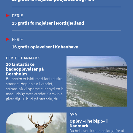
FERIE
15 gratis fornøjelser i Nordsjælland
FERIE
16 gratis oplevelser i København
FERIE I DANMARK
10 fantastiske
badeoplevelser på
Bornholm
Bornholm er fyldt med fantastiske
strande. Hop en tur i vandet,
solbad på klipperne eller nyd en is
med udsigt over vandet. Samvirke
giver dig 10 bud på strande, du
kan besøge på Bornholm
DYR
Oplev »The big 5« i
Danmark
Du behøver ikke rejse langt for at