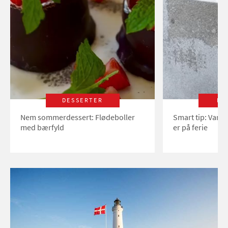
DESSERTER
LI
Nem sommerdessert: Flødeboller
Smart tip: Vand
med bærfyld
er på ferie