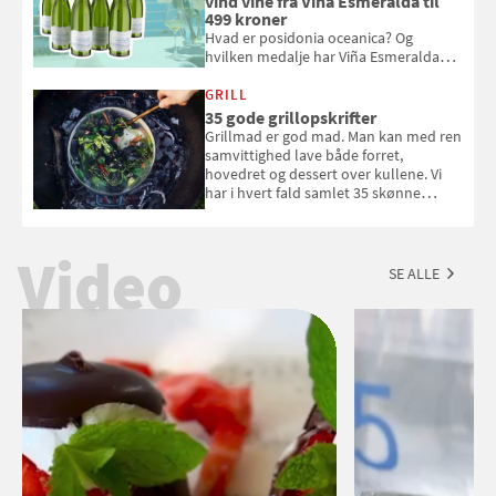
vind vine fra Viña Esmeralda til
499 kroner
Hvad er posidonia oceanica? Og
hvilken medalje har Viña Esmeralda
White fået ved Mundus vini i 2026? Gæt
med i Samvirkes skønne vinquiz, hvor
GRILL
du kan vinde 6 flasker vin fra Viña
35 gode grillopskrifter
Esmeralda. Konkurrencen slutter 1.
Grillmad er god mad. Man kan med ren
september 2026.
samvittighed lave både forret,
hovedret og dessert over kullene. Vi
har i hvert fald samlet 35 skønne
forslag til en sommeraften i grillens
tegn.
Video
SE ALLE