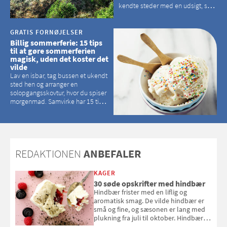
kendte steder med en udsigt, som
kan tage pusten fra de fleste
GRATIS FORNØJELSER
Billig sommerferie: 15 tips
til at gøre sommerferien
magisk, uden det koster det
vilde
Lav en isbar, tag bussen et ukendt
sted hen og arranger en
solopgangsskovtur, hvor du spiser
morgenmad. Samvirke har 15 tips
til, hvordan du kan have en
magisk ferie, uden at det koster
dig det vilde
REDAKTIONEN
ANBEFALER
KAGER
30 søde opskrifter med hindbær
Hindbær frister med en liflig og
aromatisk smag. De vilde hindbær er
små og fine, og sæsonen er lang med
plukning fra juli til oktober. Hindbær
kan spises direkte fra busken, eller du