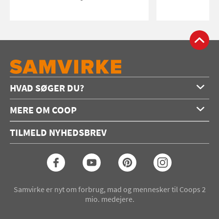
HVAD SØGER DU?
Forside
MERE OM COOP
Opskrifter
Om os
Konkurrencer
TILMELD NYHEDSBREV
Annoncering
Podcast
Coop.dk
Video
Coop medlem
Arkiv
Seneste Samvirke-magasin
Samvirke er nyt om forbrug, mad og mennesker til Coops 2
mio. medejere.