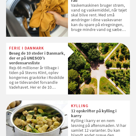
råd
Vaskemaskinen bruger strøm,
vand og vaskemiddel, når tøjet
skal blive rent. Med små
ændringer i dine vaskevaner
kan du spare på elregningen,
bruge mindre vand og sæbe
og forlænge vaskemaskinens
levetid. Samvirke har samlet 7
enkle råd til at spare penge på
FERIE I DANMARK
tøjvasken
Besøg de 10 steder i Danmark,
der er på UNESCO’s
verdensarvsliste
Rejs 66 millioner år tilbage i
tiden på Stevns Klint, oplev
kongernes gravkirke i Roskilde
og se tidevandet forvandle
Vadehavet. Her er de 10
danske steder på UNESCO's
verdensarvsliste
KYLLING
12 opskrifter på kylling i
karry
Kylling i karry er en nem
løsning på aftensmaden. Vi har
samlet 12 varianter. Du kan
blandt andet prøve den