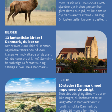
komme på safari og spotte store,
sjældne dyr. Naturstyrelsen har
givet deres bud på, hvilke danske
dyr der svarer til Afrikas »The big
5«. Listen tæller bisoner, spættede
sæler, vilde heste, krondyr og
havørne.
REJSER
13 fantastiske kirker i
Danmark, du bør se
Der er over 2000 kirker i Danmark,
og måske tænker du på den
klassiske hvidkalkede af slagsen,
når du hører ordet kirke? Samvirke
har udvalgt 13 fantastiske og
særlige kirker i hele Danmark - og
der er langt mellem den klassiske,
hvidkalkede kirke. Se et bud på,
hvilke kirker, der er en omvej værd
FRITID
10 steder i Danmark med
imponerende udsigt
Storslået udsigt og åbne vidder er
ikke noget, du behøver at rejse
langt efter. Vi har været en tur
rundt i smukke Danmark og
fundet 10 mere eller mindre