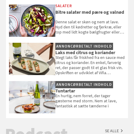
SALATER
Bitre salater med pære og valnød
Denne salat er skøn og nem at lave.
Nyd den til kødretter og fjerkræ, eller
top med lidt kogte bælgfrugter eller
en rest kylling, og nyd den som et let,
selvstændigt måltid. Opskriften er fra
ANNONCØRBETALT INDHOLD
Louisa Lorangs kogebog "Salat".
Laks med citrus og koriander
Stegt laks får friskhed fra en sauce med
citrus og koriander. En enkel, farverig
ret, der passer godt til et glas frisk vin.
Opskriften er udviklet af Viña
Esmeralda.
ANNONCØRBETALT INDHOLD
Tuntartar
En hurtig, nem forret, der tager
gæsterne med storm. Nem at lave,
fantastisk at sætte tænderne i
SE ALLE