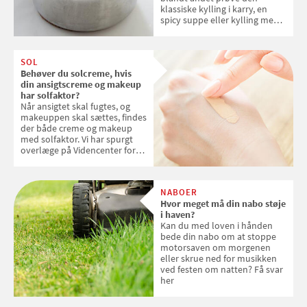
klassiske kylling i karry, en
spicy suppe eller kylling med
kokosris. Velbekomme!
SOL
Behøver du solcreme, hvis
din ansigtscreme og makeup
har solfaktor?
Når ansigtet skal fugtes, og
makeuppen skal sættes, findes
der både creme og makeup
med solfaktor. Vi har spurgt
overlæge på Videncenter for
Hudkræft, Stine Regin Wiegell,
om ansigtscreme og makeup
med SPF kan erstatte
NABOER
solcreme, når man bevæger
Hvor meget må din nabo støje
sig ud i solen
i haven?
Kan du med loven i hånden
bede din nabo om at stoppe
motorsaven om morgenen
eller skrue ned for musikken
ved festen om natten? Få svar
her