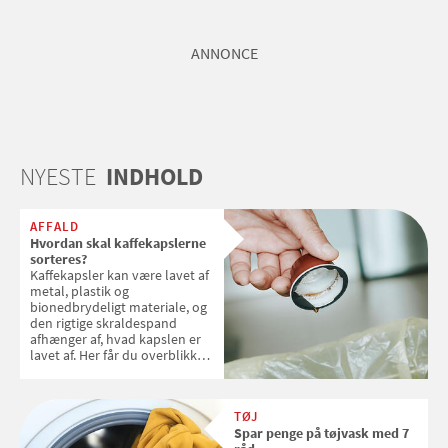
ANNONCE
NYESTE
INDHOLD
AFFALD
Hvordan skal kaffekapslerne
sorteres?
Kaffekapsler kan være lavet af
metal, plastik og
bionedbrydeligt materiale, og
den rigtige skraldespand
afhænger af, hvad kapslen er
lavet af. Her får du overblikket
over, hvordan kaffekapslerne
skal sorteres
TØJ
Spar penge på tøjvask med 7