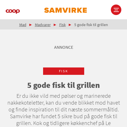
Gå
til
hovedindhold
Brødkrumme
Main
Mad
Madvarer
Fisk
5 gode fisk til grillen
navigation
ANNONCE
FISK
5 gode fisk til grillen
Er du ikke vild med pølser og marinerede
nakkekoteletter, kan du vende blikket mod havet
og finde inspiration til dit næste sommermåltid.
Samvirke har fundet 5 sikre bud på gode fisk til
grillen. Kok og tidligere køkkenchef på Le