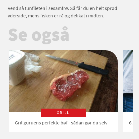
Vend så tunfileten i sesamfrø. Så får du en helt sprød
yderside, mens fisken er rå og delikat i midten.
Se også
GRILL
Grillguruens perfekte bøf - sådan gør du selv
6 go