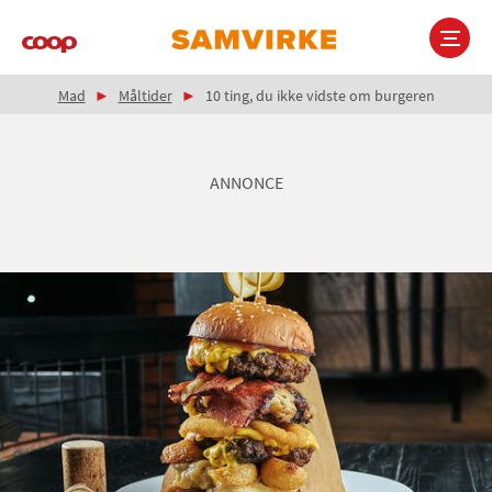
Gå
til
hovedindhold
Brødkrumme
Main
Mad
Måltider
10 ting, du ikke vidste om burgeren
navigation
ANNONCE