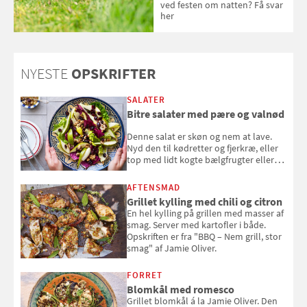
ved festen om natten? Få svar
her
NYESTE
OPSKRIFTER
SALATER
Bitre salater med pære og valnød
Denne salat er skøn og nem at lave.
Nyd den til kødretter og fjerkræ, eller
top med lidt kogte bælgfrugter eller
en rest kylling, og nyd den som et let,
selvstændigt måltid. Opskriften er fra
AFTENSMAD
Louisa Lorangs kogebog "Salat".
Grillet kylling med chili og citron
En hel kylling på grillen med masser af
smag. Server med kartofler i både.
Opskriften er fra "BBQ – Nem grill, stor
smag" af Jamie Oliver.
FORRET
Blomkål med romesco
Grillet blomkål á la Jamie Oliver. Den