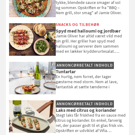
tykke, blendede sauce smager af sol
og sommer. Opskriften er fra "BBQ –
Nem grill, stor smag" af Jamie Oliver.
SNACKS OG TILBEHØR
Spyd med halloumi og jordbær
Jamie Oliver har altid været vild med
sin grill. Her griller han spyd med
halloumi og serverer dem sammen
med en lækker krydderurtesalat.
Opskriften er fra “BBQ – Nem grill, stor
smag" af Jamie Oliver.
ANNONCØRBETALT INDHOLD
Tuntartar
En hurtig, nem forret, der tager
gæsterne med storm. Nem at lave,
fantastisk at sætte tænderne i
ANNONCØRBETALT INDHOLD
Laks med citrus og koriander
Stegt laks får friskhed fra en sauce med
citrus og koriander. En enkel, farverig
ret, der passer godt til et glas frisk vin.
Opskriften er udviklet af Viña