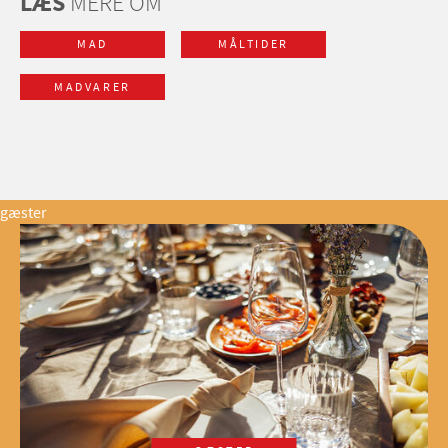
LÆS
MERE OM
MAD
MÅLTIDER
MADVARER
gæster