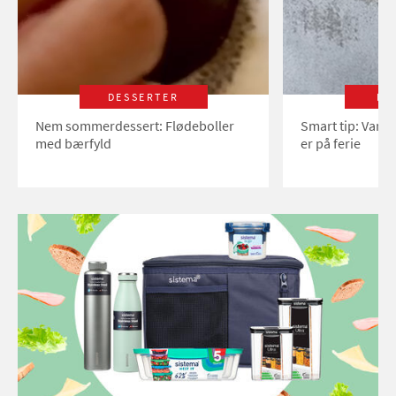
DESSERTER
LI
Nem sommerdessert: Flødeboller
Smart tip: Vand
med bærfyld
er på ferie