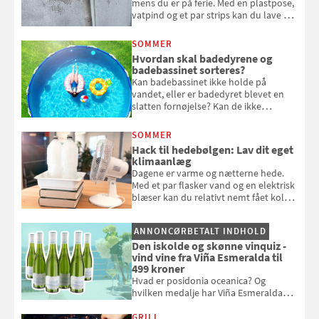
mens du er på ferie. Med en plastpose,
vatpind og et par strips kan du lave dit
eget vandingssystem, så du slipper for
at bede naboen om at vande eller
SOMMER
komme hjem til døde planter
Hvordan skal badedyrene og
badebassinet sorteres?
Kan badebassinet ikke holde på
vandet, eller er badedyret blevet en
slatten fornøjelse? Kan de ikke
repareres, skal du være særligt
opmærksom, når du smider
SOMMER
badebassinet eller et badedyr ud
Hack til hedebølgen: Lav dit eget
klimaanlæg
Dagene er varme og nætterne hede.
Med et par flasker vand og en elektrisk
blæser kan du relativt nemt fået koldt
pust, når der er varmt ude og inde. Klik
og se, hvordan du gør
ANNONCØRBETALT INDHOLD
Den iskolde og skønne vinquiz -
vind vine fra Viña Esmeralda til
499 kroner
Hvad er posidonia oceanica? Og
hvilken medalje har Viña Esmeralda
White fået ved Mundus vini i 2026? Gæt
med i Samvirkes skønne vinquiz, hvor
GRILL