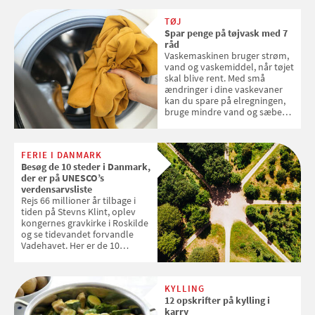
skal sorteres
TØJ
Spar penge på tøjvask med 7
råd
Vaskemaskinen bruger strøm,
vand og vaskemiddel, når tøjet
skal blive rent. Med små
ændringer i dine vaskevaner
kan du spare på elregningen,
bruge mindre vand og sæbe
og forlænge vaskemaskinens
levetid. Samvirke har samlet 7
enkle råd til at spare penge på
FERIE I DANMARK
tøjvasken
Besøg de 10 steder i Danmark,
der er på UNESCO’s
verdensarvsliste
Rejs 66 millioner år tilbage i
tiden på Stevns Klint, oplev
kongernes gravkirke i Roskilde
og se tidevandet forvandle
Vadehavet. Her er de 10
danske steder på UNESCO's
verdensarvsliste
KYLLING
12 opskrifter på kylling i
karry