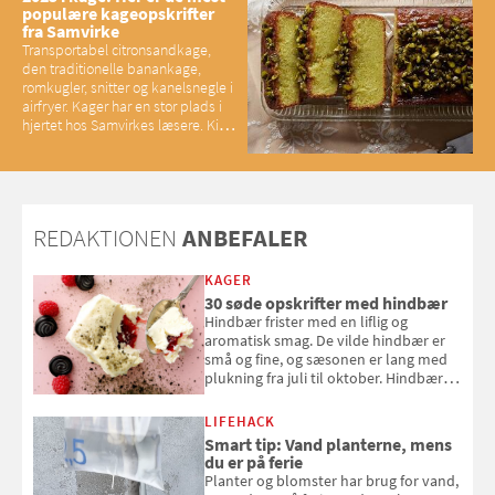
populære kageopskrifter
fra Samvirke
Transportabel citronsandkage,
den traditionelle banankage,
romkugler, snitter og kanelsnegle i
airfryer. Kager har en stor plads i
hjertet hos Samvirkes læsere. Kig
med og se alle favoritterne fra
2025
REDAKTIONEN
ANBEFALER
KAGER
30 søde opskrifter med hindbær
Hindbær frister med en liflig og
aromatisk smag. De vilde hindbær er
små og fine, og sæsonen er lang med
plukning fra juli til oktober. Hindbær
kan spises direkte fra busken, eller du
kan bruge dine hindbær i alt fra
LIFEHACK
bagværk og salater til is og syltning.
Smart tip: Vand planterne, mens
du er på ferie
Planter og blomster har brug for vand,