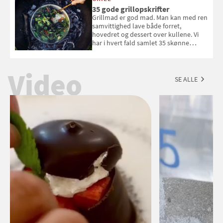
du kan vinde 6 flasker vin fra Viña
35 gode grillopskrifter
Esmeralda. Konkurrencen slutter 1.
Grillmad er god mad. Man kan med ren
september 2026.
samvittighed lave både forret,
hovedret og dessert over kullene. Vi
har i hvert fald samlet 35 skønne
forslag til en sommeraften i grillens
tegn.
Video
SE ALLE