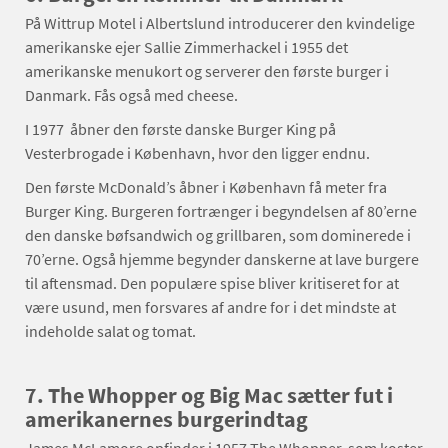
På Wittrup Motel i Albertslund introducerer den kvindelige
amerikanske ejer Sallie Zimmerhackel i 1955 det
amerikanske menukort og serverer den første burger i
Danmark. Fås også med cheese.
I 1977 åbner den første danske Burger King på
Vesterbrogade i København, hvor den ligger endnu.
Den første McDonald’s åbner i København få meter fra
Burger King. Burgeren fortrænger i begyndelsen af 80’erne
den danske bøfsandwich og grillbaren, som dominerede i
70’erne. Også hjemme begynder danskerne at lave burgere
til aftensmad. Den populære spise bliver kritiseret for at
være usund, men forsvares af andre for i det mindste at
indeholde salat og tomat.
7. The Whopper og Big Mac sætter fut i
amerikanernes burgerindtag
James McLamore opfinder i 1957 The Whopper, som koster