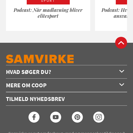
SPORT
Podcast: Når madlavning bliver
Podcast: Hvad
elitesport
ansvarli
HVAD SØGER DU?
Forside
MERE OM COOP
Opskrifter
Om os
Konkurrencer
TILMELD NYHEDSBREV
Annoncering
Podcast
Coop.dk
Video
Coop medlem
Arkiv
Seneste Samvirke-magasin