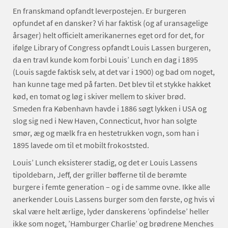
En franskmand opfandt leverpostejen. Er burgeren
opfundet af en dansker? Vi har faktisk (og af uransagelige
årsager) helt officielt amerikanernes eget ord for det, for
ifølge Library of Congress opfandt Louis Lassen burgeren,
da en travl kunde kom forbi Louis’ Lunch en dag i 1895
(Louis sagde faktisk selv, at det var i 1900) og bad om noget,
han kunne tage med på farten. Det blev til et stykke hakket
kød, en tomat og løg i skiver mellem to skiver brød.
Smeden fra København havde i 1886 søgt lykken i USA og
slog sig ned i New Haven, Connecticut, hvor han solgte
smør, æg og mælk fra en hestetrukken vogn, som han i
1895 lavede om til et mobilt frokoststed.
Louis’ Lunch eksisterer stadig, og det er Louis Lassens
tipoldebarn, Jeff, der griller bøfferne til de berømte
burgere i femte generation – og i de samme ovne. Ikke alle
anerkender Louis Lassens burger som den første, og hvis vi
skal være helt ærlige, lyder danskerens ’opfindelse’ heller
ikke som noget, ’Hamburger Charlie’ og brødrene Menches