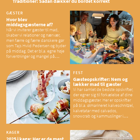
Traditioner: Sådan dækker du bordet korrekt
GÆSTER
Hvor blev
middagsgæsterne af?
Når vi inviterer gæster til mad,
skaber vi relationer og nærvær,
men færre og færre danskere gør
som Tajs Hviid Pedersen og byder
på middag. Det er bl.a. egne høje
forventninger og mangel på
overskud, der spænder ben,
mener eksperter – og det kan
have konsekvenser for vores
FEST
sociale fællesskaber
Gæsteopskrifter: Nem og
lækker mad til gæster
Vi har samlet de bedste opskrifter,
der egner sig til forkælelse af dine
middagsgæster. Her er opskrifter
på bl.a. ølmarineret kalveschnitzel,
kalvetatar med calvados,
snowcrab og kammuslinger i
brunet citronsmør og snacks til
baconelskere
KAGER
2025 i kage: Her er de mest