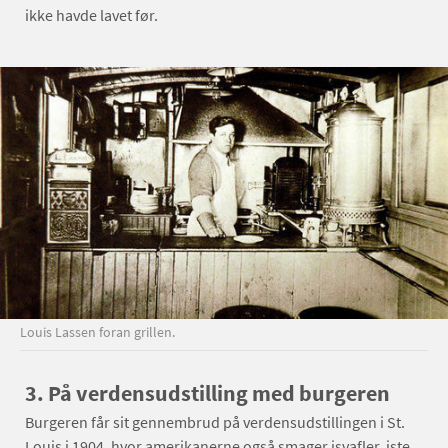
ikke havde lavet før.
Louis Lassen foran grillen.
3. På verdensudstilling med burgeren
Burgeren får sit gennembrud på verdensudstillingen i St.
Louis i 1904, hvor amerikanerne også smager isvafler, iste