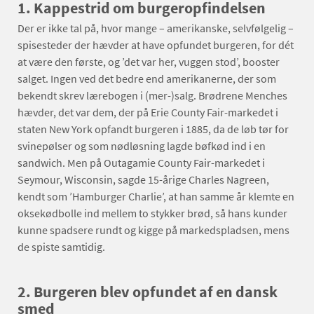
1. Kappestrid om burgeropfindelsen
Der er ikke tal på, hvor mange – amerikanske, selvfølgelig –
spisesteder der hævder at have opfundet burgeren, for dét
at være den første, og ’det var her, vuggen stod’, booster
salget. Ingen ved det bedre end amerikanerne, der som
bekendt skrev lærebogen i (mer-)salg. Brødrene Menches
hævder, det var dem, der på Erie County Fair-markedet i
staten New York opfandt burgeren i 1885, da de løb tør for
svinepølser og som nødløsning lagde bøfkød ind i en
sandwich. Men på Outagamie County Fair-markedet i
Seymour, Wisconsin, sagde 15-årige Charles Nagreen,
kendt som ’Hamburger Charlie’, at han samme år klemte en
oksekødbolle ind mellem to stykker brød, så hans kunder
kunne spadsere rundt og kigge på markedspladsen, mens
de spiste samtidig.
2. Burgeren blev opfundet af en dansk
smed