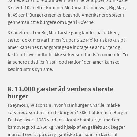
37 cent. 10 år efter kommer McDonald’s modsvar, Big Mac,
til 49 cent. Burgerkrigen er begyndt. Amerikanere spiser i
gennemsnit tre burgere om ugen i 60’erne.
37 år efter, at en Big Mac første gang lander på bakken,
sætter dokumentarfilmen ’Super Size Me’ kritisk fokus på
amerikanernes tvangsprægede indtagelse af burger og
fastfood, hvis indhold ikke virker sundhedsfremmende. To
år senere udstiller ’Fast Food Nation’ den amerikanske
kødindustris kynisme.
8. 13.000 gæster åd verdens største
burger
I Seymour, Wisconsin, hvor ’Hamburger Charlie’ måske
serverede verdens første burger i 1885, holder man Burger
Fest og laver i 1989 verdens største hamburger med en
kampvægt på 2.760 kg. Ved hjælp af en gaffeltruck lægger
man ost øverst på den gigantiske bøf, som fortæres af