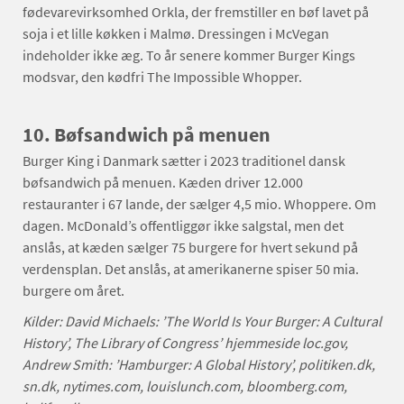
fødevarevirksomhed Orkla, der fremstiller en bøf lavet på
soja i et lille køkken i Malmø. Dressingen i McVegan
indeholder ikke æg. To år senere kommer Burger Kings
modsvar, den kødfri The Impossible Whopper.
10. Bøfsandwich på menuen
Burger King i Danmark sætter i 2023 traditionel dansk
bøfsandwich på menuen. Kæden driver 12.000
restauranter i 67 lande, der sælger 4,5 mio. Whoppere. Om
dagen. McDonald’s offentliggør ikke salgstal, men det
anslås, at kæden sælger 75 burgere for hvert sekund på
verdensplan. Det anslås, at amerikanerne spiser 50 mia.
burgere om året.
Kilder: David Michaels: ’The World Is Your Burger: A Cultural
History’, The Library of Congress’ hjemmeside loc.gov,
Andrew Smith: ’Hamburger: A Global History’, politiken.dk,
sn.dk, nytimes.com, louislunch.com, bloomberg.com,