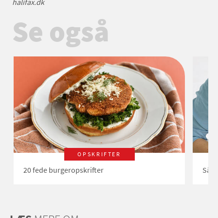
halifax.dk
Se også
OPSKRIFTER
20 fede burgeropskrifter
Såda