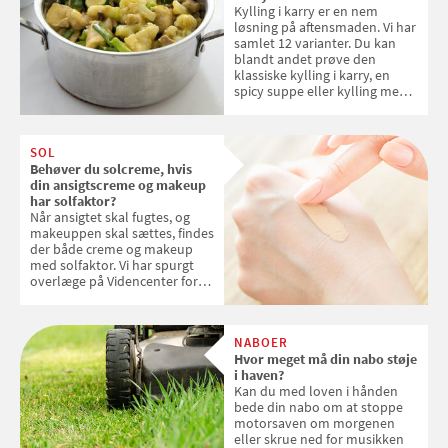
Kylling i karry er en nem
løsning på aftensmaden. Vi har
samlet 12 varianter. Du kan
blandt andet prøve den
klassiske kylling i karry, en
spicy suppe eller kylling med
kokosris. Velbekomme!
SOL
Behøver du solcreme, hvis
din ansigtscreme og makeup
har solfaktor?
Når ansigtet skal fugtes, og
makeuppen skal sættes, findes
der både creme og makeup
med solfaktor. Vi har spurgt
overlæge på Videncenter for
Hudkræft, Stine Regin Wiegell,
om ansigtscreme og makeup
med SPF kan erstatte
NABOER
solcreme, når man bevæger
Hvor meget må din nabo støje
sig ud i solen
i haven?
Kan du med loven i hånden
bede din nabo om at stoppe
motorsaven om morgenen
eller skrue ned for musikken