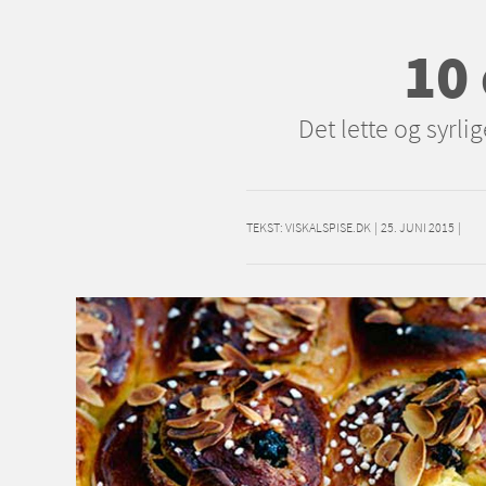
10
Det lette og syrl
TEKST:
VISKALSPISE.DK
|
25. JUNI 2015
|