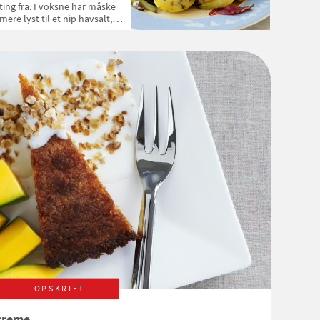
ting fra. I voksne har måske
mere lyst til et nip havsalt,
groftkværnet peber og lidt
olivenolie på salaten i stedet
for ketchupdressingen.
OPSKRIFT
creme