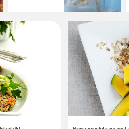
stzatziki
Havre-mandelkage med 