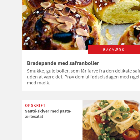
BAGVÆRK
Bradepande med safranboller
Smukke, gule boller, som får farve fra den delikate sa
uden at være det. Prøv dem til fødselsdagen med rigeli
med mælk.
OPSKRIFT
Sauté-skiver med pasta-
ærtesalat