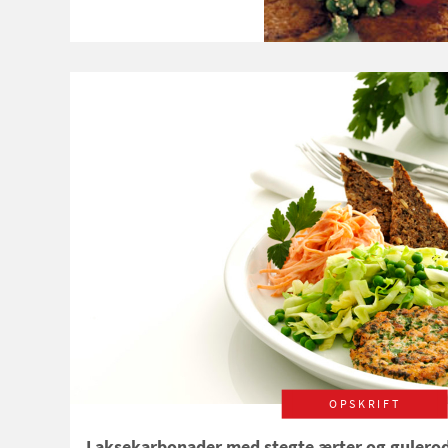
OPSKRIFT
Laksekarbonader med stegte ærter og gulerod