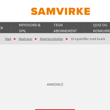
KRYDSORD &
TEGN
QUIZ OG
ER
SPIL
ABONNEMENT
KONKURR
Mad
Madvarer
Mejeriprodukter
10 opskrifter med kvark
ANNONCE