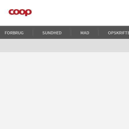
Gå
til
hovedindhold
Main
FORBRUG
SUNDHED
MAD
OPSKRIFT
navigation
Brødkrumme