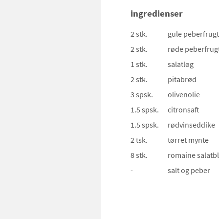
ingredienser
2 stk.
gule peberfrugt
2 stk.
røde peberfrug
1 stk.
salatløg
2 stk.
pitabrød
3 spsk.
olivenolie
1.5 spsk.
citronsaft
1.5 spsk.
rødvinseddike
2 tsk.
tørret mynte
8 stk.
romaine salatb
-
salt og peber