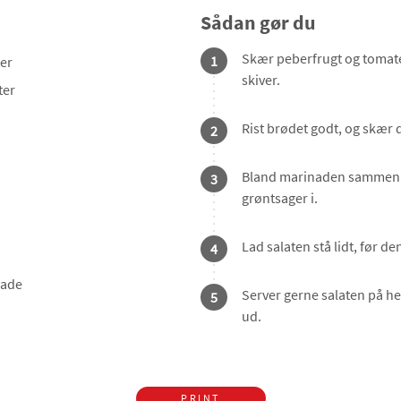
Sådan gør du
Skær peberfrugt og tomater
1
er
skiver.
ter
Rist brødet godt, og skær 
2
Bland marinaden sammen i
3
grøntsager i.
Lad salaten stå lidt, før de
4
lade
Server gerne salaten på hel
5
ud.
PRINT