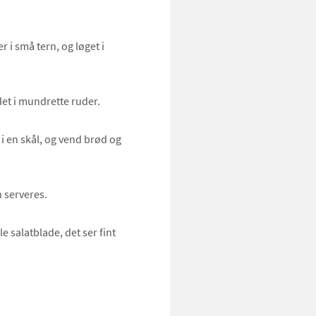
 i små tern, og løget i
det i mundrette ruder.
 en skål, og vend brød og
n serveres.
e salatblade, det ser fint