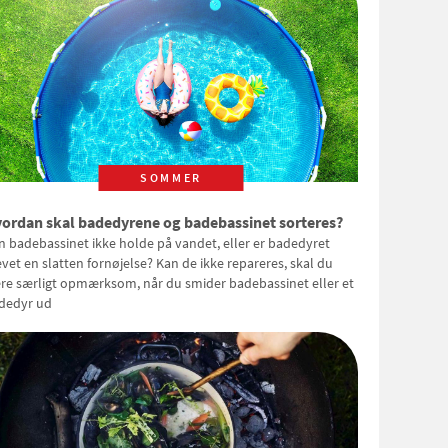
SOMMER
ordan skal badedyrene og badebassinet sorteres?
n badebassinet ikke holde på vandet, eller er badedyret
evet en slatten fornøjelse? Kan de ikke repareres, skal du
re særligt opmærksom, når du smider badebassinet eller et
dedyr ud