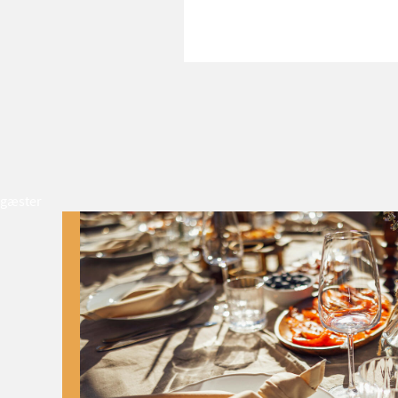
gæster