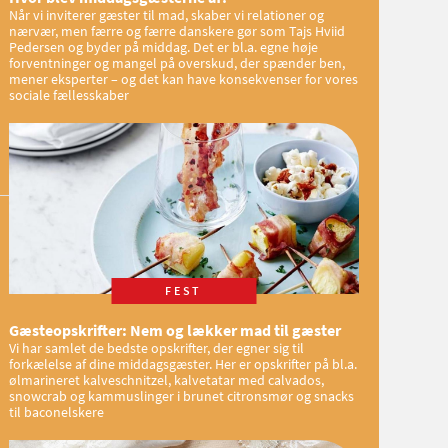
Når vi inviterer gæster til mad, skaber vi relationer og
nærvær, men færre og færre danskere gør som Tajs Hviid
Pedersen og byder på middag. Det er bl.a. egne høje
forventninger og mangel på overskud, der spænder ben,
mener eksperter – og det kan have konsekvenser for vores
sociale fællesskaber
FEST
Gæsteopskrifter: Nem og lækker mad til gæster
Vi har samlet de bedste opskrifter, der egner sig til
forkælelse af dine middagsgæster. Her er opskrifter på bl.a.
ølmarineret kalveschnitzel, kalvetatar med calvados,
snowcrab og kammuslinger i brunet citronsmør og snacks
til baconelskere