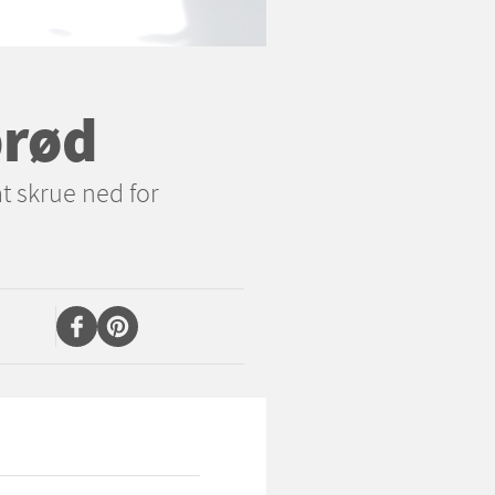
brød
t skrue ned for