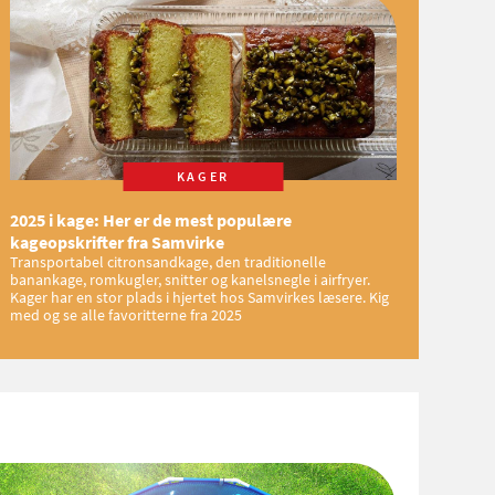
KAGER
2025 i kage: Her er de mest populære
kageopskrifter fra Samvirke
Transportabel citronsandkage, den traditionelle
banankage, romkugler, snitter og kanelsnegle i airfryer.
Kager har en stor plads i hjertet hos Samvirkes læsere. Kig
med og se alle favoritterne fra 2025