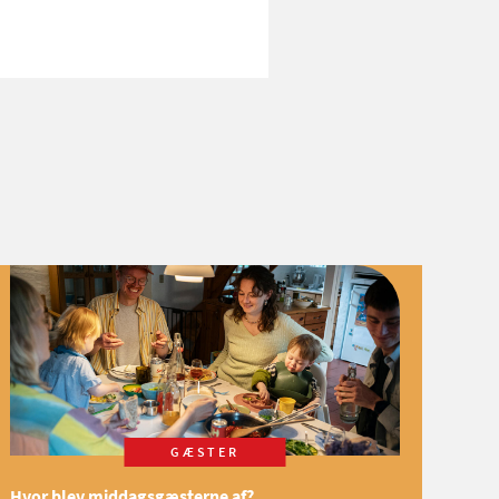
GÆSTER
Hvor blev middagsgæsterne af?