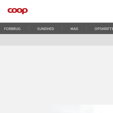
Gå
til
hovedindhold
Main
FORBRUG
SUNDHED
MAD
OPSKRIFT
navigation
Brødkrumme