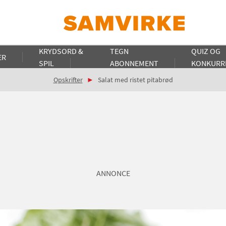
KRYDSORD &
TEGN
QUIZ OG
ER
SPIL
ABONNEMENT
KONKURR
Opskrifter
Salat med ristet pitabrød
ANNONCE