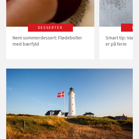
DESSERTER
LI
Nem sommerdessert: Flødeboller
Smart tip: Vand
med bærfyld
er på ferie