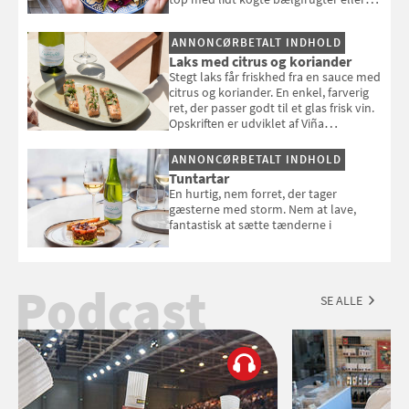
en rest kylling, og nyd den som et let,
selvstændigt måltid. Opskriften er fra
ANNONCØRBETALT INDHOLD
Louisa Lorangs kogebog "Salat".
Laks med citrus og koriander
Stegt laks får friskhed fra en sauce med
citrus og koriander. En enkel, farverig
ret, der passer godt til et glas frisk vin.
Opskriften er udviklet af Viña
Esmeralda.
ANNONCØRBETALT INDHOLD
Tuntartar
En hurtig, nem forret, der tager
gæsterne med storm. Nem at lave,
fantastisk at sætte tænderne i
Podcast
SE ALLE