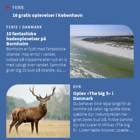
FERIE
16 gratis oplevelser i København
FERIE I DANMARK
10 fantastiske
badeoplevelser på
Bornholm
Bornholm er fyldt med fantastiske
strande. Hop en tur i vandet,
solbad på klipperne eller nyd en is
med udsigt over vandet. Samvirke
giver dig 10 bud på strande, du
kan besøge på Bornholm
DYR
Oplev »The big 5« i
Danmark
Du behøver ikke rejse langt for at
komme på safari og spotte store,
sjældne dyr. Naturstyrelsen har
givet deres bud på, hvilke danske
dyr der svarer til Afrikas »The big
5«. Listen tæller bisoner, spættede
sæler, vilde heste, krondyr og