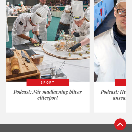
SPORT
Podcast: Når madlavning bliver
Podcast: Hvad
elitesport
ansvarli