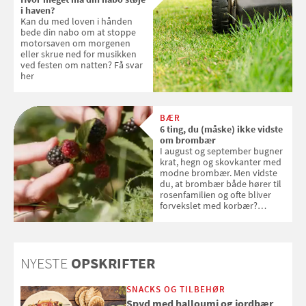
sig ud i solen
i haven?
Kan du med loven i hånden
bede din nabo om at stoppe
motorsaven om morgenen
eller skrue ned for musikken
ved festen om natten? Få svar
her
BÆR
6 ting, du (måske) ikke vidste
om brombær
I august og september bugner
krat, hegn og skovkanter med
modne brombær. Men vidste
du, at brombær både hører til
rosenfamilien og ofte bliver
forvekslet med korbær?
Samvirke har samlet seks ting,
du (måske) ikke vidste om
brombær
NYESTE
OPSKRIFTER
SNACKS OG TILBEHØR
Spyd med halloumi og jordbær