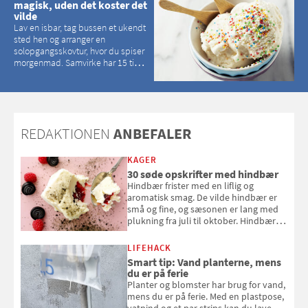
magisk, uden det koster det
vilde
Lav en isbar, tag bussen et ukendt
sted hen og arranger en
solopgangsskovtur, hvor du spiser
morgenmad. Samvirke har 15 tips
til, hvordan du kan have en
magisk ferie, uden at det koster
dig det vilde
REDAKTIONEN
ANBEFALER
KAGER
30 søde opskrifter med hindbær
Hindbær frister med en liflig og
aromatisk smag. De vilde hindbær er
små og fine, og sæsonen er lang med
plukning fra juli til oktober. Hindbær
kan spises direkte fra busken, eller du
kan bruge dine hindbær i alt fra
LIFEHACK
bagværk og salater til is og syltning.
Smart tip: Vand planterne, mens
du er på ferie
Planter og blomster har brug for vand,
mens du er på ferie. Med en plastpose,