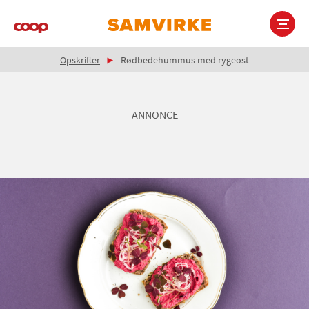
Gå
til
hovedindhold
Brødkrumme
Main
Opskrifter
Rødbedehummus med rygeost
navigation
ANNONCE