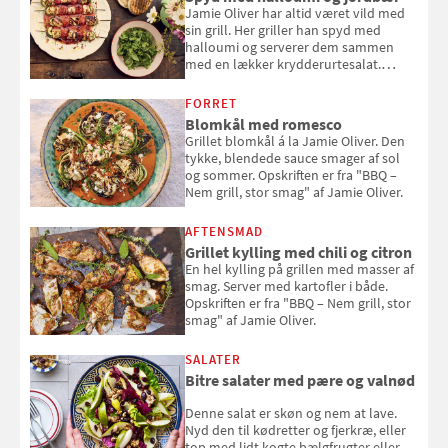
Jamie Oliver har altid været vild med
sin grill. Her griller han spyd med
halloumi og serverer dem sammen
med en lækker krydderurtesalat.
Opskriften er fra “BBQ – Nem grill, stor
smag" af Jamie Oliver.
FORRET
Blomkål med romesco
Grillet blomkål á la Jamie Oliver. Den
tykke, blendede sauce smager af sol
og sommer. Opskriften er fra "BBQ –
Nem grill, stor smag" af Jamie Oliver.
AFTENSMAD
Grillet kylling med chili og citron
En hel kylling på grillen med masser af
smag. Server med kartofler i både.
Opskriften er fra "BBQ – Nem grill, stor
smag" af Jamie Oliver.
SALATER
Bitre salater med pære og valnød
Denne salat er skøn og nem at lave.
Nyd den til kødretter og fjerkræ, eller
top med lidt kogte bælgfrugter eller