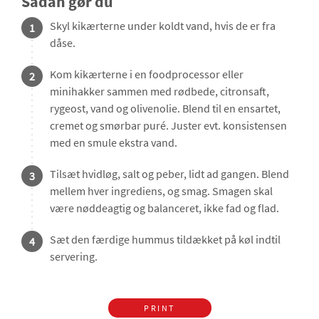
Sådan gør du
Skyl kikærterne under koldt vand, hvis de er fra
1
dåse.
Kom kikærterne i en foodprocessor eller
2
minihakker sammen med rødbede, citronsaft,
rygeost, vand og olivenolie. Blend til en ensartet,
cremet og smørbar puré. Juster evt. konsistensen
med en smule ekstra vand.
Tilsæt hvidløg, salt og peber, lidt ad gangen. Blend
3
mellem hver ingrediens, og smag. Smagen skal
være nøddeagtig og balanceret, ikke fad og flad.
Sæt den færdige hummus tildækket på køl indtil
4
servering.
PRINT