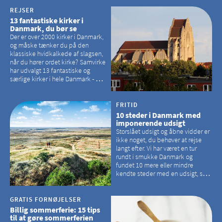
havørne.
REJSER
13 fantastiske kirker i
Danmark, du bør se
Der er over 2000 kirker i Danmark,
og måske tænker du på den
klassiske hvidkalkede af slagsen,
når du hører ordet kirke? Samvirke
har udvalgt 13 fantastiske og
særlige kirker i hele Danmark - og
der er langt mellem den klassiske,
hvidkalkede kirke. Se et bud på,
hvilke kirker, der er en omvej værd
FRITID
10 steder i Danmark med
imponerende udsigt
Storslået udsigt og åbne vidder er
ikke noget, du behøver at rejse
langt efter. Vi har været en tur
rundt i smukke Danmark og
fundet 10 mere eller mindre
kendte steder med en udsigt, som
kan tage pusten fra de fleste
GRATIS FORNØJELSER
Billig sommerferie: 15 tips
til at gøre sommerferien