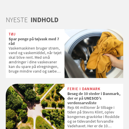
NYESTE
INDHOLD
TØJ
Spar penge på tøjvask med 7
råd
Vaskemaskinen bruger strøm,
vand og vaskemiddel, når tøjet
skal blive rent. Med små
ændringer i dine vaskevaner
kan du spare på elregningen,
bruge mindre vand og sæbe
og forlænge vaskemaskinens
levetid. Samvirke har samlet 7
enkle råd til at spare penge på
FERIE I DANMARK
tøjvasken
Besøg de 10 steder i Danmark,
der er på UNESCO’s
verdensarvsliste
Rejs 66 millioner år tilbage i
tiden på Stevns Klint, oplev
kongernes gravkirke i Roskilde
og se tidevandet forvandle
Vadehavet. Her er de 10