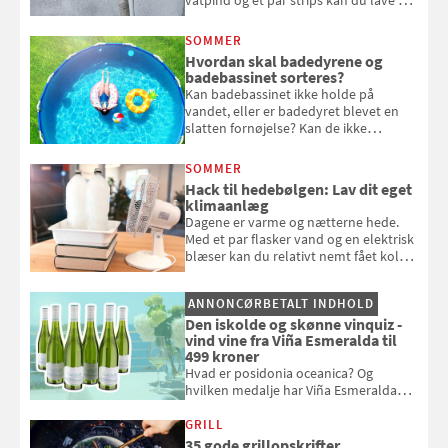
vatpind og et par strips kan du lave dit
eget vandingssystem, så du slipper for
at bede naboen om at vande eller
SOMMER
komme hjem til døde planter
Hvordan skal badedyrene og
badebassinet sorteres?
Kan badebassinet ikke holde på
vandet, eller er badedyret blevet en
slatten fornøjelse? Kan de ikke
repareres, skal du være særligt
opmærksom, når du smider
SOMMER
badebassinet eller et badedyr ud
Hack til hedebølgen: Lav dit eget
klimaanlæg
Dagene er varme og nætterne hede.
Med et par flasker vand og en elektrisk
blæser kan du relativt nemt fået koldt
pust, når der er varmt ude og inde. Klik
og se, hvordan du gør
ANNONCØRBETALT INDHOLD
Den iskolde og skønne vinquiz -
vind vine fra Viña Esmeralda til
499 kroner
Hvad er posidonia oceanica? Og
hvilken medalje har Viña Esmeralda
White fået ved Mundus vini i 2026? Gæt
med i Samvirkes skønne vinquiz, hvor
GRILL
du kan vinde 6 flasker vin fra Viña
35 gode grillopskrifter