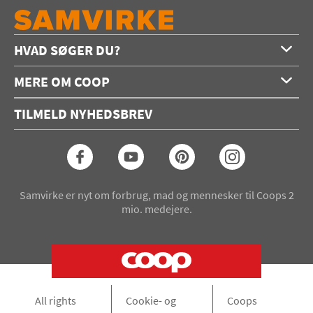
HVAD SØGER DU?
Forside
MERE OM COOP
Opskrifter
Om os
Konkurrencer
TILMELD NYHEDSBREV
Annoncering
Podcast
Coop.dk
Video
Coop medlem
Arkiv
Seneste Samvirke-magasin
Samvirke er nyt om forbrug, mad og mennesker til Coops 2
mio. medejere.
All rights
Cookie- og
Coops