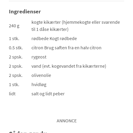
Ingredienser
kogte kikærter
(hjemmekogte eller svarende
240 g
til 1 dåse kikærter)
1 stk.
rødbede
Kogt rødbede
0.5 stk.
citron
Brug saften fra en halv citron
2 spsk.
rygeost
2 spsk.
vand
(evt. kogevandet fra kikærterne)
2 spsk.
olivenolie
1 stk.
hvidløg
lidt
salt og lidt peber
ANNONCE