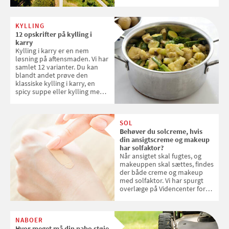
danske steder på UNESCO's
verdensarvsliste
KYLLING
12 opskrifter på kylling i
karry
Kylling i karry er en nem
løsning på aftensmaden. Vi har
samlet 12 varianter. Du kan
blandt andet prøve den
klassiske kylling i karry, en
spicy suppe eller kylling med
kokosris. Velbekomme!
SOL
Behøver du solcreme, hvis
din ansigtscreme og makeup
har solfaktor?
Når ansigtet skal fugtes, og
makeuppen skal sættes, findes
der både creme og makeup
med solfaktor. Vi har spurgt
overlæge på Videncenter for
Hudkræft, Stine Regin Wiegell,
om ansigtscreme og makeup
med SPF kan erstatte
NABOER
solcreme, når man bevæger
Hvor meget må din nabo støje