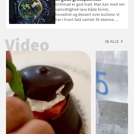
Esmeralda. Konkurrencen slutter 1.
Grillmad er god mad. Man kan med ren
september 2026.
samvittighed lave både forret,
hovedret og dessert over kullene. Vi
har i hvert fald samlet 35 skønne
forslag til en sommeraften i grillens
tegn.
Video
SE ALLE