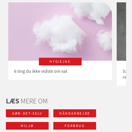
HYGIEJNE
6 ting du ikke vidste om vat
Såda
refl
LÆS
MERE OM
GØR-DET-SELV
HÅNDARBEJDE
MILJØ
FORBRUG