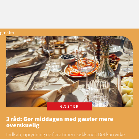
gæster
GÆSTER
3 råd: Gør middagen med gæster mere
overskuelig
Indkøb, oprydning og flere timer i køkkenet. Det kan virke