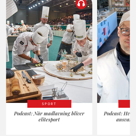
SPORT
Podcast: Når madlavning bliver
Podcast: Hvad
elitesport
ansvarli