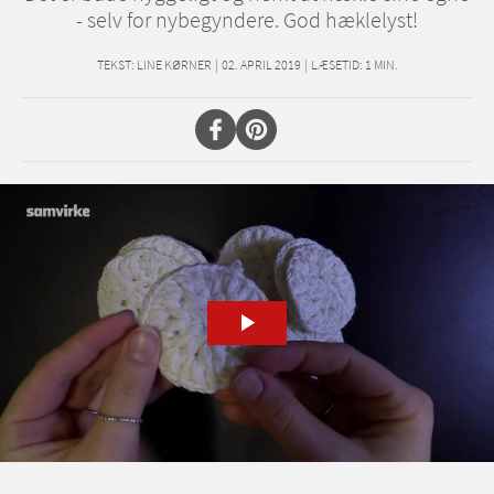
- selv for nybegyndere. God hæklelyst!
TEKST:
LINE KØRNER
|
02. APRIL 2019
|
LÆSETID:
1
MIN.