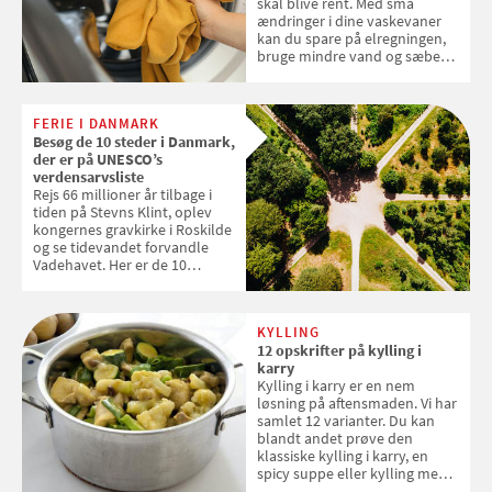
skal blive rent. Med små
ændringer i dine vaskevaner
kan du spare på elregningen,
bruge mindre vand og sæbe
og forlænge vaskemaskinens
levetid. Samvirke har samlet 7
enkle råd til at spare penge på
FERIE I DANMARK
tøjvasken
Besøg de 10 steder i Danmark,
der er på UNESCO’s
verdensarvsliste
Rejs 66 millioner år tilbage i
tiden på Stevns Klint, oplev
kongernes gravkirke i Roskilde
og se tidevandet forvandle
Vadehavet. Her er de 10
danske steder på UNESCO's
verdensarvsliste
KYLLING
12 opskrifter på kylling i
karry
Kylling i karry er en nem
løsning på aftensmaden. Vi har
samlet 12 varianter. Du kan
blandt andet prøve den
klassiske kylling i karry, en
spicy suppe eller kylling med
kokosris. Velbekomme!