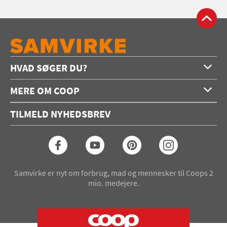
HVAD SØGER DU?
Forside
MERE OM COOP
Opskrifter
Om os
Konkurrencer
TILMELD NYHEDSBREV
Annoncering
Podcast
Coop.dk
Video
Coop medlem
Arkiv
Seneste Samvirke-magasin
Samvirke er nyt om forbrug, mad og mennesker til Coops 2
mio. medejere.