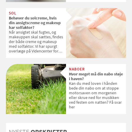
SOL
Behøver du solcreme, hvis
din ansigtscreme og makeup
har solfaktor?
Når ansigtet skal fugtes, og
makeuppen skal sættes, findes
der både creme og makeup
med solfaktor. Vi har spurgt
overlæge på Videncenter for
Hudkræft, Stine Regin Wiegell,
om ansigtscreme og makeup
med SPF kan erstatte
NABOER
solcreme, når man bevæger
Hvor meget må din nabo støje
sig ud i solen
i haven?
Kan du med loven i hånden
bede din nabo om at stoppe
motorsaven om morgenen
eller skrue ned for musikken
ved festen om natten? Få svar
her
NYESTE
OPSKRIFTER