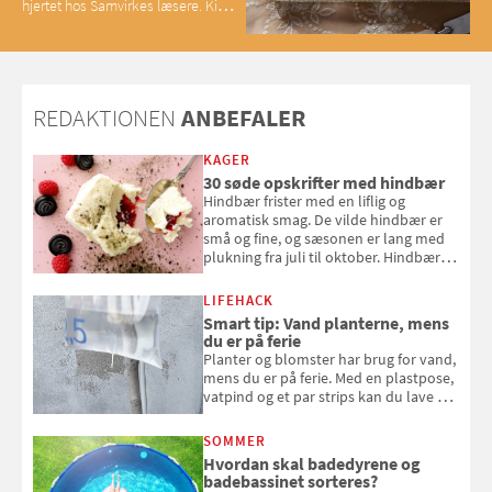
hjertet hos Samvirkes læsere. Kig
med og se alle favoritterne fra
2025
REDAKTIONEN
ANBEFALER
KAGER
30 søde opskrifter med hindbær
Hindbær frister med en liflig og
aromatisk smag. De vilde hindbær er
små og fine, og sæsonen er lang med
plukning fra juli til oktober. Hindbær
kan spises direkte fra busken, eller du
kan bruge dine hindbær i alt fra
LIFEHACK
bagværk og salater til is og syltning.
Smart tip: Vand planterne, mens
du er på ferie
Planter og blomster har brug for vand,
mens du er på ferie. Med en plastpose,
vatpind og et par strips kan du lave dit
eget vandingssystem, så du slipper for
at bede naboen om at vande eller
SOMMER
komme hjem til døde planter
Hvordan skal badedyrene og
badebassinet sorteres?