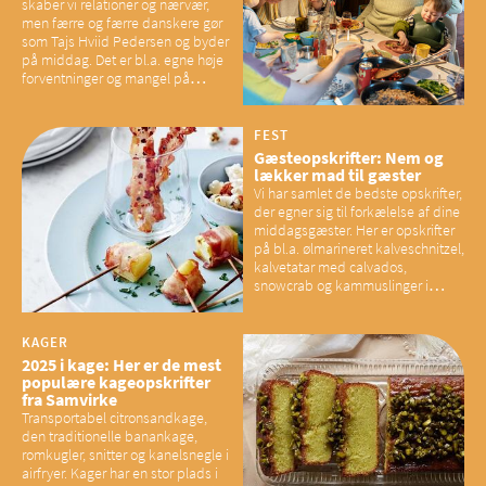
skaber vi relationer og nærvær,
men færre og færre danskere gør
som Tajs Hviid Pedersen og byder
på middag. Det er bl.a. egne høje
forventninger og mangel på
overskud, der spænder ben,
mener eksperter – og det kan
have konsekvenser for vores
FEST
sociale fællesskaber
Gæsteopskrifter: Nem og
lækker mad til gæster
Vi har samlet de bedste opskrifter,
der egner sig til forkælelse af dine
middagsgæster. Her er opskrifter
på bl.a. ølmarineret kalveschnitzel,
kalvetatar med calvados,
snowcrab og kammuslinger i
brunet citronsmør og snacks til
baconelskere
KAGER
2025 i kage: Her er de mest
populære kageopskrifter
fra Samvirke
Transportabel citronsandkage,
den traditionelle banankage,
romkugler, snitter og kanelsnegle i
airfryer. Kager har en stor plads i