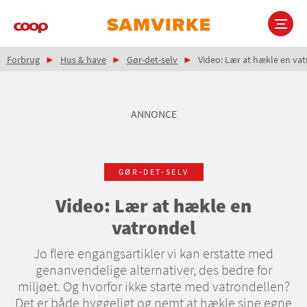
Gå
til
hovedindhold
Brødkrumme
Main
Forbrug
Hus & have
Gør-det-selv
Video: Lær at hækle en va
navigation
ANNONCE
GØR-DET-SELV
Video: Lær at hækle en
vatrondel
Jo flere engangsartikler vi kan erstatte med
genanvendelige alternativer, des bedre for
miljøet. Og hvorfor ikke starte med vatrondellen?
Det er både hyggeligt og nemt at hækle sine egne