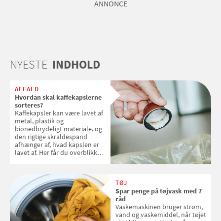
ANNONCE
NYESTE
INDHOLD
AFFALD
Hvordan skal kaffekapslerne
sorteres?
Kaffekapsler kan være lavet af
metal, plastik og
bionedbrydeligt materiale, og
den rigtige skraldespand
afhænger af, hvad kapslen er
lavet af. Her får du overblikket
over, hvordan kaffekapslerne
skal sorteres
TØJ
Spar penge på tøjvask med 7
råd
Vaskemaskinen bruger strøm,
vand og vaskemiddel, når tøjet