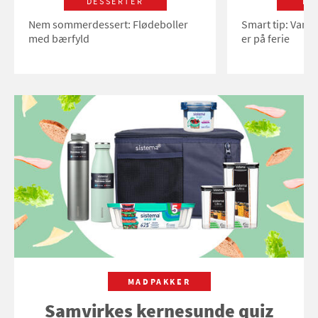
DESSERTER
LI
Nem sommerdessert: Flødeboller
Smart tip: Vand
med bærfyld
er på ferie
MADPAKKER
Samvirkes kernesunde quiz