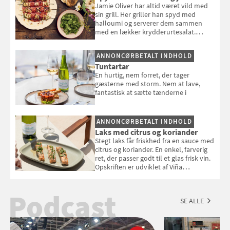
Jamie Oliver har altid været vild med
sin grill. Her griller han spyd med
halloumi og serverer dem sammen
med en lækker krydderurtesalat.
Opskriften er fra “BBQ – Nem grill, stor
smag" af Jamie Oliver.
ANNONCØRBETALT INDHOLD
Tuntartar
En hurtig, nem forret, der tager
gæsterne med storm. Nem at lave,
fantastisk at sætte tænderne i
ANNONCØRBETALT INDHOLD
Laks med citrus og koriander
Stegt laks får friskhed fra en sauce med
citrus og koriander. En enkel, farverig
ret, der passer godt til et glas frisk vin.
Opskriften er udviklet af Viña
Esmeralda.
Podcast
SE ALLE