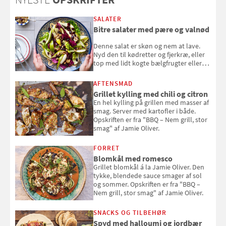
SALATER
Bitre salater med pære og valnød
Denne salat er skøn og nem at lave.
Nyd den til kødretter og fjerkræ, eller
top med lidt kogte bælgfrugter eller
en rest kylling, og nyd den som et let,
selvstændigt måltid. Opskriften er fra
AFTENSMAD
Louisa Lorangs kogebog "Salat".
Grillet kylling med chili og citron
En hel kylling på grillen med masser af
smag. Server med kartofler i både.
Opskriften er fra "BBQ – Nem grill, stor
smag" af Jamie Oliver.
FORRET
Blomkål med romesco
Grillet blomkål á la Jamie Oliver. Den
tykke, blendede sauce smager af sol
og sommer. Opskriften er fra "BBQ –
Nem grill, stor smag" af Jamie Oliver.
SNACKS OG TILBEHØR
Spyd med halloumi og jordbær