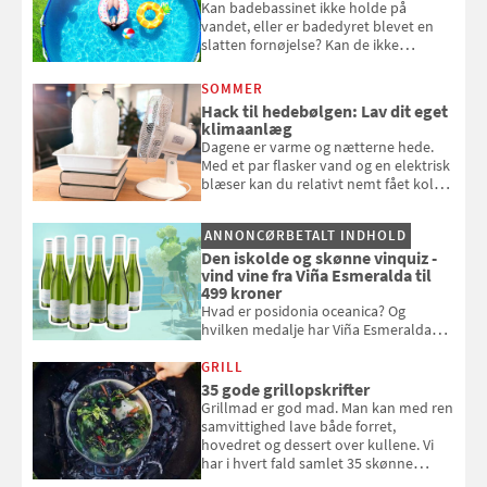
Kan badebassinet ikke holde på
vandet, eller er badedyret blevet en
slatten fornøjelse? Kan de ikke
repareres, skal du være særligt
opmærksom, når du smider
SOMMER
badebassinet eller et badedyr ud
Hack til hedebølgen: Lav dit eget
klimaanlæg
Dagene er varme og nætterne hede.
Med et par flasker vand og en elektrisk
blæser kan du relativt nemt fået koldt
pust, når der er varmt ude og inde. Klik
og se, hvordan du gør
ANNONCØRBETALT INDHOLD
Den iskolde og skønne vinquiz -
vind vine fra Viña Esmeralda til
499 kroner
Hvad er posidonia oceanica? Og
hvilken medalje har Viña Esmeralda
White fået ved Mundus vini i 2026? Gæt
med i Samvirkes skønne vinquiz, hvor
GRILL
du kan vinde 6 flasker vin fra Viña
35 gode grillopskrifter
Esmeralda. Konkurrencen slutter 1.
Grillmad er god mad. Man kan med ren
september 2026.
samvittighed lave både forret,
hovedret og dessert over kullene. Vi
har i hvert fald samlet 35 skønne
forslag til en sommeraften i grillens